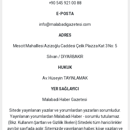
+90 545 921 00 88
E-POSTA
info@malabadigazetesi.com
ADRES
Mescit Mahalllesi Azizoğlu Caddesi Çelik Plazza Kat 3 No: 5
Silvan / DİYARBAKIR
HUKUK
Av. Hüseyin TAYINLAMAK
YER SAĞLAYICI
Malabadi Haber Gazetesi
Sitede yayınlanan yazılar ve yorumlardan yazarları sorumludur.
Yayınlanan yorumlardan Malabadi Haber - sorumlu tutulamaz.
(Bkz. Kullanım Şartları ve Gizlilik İlkeleri) Sitedeki tüm harici linkler
ayrı bir sayfada açılır. Sitemizde yayınlanan haber, köşe yazıları ve