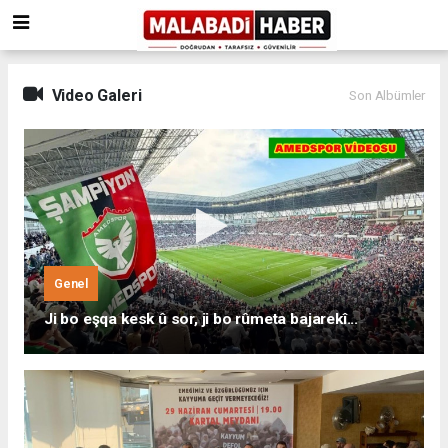
Video Galeri
Son Albümler
Genel
Ji bo eşqa kesk û sor, ji bo rûmeta bajarekî...