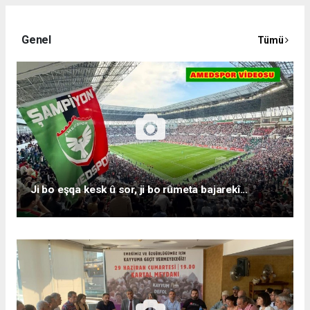
Genel
Tümü
Ji bo eşqa kesk û sor, ji bo rûmeta bajarekî...