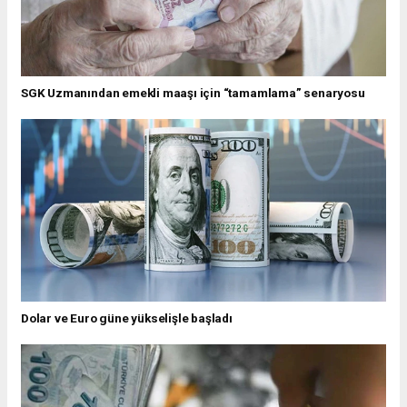
SGK Uzmanından emekli maaşı için “tamamlama” senaryosu
Dolar ve Euro güne yükselişle başladı