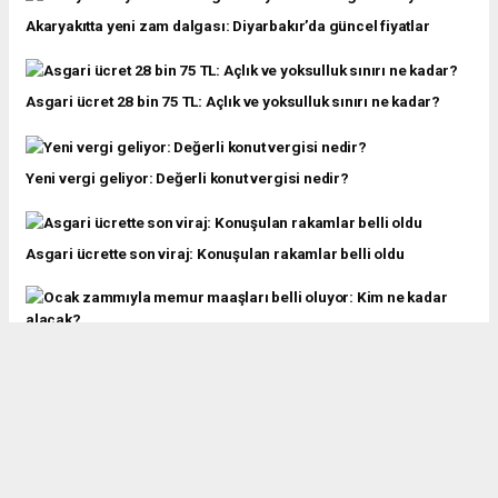
Akaryakıtta yeni zam dalgası: Diyarbakır’da güncel fiyatlar
Asgari ücret 28 bin 75 TL: Açlık ve yoksulluk sınırı ne kadar?
Yeni vergi geliyor: Değerli konut vergisi nedir?
Asgari ücrette son viraj: Konuşulan rakamlar belli oldu
Ocak zammıyla memur maaşları belli oluyor: Kim ne kadar
alacak?
En büyük vergi yüzsüzleri açıklandı: Belediyeler listede