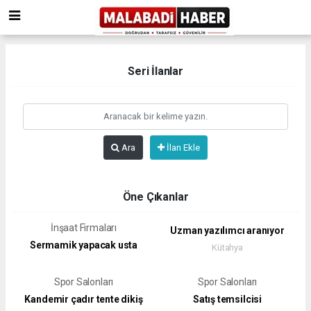
Seri İlanlar
Ara
İlan Ekle
Öne Çıkanlar
İnşaat Firmaları
Uzman yazılımcı aranıyor
Sermamik yapacak usta
Kütahya
Spor Salonları
Spor Salonları
Kandemir çadır tente dikiş
Satış temsilcisi