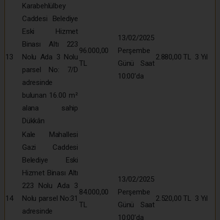
Karabehlülbey
Caddesi Belediye
Eski Hizmet
13/02/2025
Binası Altı 223
96.000,00
Perşembe
13
Nolu Ada 3 Nolu
2.880,00 TL
3 Yıl
TL
Günü Saat
parsel No: 7/D
10:00’da
adresinde
bulunan 16.00 m²
alana sahip
Dükkân
Kale Mahallesi
Gazi Caddesi
Belediye Eski
Hizmet Binası Altı
13/02/2025
223 Nolu Ada 3
84.000,00
Perşembe
14
Nolu parsel No:31
2.520,00 TL
3 Yıl
TL
Günü Saat
adresinde
10:00’da