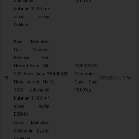
adresinde
10:00’da
bulunan 11.00 m²
alana sahip
Dükkân
Kale Mahallesi
Gazi Caddesi
Belediye Eski
Hizmet Binası Altı
13/02/2025
223 Nolu Ada 3
84.000,00
Perşembe
18
2.520,00 TL
3 Yıl
Nolu parsel No:
TL
Günü Saat
35/B adresinde
10:00’da
bulunan 11.00 m²
alana sahip
Dükkân
Cami Mahallesi
Selahattin Eyyubi