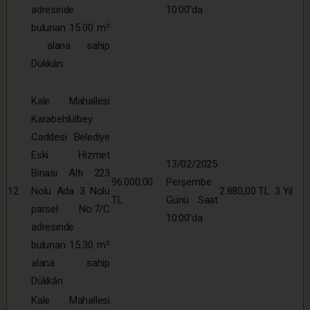
adresinde
10:00’da
bulunan 15.00 m²
alana sahip
Dükkân
Kale Mahallesi
Karabehlülbey
Caddesi Belediye
Eski Hizmet
13/02/2025
Binası Altı 223
96.000,00
Perşembe
12
Nolu Ada 3 Nolu
2.880,00 TL
3 Yıl
TL
Günü Saat
parsel No:7/C
10:00’da
adresinde
bulunan 15.30 m²
alana sahip
Dükkân
Kale Mahallesi