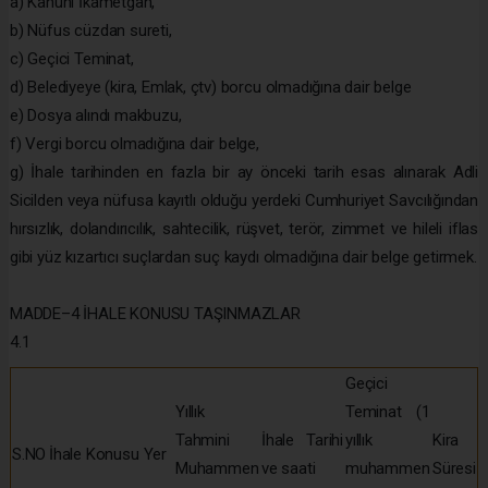
a) Kanuni İkametgâh,
b) Nüfus cüzdan sureti,
c) Geçici Teminat,
d) Belediyeye (kira, Emlak, çtv) borcu olmadığına dair belge
e) Dosya alındı makbuzu,
f) Vergi borcu olmadığına dair belge,
g) İhale tarihinden en fazla bir ay önceki tarih esas alınarak Adli
Sicilden veya nüfusa kayıtlı olduğu yerdeki Cumhuriyet Savcılığından
hırsızlık, dolandırıcılık, sahtecilik, rüşvet, terör, zimmet ve hileli iflas
gibi yüz kızartıcı suçlardan suç kaydı olmadığına dair belge getirmek.
MADDE–4 İHALE KONUSU TAŞINMAZLAR
4.1
Geçici
Yıllık
Teminat (1
Tahmini
İhale Tarihi
yıllık
Kira
S.NO
İhale Konusu Yer
Muhammen
ve saati
muhammen
Süresi