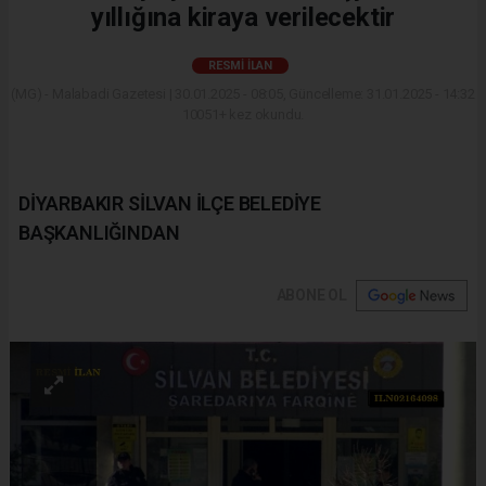
yıllığına kiraya verilecektir
RESMI İLAN
(MG) - Malabadi Gazetesi | 30.01.2025 - 08:05, Güncelleme: 31.01.2025 - 14:32
10051+ kez okundu.
DİYARBAKIR SİLVAN İLÇE BELEDİYE
BAŞKANLIĞINDAN
ABONE OL