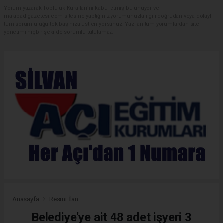
Yorum yazarak Topluluk Kuralları’nı kabul etmiş bulunuyor ve
malabadigazetesi.com sitesine yaptığınız yorumunuzla ilgili doğrudan veya dolaylı
tüm sorumluluğu tek başınıza üstleniyorsunuz. Yazılan tüm yorumlardan site
yönetimi hiçbir şekilde sorumlu tutulamaz.
Anasayfa
Resmi İlan
Belediye'ye ait 48 adet işyeri 3