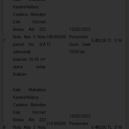
Karabehlülbey
Caddesi Belediye
Eski Hizmet
Binası Altı 223
13/02/2025
Nolu Ada 3 Nolu
180.000,00
Perşembe
7
5.400,00 TL
3 Yıl
parsel No: 3/A
TL
Günü Saat
adresinde
10:00’da
bulunan 36.00 m²
alana sahip
Dükkân
Kale Mahallesi
Karabehlülbey
Caddesi Belediye
Eski Hizmet
13/02/2025
Binası Altı 223
216.000,00
Perşembe
8
Nolu Ada 3 Nolu
6.480,00 TL
3 Yıl