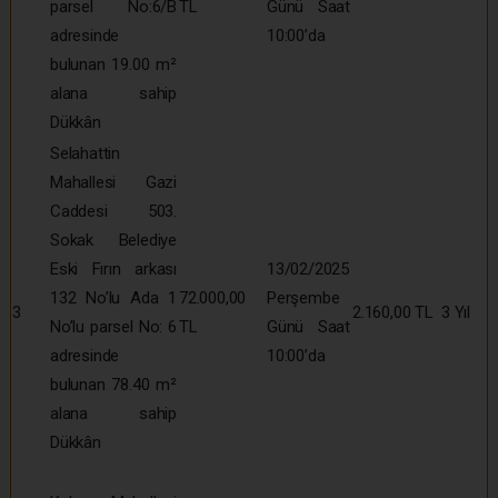
parsel No:6/B
TL
Günü Saat
adresinde
10:00’da
bulunan 19.00 m²
alana sahip
Dükkân
Selahattin
Mahallesi Gazi
Caddesi 503.
Sokak Belediye
Eski Fırın arkası
13/02/2025
132 No’lu Ada 1
72.000,00
Perşembe
3
2.160,00 TL
3 Yıl
No’lu parsel No: 6
TL
Günü Saat
adresinde
10:00’da
bulunan 78.40 m²
alana sahip
Dükkân