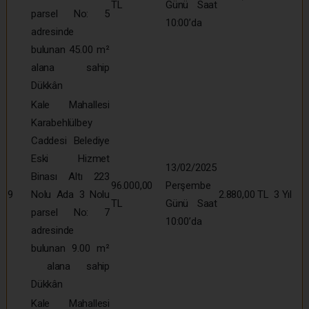
TL
Günü Saat
parsel No: 5
10:00’da
adresinde
bulunan 45.00 m²
alana sahip
Dükkân
Kale Mahallesi
Karabehlülbey
Caddesi Belediye
Eski Hizmet
13/02/2025
Binası Altı 223
96.000,00
Perşembe
9
Nolu Ada 3 Nolu
2.880,00 TL
3 Yıl
TL
Günü Saat
parsel No: 7
10:00’da
adresinde
bulunan 9.00 m²
alana sahip
Dükkân
Kale Mahallesi