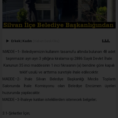
Erkek
|
Kadın
(Haberi Sesli Oku)
MADDE–1- Belediyemizin kullanım tasarrufu altında bulunan 48 adet
taşınmazın ayrı ayrı 3 yıllığına kiralama işi 2886 Sayılı Devlet İhale
Kanunun 35 inci maddesinin 1 inci fıkrasının (a) bendine göre kapalı
teklif usulü ve arttırma suretiyle ihale edilecektir.
MADDE–2- İhale Silvan Belediye Başkanlığı Meclis Toplantı
Salonunda İhale Komisyonu olan Belediye Encümen üyeleri
huzurunda yapılacaktır.
MADDE–3-İhaleye katılan isteklilerden istenecek belgeler;
3.1-Şirketler İçin;