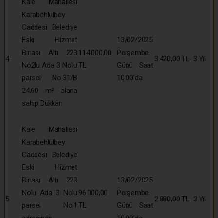
Kale Mahallesi
Karabehlülbey
Caddesi Belediye
Eski Hizmet
13/02/2025
Binası Altı 223
114.000,00
Perşembe
4
3.420,00 TL
3 Yıl
No2lu Ada 3 No’lu
TL
Günü Saat
parsel No:31/B
10:00’da
24,60 m² alana
sahip Dükkân
Kale Mahallesi
Karabehlülbey
Caddesi Belediye
Eski Hizmet
Binası Altı 223
13/02/2025
Nolu Ada 3 Nolu
96.000,00
Perşembe
5
2.880,00 TL
3 Yıl
parsel No:1
TL
Günü Saat