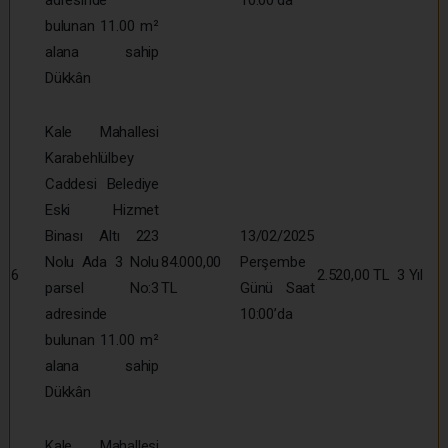
adresinde
10:00’da
bulunan 11.00 m²
alana sahip
Dükkân
Kale Mahallesi
Karabehlülbey
Caddesi Belediye
Eski Hizmet
Binası Altı 223
13/02/2025
Nolu Ada 3 Nolu
84.000,00
Perşembe
6
2.520,00 TL
3 Yıl
parsel No:3
TL
Günü Saat
adresinde
10:00’da
bulunan 11.00 m²
alana sahip
Dükkân
Kale Mahallesi