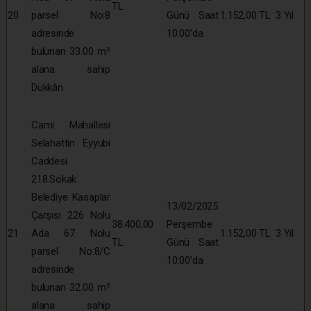
TL
20
parsel No:8
Günü Saat
1.152,00 TL
3 Yıl
adresinde
10:00’da
bulunan 33.00 m²
alana sahip
Dükkân
Cami Mahallesi
Selahattin Eyyubi
Caddesi
218.Sokak
Belediye Kasaplar
13/02/2025
Çarşısı 226 Nolu
38.400,00
Perşembe
21
Ada 67 Nolu
1.152,00 TL
3 Yıl
TL
Günü Saat
parsel No:8/C
10:00’da
adresinde
bulunan 32.00 m²
alana sahip