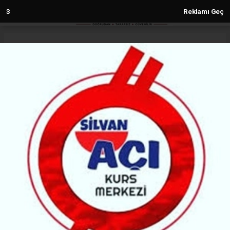
1
Reklamı Geç
Anasayfa
Diyarbakır
ADEL / FABER-CASTELL,
DİYARBAKIR FUARI’NDA SEKTÖR
PAYDAŞLARIYLA BULUŞUYOR
DIYARBAKIR
(MH) - MALABADİ HABER | 04.02.2026 - 19:16, Güncelleme: 04.02.2026 - 19:16
18039+ kez okundu.
Türkiye’nin lider kırtasiye markalarından Adel /
Faber-Castell, 2026 yılı satış ve pazarlama
faaliyetleri kapsamında düzenlediği fuarların on
ikinci durağında Diyarbakır’da sektör paydaşlarıyla