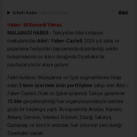
Erkek
|
Kadın
(Haberi Sesli Oku)
Haber: M.Romedi Yılmaz
MALABADİ HABER -
Türkiye’nin lider kırtasiye
markalarından
Adel / Faber-Castell
, 2026 yılı satış ve
pazarlama faaliyetleri kapsamında düzenlediği sektör
buluşmalarının on ikinci durağında Diyarbakır’da
paydaşlarıyla bir araya geliyor.
Farklı kullanıcı ihtiyaçlarına ve fiyat segmentlerine hitap
eden
3 binin üzerinde ürün portföyüne
sahip olan Adel /
Faber-Castell, Ocak ve Şubat aylarında Türkiye genelinde
15 ilde
gerçekleştirdiği fuar organizasyonlarıyla sektöre
güçlü bir başlangıç yaptı. Bu kapsamda Antalya, Kayseri,
Ankara, Samsun, İstanbul, Erzurum, Elazığ, Sakarya,
Gaziantep ve İzmir’in ardından fuar zincirinin yeni durağı
Diyarbakır olacak.