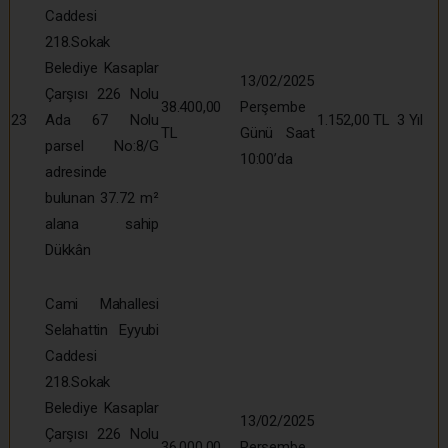
Caddesi
218.Sokak
Belediye Kasaplar
13/02/2025
Çarşısı 226 Nolu
38.400,00
Perşembe
23
Ada 67 Nolu
1.152,00 TL
3 Yıl
TL
Günü Saat
parsel No:8/G
10:00’da
adresinde
bulunan 37.72 m²
alana sahip
Dükkân
Cami Mahallesi
Selahattin Eyyubi
Caddesi
218.Sokak
Belediye Kasaplar
13/02/2025
Çarşısı 226 Nolu
36.000,00
Perşembe