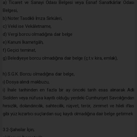
a) Ticaret ve Sanayi Odası Belgesi veya Esnaf Sanatkârlar Odası
Belgesi,
b) Noter Tasdikli İmza Sirküleri,
c) Vekil ise Vekâletname,
d) Vergi borcu olmadığına dair belge
e) Kanuni İkametgâh,
f) Geçici teminat,
g) Belediyeye borcu olmadığına dair belge (ç.t.v. kira, emlak),
h) S.G.K. Borcu olmadığına dair belge,
ı) Dosya alındı makbuzu,
i) İhale tarihinden en fazla bir ay önceki tarih esas alınarak Adli
Sicilden veya nüfusa kayıtlı olduğu yerdeki Cumhuriyet Savcılığından
hırsızlık, dolandırıcılık, sahtecilik, rüşvet, terör, zimmet ve hileli iflas
gibi yüz kızartıcı suçlardan suç kaydı olmadığına dair belge getirmek
3.2-Şahıslar İçin;