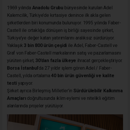
1969 yılında
Anadolu Grubu
bünyesinde kurulan Adel
Kalemcilik, Türkiye’de kırtasiye denince ilk akla gelen
şirketlerden biri konumunda bulunuyor. 1995 yılında Faber-
Castell ile ortaklığa dönüşen iş birliği sayesinde şirket,
Türkiye’ye değer katan yatırımlarını aralıksız sürdürüyor.
Yaklaşık
3 bin 800 ürün çeşidi
ile Adel, Faber-Castell ve
Graf von Faber-Castell markalarının satış ve pazarlamasını
yürüten şirket,
30’dan fazla ülkeye
ihracat gerçekleştiriyor.
Borsa İstanbul
’da 27 yıldır işlem gören Adel / Faber-
Castell, yılda ortalama
40 bin ürün güvenliği ve kalite
testi
yapıyor.
Şirket ayrıca Birleşmiş Milletler’in
Sürdürülebilir Kalkınma
Amaçları
doğrultusunda iklim eylemi ve nitelikli eğitim
alanlarında projeler yürütüyor.