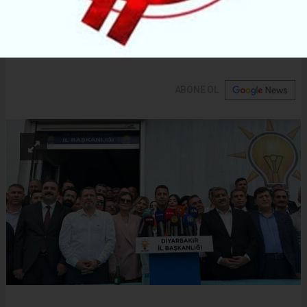
birlikte sahiplenerek geleceği birlikte inşa
edeceğiz." mesajını verdi. Paylaşım, kentte ve
sosyal medyada geniş yankı uyandırdı.
ABONE OL