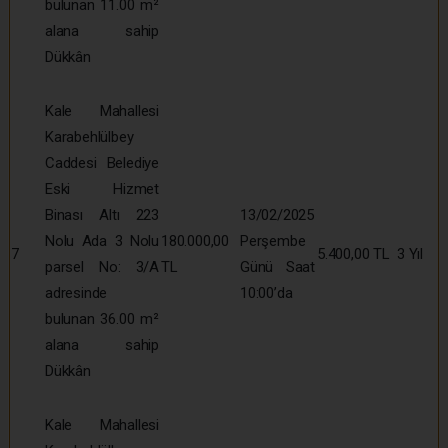
bulunan 11.00 m²
alana sahip
Dükkân
Kale Mahallesi
Karabehlülbey
Caddesi Belediye
Eski Hizmet
Binası Altı 223
13/02/2025
Nolu Ada 3 Nolu
180.000,00
Perşembe
7
5.400,00 TL
3 Yıl
parsel No: 3/A
TL
Günü Saat
adresinde
10:00’da
bulunan 36.00 m²
alana sahip
Dükkân
Kale Mahallesi