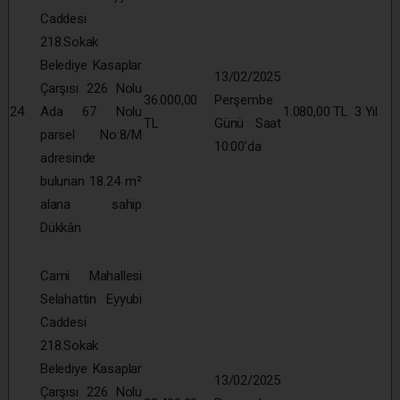
Caddesi
218.Sokak
Belediye Kasaplar
13/02/2025
Çarşısı 226 Nolu
36.000,00
Perşembe
24
Ada 67 Nolu
1.080,00 TL
3 Yıl
TL
Günü Saat
parsel No:8/M
10:00’da
adresinde
bulunan 18.24 m²
alana sahip
Dükkân
Cami Mahallesi
Selahattin Eyyubi
Caddesi
218.Sokak
Belediye Kasaplar
13/02/2025
Çarşısı 226 Nolu