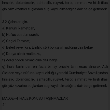
hırsızlık, dolandırıcılık, sahtecilik, rüşvet, terör, zimmet ve hileli iflas
gibi yüz kızartıcı suçlardan suç kaydı olmadığına dair belge getirmek
3.2-Şahıslar İçin;
a) Kanuni İkametgâh,
b) Nüfus cüzdan sureti,
c) Geçici Teminat,
d) Belediyeye (kira, Emlak, çtv) borcu olmadığına dair belge
e) Dosya alındı makbuzu,
f) Vergi borcu olmadığına dair belge,
g) İhale tarihinden en fazla bir ay önceki tarih esas alınarak Adli
Sicilden veya nüfusa kayıtlı olduğu yerdeki Cumhuriyet Savcılığından
hırsızlık, dolandırıcılık, sahtecilik, rüşvet, terör, zimmet ve hileli iflas
gibi yüz kızartıcı suçlardan suç kaydı olmadığına dair belge getirmek.
MADDE–4 İHALE KONUSU TAŞINMAZLAR
4.1