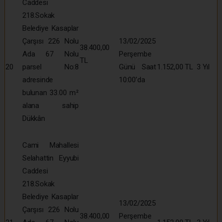
Caddesi
218.Sokak
Belediye Kasaplar
Çarşısı 226 Nolu
13/02/2025
38.400,00
Ada 67 Nolu
Perşembe
TL
20
parsel No:8
Günü Saat
1.152,00 TL
3 Yıl
adresinde
10:00’da
bulunan 33.00 m²
alana sahip
Dükkân
Cami Mahallesi
Selahattin Eyyubi
Caddesi
218.Sokak
Belediye Kasaplar
13/02/2025
Çarşısı 226 Nolu
38.400,00
Perşembe