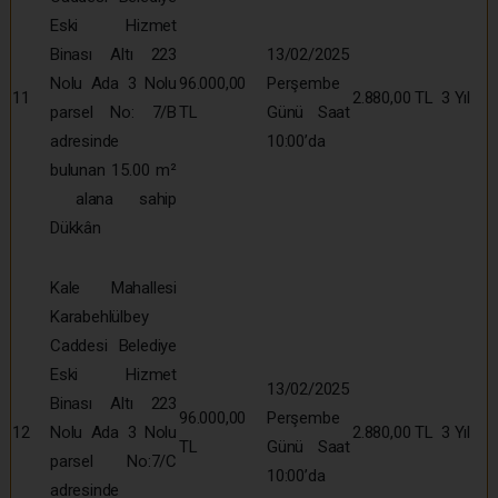
Eski Hizmet
Binası Altı 223
13/02/2025
Nolu Ada 3 Nolu
96.000,00
Perşembe
11
2.880,00 TL
3 Yıl
parsel No: 7/B
TL
Günü Saat
adresinde
10:00’da
bulunan 15.00 m²
alana sahip
Dükkân
Kale Mahallesi
Karabehlülbey
Caddesi Belediye
Eski Hizmet
13/02/2025
Binası Altı 223
96.000,00
Perşembe
12
Nolu Ada 3 Nolu
2.880,00 TL
3 Yıl
TL
Günü Saat
parsel No:7/C
10:00’da
adresinde