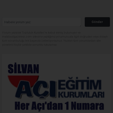
Gönder
Yorum yazarak Topluluk Kuralları’nı kabul etmiş bulunuyor ve
malabadigazetesi.com sitesine yaptığınız yorumunuzla ilgili doğrudan veya dolaylı
tüm sorumluluğu tek başınıza üstleniyorsunuz. Yazılan tüm yorumlardan site
yönetimi hiçbir şekilde sorumlu tutulamaz.