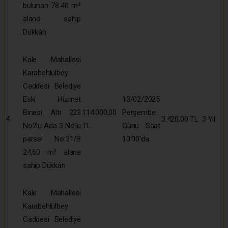
bulunan 78.40 m²
alana sahip
Dükkân
Kale Mahallesi
Karabehlülbey
Caddesi Belediye
Eski Hizmet
13/02/2025
Binası Altı 223
114.000,00
Perşembe
4
3.420,00 TL
3 Yıl
No2lu Ada 3 No’lu
TL
Günü Saat
parsel No:31/B
10:00’da
24,60 m² alana
sahip Dükkân
Kale Mahallesi
Karabehlülbey
Caddesi Belediye