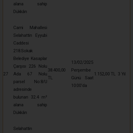
alana sahip
Dükkân
Cami Mahallesi
Selahattin Eyyubi
Caddesi
218.Sokak
Belediye Kasaplar
13/02/2025
Çarşısı 226 Nolu
38.400,00
Perşembe
27
Ada 67 Nolu
1.152,00 TL
3 Yıl
TL
Günü Saat
parsel No:8/U
10:00’da
adresinde
bulunan 32.4 m²
alana sahip
Dükkân
Selahattin