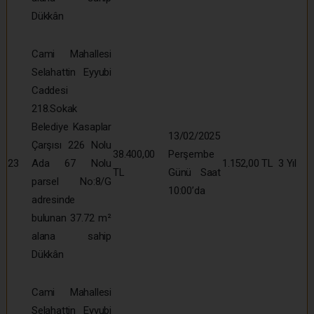
Dükkân
Cami Mahallesi
Selahattin Eyyubi
Caddesi
218.Sokak
Belediye Kasaplar
13/02/2025
Çarşısı 226 Nolu
38.400,00
Perşembe
23
Ada 67 Nolu
1.152,00 TL
3 Yıl
TL
Günü Saat
parsel No:8/G
10:00’da
adresinde
bulunan 37.72 m²
alana sahip
Dükkân
Cami Mahallesi
Selahattin Eyyubi