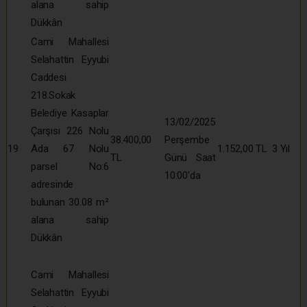
alana sahip
Dükkân
Cami Mahallesi
Selahattin Eyyubi
Caddesi
218.Sokak
Belediye Kasaplar
13/02/2025
Çarşısı 226 Nolu
38.400,00
Perşembe
19
Ada 67 Nolu
1.152,00 TL
3 Yıl
TL
Günü Saat
parsel No:6
10:00’da
adresinde
bulunan 30.08 m²
alana sahip
Dükkân
Cami Mahallesi
Selahattin Eyyubi