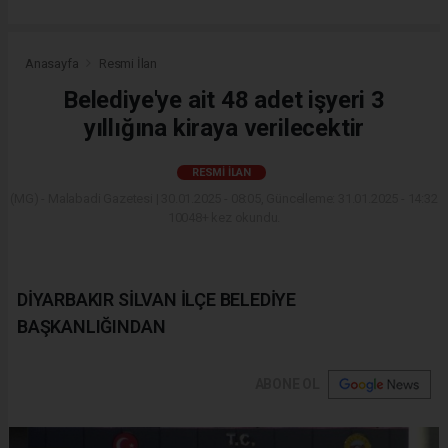
Anasayfa
Resmi İlan
Belediye'ye ait 48 adet işyeri 3
yıllığına kiraya verilecektir
RESMI İLAN
(MG) - Malabadi Gazetesi | 30.01.2025 - 08:05, Güncelleme: 31.01.2025 - 14:32
10048+ kez okundu.
DİYARBAKIR SİLVAN İLÇE BELEDİYE
BAŞKANLIĞINDAN
ABONE OL