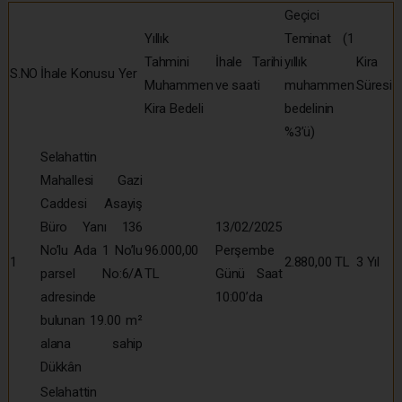
Geçici
Yıllık
Teminat (1
Tahmini
İhale Tarihi
yıllık
Kira
S.NO
İhale Konusu Yer
Muhammen
ve saati
muhammen
Süresi
Kira Bedeli
bedelinin
%3’ü)
Selahattin
Mahallesi Gazi
Caddesi Asayiş
Büro Yanı 136
13/02/2025
No’lu Ada 1 No’lu
96.000,00
Perşembe
1
2.880,00 TL
3 Yıl
parsel No:6/A
TL
Günü Saat
adresinde
10:00’da
bulunan 19.00 m²
alana sahip
Dükkân
Selahattin