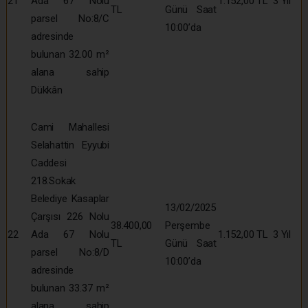
21
Ada 67 Nolu
1.152,00 TL
3 Yıl
TL
Günü Saat
parsel No:8/C
10:00’da
adresinde
bulunan 32.00 m²
alana sahip
Dükkân
Cami Mahallesi
Selahattin Eyyubi
Caddesi
218.Sokak
Belediye Kasaplar
13/02/2025
Çarşısı 226 Nolu
38.400,00
Perşembe
22
Ada 67 Nolu
1.152,00 TL
3 Yıl
TL
Günü Saat
parsel No:8/D
10:00’da
adresinde
bulunan 33.37 m²
alana sahip