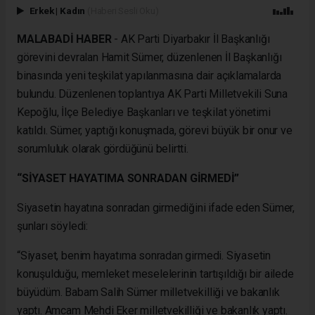
Erkek
|
Kadın
(Haberi Sesli Oku)
MALABADİ HABER
- AK Parti Diyarbakır İl Başkanlığı
görevini devralan Hamit Sümer, düzenlenen İl Başkanlığı
binasında yeni teşkilat yapılanmasına dair açıklamalarda
bulundu. Düzenlenen toplantıya AK Parti Milletvekili Suna
Kepoğlu, İlçe Belediye Başkanları ve teşkilat yönetimi
katıldı. Sümer, yaptığı konuşmada, görevi büyük bir onur ve
sorumluluk olarak gördüğünü belirtti.
“SİYASET HAYATIMA SONRADAN GİRMEDİ”
Siyasetin hayatına sonradan girmediğini ifade eden Sümer,
şunları söyledi:
“Siyaset, benim hayatıma sonradan girmedi. Siyasetin
konuşulduğu, memleket meselelerinin tartışıldığı bir ailede
büyüdüm. Babam Salih Sümer milletvekilliği ve bakanlık
yaptı. Amcam Mehdi Eker milletvekilliği ve bakanlık yaptı.