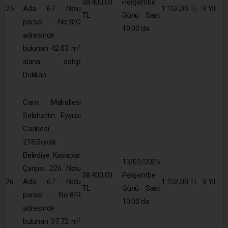
38.400,00
Perşembe
25
Ada 67 Nolu
1.152,00 TL
3 Yıl
TL
Günü Saat
parsel No:8/O
10:00’da
adresinde
bulunan 42.03 m²
alana sahip
Dükkan
Cami Mahallesi
Selahattin Eyyubi
Caddesi
218.Sokak
Belediye Kasaplar
13/02/2025
Çarşısı 226 Nolu
38.400,00
Perşembe
26
Ada 67 Nolu
1.152,00 TL
3 Yıl
TL
Günü Saat
parsel No:8/R
10:00’da
adresinde
bulunan 37.72 m²