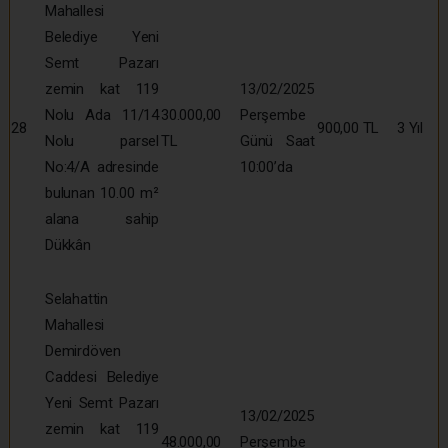
Mahallesi
Belediye Yeni
Semt Pazarı
zemin kat 119
13/02/2025
Nolu Ada 11/14
30.000,00
Perşembe
28
900,00 TL
3 Yıl
Nolu parsel
TL
Günü Saat
No:4/A adresinde
10:00’da
bulunan 10.00 m²
alana sahip
Dükkân
Selahattin
Mahallesi
Demirdöven
Caddesi Belediye
Yeni Semt Pazarı
13/02/2025
zemin kat 119
48.000,00
Perşembe