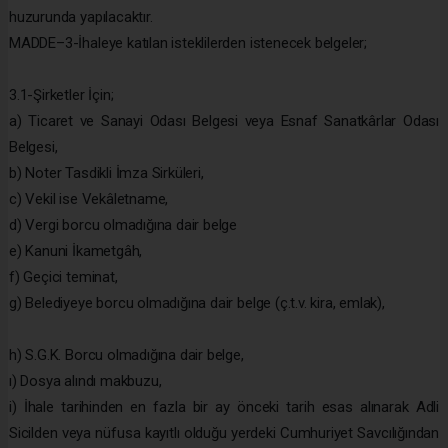
huzurunda yapılacaktır.
MADDE–3-İhaleye katılan isteklilerden istenecek belgeler;
3.1-Şirketler İçin;
a) Ticaret ve Sanayi Odası Belgesi veya Esnaf Sanatkârlar Odası
Belgesi,
b) Noter Tasdikli İmza Sirküleri,
c) Vekil ise Vekâletname,
d) Vergi borcu olmadığına dair belge
e) Kanuni İkametgâh,
f) Geçici teminat,
g) Belediyeye borcu olmadığına dair belge (ç.t.v. kira, emlak),
h) S.G.K. Borcu olmadığına dair belge,
ı) Dosya alındı makbuzu,
i) İhale tarihinden en fazla bir ay önceki tarih esas alınarak Adli
Sicilden veya nüfusa kayıtlı olduğu yerdeki Cumhuriyet Savcılığından