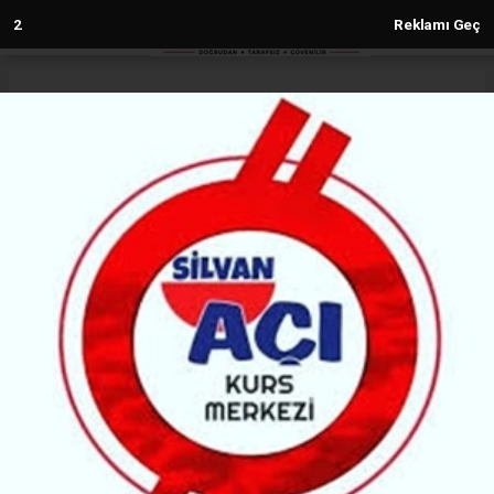
1
Reklamı Geç
Anasayfa
Diyarbakır
AK Parti Diyarbakır İl Başkanı
Hamit Sümer'den Amedspor atkılı
süreç mesajı
DIYARBAKIR
(MH) - MALABADİ HABER | 06.07.2026 - 15:25, Güncelleme: 06.07.2026 - 15:25
61551+ kez okundu.
AK Parti Diyarbakır İl Başkanı Hamit Sümer,
Amedspor atkısıyla verdiği pozla dikkat çekti.
Sümer, yaptığı paylaşımda birlik, kardeşlik ve
toplumsal barış vurgusu yaparak, "Süreci hep