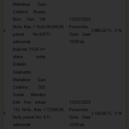
Mahallesi Gazi
Caddesi Asayiş
Büro Yanı 136
13/02/2025
No’lu Ada 1 No’lu
96.000,00
Perşembe
2
2.880,00 TL
3 Yıl
parsel No:6/B
TL
Günü Saat
adresinde
10:00’da
bulunan 19.00 m²
alana sahip
Dükkân
Selahattin
Mahallesi Gazi
Caddesi 503.
Sokak Belediye
Eski Fırın arkası
13/02/2025
132 No’lu Ada 1
72.000,00
Perşembe
3
2.160,00 TL
3 Yıl
No’lu parsel No: 6
TL
Günü Saat
adresinde
10:00’da