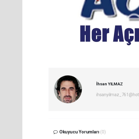
İhsan YILMAZ
ihsanyilmaz_761@hot
Okuyucu Yorumları
(0)