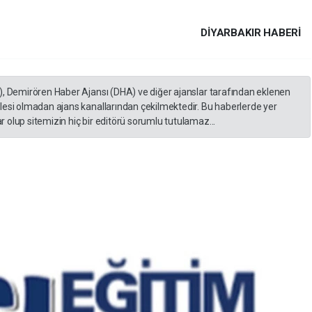
DIYARBAKIR HABERİ
), Demirören Haber Ajansı (DHA) ve diğer ajanslar tarafından eklenen
lesi olmadan ajans kanallarından çekilmektedir. Bu haberlerde yer
 olup sitemizin hiç bir editörü sorumlu tutulamaz...