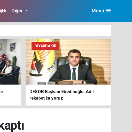
ğlık
Diğer
Menü
DIYARBAKIR
ne
DESOB Başkanı Ebedinoğlu: Adil
rekabet istiyoruz
kaptı