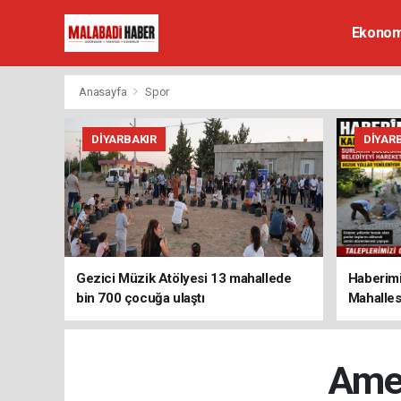
Ekonom
Anasayfa
Spor
DIYARBAKIR
DIYAR
Gezici Müzik Atölyesi 13 mahallede
Haberimi
bin 700 çocuğa ulaştı
Mahalles
Amed