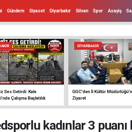
i
Gündem
Siyaset
Diyarbakır
Silvan
Spor
Asayiş
Sa
BAKIR
DIYARBAKIR
z Ses Getirdi: Kale
GGC'den İl Kültür Müdürlüğü’
i’nde Çalışma Başlatıldı
Ziyaret
sporlu kadınlar 3 puanı 