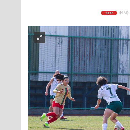
(H M) -
Spor