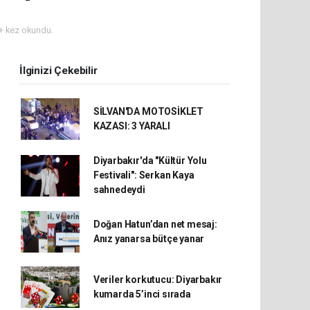
 kez okundu.
İlginizi Çekebilir
SİLVAN'DA MOTOSİKLET
KAZASI: 3 YARALI
Diyarbakır'da "Kültür Yolu
Festivali": Serkan Kaya
sahnedeydi
Doğan Hatun’dan net mesaj:
Anız yanarsa bütçe yanar
Veriler korkutucu: Diyarbakır
kumarda 5’inci sırada