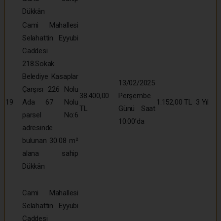
Dükkân
Cami Mahallesi
Selahattin Eyyubi
Caddesi
218.Sokak
Belediye Kasaplar
13/02/2025
Çarşısı 226 Nolu
38.400,00
Perşembe
19
Ada 67 Nolu
1.152,00 TL
3 Yıl
TL
Günü Saat
parsel No:6
10:00’da
adresinde
bulunan 30.08 m²
alana sahip
Dükkân
Cami Mahallesi
Selahattin Eyyubi
Caddesi