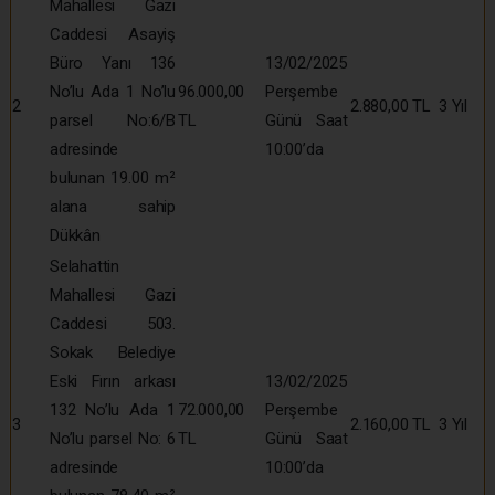
Mahallesi Gazi
Caddesi Asayiş
Büro Yanı 136
13/02/2025
No’lu Ada 1 No’lu
96.000,00
Perşembe
2
2.880,00 TL
3 Yıl
parsel No:6/B
TL
Günü Saat
adresinde
10:00’da
bulunan 19.00 m²
alana sahip
Dükkân
Selahattin
Mahallesi Gazi
Caddesi 503.
Sokak Belediye
Eski Fırın arkası
13/02/2025
132 No’lu Ada 1
72.000,00
Perşembe
3
2.160,00 TL
3 Yıl
No’lu parsel No: 6
TL
Günü Saat
adresinde
10:00’da