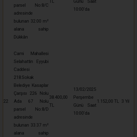
TL
Günü Saat
parsel No:8/C
10:00’da
adresinde
bulunan 32.00 m²
alana sahip
Dükkân
Cami Mahallesi
Selahattin Eyyubi
Caddesi
218.Sokak
Belediye Kasaplar
13/02/2025
Çarşısı 226 Nolu
38.400,00
Perşembe
22
Ada 67 Nolu
1.152,00 TL
3 Yıl
TL
Günü Saat
parsel No:8/D
10:00’da
adresinde
bulunan 33.37 m²
alana sahip