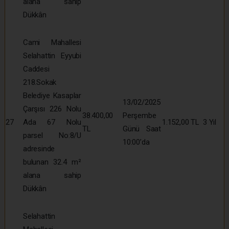
alana sahip
Dükkân
Cami Mahallesi
Selahattin Eyyubi
Caddesi
218.Sokak
Belediye Kasaplar
13/02/2025
Çarşısı 226 Nolu
38.400,00
Perşembe
27
Ada 67 Nolu
1.152,00 TL
3 Yıl
TL
Günü Saat
parsel No:8/U
10:00’da
adresinde
bulunan 32.4 m²
alana sahip
Dükkân
Selahattin