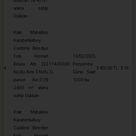
bulunan 78.40 m²
alana sahip
Dükkân
Kale Mahallesi
Karabehlülbey
Caddesi Belediye
Eski Hizmet
13/02/2025
Binası Altı 223
114.000,00
Perşembe
4
3.420,00 TL
3 Yıl
No2lu Ada 3 No’lu
TL
Günü Saat
parsel No:31/B
10:00’da
24,60 m² alana
sahip Dükkân
Kale Mahallesi
Karabehlülbey
Caddesi Belediye
Eski Hizmet