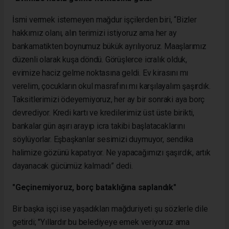
İsmi vermek istemeyen mağdur işçilerden biri, “Bizler
hakkımız olanı, alın terimizi istiyoruz ama her ay
bankamatikten boynumuz bükük ayrılıyoruz. Maaşlarımız
düzenli olarak kuşa döndü. Görüşlerce icralık olduk,
evimize haciz gelme noktasına geldi. Ev kirasını mı
verelim, çocukların okul masrafını mı karşılayalım şaşırdık.
Taksitlerimizi ödeyemiyoruz, her ay bir sonraki aya borç
devrediyor. Kredi kartı ve kredilerimiz üst üste birikti,
bankalar gün aşırı arayıp icra takibi başlatacaklarını
söylüyorlar. Eşbaşkanlar sesimizi duymuyor, sendika
halimize gözünü kapatıyor. Ne yapacağımızı şaşırdık, artık
dayanacak gücümüz kalmadı” dedi.
"Geçinemiyoruz, borç bataklığına saplandık"
Bir başka işçi ise yaşadıkları mağduriyeti şu sözlerle dile
getirdi; "Yıllardır bu belediyeye emek veriyoruz ama