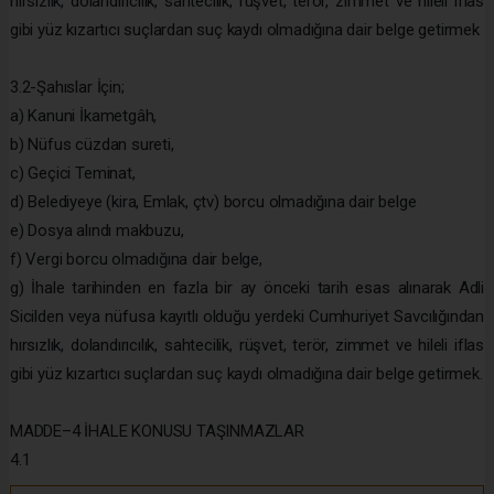
hırsızlık, dolandırıcılık, sahtecilik, rüşvet, terör, zimmet ve hileli iflas
gibi yüz kızartıcı suçlardan suç kaydı olmadığına dair belge getirmek
3.2-Şahıslar İçin;
a) Kanuni İkametgâh,
b) Nüfus cüzdan sureti,
c) Geçici Teminat,
d) Belediyeye (kira, Emlak, çtv) borcu olmadığına dair belge
e) Dosya alındı makbuzu,
f) Vergi borcu olmadığına dair belge,
g) İhale tarihinden en fazla bir ay önceki tarih esas alınarak Adli
Sicilden veya nüfusa kayıtlı olduğu yerdeki Cumhuriyet Savcılığından
hırsızlık, dolandırıcılık, sahtecilik, rüşvet, terör, zimmet ve hileli iflas
gibi yüz kızartıcı suçlardan suç kaydı olmadığına dair belge getirmek.
MADDE–4 İHALE KONUSU TAŞINMAZLAR
4.1