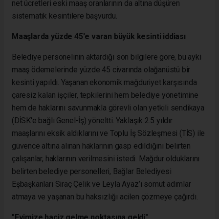
net ücretleri eski maaş oranlarının da altına düşüren
sistematik kesintilere başvurdu.
Maaşlarda yüzde 45'e varan büyük kesinti iddiası
Belediye personelinin aktardığı son bilgilere göre, bu ayki
maaş ödemelerinde yüzde 45 civarında olağanüstü bir
kesinti yapıldı. Yaşanan ekonomik mağduriyet karşısında
çaresiz kalan işçiler, tepkilerini hem belediye yönetimine
hem de haklarını savunmakla görevli olan yetkili sendikaya
(DİSK'e bağlı Genel-İş) yöneltti. Yaklaşık 2.5 yıldır
maaşlarını eksik aldıklarını ve Toplu İş Sözleşmesi (TİS) ile
güvence altına alınan haklarının gasp edildiğini belirten
çalışanlar, haklarının verilmesini istedi. Mağdur olduklarını
belirten belediye personelleri, Bağlar Belediyesi
Eşbaşkanları Siraç Çelik ve Leyla Ayaz’ı somut adımlar
atmaya ve yaşanan bu haksızlığı acilen çözmeye çağırdı.
"Evimize haciz gelme noktasına geldi"