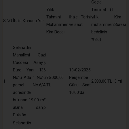
Geçici
Yıllık
Teminat (1
Tahmini
İhale Tarihi
yıllık
Kira
S.NO
İhale Konusu Yer
Muhammen
ve saati
muhammen
Süresi
Kira Bedeli
bedelinin
%3’ü)
Selahattin
Mahallesi Gazi
Caddesi Asayiş
Büro Yanı 136
13/02/2025
No’lu Ada 1 No’lu
96.000,00
Perşembe
1
2.880,00 TL
3 Yıl
parsel No:6/A
TL
Günü Saat
adresinde
10:00’da
bulunan 19.00 m²
alana sahip
Dükkân
Selahattin