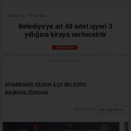
Anasayfa
Resmi İlan
Belediye'ye ait 48 adet işyeri 3
yıllığına kiraya verilecektir
RESMI İLAN
(MG) - Malabadi Gazetesi | 30.01.2025 - 08:05, Güncelleme: 31.01.2025 - 14:32
10039+ kez okundu.
DİYARBAKIR SİLVAN İLÇE BELEDİYE
BAŞKANLIĞINDAN
ABONE OL