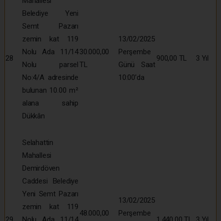
Mahallesi
Belediye Yeni
Semt Pazarı
zemin kat 119
13/02/2025
Nolu Ada 11/14
30.000,00
Perşembe
28
900,00 TL
3 Yıl
Nolu parsel
TL
Günü Saat
No:4/A adresinde
10:00’da
bulunan 10.00 m²
alana sahip
Dükkân
Selahattin
Mahallesi
Demirdöven
Caddesi Belediye
Yeni Semt Pazarı
13/02/2025
zemin kat 119
48.000,00
Perşembe
29
Nolu Ada 11/14
1.440,00 TL
3 Yıl