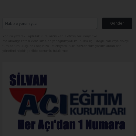
Gönder
Yorum yazarak Topluluk Kuralları’nı kabul etmiş bulunuyor ve
malabadigazetesi.com sitesine yaptığınız yorumunuzla ilgili doğrudan veya dolaylı
tüm sorumluluğu tek başınıza üstleniyorsunuz. Yazılan tüm yorumlardan site
yönetimi hiçbir şekilde sorumlu tutulamaz.