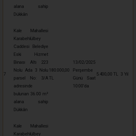
alana sahip
Dükkân
Kale Mahallesi
Karabehlülbey
Caddesi Belediye
Eski Hizmet
Binası Altı 223
13/02/2025
Nolu Ada 3 Nolu
180.000,00
Perşembe
7
5.400,00 TL
3 Yıl
parsel No: 3/A
TL
Günü Saat
adresinde
10:00’da
bulunan 36.00 m²
alana sahip
Dükkân
Kale Mahallesi
Karabehlülbey