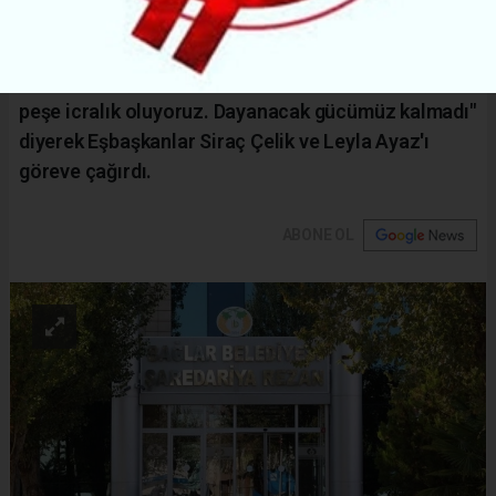
kesintiye gittiği iddia edildi. Hem belediye
yönetimine hem de DİSK Genel-İş Sendikası'na
isyan eden işçiler, "Krediler üst üste birikti, peş
peşe icralık oluyoruz. Dayanacak gücümüz kalmadı"
diyerek Eşbaşkanlar Siraç Çelik ve Leyla Ayaz'ı
göreve çağırdı.
ABONE OL