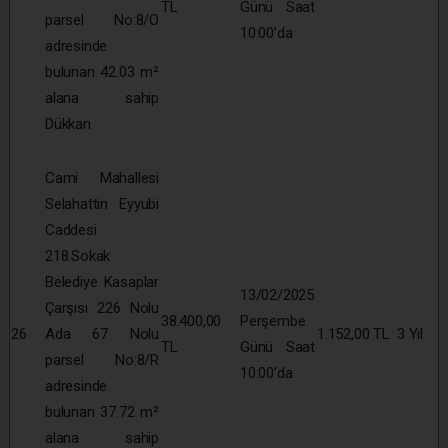
TL
Günü Saat
parsel No:8/O
10:00’da
adresinde
bulunan 42.03 m²
alana sahip
Dükkan
Cami Mahallesi
Selahattin Eyyubi
Caddesi
218.Sokak
Belediye Kasaplar
13/02/2025
Çarşısı 226 Nolu
38.400,00
Perşembe
26
Ada 67 Nolu
1.152,00 TL
3 Yıl
TL
Günü Saat
parsel No:8/R
10:00’da
adresinde
bulunan 37.72 m²
alana sahip