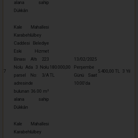
alana sahip
Dükkân
Kale Mahallesi
Karabehlülbey
Caddesi Belediye
Eski Hizmet
Binası Altı 223
13/02/2025
Nolu Ada 3 Nolu
180.000,00
Perşembe
7
5.400,00 TL
3 Yıl
parsel No: 3/A
TL
Günü Saat
adresinde
10:00’da
bulunan 36.00 m²
alana sahip
Dükkân
Kale Mahallesi
Karabehlülbey