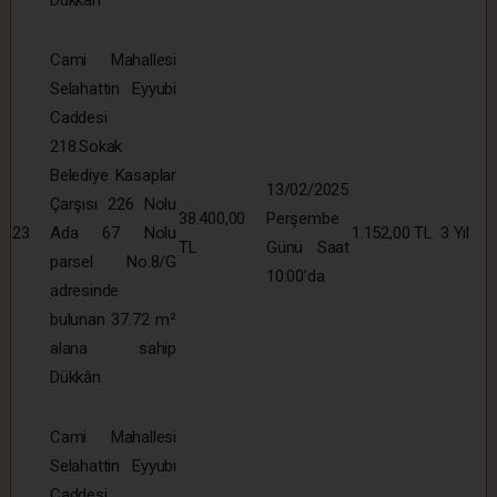
Cami Mahallesi
Selahattin Eyyubi
Caddesi
218.Sokak
Belediye Kasaplar
13/02/2025
Çarşısı 226 Nolu
38.400,00
Perşembe
23
Ada 67 Nolu
1.152,00 TL
3 Yıl
TL
Günü Saat
parsel No:8/G
10:00’da
adresinde
bulunan 37.72 m²
alana sahip
Dükkân
Cami Mahallesi
Selahattin Eyyubi
Caddesi