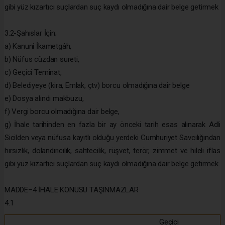
gibi yüz kızartıcı suçlardan suç kaydı olmadığına dair belge getirmek
3.2-Şahıslar İçin;
a) Kanuni İkametgâh,
b) Nüfus cüzdan sureti,
c) Geçici Teminat,
d) Belediyeye (kira, Emlak, çtv) borcu olmadığına dair belge
e) Dosya alındı makbuzu,
f) Vergi borcu olmadığına dair belge,
g) İhale tarihinden en fazla bir ay önceki tarih esas alınarak Adli
Sicilden veya nüfusa kayıtlı olduğu yerdeki Cumhuriyet Savcılığından
hırsızlık, dolandırıcılık, sahtecilik, rüşvet, terör, zimmet ve hileli iflas
gibi yüz kızartıcı suçlardan suç kaydı olmadığına dair belge getirmek.
MADDE–4 İHALE KONUSU TAŞINMAZLAR
4.1
Geçici