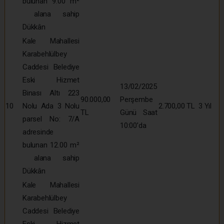
bulunan 9.00 m²
alana sahip
Dükkân
Kale Mahallesi
Karabehlülbey
Caddesi Belediye
Eski Hizmet
13/02/2025
Binası Altı 223
90.000,00
Perşembe
10
Nolu Ada 3 Nolu
2.700,00 TL
3 Yıl
TL
Günü Saat
parsel No: 7/A
10:00’da
adresinde
bulunan 12.00 m²
alana sahip
Dükkân
Kale Mahallesi
Karabehlülbey
Caddesi Belediye
Eski Hizmet