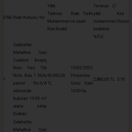
Yıllık
Teminat (1
Tahmini
İhale Tarihi
yıllık
Kira
S.NO
İhale Konusu Yer
Muhammen
ve saati
muhammen
Süresi
Kira Bedeli
bedelinin
%3’ü)
Selahattin
Mahallesi Gazi
Caddesi Asayiş
Büro Yanı 136
13/02/2025
No’lu Ada 1 No’lu
96.000,00
Perşembe
1
2.880,00 TL
3 Yıl
parsel No:6/A
TL
Günü Saat
adresinde
10:00’da
bulunan 19.00 m²
alana sahip
Dükkân
Selahattin
Mahallesi Gazi