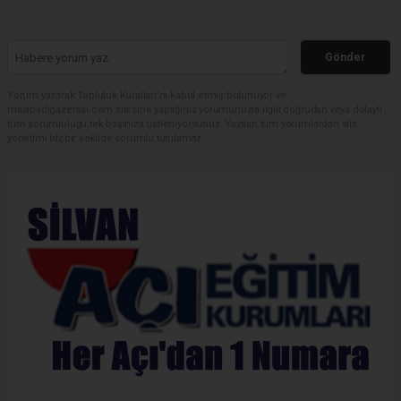
Gönder
Yorum yazarak Topluluk Kuralları’nı kabul etmiş bulunuyor ve
malabadigazetesi.com sitesine yaptığınız yorumunuzla ilgili doğrudan veya dolaylı
tüm sorumluluğu tek başınıza üstleniyorsunuz. Yazılan tüm yorumlardan site
yönetimi hiçbir şekilde sorumlu tutulamaz.