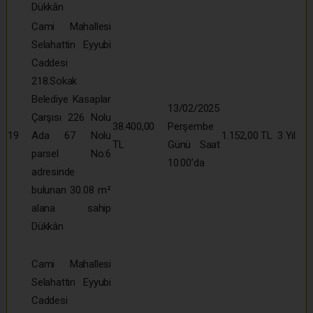
Dükkân
Cami Mahallesi
Selahattin Eyyubi
Caddesi
218.Sokak
Belediye Kasaplar
13/02/2025
Çarşısı 226 Nolu
38.400,00
Perşembe
19
Ada 67 Nolu
1.152,00 TL
3 Yıl
TL
Günü Saat
parsel No:6
10:00’da
adresinde
bulunan 30.08 m²
alana sahip
Dükkân
Cami Mahallesi
Selahattin Eyyubi
Caddesi