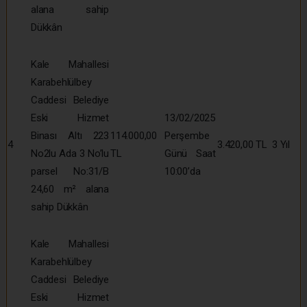
alana sahip
Dükkân
Kale Mahallesi
Karabehlülbey
Caddesi Belediye
Eski Hizmet
13/02/2025
Binası Altı 223
114.000,00
Perşembe
4
3.420,00 TL
3 Yıl
No2lu Ada 3 No’lu
TL
Günü Saat
parsel No:31/B
10:00’da
24,60 m² alana
sahip Dükkân
Kale Mahallesi
Karabehlülbey
Caddesi Belediye
Eski Hizmet