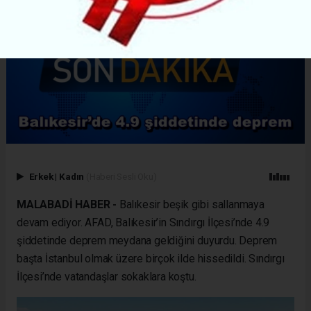
Erkek
|
Kadın
(Haberi Sesli Oku)
MALABADİ HABER -
Balıkesir beşik gibi sallanmaya
devam ediyor. AFAD, Balıkesir’in Sındırgı İlçesi’nde 4.9
şiddetinde deprem meydana geldiğini duyurdu. Deprem
başta İstanbul olmak üzere birçok ilde hissedildi. Sındırgı
İlçesi’nde vatandaşlar sokaklara koştu.