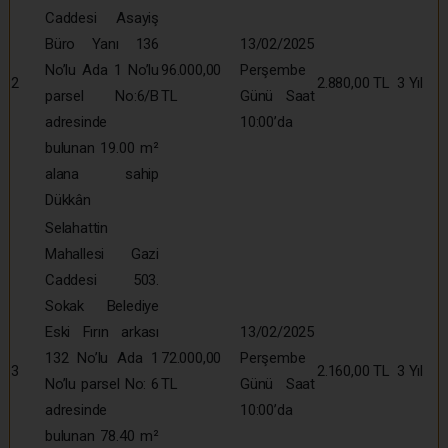
Caddesi Asayiş
Büro Yanı 136
13/02/2025
No’lu Ada 1 No’lu
96.000,00
Perşembe
2
2.880,00 TL
3 Yıl
parsel No:6/B
TL
Günü Saat
adresinde
10:00’da
bulunan 19.00 m²
alana sahip
Dükkân
Selahattin
Mahallesi Gazi
Caddesi 503.
Sokak Belediye
Eski Fırın arkası
13/02/2025
132 No’lu Ada 1
72.000,00
Perşembe
3
2.160,00 TL
3 Yıl
No’lu parsel No: 6
TL
Günü Saat
adresinde
10:00’da
bulunan 78.40 m²