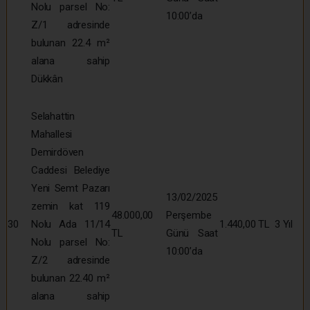
Nolu parsel No:
10:00’da
Z/1 adresinde
bulunan 22.4 m²
alana sahip
Dükkân
Selahattin
Mahallesi
Demirdöven
Caddesi Belediye
Yeni Semt Pazarı
13/02/2025
zemin kat 119
48.000,00
Perşembe
30
Nolu Ada 11/14
1.440,00 TL
3 Yıl
TL
Günü Saat
Nolu parsel No:
10:00’da
Z/2 adresinde
bulunan 22.40 m²
alana sahip