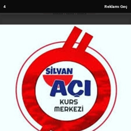
3
Reklamı Geç
Anasayfa
Gündem
Balıkesir’de 4.9 şiddetinde deprem
GÜNDEM
(MH) - MALABADİ HABER | 03.11.2025 - 15:45, Güncelleme: 03.11.2025 - 16:46
9719+ kez okundu.
AFAD, Balıkesir’in Sındırgı İlçesi’nde 4.9 şiddetinde
deprem meydana geldiğini duyurdu.
ABONE OL