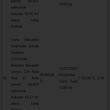
parsel No:8/C
10:00’da
adresinde
bulunan 32.00 m²
alana sahip
Dükkân
Cami Mahallesi
Selahattin Eyyubi
Caddesi
218.Sokak
Belediye Kasaplar
13/02/2025
Çarşısı 226 Nolu
38.400,00
Perşembe
22
Ada 67 Nolu
1.152,00 TL
3 Yıl
TL
Günü Saat
parsel No:8/D
10:00’da
adresinde
bulunan 33.37 m²
alana sahip
Dükkân