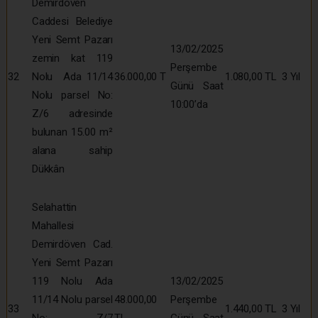
Demirdöven
Caddesi Belediye
Yeni Semt Pazarı
13/02/2025
zemin kat 119
Perşembe
32
Nolu Ada 11/14
36.000,00 T
1.080,00 TL
3 Yıl
Günü Saat
Nolu parsel No:
10:00’da
Z/6 adresinde
bulunan 15.00 m²
alana sahip
Dükkân
Selahattin
Mahallesi
Demirdöven Cad.
Yeni Semt Pazarı
119 Nolu Ada
13/02/2025
11/14 Nolu parsel
48.000,00
Perşembe
33
1.440,00 TL
3 Yıl
No: Z/7
TL
Günü Saat