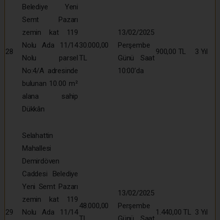
Belediye Yeni
Semt Pazarı
zemin kat 119
13/02/2025
Nolu Ada 11/14
30.000,00
Perşembe
28
900,00 TL
3 Yıl
Nolu parsel
TL
Günü Saat
No:4/A adresinde
10:00’da
bulunan 10.00 m²
alana sahip
Dükkân
Selahattin
Mahallesi
Demirdöven
Caddesi Belediye
Yeni Semt Pazarı
13/02/2025
zemin kat 119
48.000,00
Perşembe
29
Nolu Ada 11/14
1.440,00 TL
3 Yıl
TL
Günü Saat