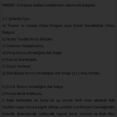
MADDE–3-İhaleye katılan isteklilerden istenecek belgeler;
3.1-Şirketler İçin;
a) Ticaret ve Sanayi Odası Belgesi veya Esnaf Sanatkârlar Odası
Belgesi,
b) Noter Tasdikli İmza Sirküleri,
c) Vekil ise Vekâletname,
d) Vergi borcu olmadığına dair belge
e) Kanuni İkametgâh,
f) Geçici teminat,
g) Belediyeye borcu olmadığına dair belge (ç.t.v. kira, emlak),
h) S.G.K. Borcu olmadığına dair belge,
ı) Dosya alındı makbuzu,
i) İhale tarihinden en fazla bir ay önceki tarih esas alınarak Adli
Sicilden veya nüfusa kayıtlı olduğu yerdeki Cumhuriyet Savcılığından
hırsızlık, dolandırıcılık, sahtecilik, rüşvet, terör, zimmet ve hileli iflas