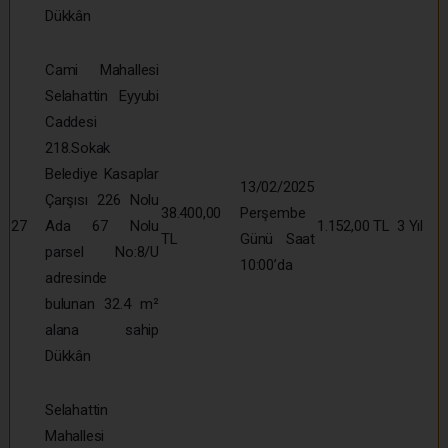
Dükkân
Cami Mahallesi
Selahattin Eyyubi
Caddesi
218.Sokak
Belediye Kasaplar
13/02/2025
Çarşısı 226 Nolu
38.400,00
Perşembe
27
Ada 67 Nolu
1.152,00 TL
3 Yıl
TL
Günü Saat
parsel No:8/U
10:00’da
adresinde
bulunan 32.4 m²
alana sahip
Dükkân
Selahattin
Mahallesi