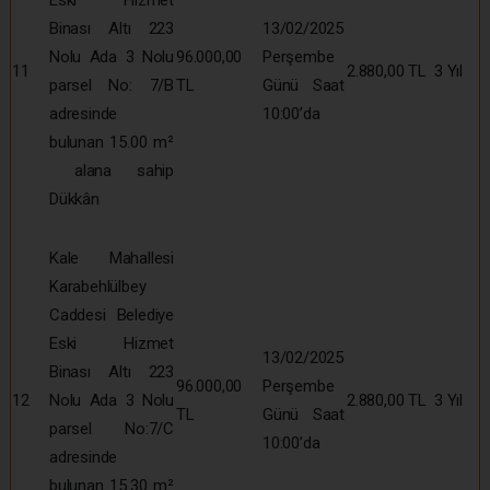
Binası Altı 223
13/02/2025
Nolu Ada 3 Nolu
96.000,00
Perşembe
11
2.880,00 TL
3 Yıl
parsel No: 7/B
TL
Günü Saat
adresinde
10:00’da
bulunan 15.00 m²
alana sahip
Dükkân
Kale Mahallesi
Karabehlülbey
Caddesi Belediye
Eski Hizmet
13/02/2025
Binası Altı 223
96.000,00
Perşembe
12
Nolu Ada 3 Nolu
2.880,00 TL
3 Yıl
TL
Günü Saat
parsel No:7/C
10:00’da
adresinde
bulunan 15.30 m²