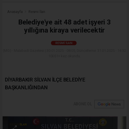
Anasayfa
Resmi İlan
Belediye'ye ait 48 adet işyeri 3
yıllığına kiraya verilecektir
RESMI İLAN
(MG) - Malabadi Gazetesi | 30.01.2025 - 08:05, Güncelleme: 31.01.2025 - 14:32
10051+ kez okundu.
DİYARBAKIR SİLVAN İLÇE BELEDİYE
BAŞKANLIĞINDAN
ABONE OL