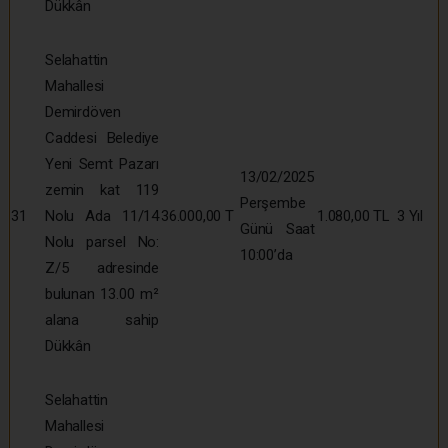
Dükkân
Selahattin
Mahallesi
Demirdöven
Caddesi Belediye
Yeni Semt Pazarı
13/02/2025
zemin kat 119
Perşembe
31
Nolu Ada 11/14
36.000,00 T
1.080,00 TL
3 Yıl
Günü Saat
Nolu parsel No:
10:00’da
Z/5 adresinde
bulunan 13.00 m²
alana sahip
Dükkân
Selahattin
Mahallesi