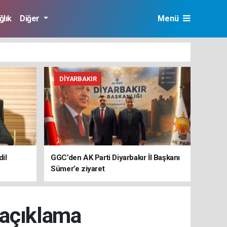
ğlık
Diğer
Menü
DIYARBAKIR
il
GGC’den AK Parti Diyarbakır İl Başkanı
Sümer’e ziyaret
 açıklama