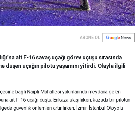
ABONE OL
ığı’na ait F-16 savaş uçağı görev uçuşu sırasında
e düşen uçağın pilotu yaşamını yitirdi. Olayla ilgili
 ilçesine bağlı Naipli Mahallesi yakınlarında meydana gelen
una ait F-16 uçağı düştü. Enkaza ulaşılırken, kazada bir pilotun
gede güvenlik önlemleri artırılırken, İzmir-İstanbul Otoyolu
a