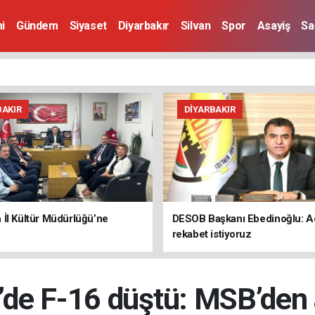
i
Gündem
Siyaset
Diyarbakır
Silvan
Spor
Asayiş
Sa
BAKIR
DIYARBAKIR
İl Kültür Müdürlüğü’ne
DESOB Başkanı Ebedinoğlu: Ad
rekabet istiyoruz
r’de F-16 düştü: MSB’den