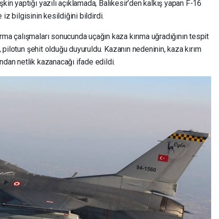
şkin yaptığı yazılı açıklamada, Balıkesir’den kalkış yapan F-16
e iz bilgisinin kesildiğini bildirdi.
arma çalışmaları sonucunda uçağın kaza kırıma uğradığının tespit
k, pilotun şehit olduğu duyuruldu. Kazanın nedeninin, kaza kırım
ndan netlik kazanacağı ifade edildi.