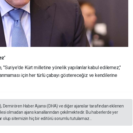
ez’
 "Suriye'de Kürt milletine yönelik yapılanlar kabul edilemez,"
lanmaması için her türlü çabayı göstereceğiz ve kendilerine
), Demirören Haber Ajansı (DHA) ve diğer ajanslar tarafından eklenen
lesi olmadan ajans kanallarından çekilmektedir. Bu haberlerde yer
 olup sitemizin hiç bir editörü sorumlu tutulamaz...