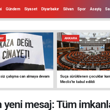
i
Gündem
Siyaset
Diyarbakır
Silvan
Spor
Asayiş
Sa
AY
ANKARA
siz çalışma can almaya devam
Suça sürüklenen çocuklar kanu
Meclis’te kabul edildi
n yeni mesaj: Tüm imkanla