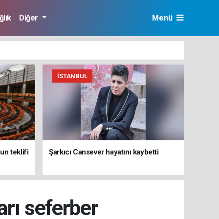
ğlık
Diğer
Menü
İSTANBUL
n teklifi
Şarkıcı Cansever hayatını kaybetti
rı seferber