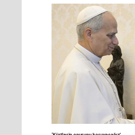
‘Kürtlerin onurunu koruyacağız’