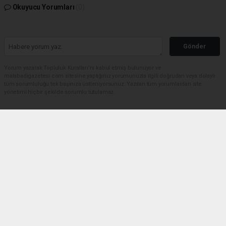
Okuyucu Yorumları
(0)
Gönder
Yorum yazarak Topluluk Kuralları’nı kabul etmiş bulunuyor ve
malabadigazetesi.com sitesine yaptığınız yorumunuzla ilgili doğrudan veya dolaylı
tüm sorumluluğu tek başınıza üstleniyorsunuz. Yazılan tüm yorumlardan site
yönetimi hiçbir şekilde sorumlu tutulamaz.