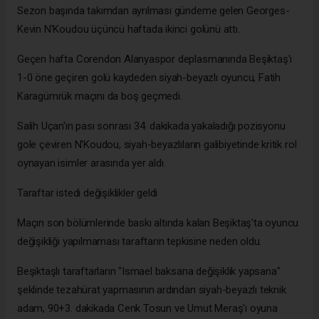
Sezon başında takımdan ayrılması gündeme gelen Georges-
Kevin N'Koudou üçüncü haftada ikinci golünü attı.
Geçen hafta Corendon Alanyaspor deplasmanında Beşiktaş'ı
1-0 öne geçiren golü kaydeden siyah-beyazlı oyuncu, Fatih
Karagümrük maçını da boş geçmedi.
Salih Uçan'ın pası sonrası 34. dakikada yakaladığı pozisyonu
gole çeviren N'Koudou, siyah-beyazlıların galibiyetinde kritik rol
oynayan isimler arasında yer aldı.
Taraftar istedi değişiklikler geldi
Maçın son bölümlerinde baskı altında kalan Beşiktaş'ta oyuncu
değişikliği yapılmaması taraftarın tepkisine neden oldu.
Beşiktaşlı taraftarların "Ismael baksana değişiklik yapsana"
şeklinde tezahürat yapmasının ardından siyah-beyazlı teknik
adam, 90+3. dakikada Cenk Tosun ve Umut Meraş'ı oyuna