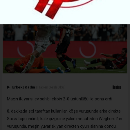
Erkek
|
Kadın
(Haberi Sesli Oku)
Maçın ilk yarısı ev sahibi ekibin 2-0 üstünlüğü ile sona erdi.
8. dakikada sol taraftan kullanılan köşe vuruşunda arka direkte
Saiss topu indirdi, kale çizgisine yakın mesafeden Weghorst'un
vuruşunda, meşin yuvarlak yan direkten oyun alanına döndü.