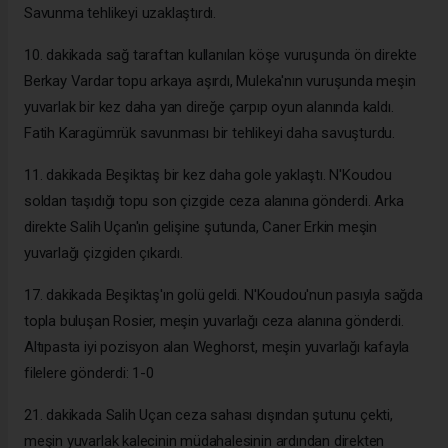
Savunma tehlikeyi uzaklaştırdı.
10. dakikada sağ taraftan kullanılan köşe vuruşunda ön direkte
Berkay Vardar topu arkaya aşırdı, Muleka'nın vuruşunda meşin
yuvarlak bir kez daha yan direğe çarpıp oyun alanında kaldı.
Fatih Karagümrük savunması bir tehlikeyi daha savuşturdu.
11. dakikada Beşiktaş bir kez daha gole yaklaştı. N'Koudou
soldan taşıdığı topu son çizgide ceza alanına gönderdi. Arka
direkte Salih Uçan'ın gelişine şutunda, Caner Erkin meşin
yuvarlağı çizgiden çıkardı.
17. dakikada Beşiktaş'ın golü geldi. N'Koudou'nun pasıyla sağda
topla buluşan Rosier, meşin yuvarlağı ceza alanına gönderdi.
Altıpasta iyi pozisyon alan Weghorst, meşin yuvarlağı kafayla
filelere gönderdi: 1-0
21. dakikada Salih Uçan ceza sahası dışından şutunu çekti,
meşin yuvarlak kalecinin müdahalesinin ardından direkten