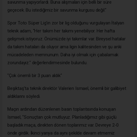
savunma yapıyorlardı. Buna alışmaları için belli bir süre
geçecek. Bu istediğimiz bir savunma kurgusu değil."
Spor Toto Süper Lig'in zor bir lig olduğunu vurgulayan İtalyan
teknik adam, "Her takım her takımı yenebiliyor. Her hafta
gelişmek istiyoruz. Önümüzde iyi takımlar var. Bireysel hatalar
da takım hataları da oluyor ama ligin kalitesinden ve şu anki
mücadeleden memnunum. Daha iyi olmak için çabalamak
zorundayız." değerlendirmesinde bulundu.
"Çok önemli bir 3 puan aldık"
Beşiktaş'ta teknik direktör Valerien Ismael, önemli bir galibiyet
aldıklarını söyledi.
Maçın ardından düzenlenen basın toplantısında konuşan
Ismael, "Sonuçtan çok mutluyuz. Planladığımız gibi güçlü
başladık maça, direkten dönen toplarımız var. Devreye 2-0
önde girdik. İkinci yarıya da aynı şekilde devam etmemiz