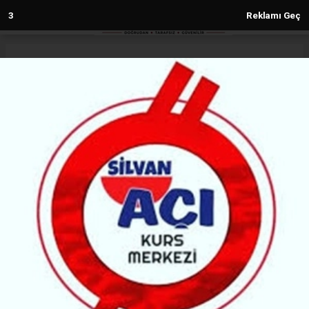
2
Reklamı Geç
Anasayfa
Spor
Beşiktaş farklı galibiyetle 3 puan
aldı
SPOR
22.08.2022 - 14:29, Güncelleme: 13.04.2023 - 10:46
5363+ kez okundu.
Spor Toto Süper Lig'in 3. haftasında Beşiktaş,
VavaCars Fatih Karagümrük'ü 4-1 yendi.
ABONE OL