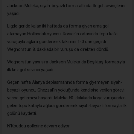
Jackson Muleka, siyah-beyazlı forma altında ilk gol sevinçlerini
yaşadı.
Ligde geride kalan iki haftada da forma giyen ama gol
atamayan Hollandalı oyuncu, Rosier'in ortasında topu kafa
vuruşuyla ağlara göndererek takımını 1-0 öne geçirdi.
Weghorst'un 8. dakikada bir vuruşu da direkten döndü.
Weghorst'un yanı sıra Jackson Muleka da Beşiktaş formasıyla
ilk kez gol sevinci yaşadı.
Geçen hafta Alanya deplasmanında forma giyemeyen siyah-
beyazlı oyuncu, Ghezzal'ın yokluğunda kendisine verilen görevi
yerine getirmeyi başardı. Muleka 50. dakikada köşe vuruşundan
gelen topu kafayla ağlara göndererek siyah-beyazlı formayla ilk
golünü kaydetti.
N'Koudou gollerine devam ediyor