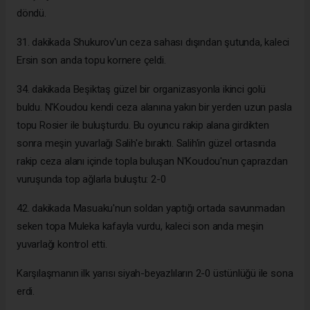
döndü.
31. dakikada Shukurov'un ceza sahası dışından şutunda, kaleci
Ersin son anda topu kornere çeldi.
34. dakikada Beşiktaş güzel bir organizasyonla ikinci golü
buldu. N'Koudou kendi ceza alanına yakın bir yerden uzun pasla
topu Rosier ile buluşturdu. Bu oyuncu rakip alana girdikten
sonra meşin yuvarlağı Salih'e bıraktı. Salih'in güzel ortasında
rakip ceza alanı içinde topla buluşan N'Koudou'nun çaprazdan
vuruşunda top ağlarla buluştu: 2-0
42. dakikada Masuaku'nun soldan yaptığı ortada savunmadan
seken topa Muleka kafayla vurdu, kaleci son anda meşin
yuvarlağı kontrol etti.
Karşılaşmanın ilk yarısı siyah-beyazlıların 2-0 üstünlüğü ile sona
erdi.