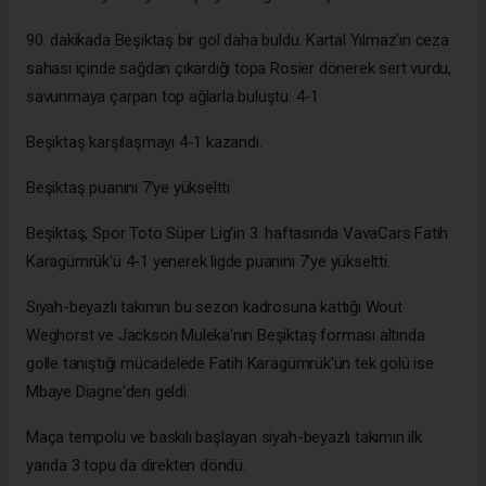
90. dakikada Beşiktaş bir gol daha buldu. Kartal Yılmaz'ın ceza
sahası içinde sağdan çıkardığı topa Rosier dönerek sert vurdu,
savunmaya çarpan top ağlarla buluştu: 4-1
Beşiktaş karşılaşmayı 4-1 kazandı.
Beşiktaş puanını 7'ye yükseltti
Beşiktaş, Spor Toto Süper Lig'in 3. haftasında VavaCars Fatih
Karagümrük'ü 4-1 yenerek ligde puanını 7'ye yükseltti.
Siyah-beyazlı takımın bu sezon kadrosuna kattığı Wout
Weghorst ve Jackson Muleka'nın Beşiktaş forması altında
golle tanıştığı mücadelede Fatih Karagümrük'ün tek golü ise
Mbaye Diagne'den geldi.
Maça tempolu ve baskılı başlayan siyah-beyazlı takımın ilk
yarıda 3 topu da direkten döndü.