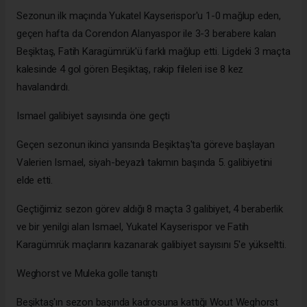
Sezonun ilk maçında Yukatel Kayserispor'u 1-0 mağlup eden,
geçen hafta da Corendon Alanyaspor ile 3-3 berabere kalan
Beşiktaş, Fatih Karagümrük'ü farklı mağlup etti. Ligdeki 3 maçta
kalesinde 4 gol gören Beşiktaş, rakip fileleri ise 8 kez
havalandırdı.
Ismael galibiyet sayısında öne geçti
Geçen sezonun ikinci yarısında Beşiktaş'ta göreve başlayan
Valerien Ismael, siyah-beyazlı takımın başında 5. galibiyetini
elde etti.
Geçtiğimiz sezon görev aldığı 8 maçta 3 galibiyet, 4 beraberlik
ve bir yenilgi alan Ismael, Yukatel Kayserispor ve Fatih
Karagümrük maçlarını kazanarak galibiyet sayısını 5'e yükseltti.
Weghorst ve Muleka golle tanıştı
Beşiktaş'ın sezon başında kadrosuna kattığı Wout Weghorst