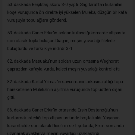
50. dakikada Beşiktaş skoru 3-0 yaptı. Sağ taraftan kullanılan
köşe vuruşunda ön direkte iyi yükselen Muleka, düzgün bir kafa
vuruşuyla topu ağlara gönderdi.
53. dakikada Caner Erkin'in soldan kullandığı kornerde altıpasta
son olarak topla buluşan Diagne, meşin yuvarlağı filelerle
buluşturdu ve farkı ikiye indirdi: 3-1
62. dakikada Masuaku'nun soldan uzun ortasına Weghorst
çaprazdan kafayla vurdu, kaleci meşin yuvarlağı kontrol etti.
82. dakikada Kartal Yılmaz'ın savunmanın arkasına attığı topa
hareketlenen Muleka'nın aşırtma vuruşunda top üstten dışarı
gitti.
86. dakikada Caner Erkin'in ortasında Ersin Destanoğlu'nun
kurtarmak istediği top altıpas üstünde boşta kaldı. Yaşanan
karambolde son olarak Ricci'nin sert şutunda, Ersin son anda
uzanarak ayaklarıyla meşin yuvarlağı uzaklaştırdı.