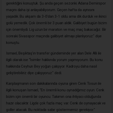
gerektiğini konuştuk. Şu anda geçen sezonki Adana Demirspor
maçını daha iyi anlayabiliyorum. Geçen hafta da aynısını
yaşadık. Bu akşam da 3-0'dan 3-1 oldu ama dik durduk ve ikinci
golü yemedik. Çok önemli bir 3 puan aldık. Galibiyet bugün bizim
için önemliydi. Lig uzun bir maraton ve maç maç bakacağız. Bir
sonraki Sivasspor maçında galibiyet almayı planlıyoruz." diye
konuştu.
Ismael, Beşiktaş'ın transfer gündeminde yer alan Dele Alli ile
ilgili olarak ise "İsimler hakkında yorum yapmıyorum. Bu konu
hakkında Ceyhun Bey yoğun çalışıyor. Kadroyu daha nasıl
geliştirebiliriz diye çalışıyoruz." dedi.
Karşılaşmanın son dakikalarında oyuna giren Cenk Tosun ile
ilgili konuşan Ismael, "En önemli konu oynadığımız oyun. Cenk
bizim için önemli bir oyuncu. Takımın ona ihtiyacı olduğunda
hazır olacaktır. Ligde çok fazla maç var. Cenk de oynayacak ve
goller atacak. Bu noktada sabır göstermemiz gerekiyor."