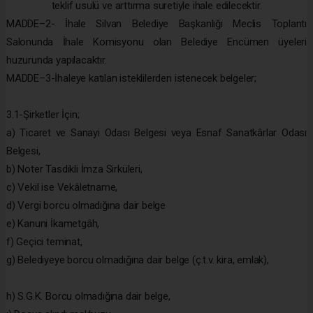
teklif usulü ve arttırma suretiyle ihale edilecektir.
MADDE–2- İhale Silvan Belediye Başkanlığı Meclis Toplantı
Salonunda İhale Komisyonu olan Belediye Encümen üyeleri
huzurunda yapılacaktır.
MADDE–3-İhaleye katılan isteklilerden istenecek belgeler;
3.1-Şirketler İçin;
a) Ticaret ve Sanayi Odası Belgesi veya Esnaf Sanatkârlar Odası
Belgesi,
b) Noter Tasdikli İmza Sirküleri,
c) Vekil ise Vekâletname,
d) Vergi borcu olmadığına dair belge
e) Kanuni İkametgâh,
f) Geçici teminat,
g) Belediyeye borcu olmadığına dair belge (ç.t.v. kira, emlak),
h) S.G.K. Borcu olmadığına dair belge,