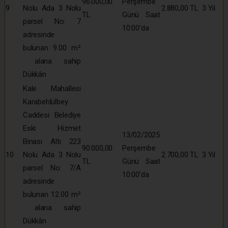
96.000,00
Perşembe
9
Nolu Ada 3 Nolu
2.880,00 TL
3 Yıl
TL
Günü Saat
parsel No: 7
10:00’da
adresinde
bulunan 9.00 m²
alana sahip
Dükkân
Kale Mahallesi
Karabehlülbey
Caddesi Belediye
Eski Hizmet
13/02/2025
Binası Altı 223
90.000,00
Perşembe
10
Nolu Ada 3 Nolu
2.700,00 TL
3 Yıl
TL
Günü Saat
parsel No: 7/A
10:00’da
adresinde
bulunan 12.00 m²
alana sahip
Dükkân