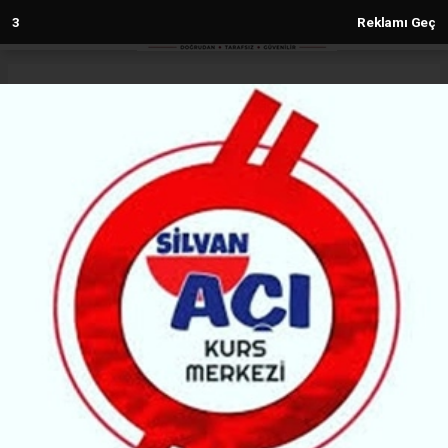
2
Reklamı Geç
Anasayfa
Siyaset
DEM Partiden, Rojava sınırından
Dünyaya çağrı!
SIYASET
(H M) - Haber Merkezi | 20.01.2026 - 17:13, Güncelleme: 20.01.2026 - 17:13
21173+ kez okundu.
Mardin’in Nusaybin ilçesindeki sınırda yapılan DEM
Parti Grup Toplantısı’nda konuşan eşbaşkanlar;
Tülay Hatimoğulları ve Tuncer Bakırhan, Rojava’ya
yönelik saldırılara ilişkin yaptıkları açıklamada,
dünyaya barış çağrısı yaptı.