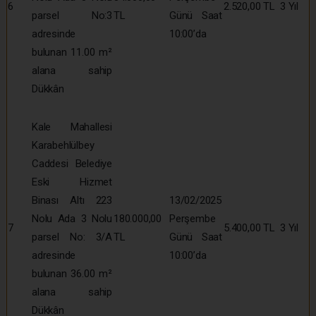
6
2.520,00 TL
3 Yıl
parsel No:3
TL
Günü Saat
adresinde
10:00’da
bulunan 11.00 m²
alana sahip
Dükkân
Kale Mahallesi
Karabehlülbey
Caddesi Belediye
Eski Hizmet
Binası Altı 223
13/02/2025
Nolu Ada 3 Nolu
180.000,00
Perşembe
7
5.400,00 TL
3 Yıl
parsel No: 3/A
TL
Günü Saat
adresinde
10:00’da
bulunan 36.00 m²
alana sahip
Dükkân