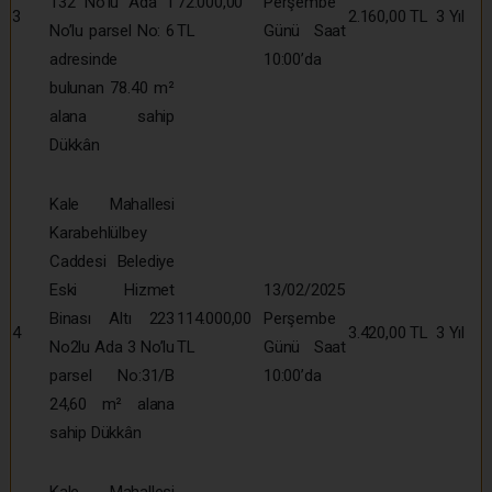
132 No’lu Ada 1
72.000,00
Perşembe
3
2.160,00 TL
3 Yıl
No’lu parsel No: 6
TL
Günü Saat
adresinde
10:00’da
bulunan 78.40 m²
alana sahip
Dükkân
Kale Mahallesi
Karabehlülbey
Caddesi Belediye
Eski Hizmet
13/02/2025
Binası Altı 223
114.000,00
Perşembe
4
3.420,00 TL
3 Yıl
No2lu Ada 3 No’lu
TL
Günü Saat
parsel No:31/B
10:00’da
24,60 m² alana
sahip Dükkân
Kale Mahallesi