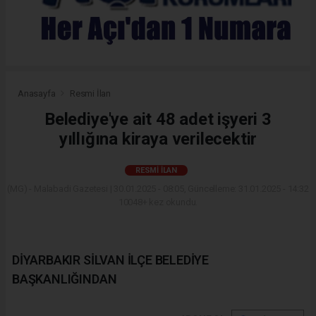
Anasayfa
Resmi İlan
Belediye'ye ait 48 adet işyeri 3
yıllığına kiraya verilecektir
RESMI İLAN
(MG) - Malabadi Gazetesi | 30.01.2025 - 08:05, Güncelleme: 31.01.2025 - 14:32
10048+ kez okundu.
DİYARBAKIR SİLVAN İLÇE BELEDİYE
BAŞKANLIĞINDAN