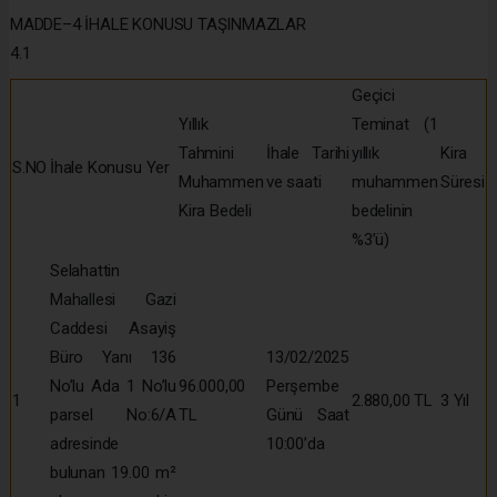
MADDE–4 İHALE KONUSU TAŞINMAZLAR
4.1
Geçici
Yıllık
Teminat (1
Tahmini
İhale Tarihi
yıllık
Kira
S.NO
İhale Konusu Yer
Muhammen
ve saati
muhammen
Süresi
Kira Bedeli
bedelinin
%3’ü)
Selahattin
Mahallesi Gazi
Caddesi Asayiş
Büro Yanı 136
13/02/2025
No’lu Ada 1 No’lu
96.000,00
Perşembe
1
2.880,00 TL
3 Yıl
parsel No:6/A
TL
Günü Saat
adresinde
10:00’da
bulunan 19.00 m²