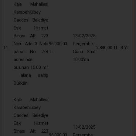
Kale Mahallesi
Karabehlülbey
Caddesi Belediye
Eski Hizmet
Binası Altı 223
13/02/2025
Nolu Ada 3 Nolu
96.000,00
Perşembe
11
2.880,00 TL
3 Yıl
parsel No: 7/B
TL
Günü Saat
adresinde
10:00’da
bulunan 15.00 m²
alana sahip
Dükkân
Kale Mahallesi
Karabehlülbey
Caddesi Belediye
Eski Hizmet
13/02/2025
Binası Altı 223
96.000,00
Perşembe