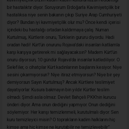
bir hastalıktır diyor. Soruyorum Erdoğan'a Kavimiyetçilik bir
hastalıksa niye senin bakanın çıkıp Suriye Arap Cumhuriyeti
diyor? Bundan iyi kavmiyetçilik olur mu? Önce kendi içerisi
içindeki bu hastalığı ortadan kaldırmaya çalış. Numan
Kurtulmuş, Kürtlerin onuru, Türklerin gururu diyordu. Hadi
oradan hadi! Kürt'ün onurunu Rojava'daki insanları katliamla
karşı karşıya getirerek mi sağlayacaksın? Madem Kürt'ün
onuru diyorsun, 10 gündür Rojava'da insanlar katlediliyor. O
Selefiler, o cihatçılar Kürt kadınlarının başlarını kesiyor. Niye
sesini çıkarmıyorsun? Niye itiraz etmiyorsun? Niye bir şey
demiyorsun Sayın Kurtulmuş? Ancak Kürtlere teslimiyet
dayatıyorlar. Kusura bakmayın bin yıldır Kürtler teslim
olmadı. Şimdi asla olmaz. Devlet Bahçeli PKK'nin kurucu
önderi diyor. Ama onun dediğini yapmıyor. Onun dediğini
söylemiyor. Her karışı temizlenmeli, kurutulmalı diyor. Sen
kuru temizleyici misin? O toprakların kadim halklarını hiç
kimse ama hiç kimse ne kurutabilir ne temizleyebilir”