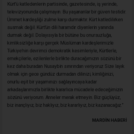
Kürt'ü katledenlerin partisinde, gazetesinde, iş yerinde,
televizyonunda çalışmayın. Bu yaşananlar bir güven testidir.
Ümmet kardeşliği zulme karşı durmaktır. Kürt katledilirken
susmak değil. Kürt'ün dili haramdır diyenlerin yanında
durmak değil. Dolayısıyla bir bütüne bu onursuzluğa,
kimliksizliğe karşı gerçek Müslüman kardeşlerimizle
Türkiye'nin devrimci demokratik kesimleriyle, Kürtlerle,
emekçilerle, ezilenlerle birlikte duracağımızın sözünü bir
kez daha buradan Nusaybin sınırından veriyoruz Size layık
olmak için gece gündüz durmadan dilinizi, kimliğinizi,
onurlu eşit bir yaşamınızı sağlayıncaya kadar
arkadaşlarımızla birlikte kararlıca mücadele edeceğimizin
sözünü veriyorum. Anneler merak etmeyin. Biz güçlüyüz,
biz inançlıyız, biz haklıyız, biz kararlıyız, biz kazanacağız.”
MARDIN HABERİ