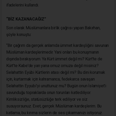
ifadelerini kullandı.
“BİZ KAZANACAĞIZ”
Son olarak Müslümanlara birlik çağrısı yapan Bakırhan,
şöyle konuştu:
“Bir çağrım da gerçek anlamda ümmet kardeşliğini savunan
Müslüman kardeşlerimedir. Yani onları bu konuşmanın
dışında bırakıyorum. Ya Kürt ümmet değil mi? Kürt'te de
Kürt'te Kabe'de yan yana omuz omuza değil misiniz?
Selahattin Eyübi Kürtlerin atası değil mi? Bu dini korumak
için, kurtarmak için kahramanca, fedekarca savaşan
Selahattin Eyyubi'yi unuttunuz mu? Bugün onun İslamiyet’i
savunduğu topraklarda onun torunları katlediliyor.
Kimliksizliğe, statüsüzlüğe terk ediliyor ve siz
susuyorsunuz. Evet, gerçek Müslüman kardeşlerim. Bu
katlama, bu kırıma sizlerin de ses çıkarmanızı istiyoruz.