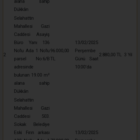
alana sahip
Dükkân
Selahattin
Mahallesi Gazi
Caddesi Asayiş
Büro Yanı 136
13/02/2025
No’lu Ada 1 No’lu
96.000,00
Perşembe
2
2.880,00 TL
3 Yıl
parsel No:6/B
TL
Günü Saat
adresinde
10:00’da
bulunan 19.00 m²
alana sahip
Dükkân
Selahattin
Mahallesi Gazi
Caddesi 503.
Sokak Belediye
Eski Fırın arkası
13/02/2025