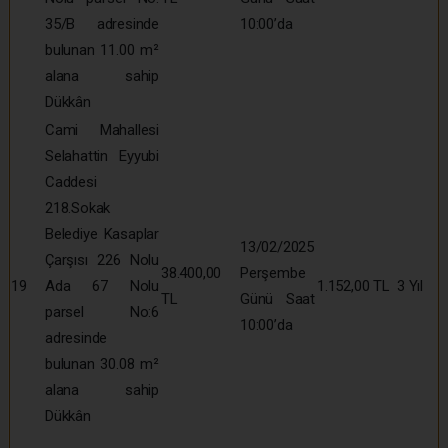
35/B adresinde
10:00’da
bulunan 11.00 m²
alana sahip
Dükkân
Cami Mahallesi
Selahattin Eyyubi
Caddesi
218.Sokak
Belediye Kasaplar
13/02/2025
Çarşısı 226 Nolu
38.400,00
Perşembe
19
Ada 67 Nolu
1.152,00 TL
3 Yıl
TL
Günü Saat
parsel No:6
10:00’da
adresinde
bulunan 30.08 m²
alana sahip
Dükkân