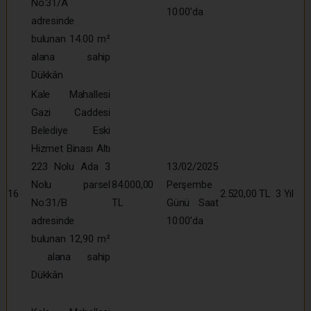
No:31/A
10:00’da
adresinde
bulunan 14.00 m²
alana sahip
Dükkân
Kale Mahallesi
Gazi Caddesi
Belediye Eski
Hizmet Binası Altı
223 Nolu Ada 3
13/02/2025
Nolu parsel
84.000,00
Perşembe
16
2.520,00 TL
3 Yıl
No:31/B
TL
Günü Saat
adresinde
10:00’da
bulunan 12,90 m²
alana sahip
Dükkân