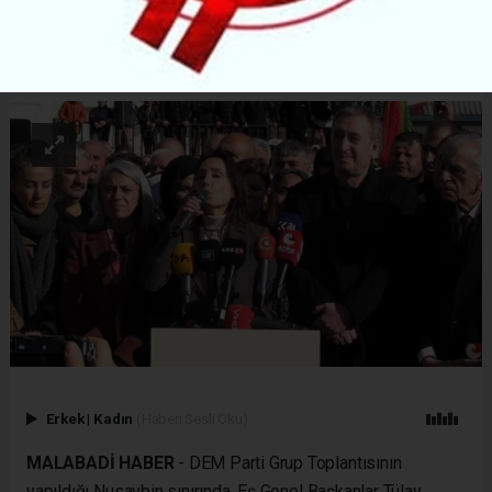
ABONE OL
Erkek
|
Kadın
(Haberi Sesli Oku)
MALABADİ HABER
- DEM Parti Grup Toplantısının
yapıldığı Nusaybin sınırında, Eş Genel Başkanlar Tülay