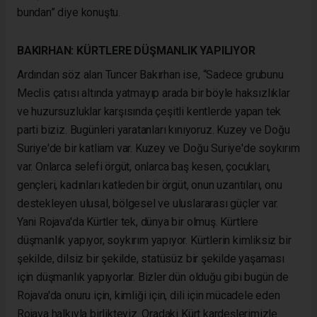
bundan” diye konuştu.
BAKIRHAN: KÜRTLERE DÜŞMANLIK YAPILIYOR
Ardından söz alan Tuncer Bakırhan ise, “Sadece grubunu
Meclis çatısı altında yatmayıp arada bir böyle haksızlıklar
ve huzursuzluklar karşısında çeşitli kentlerde yapan tek
parti biziz. Bugünleri yaratanları kınıyoruz. Kuzey ve Doğu
Suriye'de bir katliam var. Kuzey ve Doğu Suriye'de soykırım
var. Onlarca selefi örgüt, onlarca baş kesen, çocukları,
gençleri, kadınları katleden bir örgüt, onun uzantıları, onu
destekleyen ulusal, bölgesel ve uluslararası güçler var.
Yani Rojava'da Kürtler tek, dünya bir olmuş. Kürtlere
düşmanlık yapıyor, soykırım yapıyor. Kürtlerin kimliksiz bir
şekilde, dilsiz bir şekilde, statüsüz bir şekilde yaşaması
için düşmanlık yapıyorlar. Bizler dün olduğu gibi bugün de
Rojava'da onuru için, kimliği için, dili için mücadele eden
Rojava halkıyla birlikteyiz. Oradaki Kürt kardeşlerimizle