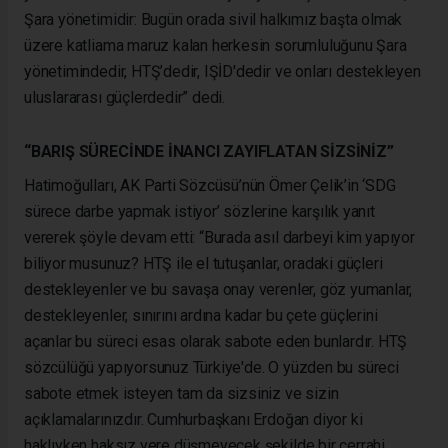
Şara yönetimidir: Bugün orada sivil halkımız başta olmak
üzere katliama maruz kalan herkesin sorumluluğunu Şara
yönetimindedir, HTŞ’dedir, IŞİD'dedir ve onları destekleyen
uluslararası güçlerdedir” dedi.
“BARIŞ SÜRECİNDE İNANCI ZAYIFLATAN SİZSİNİZ”
Hatimoğulları, AK Parti Sözcüsü’nün Ömer Çelik’in ‘SDG
sürece darbe yapmak istiyor’ sözlerine karşılık yanıt
vererek şöyle devam etti: “Burada asıl darbeyi kim yapıyor
biliyor musunuz? HTŞ ile el tutuşanlar, oradaki güçleri
destekleyenler ve bu savaşa onay verenler, göz yumanlar,
destekleyenler, sınırını ardına kadar bu çete güçlerini
açanlar bu süreci esas olarak sabote eden bunlardır. HTŞ
sözcülüğü yapıyorsunuz Türkiye'de. O yüzden bu süreci
sabote etmek isteyen tam da sizsiniz ve sizin
açıklamalarınızdır. Cumhurbaşkanı Erdoğan diyor ki
haklıyken haksız yere düşmeyecek şekilde bir cerrahi