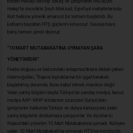
birden masayı devirip savaş ve çatışmanın önü açıldı.
Halep’te öncelikle Şeyh Meksud, Eşrefiyê mahallelerinde
Kürt halkına yönelik amansız bir katliam başlatıldı. Bu
katliamı başlatan HTŞ güçlerini kınıyoruz. Savaşa hayır,
barış hemen şimdi diyoruz.
“10 MART MUTABAKATINA UYMAYAN ŞARA
YÖNETİMİDİR”
Fıratın doğusu ve batısındaki anlaşmazlıklara dikkat çeken
Hatimoğulları, “Rojava topraklarına bir işgal harekatı
başlatılmış durumda. Bunu kabul etmek mümkün değil.
Yalan yanlış bilgileri başta Türkiye’de yandaş medya, havuz
medya AKP-MHP iktidarının sözcüleri Suriye’deki
gelişmeler hakkında Türkiye ve dünya kamuoyunu yalan
yanlış bilgilerle doldurmaya çalışıyorlar. Ve diyorlar ki
Rojava’daki yönetim 10 Mart Mutabakatına uymadı. Külliyen
yalan. 10 Mart Mutabakatı’na uymayan HTŞ’nin kendisidir,