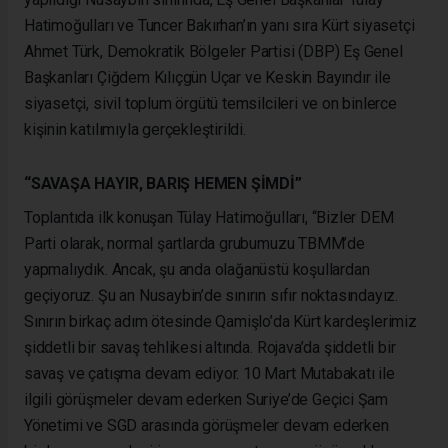
Hatimoğulları ve Tuncer Bakırhan’ın yanı sıra Kürt siyasetçi
Ahmet Türk, Demokratik Bölgeler Partisi (DBP) Eş Genel
Başkanları Çiğdem Kılıçgün Uçar ve Keskin Bayındır ile
siyasetçi, sivil toplum örgütü temsilcileri ve on binlerce
kişinin katılımıyla gerçekleştirildi.
“SAVAŞA HAYIR, BARIŞ HEMEN ŞİMDİ”
Toplantıda ilk konuşan Tülay Hatimoğulları, “Bizler DEM
Parti olarak, normal şartlarda grubumuzu TBMM’de
yapmalıydık. Ancak, şu anda olağanüstü koşullardan
geçiyoruz. Şu an Nusaybin’de sınırın sıfır noktasındayız.
Sınırın birkaç adım ötesinde Qamişlo’da Kürt kardeşlerimiz
şiddetli bir savaş tehlikesi altında. Rojava’da şiddetli bir
savaş ve çatışma devam ediyor. 10 Mart Mutabakatı ile
ilgili görüşmeler devam ederken Suriye’de Geçici Şam
Yönetimi ve SGD arasında görüşmeler devam ederken