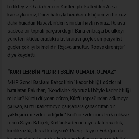
birlikteyiz. Orada her gün Kürtler gibi katledilen Alevi
kardeşlerimiz, Dürzi halkıyla beraber olduğumuzu bir kez
daha buradan Nusaybin'den sınırdan haykırıyoruz. Rojava
sadece bir toprak parçası değil. Bunu en başta bu ülkeyi
yöneten iktidar, oradaki uluslararası güçler, emperyalist
güçler çok iyi bilmelidir. Rojava umuttur. Rojava direniştir”
diye kaydetti.
“KÜRTLER BİN YILDIR TESLİM OLMADI, OLMAZ”
MHP Genel Başkanı Bahçeli’nin ‘ kader birliği’ sözlerini
hatırlatan Bakırhan, “Kendisine diyoruz ki böyle kader birliği
mi olur? Kürt'ü düşman gören, Kürt'ü toprağından sökmeye
çalışan, Kürt'ü katletmeye çalışanlara çanak tutan bir
yaklaşım mı kader birliğidir? Kürt'ün kaderi neden kimliksiz
olsun Sayın Bahçeli, Kürt'ün kaderine niye statüssüzlük,
kimliksizlik, dilsizlik düşsün? Recep Tayyip Erdoğan da
kavimiyetçilik bizim kadim kadim kültürümüzün reddettiği