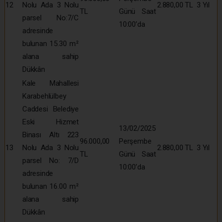
12
Nolu Ada 3 Nolu
2.880,00 TL
3 Yıl
TL
Günü Saat
parsel No:7/C
10:00’da
adresinde
bulunan 15.30 m²
alana sahip
Dükkân
Kale Mahallesi
Karabehlülbey
Caddesi Belediye
Eski Hizmet
13/02/2025
Binası Altı 223
96.000,00
Perşembe
13
Nolu Ada 3 Nolu
2.880,00 TL
3 Yıl
TL
Günü Saat
parsel No: 7/D
10:00’da
adresinde
bulunan 16.00 m²
alana sahip
Dükkân