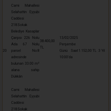
Cami Mahallesi
Selahattin Eyyubi
Caddesi
218.Sokak
Belediye Kasaplar
Çarşısı 226 Nolu
13/02/2025
38.400,00
Ada 67 Nolu
Perşembe
TL
20
parsel No:8
Günü Saat
1.152,00 TL
3 Yıl
adresinde
10:00’da
bulunan 33.00 m²
alana sahip
Dükkân
Cami Mahallesi
Selahattin Eyyubi
Caddesi
218.Sokak