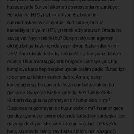
hassasiyetle Suriye hükümeti operasyonlarını yürütüyor.
Buradan da HTŞ'yi tebrik ediyor. Biz buradan
cumhurbaşkanına soruyoruz. ‘Kürt kardeşlerimiz
katlediliyor.’ diye mi HTŞ'yi tebrik ediyorsunuz. Ortada bir
savaş var. Neyin tebriki bu? Barışın istikrarın egemen
olduğu bölge huzur içinde yaşar diyor. Bizler yıllar yılıdır
DEM Parti olarak dedik ki, Türkiye'de iç barışımızı tahkim
edelim. Uluslararası güçlerin bölgede kurmaya çalıştığı
komploya karşı hep beraber uyanık olalım dedik. Bunun için
iç barışımızı tahkim edelim dedik. Ama iç barışı
konuştuğumuz bu günlerde huzurdan bahsettikleri bu
günlerde, Suriye'de Kürtler katledilirken Türkiye'deki
Kürtlerin duygusunu görmeyen bir huzur olabilir mi?
Düşüncesini görmeyen bir huzur olabilir mi? İnsanlar gece
gündüz uyumuyor sınırın ötesinde katledilen kardeşleri için
gözyaşı döküyor. İşte süreci bozan sizsiniz. Türkiye'de
barış sürecinde inancı zayıflatan sizlersiniz. Vazgeçin