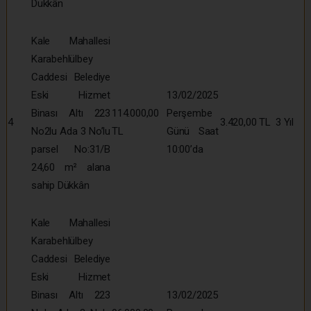
Dükkân
Kale Mahallesi
Karabehlülbey
Caddesi Belediye
Eski Hizmet
13/02/2025
Binası Altı 223
114.000,00
Perşembe
4
3.420,00 TL
3 Yıl
No2lu Ada 3 No’lu
TL
Günü Saat
parsel No:31/B
10:00’da
24,60 m² alana
sahip Dükkân
Kale Mahallesi
Karabehlülbey
Caddesi Belediye
Eski Hizmet
Binası Altı 223
13/02/2025