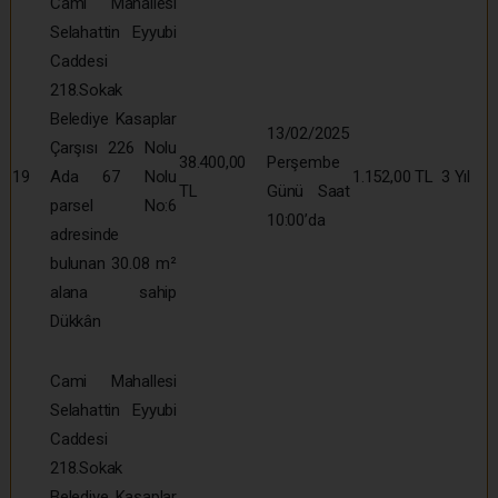
Cami Mahallesi
Selahattin Eyyubi
Caddesi
218.Sokak
Belediye Kasaplar
13/02/2025
Çarşısı 226 Nolu
38.400,00
Perşembe
19
Ada 67 Nolu
1.152,00 TL
3 Yıl
TL
Günü Saat
parsel No:6
10:00’da
adresinde
bulunan 30.08 m²
alana sahip
Dükkân
Cami Mahallesi
Selahattin Eyyubi
Caddesi
218.Sokak
Belediye Kasaplar