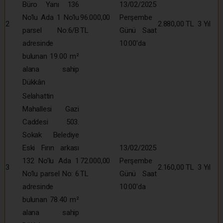
Büro Yanı 136
13/02/2025
No’lu Ada 1 No’lu
96.000,00
Perşembe
2
2.880,00 TL
3 Yıl
parsel No:6/B
TL
Günü Saat
adresinde
10:00’da
bulunan 19.00 m²
alana sahip
Dükkân
Selahattin
Mahallesi Gazi
Caddesi 503.
Sokak Belediye
Eski Fırın arkası
13/02/2025
132 No’lu Ada 1
72.000,00
Perşembe
3
2.160,00 TL
3 Yıl
No’lu parsel No: 6
TL
Günü Saat
adresinde
10:00’da
bulunan 78.40 m²
alana sahip