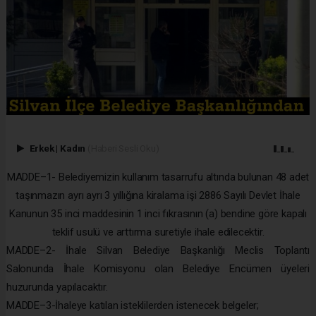
Erkek
|
Kadın
(Haberi Sesli Oku)
MADDE–1- Belediyemizin kullanım tasarrufu altında bulunan 48 adet
taşınmazın ayrı ayrı 3 yıllığına kiralama işi 2886 Sayılı Devlet İhale
Kanunun 35 inci maddesinin 1 inci fıkrasının (a) bendine göre kapalı
teklif usulü ve arttırma suretiyle ihale edilecektir.
MADDE–2- İhale Silvan Belediye Başkanlığı Meclis Toplantı
Salonunda İhale Komisyonu olan Belediye Encümen üyeleri
huzurunda yapılacaktır.
MADDE–3-İhaleye katılan isteklilerden istenecek belgeler;