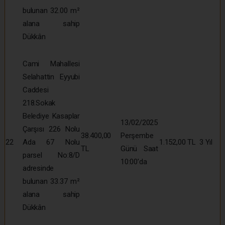
bulunan 32.00 m²
alana sahip
Dükkân
Cami Mahallesi
Selahattin Eyyubi
Caddesi
218.Sokak
Belediye Kasaplar
13/02/2025
Çarşısı 226 Nolu
38.400,00
Perşembe
22
Ada 67 Nolu
1.152,00 TL
3 Yıl
TL
Günü Saat
parsel No:8/D
10:00’da
adresinde
bulunan 33.37 m²
alana sahip
Dükkân