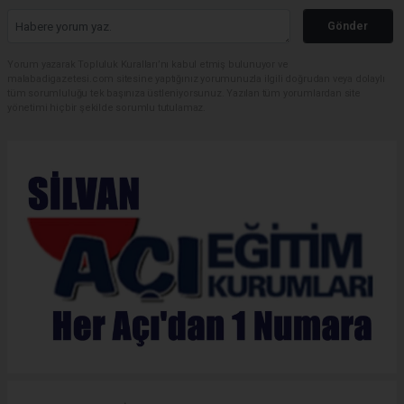
Gönder
Yorum yazarak Topluluk Kuralları’nı kabul etmiş bulunuyor ve
malabadigazetesi.com sitesine yaptığınız yorumunuzla ilgili doğrudan veya dolaylı
tüm sorumluluğu tek başınıza üstleniyorsunuz. Yazılan tüm yorumlardan site
yönetimi hiçbir şekilde sorumlu tutulamaz.