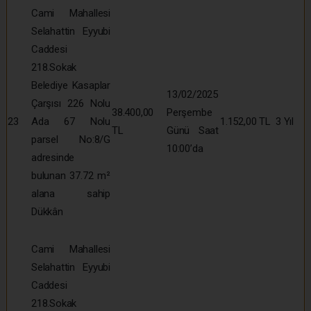
Cami Mahallesi
Selahattin Eyyubi
Caddesi
218.Sokak
Belediye Kasaplar
13/02/2025
Çarşısı 226 Nolu
38.400,00
Perşembe
23
Ada 67 Nolu
1.152,00 TL
3 Yıl
TL
Günü Saat
parsel No:8/G
10:00’da
adresinde
bulunan 37.72 m²
alana sahip
Dükkân
Cami Mahallesi
Selahattin Eyyubi
Caddesi
218.Sokak