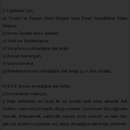
3.1-Şirketler İçin;
a) Ticaret ve Sanayi Odası Belgesi veya Esnaf Sanatkârlar Odası
Belgesi,
b) Noter Tasdikli İmza Sirküleri,
c) Vekil ise Vekâletname,
d) Vergi borcu olmadığına dair belge
e) Kanuni İkametgâh,
f) Geçici teminat,
g) Belediyeye borcu olmadığına dair belge (ç.t.v. kira, emlak),
h) S.G.K. Borcu olmadığına dair belge,
ı) Dosya alındı makbuzu,
i) İhale tarihinden en fazla bir ay önceki tarih esas alınarak Adli
Sicilden veya nüfusa kayıtlı olduğu yerdeki Cumhuriyet Savcılığından
hırsızlık, dolandırıcılık, sahtecilik, rüşvet, terör, zimmet ve hileli iflas
gibi yüz kızartıcı suçlardan suç kaydı olmadığına dair belge getirmek