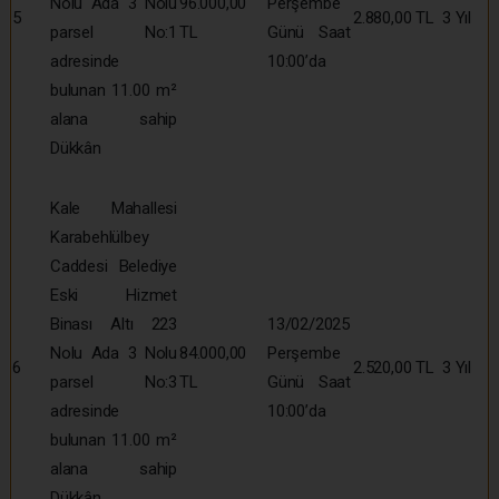
Nolu Ada 3 Nolu
96.000,00
Perşembe
5
2.880,00 TL
3 Yıl
parsel No:1
TL
Günü Saat
adresinde
10:00’da
bulunan 11.00 m²
alana sahip
Dükkân
Kale Mahallesi
Karabehlülbey
Caddesi Belediye
Eski Hizmet
Binası Altı 223
13/02/2025
Nolu Ada 3 Nolu
84.000,00
Perşembe
6
2.520,00 TL
3 Yıl
parsel No:3
TL
Günü Saat
adresinde
10:00’da
bulunan 11.00 m²
alana sahip
Dükkân