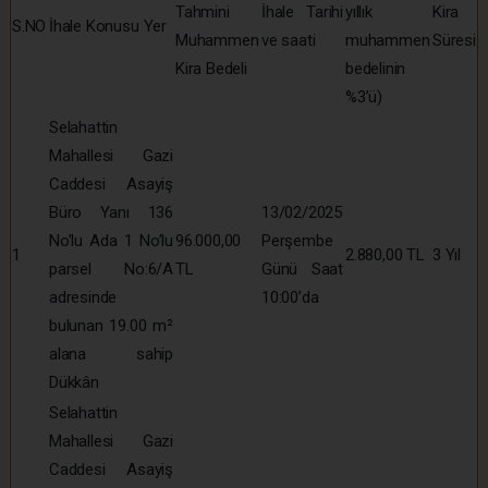
Tahmini
İhale Tarihi
yıllık
Kira
S.NO
İhale Konusu Yer
Muhammen
ve saati
muhammen
Süresi
Kira Bedeli
bedelinin
%3’ü)
Selahattin
Mahallesi Gazi
Caddesi Asayiş
Büro Yanı 136
13/02/2025
No’lu Ada 1 No’lu
96.000,00
Perşembe
1
2.880,00 TL
3 Yıl
parsel No:6/A
TL
Günü Saat
adresinde
10:00’da
bulunan 19.00 m²
alana sahip
Dükkân
Selahattin
Mahallesi Gazi
Caddesi Asayiş