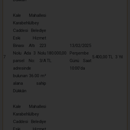
Kale Mahallesi
Karabehlülbey
Caddesi Belediye
Eski Hizmet
Binası Altı 223
13/02/2025
Nolu Ada 3 Nolu
180.000,00
Perşembe
7
5.400,00 TL
3 Yıl
parsel No: 3/A
TL
Günü Saat
adresinde
10:00’da
bulunan 36.00 m²
alana sahip
Dükkân
Kale Mahallesi
Karabehlülbey
Caddesi Belediye
Eski Hizmet