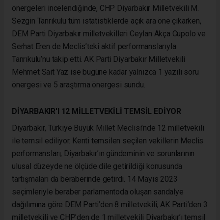
önergeleri incelendiğinde, CHP Diyarbakır Milletvekili M.
Sezgin Tanrıkulu tüm istatistiklerde açık ara öne çıkarken,
DEM Parti Diyarbakır milletvekilleri Ceylan Akça Cupolo ve
Serhat Eren de Meclis’teki aktif performanslarıyla
Tanrıkulu’nu takip etti. AK Parti Diyarbakır Milletvekili
Mehmet Sait Yaz ise bugüne kadar yalnızca 1 yazılı soru
önergesi ve 5 araştırma önergesi sundu.
DİYARBAKIR'I 12 MİLLETVEKİLİ TEMSİL EDİYOR
Diyarbakır, Türkiye Büyük Millet Meclisi’nde 12 milletvekili
ile temsil ediliyor. Kenti temsilen seçilen vekillerin Meclis
performansları, Diyarbakır’ın gündeminin ve sorunlarının
ulusal düzeyde ne ölçüde dile getirildiği konusunda
tartışmaları da beraberinde getirdi. 14 Mayıs 2023
seçimleriyle beraber parlamentoda oluşan sandalye
dağılımına göre DEM Parti’den 8 milletvekili, AK Parti’den 3
milletvekili ve CHP’den de 1 milletvekili Diyarbakır’ı temsil