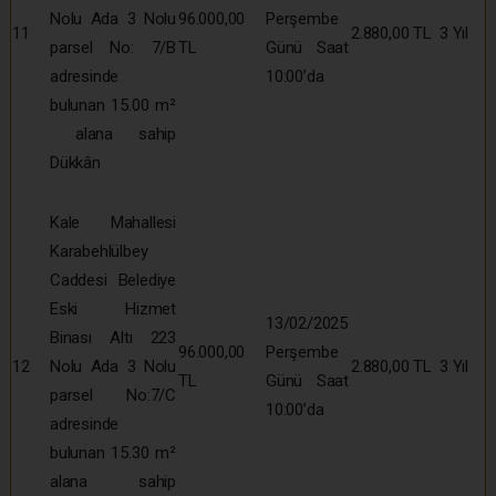
Nolu Ada 3 Nolu
96.000,00
Perşembe
11
2.880,00 TL
3 Yıl
parsel No: 7/B
TL
Günü Saat
adresinde
10:00’da
bulunan 15.00 m²
alana sahip
Dükkân
Kale Mahallesi
Karabehlülbey
Caddesi Belediye
Eski Hizmet
13/02/2025
Binası Altı 223
96.000,00
Perşembe
12
Nolu Ada 3 Nolu
2.880,00 TL
3 Yıl
TL
Günü Saat
parsel No:7/C
10:00’da
adresinde
bulunan 15.30 m²
alana sahip