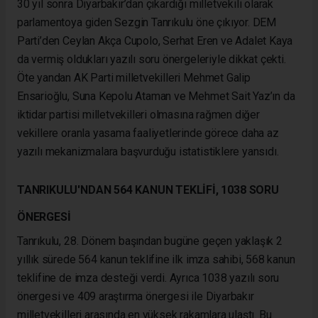
30 yıl sonra Diyarbakır’dan çıkardığı milletvekili olarak
parlamentoya giden Sezgin Tanrıkulu öne çıkıyor. DEM
Parti’den Ceylan Akça Cupolo, Serhat Eren ve Adalet Kaya
da vermiş oldukları yazılı soru önergeleriyle dikkat çekti.
Öte yandan AK Parti milletvekilleri Mehmet Galip
Ensarioğlu, Suna Kepolu Ataman ve Mehmet Sait Yaz’ın da
iktidar partisi milletvekilleri olmasına rağmen diğer
vekillere oranla yasama faaliyetlerinde görece daha az
yazılı mekanizmalara başvurduğu istatistiklere yansıdı.
TANRIKULU'NDAN 564 KANUN TEKLİFİ, 1038 SORU
ÖNERGESİ
Tanrıkulu, 28. Dönem başından bugüne geçen yaklaşık 2
yıllık sürede 564 kanun teklifine ilk imza sahibi, 568 kanun
teklifine de imza desteği verdi. Ayrıca 1038 yazılı soru
önergesi ve 409 araştırma önergesi ile Diyarbakır
milletvekilleri arasında en yüksek rakamlara ulaştı. Bu