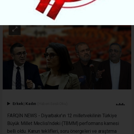
ABONE OL
Erkek
|
Kadın
(Haberi Sesli Oku)
FARQİN NEWS - Diyarbakır’ın 12 milletvekilinin Türkiye
Büyük Millet Meclisi’ndeki (TBMM) performans karnesi
belli oldu. Kanun teklifleri, soru önergeleri ve araştırma