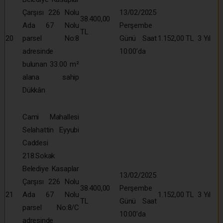
Çarşısı 226 Nolu
13/02/2025
38.400,00
Ada 67 Nolu
Perşembe
TL
20
parsel No:8
Günü Saat
1.152,00 TL
3 Yıl
adresinde
10:00’da
bulunan 33.00 m²
alana sahip
Dükkân
Cami Mahallesi
Selahattin Eyyubi
Caddesi
218.Sokak
Belediye Kasaplar
13/02/2025
Çarşısı 226 Nolu
38.400,00
Perşembe
21
Ada 67 Nolu
1.152,00 TL
3 Yıl
TL
Günü Saat
parsel No:8/C
10:00’da
adresinde