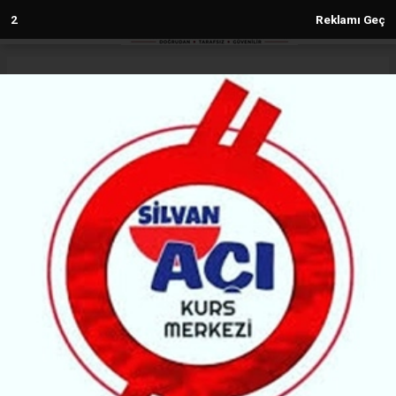
1
Reklamı Geç
Anasayfa
Diyarbakır
Diyarbakır milletvekillerinin Meclis
karnesi belli oldu: Kim daha aktif
DIYARBAKIR
(GEG) - Güneydoğuekspres Gazetesi | 21.08.2025 - 14:51, Güncelleme:
21.08.2025 - 14:51
5678+ kez okundu.
Diyarbakır'ı Ankara'da temsil eden 12 milletvekilinin
Meclis karnesi belli oldu. İstatistiklere göre, CHP'li
Sezgin Tanrıkulu ilk sırada yer aldı.