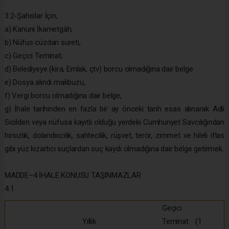
3.2-Şahıslar İçin;
a) Kanuni İkametgâh,
b) Nüfus cüzdan sureti,
c) Geçici Teminat,
d) Belediyeye (kira, Emlak, çtv) borcu olmadığına dair belge
e) Dosya alındı makbuzu,
f) Vergi borcu olmadığına dair belge,
g) İhale tarihinden en fazla bir ay önceki tarih esas alınarak Adli
Sicilden veya nüfusa kayıtlı olduğu yerdeki Cumhuriyet Savcılığından
hırsızlık, dolandırıcılık, sahtecilik, rüşvet, terör, zimmet ve hileli iflas
gibi yüz kızartıcı suçlardan suç kaydı olmadığına dair belge getirmek.
MADDE–4 İHALE KONUSU TAŞINMAZLAR
4.1
Geçici
Yıllık
Teminat (1