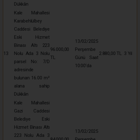
Dükkân
Kale Mahallesi
Karabehlülbey
Caddesi Belediye
Eski Hizmet
13/02/2025
Binası Altı 223
96.000,00
Perşembe
13
Nolu Ada 3 Nolu
2.880,00 TL
3 Yıl
TL
Günü Saat
parsel No: 7/D
10:00’da
adresinde
bulunan 16.00 m²
alana sahip
Dükkân
Kale Mahallesi
Gazi Caddesi
Belediye Eski
Hizmet Binası Altı
13/02/2025
223 Nolu Ada 3
84.000,00
Perşembe