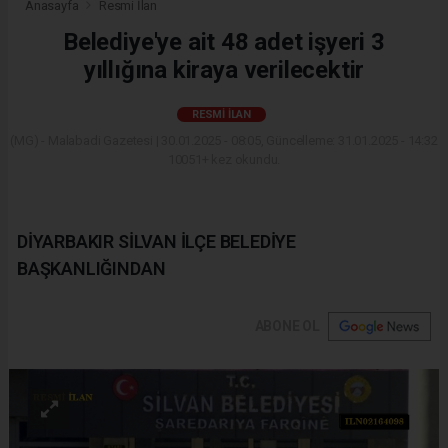
Anasayfa
Resmi İlan
Belediye'ye ait 48 adet işyeri 3
yıllığına kiraya verilecektir
RESMI İLAN
(MG) - Malabadi Gazetesi | 30.01.2025 - 08:05, Güncelleme: 31.01.2025 - 14:32
10051+ kez okundu.
DİYARBAKIR SİLVAN İLÇE BELEDİYE
BAŞKANLIĞINDAN
ABONE OL