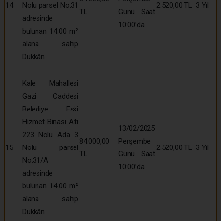
14
Nolu parsel No:31
2.520,00 TL
3 Yıl
TL
Günü Saat
adresinde
10:00’da
bulunan 14.00 m²
alana sahip
Dükkân
Kale Mahallesi
Gazi Caddesi
Belediye Eski
Hizmet Binası Altı
13/02/2025
223 Nolu Ada 3
84.000,00
Perşembe
15
Nolu parsel
2.520,00 TL
3 Yıl
TL
Günü Saat
No:31/A
10:00’da
adresinde
bulunan 14.00 m²
alana sahip
Dükkân