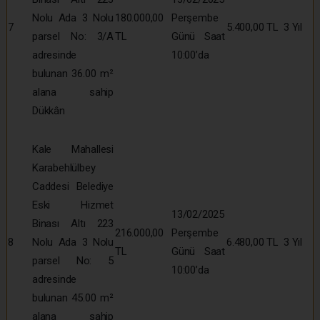
Nolu Ada 3 Nolu
180.000,00
Perşembe
7
5.400,00 TL
3 Yıl
parsel No: 3/A
TL
Günü Saat
adresinde
10:00’da
bulunan 36.00 m²
alana sahip
Dükkân
Kale Mahallesi
Karabehlülbey
Caddesi Belediye
Eski Hizmet
13/02/2025
Binası Altı 223
216.000,00
Perşembe
8
Nolu Ada 3 Nolu
6.480,00 TL
3 Yıl
TL
Günü Saat
parsel No: 5
10:00’da
adresinde
bulunan 45.00 m²
alana sahip