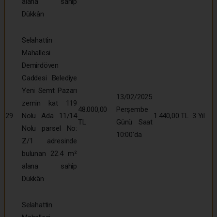
alana sahip
Dükkân
Selahattin
Mahallesi
Demirdöven
Caddesi Belediye
Yeni Semt Pazarı
13/02/2025
zemin kat 119
48.000,00
Perşembe
29
Nolu Ada 11/14
1.440,00 TL
3 Yıl
TL
Günü Saat
Nolu parsel No:
10:00’da
Z/1 adresinde
bulunan 22.4 m²
alana sahip
Dükkân
Selahattin