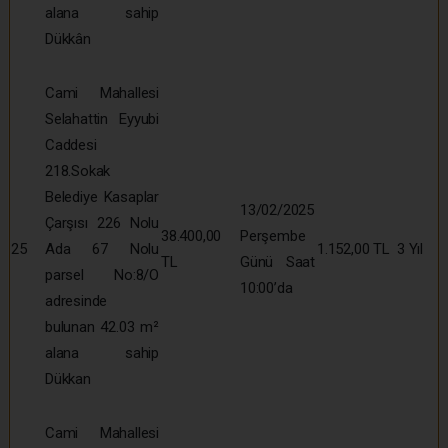
alana sahip
Dükkân
Cami Mahallesi
Selahattin Eyyubi
Caddesi
218.Sokak
Belediye Kasaplar
13/02/2025
Çarşısı 226 Nolu
38.400,00
Perşembe
25
Ada 67 Nolu
1.152,00 TL
3 Yıl
TL
Günü Saat
parsel No:8/O
10:00’da
adresinde
bulunan 42.03 m²
alana sahip
Dükkan
Cami Mahallesi