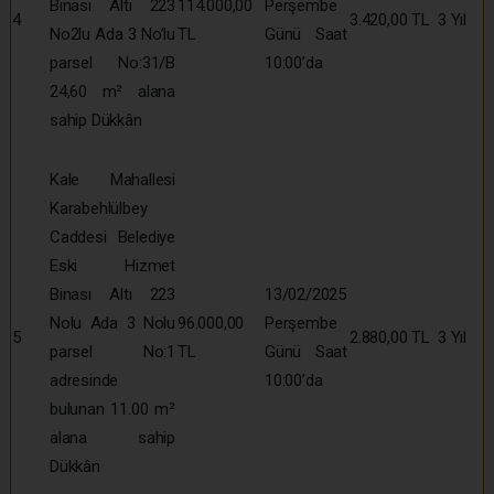
Binası Altı 223
114.000,00
Perşembe
4
3.420,00 TL
3 Yıl
No2lu Ada 3 No’lu
TL
Günü Saat
parsel No:31/B
10:00’da
24,60 m² alana
sahip Dükkân
Kale Mahallesi
Karabehlülbey
Caddesi Belediye
Eski Hizmet
Binası Altı 223
13/02/2025
Nolu Ada 3 Nolu
96.000,00
Perşembe
5
2.880,00 TL
3 Yıl
parsel No:1
TL
Günü Saat
adresinde
10:00’da
bulunan 11.00 m²
alana sahip
Dükkân