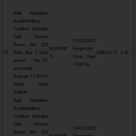
Kale Mahallesi
Karabehlülbey
Caddesi Belediye
Eski Hizmet
13/02/2025
Binası Altı 223
96.000,00
Perşembe
12
Nolu Ada 3 Nolu
2.880,00 TL
3 Yıl
TL
Günü Saat
parsel No:7/C
10:00’da
adresinde
bulunan 15.30 m²
alana sahip
Dükkân
Kale Mahallesi
Karabehlülbey
Caddesi Belediye
Eski Hizmet
13/02/2025
Binası Altı 223
96.000,00
Perşembe