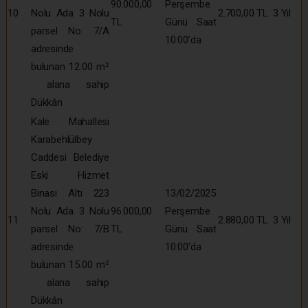
90.000,00
Perşembe
10
Nolu Ada 3 Nolu
2.700,00 TL
3 Yıl
TL
Günü Saat
parsel No: 7/A
10:00’da
adresinde
bulunan 12.00 m²
alana sahip
Dükkân
Kale Mahallesi
Karabehlülbey
Caddesi Belediye
Eski Hizmet
Binası Altı 223
13/02/2025
Nolu Ada 3 Nolu
96.000,00
Perşembe
11
2.880,00 TL
3 Yıl
parsel No: 7/B
TL
Günü Saat
adresinde
10:00’da
bulunan 15.00 m²
alana sahip
Dükkân