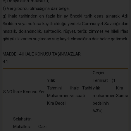
e) Dosya alındı makbuzu,
f) Vergi borcu olmadığına dair belge,
g) İhale tarihinden en fazla bir ay önceki tarih esas alınarak Adli
Sicilden veya nüfusa kayıtlı olduğu yerdeki Cumhuriyet Savcılığından
hırsızlık, dolandırıcılık, sahtecilik, rüşvet, terör, zimmet ve hileli iflas
gibi yüz kızartıcı suçlardan suç kaydı olmadığına dair belge getirmek.
MADDE–4 İHALE KONUSU TAŞINMAZLAR
4.1
Geçici
Yıllık
Teminat (1
Tahmini
İhale Tarihi
yıllık
Kira
S.NO
İhale Konusu Yer
Muhammen
ve saati
muhammen
Süresi
Kira Bedeli
bedelinin
%3’ü)
Selahattin
Mahallesi Gazi