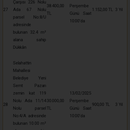
Çarşısı 226 Nolu
38.400,00
Perşembe
27
Ada 67 Nolu
1.152,00 TL
3 Yıl
TL
Günü Saat
parsel No:8/U
10:00’da
adresinde
bulunan 32.4 m²
alana sahip
Dükkân
Selahattin
Mahallesi
Belediye Yeni
Semt Pazarı
zemin kat 119
13/02/2025
Nolu Ada 11/14
30.000,00
Perşembe
28
900,00 TL
3 Yıl
Nolu parsel
TL
Günü Saat
No:4/A adresinde
10:00’da
bulunan 10.00 m²