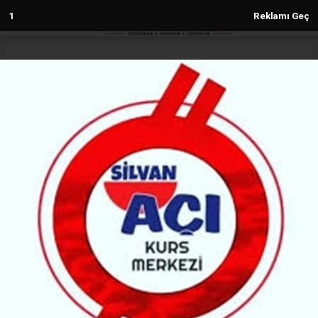
Anasayfa
Diyarbakır
Diyarbakır Valisi Zorluoğlu’ndan
Kurban Bayramı mesajı
DIYARBAKIR
(H M) - Haber Merkezi | 26.05.2026 - 19:22, Güncelleme: 26.05.2026 - 19:22
98607+ kez okundu.
Diyarbakır Valisi Murat Zorluoğlu, Kurban Bayramı
dolayısıyla yayımladığı mesajında birlik, beraberlik
ve dayanışma vurgusu yaparak vatandaşları trafik
kurallarına uymaya davet etti.