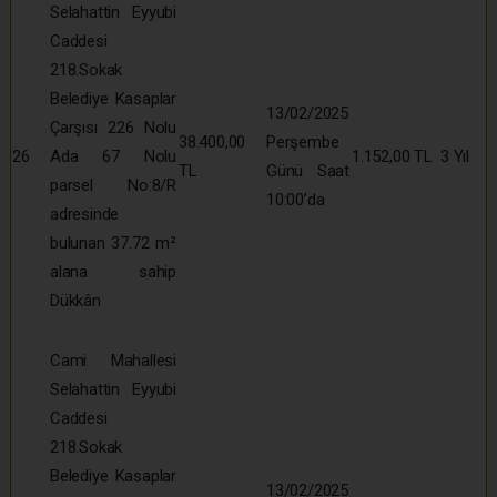
Selahattin Eyyubi
Caddesi
218.Sokak
Belediye Kasaplar
13/02/2025
Çarşısı 226 Nolu
38.400,00
Perşembe
26
Ada 67 Nolu
1.152,00 TL
3 Yıl
TL
Günü Saat
parsel No:8/R
10:00’da
adresinde
bulunan 37.72 m²
alana sahip
Dükkân
Cami Mahallesi
Selahattin Eyyubi
Caddesi
218.Sokak
Belediye Kasaplar
13/02/2025