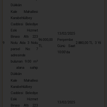
Dükkân
Kale Mahallesi
Karabehlülbey
Caddesi Belediye
Eski Hizmet
13/02/2025
Binası Altı 223
96.000,00
Perşembe
9
Nolu Ada 3 Nolu
2.880,00 TL
3 Yıl
TL
Günü Saat
parsel No: 7
10:00’da
adresinde
bulunan 9.00 m²
alana sahip
Dükkân
Kale Mahallesi
Karabehlülbey
Caddesi Belediye
Eski Hizmet
13/02/2025
Binası Altı 223