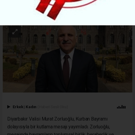
ABONE OL
Erkek
|
Kadın
(Haberi Sesli Oku)
Diyarbakır Valisi Murat Zorluoğlu, Kurban Bayramı
dolayısıyla bir kutlama mesajı yayımladı. Zorluoğlu,
mesajında bayramların toplumsal birlik, beraberlik ve