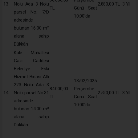
13
Nolu Ada 3 Nolu
2.880,00 TL
3 Yıl
TL
Günü Saat
parsel No: 7/D
10:00’da
adresinde
bulunan 16.00 m²
alana sahip
Dükkân
Kale Mahallesi
Gazi Caddesi
Belediye Eski
Hizmet Binası Altı
13/02/2025
223 Nolu Ada 3
84.000,00
Perşembe
14
Nolu parsel No:31
2.520,00 TL
3 Yıl
TL
Günü Saat
adresinde
10:00’da
bulunan 14.00 m²
alana sahip
Dükkân