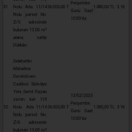
Perşembe
31
Nolu Ada 11/14
36.000,00 T
1.080,00 TL
3 Yıl
Günü Saat
Nolu parsel No:
10:00’da
Z/5 adresinde
bulunan 13.00 m²
alana sahip
Dükkân
Selahattin
Mahallesi
Demirdöven
Caddesi Belediye
Yeni Semt Pazarı
13/02/2025
zemin kat 119
Perşembe
32
Nolu Ada 11/14
36.000,00 T
1.080,00 TL
3 Yıl
Günü Saat
Nolu parsel No:
10:00’da
Z/6 adresinde
bulunan 15.00 m²