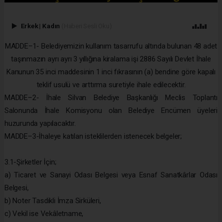
Erkek
|
Kadın
(Haberi Sesli Oku)
MADDE–1- Belediyemizin kullanım tasarrufu altında bulunan 48 adet
taşınmazın ayrı ayrı 3 yıllığına kiralama işi 2886 Sayılı Devlet İhale
Kanunun 35 inci maddesinin 1 inci fıkrasının (a) bendine göre kapalı
teklif usulü ve arttırma suretiyle ihale edilecektir.
MADDE–2- İhale Silvan Belediye Başkanlığı Meclis Toplantı
Salonunda İhale Komisyonu olan Belediye Encümen üyeleri
huzurunda yapılacaktır.
MADDE–3-İhaleye katılan isteklilerden istenecek belgeler;
3.1-Şirketler İçin;
a) Ticaret ve Sanayi Odası Belgesi veya Esnaf Sanatkârlar Odası
Belgesi,
b) Noter Tasdikli İmza Sirküleri,
c) Vekil ise Vekâletname,