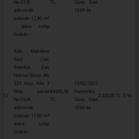
No:31/B
TL
Günü Saat
adresinde
10:00’da
bulunan 12,90 m²
alana sahip
Dükkân
Kale Mahallesi
Gazi Cad.
Belediye Eski
Hizmet Binası Altı
223 Nolu Ada 3
13/02/2025
Nolu parsel
84.000,00
Perşembe
17
2.520,00 TL
3 Yıl
No:35/A
TL
Günü Saat
adresinde
10:00’da
bulunan 11.00 m²
alana sahip
Dükkân