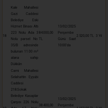
Kale Mahallesi
Gazi Caddesi
Belediye Eski
Hizmet Binası Altı
13/02/2025
223 Nolu Ada 3
84.000,00
Perşembe
18
2.520,00 TL
3 Yıl
Nolu parsel No:
TL
Günü Saat
35/B adresinde
10:00’da
bulunan 11.00 m²
alana sahip
Dükkân
Cami Mahallesi
Selahattin Eyyubi
Caddesi
218.Sokak
Belediye Kasaplar
13/02/2025
Çarşısı 226 Nolu
38.400,00
Perşembe