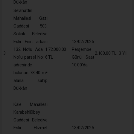
Dükkân
Selahattin
Mahallesi Gazi
Caddesi 503.
Sokak Belediye
Eski Fırın arkası
13/02/2025
132 No’lu Ada 1
72.000,00
Perşembe
3
2.160,00 TL
3 Yıl
No’lu parsel No: 6
TL
Günü Saat
adresinde
10:00’da
bulunan 78.40 m²
alana sahip
Dükkân
Kale Mahallesi
Karabehlülbey
Caddesi Belediye
Eski Hizmet
13/02/2025