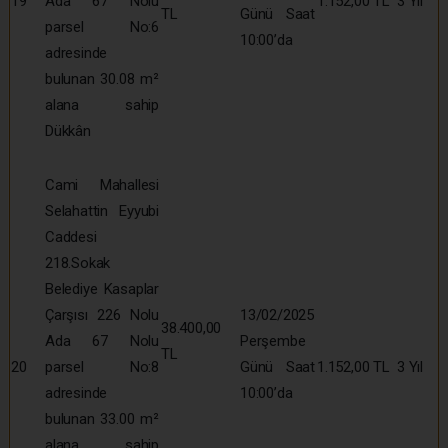
19
Ada 67 Nolu
1.152,00 TL
3 Yıl
TL
Günü Saat
parsel No:6
10:00’da
adresinde
bulunan 30.08 m²
alana sahip
Dükkân
Cami Mahallesi
Selahattin Eyyubi
Caddesi
218.Sokak
Belediye Kasaplar
Çarşısı 226 Nolu
13/02/2025
38.400,00
Ada 67 Nolu
Perşembe
TL
20
parsel No:8
Günü Saat
1.152,00 TL
3 Yıl
adresinde
10:00’da
bulunan 33.00 m²
alana sahip