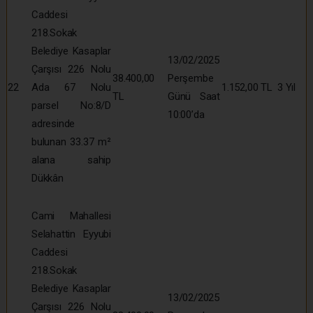
Caddesi
218.Sokak
Belediye Kasaplar
13/02/2025
Çarşısı 226 Nolu
38.400,00
Perşembe
22
Ada 67 Nolu
1.152,00 TL
3 Yıl
TL
Günü Saat
parsel No:8/D
10:00’da
adresinde
bulunan 33.37 m²
alana sahip
Dükkân
Cami Mahallesi
Selahattin Eyyubi
Caddesi
218.Sokak
Belediye Kasaplar
13/02/2025
Çarşısı 226 Nolu