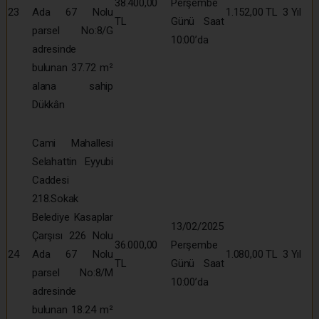
38.400,00
Perşembe
23
Ada 67 Nolu
1.152,00 TL
3 Yıl
TL
Günü Saat
parsel No:8/G
10:00’da
adresinde
bulunan 37.72 m²
alana sahip
Dükkân
Cami Mahallesi
Selahattin Eyyubi
Caddesi
218.Sokak
Belediye Kasaplar
13/02/2025
Çarşısı 226 Nolu
36.000,00
Perşembe
24
Ada 67 Nolu
1.080,00 TL
3 Yıl
TL
Günü Saat
parsel No:8/M
10:00’da
adresinde
bulunan 18.24 m²