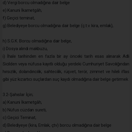
d) Vergi borcu olmadığına dair belge
e) Kanuni İkametgâh,
f) Geçici teminat,
g) Belediyeye borcu olmadığına dair belge (ç.t.v. kira, emlak),
h) S.G.K. Borcu olmadığına dair belge,
ı) Dosya alındı makbuzu,
i) İhale tarihinden en fazla bir ay önceki tarih esas alınarak Adli
Sicilden veya nüfusa kayıtlı olduğu yerdeki Cumhuriyet Savcılığından
hırsızlık, dolandırıcılık, sahtecilik, rüşvet, terör, zimmet ve hileli iflas
gibi yüz kızartıcı suçlardan suç kaydı olmadığına dair belge getirmek
3.2-Şahıslar İçin;
a) Kanuni İkametgâh,
b) Nüfus cüzdan sureti,
c) Geçici Teminat,
d) Belediyeye (kira, Emlak, çtv) borcu olmadığına dair belge