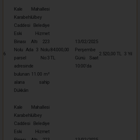
Kale Mahallesi
Karabehlülbey
Caddesi Belediye
Eski Hizmet
Binası Altı 223
13/02/2025
Nolu Ada 3 Nolu
84.000,00
Perşembe
6
2.520,00 TL
3 Yıl
parsel No:3
TL
Günü Saat
adresinde
10:00’da
bulunan 11.00 m²
alana sahip
Dükkân
Kale Mahallesi
Karabehlülbey
Caddesi Belediye
Eski Hizmet
Binası Altı 223
13/02/2025