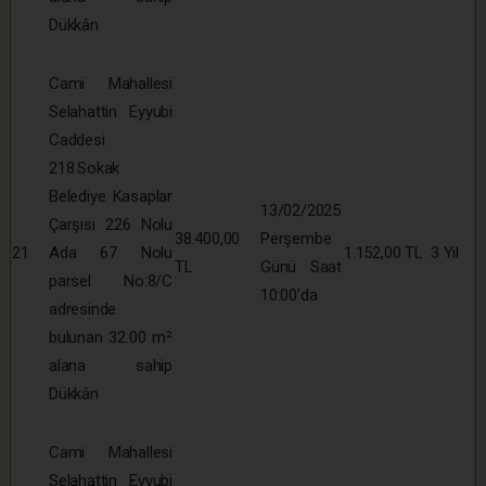
Dükkân
Cami Mahallesi
Selahattin Eyyubi
Caddesi
218.Sokak
Belediye Kasaplar
13/02/2025
Çarşısı 226 Nolu
38.400,00
Perşembe
21
Ada 67 Nolu
1.152,00 TL
3 Yıl
TL
Günü Saat
parsel No:8/C
10:00’da
adresinde
bulunan 32.00 m²
alana sahip
Dükkân
Cami Mahallesi
Selahattin Eyyubi