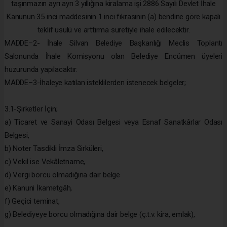
taşınmazın ayrı ayrı 3 yıllığına kiralama işi 2886 Sayılı Devlet İhale
Kanunun 35 inci maddesinin 1 inci fıkrasının (a) bendine göre kapalı
teklif usulü ve arttırma suretiyle ihale edilecektir.
MADDE–2- İhale Silvan Belediye Başkanlığı Meclis Toplantı
Salonunda İhale Komisyonu olan Belediye Encümen üyeleri
huzurunda yapılacaktır.
MADDE–3-İhaleye katılan isteklilerden istenecek belgeler;
3.1-Şirketler İçin;
a) Ticaret ve Sanayi Odası Belgesi veya Esnaf Sanatkârlar Odası
Belgesi,
b) Noter Tasdikli İmza Sirküleri,
c) Vekil ise Vekâletname,
d) Vergi borcu olmadığına dair belge
e) Kanuni İkametgâh,
f) Geçici teminat,
g) Belediyeye borcu olmadığına dair belge (ç.t.v. kira, emlak),