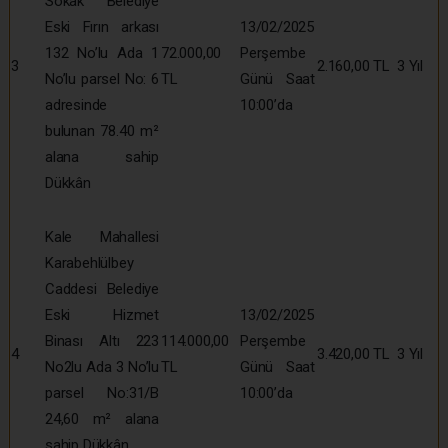
Sokak Belediye
Eski Fırın arkası
13/02/2025
132 No’lu Ada 1
72.000,00
Perşembe
3
2.160,00 TL
3 Yıl
No’lu parsel No: 6
TL
Günü Saat
adresinde
10:00’da
bulunan 78.40 m²
alana sahip
Dükkân
Kale Mahallesi
Karabehlülbey
Caddesi Belediye
Eski Hizmet
13/02/2025
Binası Altı 223
114.000,00
Perşembe
4
3.420,00 TL
3 Yıl
No2lu Ada 3 No’lu
TL
Günü Saat
parsel No:31/B
10:00’da
24,60 m² alana
sahip Dükkân