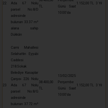
22
Ada 67 Nolu
1.152,00 TL
3 Yıl
TL
Günü Saat
parsel No:8/D
10:00’da
adresinde
bulunan 33.37 m²
alana sahip
Dükkân
Cami Mahallesi
Selahattin Eyyubi
Caddesi
218.Sokak
Belediye Kasaplar
13/02/2025
Çarşısı 226 Nolu
38.400,00
Perşembe
23
Ada 67 Nolu
1.152,00 TL
3 Yıl
TL
Günü Saat
parsel No:8/G
10:00’da
adresinde
bulunan 37.72 m²