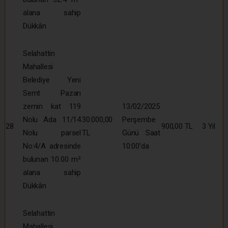
alana sahip
Dükkân
Selahattin
Mahallesi
Belediye Yeni
Semt Pazarı
zemin kat 119
13/02/2025
Nolu Ada 11/14
30.000,00
Perşembe
28
900,00 TL
3 Yıl
Nolu parsel
TL
Günü Saat
No:4/A adresinde
10:00’da
bulunan 10.00 m²
alana sahip
Dükkân
Selahattin
Mahallesi