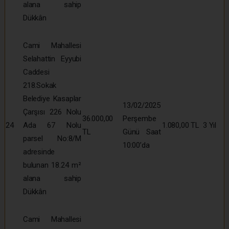
alana sahip
Dükkân
Cami Mahallesi
Selahattin Eyyubi
Caddesi
218.Sokak
Belediye Kasaplar
13/02/2025
Çarşısı 226 Nolu
36.000,00
Perşembe
24
Ada 67 Nolu
1.080,00 TL
3 Yıl
TL
Günü Saat
parsel No:8/M
10:00’da
adresinde
bulunan 18.24 m²
alana sahip
Dükkân
Cami Mahallesi