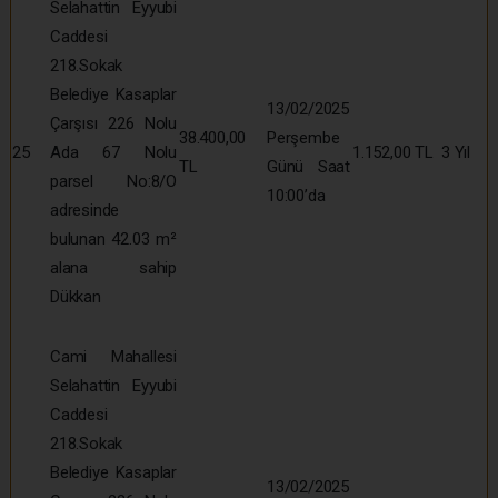
Selahattin Eyyubi
Caddesi
218.Sokak
Belediye Kasaplar
13/02/2025
Çarşısı 226 Nolu
38.400,00
Perşembe
25
Ada 67 Nolu
1.152,00 TL
3 Yıl
TL
Günü Saat
parsel No:8/O
10:00’da
adresinde
bulunan 42.03 m²
alana sahip
Dükkan
Cami Mahallesi
Selahattin Eyyubi
Caddesi
218.Sokak
Belediye Kasaplar
13/02/2025