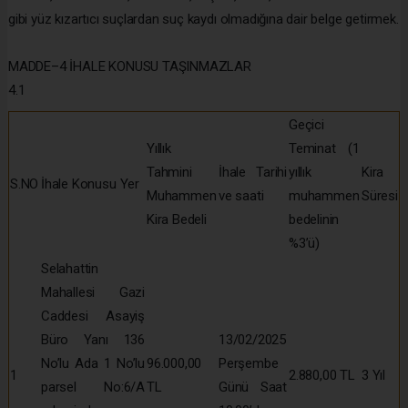
gibi yüz kızartıcı suçlardan suç kaydı olmadığına dair belge getirmek.
MADDE–4 İHALE KONUSU TAŞINMAZLAR
4.1
Geçici
Yıllık
Teminat (1
Tahmini
İhale Tarihi
yıllık
Kira
S.NO
İhale Konusu Yer
Muhammen
ve saati
muhammen
Süresi
Kira Bedeli
bedelinin
%3’ü)
Selahattin
Mahallesi Gazi
Caddesi Asayiş
Büro Yanı 136
13/02/2025
No’lu Ada 1 No’lu
96.000,00
Perşembe
1
2.880,00 TL
3 Yıl
parsel No:6/A
TL
Günü Saat