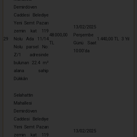
Demirdöven
Caddesi Belediye
Yeni Semt Pazarı
13/02/2025
zemin kat 119
48.000,00
Perşembe
29
Nolu Ada 11/14
1.440,00 TL
3 Yıl
TL
Günü Saat
Nolu parsel No:
10:00’da
Z/1 adresinde
bulunan 22.4 m²
alana sahip
Dükkân
Selahattin
Mahallesi
Demirdöven
Caddesi Belediye
Yeni Semt Pazarı
13/02/2025
zemin kat 119