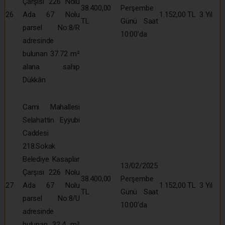
Çarşısı 226 Nolu
38.400,00
Perşembe
26
Ada 67 Nolu
1.152,00 TL
3 Yıl
TL
Günü Saat
parsel No:8/R
10:00’da
adresinde
bulunan 37.72 m²
alana sahip
Dükkân
Cami Mahallesi
Selahattin Eyyubi
Caddesi
218.Sokak
Belediye Kasaplar
13/02/2025
Çarşısı 226 Nolu
38.400,00
Perşembe
27
Ada 67 Nolu
1.152,00 TL
3 Yıl
TL
Günü Saat
parsel No:8/U
10:00’da
adresinde
bulunan 32.4 m²