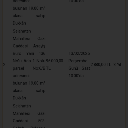
adresinde
10:00’da
bulunan 19.00 m²
alana sahip
Dükkân
Selahattin
Mahallesi Gazi
Caddesi Asayiş
Büro Yanı 136
13/02/2025
No’lu Ada 1 No’lu
96.000,00
Perşembe
2
2.880,00 TL
3 Yıl
parsel No:6/B
TL
Günü Saat
adresinde
10:00’da
bulunan 19.00 m²
alana sahip
Dükkân
Selahattin
Mahallesi Gazi
Caddesi 503.