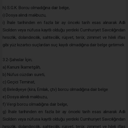
h) S.G.K. Borcu olmadığına dair belge,
ı) Dosya alındı makbuzu,
i) İhale tarihinden en fazla bir ay önceki tarih esas alınarak Adli
Sicilden veya nüfusa kayıtlı olduğu yerdeki Cumhuriyet Savcılığından
hırsızlık, dolandırıcılık, sahtecilik, rüşvet, terör, zimmet ve hileli iflas
gibi yüz kızartıcı suçlardan suç kaydı olmadığına dair belge getirmek
3.2-Şahıslar İçin;
a) Kanuni İkametgâh,
b) Nüfus cüzdan sureti,
c) Geçici Teminat,
d) Belediyeye (kira, Emlak, çtv) borcu olmadığına dair belge
e) Dosya alındı makbuzu,
f) Vergi borcu olmadığına dair belge,
g) İhale tarihinden en fazla bir ay önceki tarih esas alınarak Adli
Sicilden veya nüfusa kayıtlı olduğu yerdeki Cumhuriyet Savcılığından
hırsızlık, dolandırıcılık, sahtecilik, rüşvet, terör, zimmet ve hileli iflas