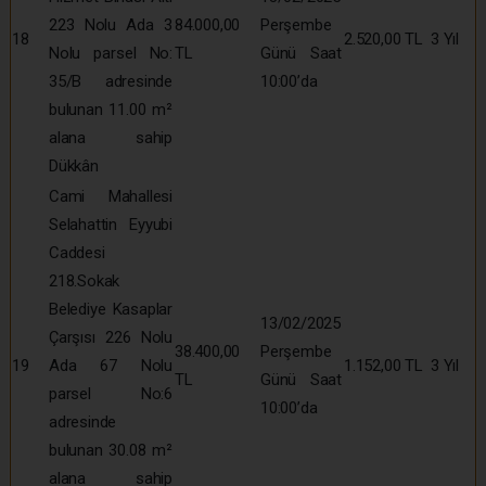
223 Nolu Ada 3
84.000,00
Perşembe
18
2.520,00 TL
3 Yıl
Nolu parsel No:
TL
Günü Saat
35/B adresinde
10:00’da
bulunan 11.00 m²
alana sahip
Dükkân
Cami Mahallesi
Selahattin Eyyubi
Caddesi
218.Sokak
Belediye Kasaplar
13/02/2025
Çarşısı 226 Nolu
38.400,00
Perşembe
19
Ada 67 Nolu
1.152,00 TL
3 Yıl
TL
Günü Saat
parsel No:6
10:00’da
adresinde
bulunan 30.08 m²
alana sahip