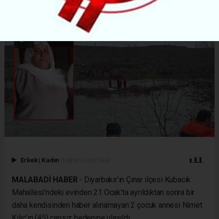
Erkek
|
Kadın
(Haberi Sesli Oku)
MALABADİ HABER
- Diyarbakır’ın Çınar ilçesi Kubacık
Mahallesi'ndeki evinden 21 Ocak'ta ayrıldıktan sonra bir
daha kendisinden haber alınamayan 2 çocuk annesi Nimet
Kılıç’ın (45) cansız bedenine ulaşıldı.