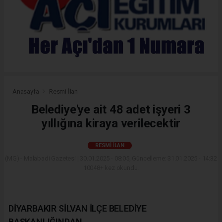
Anasayfa
Resmi İlan
Belediye'ye ait 48 adet işyeri 3
yıllığına kiraya verilecektir
RESMI İLAN
(MG) - Malabadi Gazetesi | 30.01.2025 - 08:05, Güncelleme: 31.01.2025 - 14:32
10048+ kez okundu.
DİYARBAKIR SİLVAN İLÇE BELEDİYE
BAŞKANLIĞINDAN