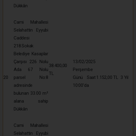
Dükkân
Cami Mahallesi
Selahattin Eyyubi
Caddesi
218.Sokak
Belediye Kasaplar
Çarşısı 226 Nolu
13/02/2025
38.400,00
Ada 67 Nolu
Perşembe
TL
20
parsel No:8
Günü Saat
1.152,00 TL
3 Yıl
adresinde
10:00’da
bulunan 33.00 m²
alana sahip
Dükkân
Cami Mahallesi
Selahattin Eyyubi