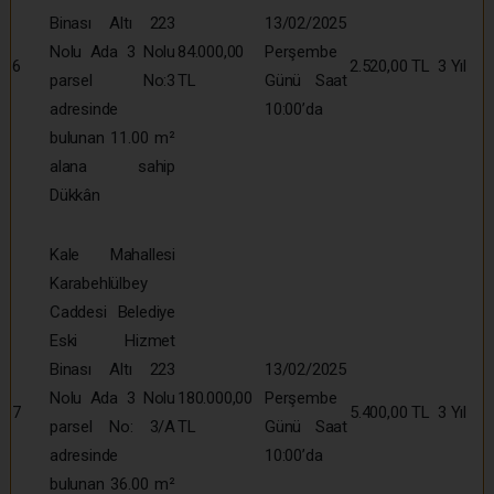
Binası Altı 223
13/02/2025
Nolu Ada 3 Nolu
84.000,00
Perşembe
6
2.520,00 TL
3 Yıl
parsel No:3
TL
Günü Saat
adresinde
10:00’da
bulunan 11.00 m²
alana sahip
Dükkân
Kale Mahallesi
Karabehlülbey
Caddesi Belediye
Eski Hizmet
Binası Altı 223
13/02/2025
Nolu Ada 3 Nolu
180.000,00
Perşembe
7
5.400,00 TL
3 Yıl
parsel No: 3/A
TL
Günü Saat
adresinde
10:00’da
bulunan 36.00 m²