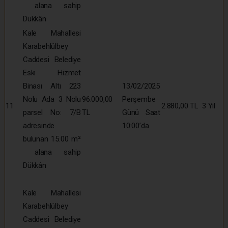
alana sahip
Dükkân
Kale Mahallesi
Karabehlülbey
Caddesi Belediye
Eski Hizmet
Binası Altı 223
13/02/2025
Nolu Ada 3 Nolu
96.000,00
Perşembe
11
2.880,00 TL
3 Yıl
parsel No: 7/B
TL
Günü Saat
adresinde
10:00’da
bulunan 15.00 m²
alana sahip
Dükkân
Kale Mahallesi
Karabehlülbey
Caddesi Belediye