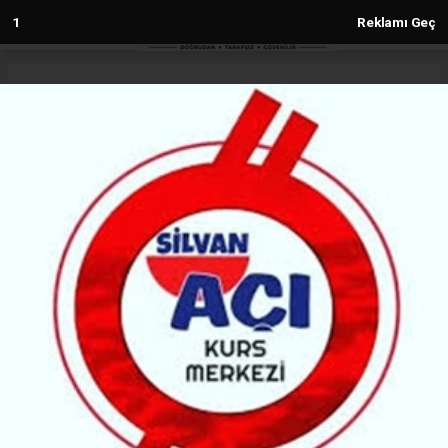
Anasayfa
Diyarbakır
Diyarbakır'da kayıp kadının cansız
bedeni bulundu
DIYARBAKIR
(H M) - Haber Merkezi | 03.02.2026 - 13:15, Güncelleme: 03.02.2026 - 17:48
14439+ kez okundu.
Diyarbakır'ın Çınar ilçesinde 14 gündür kayıp olan
Nimet Kılıç’ı arama çalışmaları sona erdi. Kayıp
kadının cansız bedeni bulundu.
ABONE OL