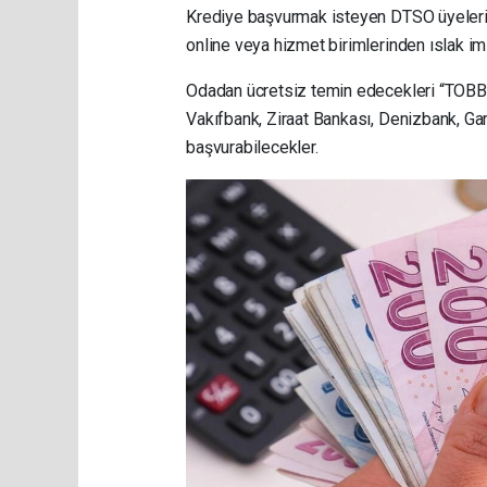
Krediye başvurmak isteyen DTSO üyelerinin
online veya hizmet birimlerinden ıslak imz
Odadan ücretsiz temin edecekleri “TOBB N
Vakıfbank, Ziraat Bankası, Denizbank, Gar
başvurabilecekler.