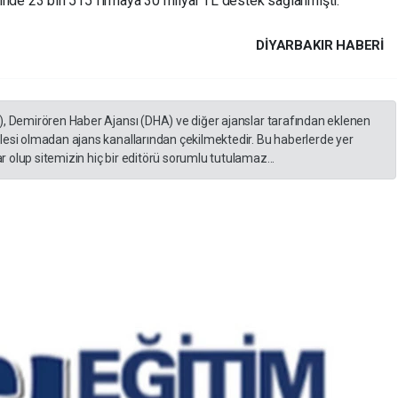
nde 23 bin 515 firmaya 30 milyar TL destek sağlanmıştı.
DIYARBAKIR HABERİ
), Demirören Haber Ajansı (DHA) ve diğer ajanslar tarafından eklenen
lesi olmadan ajans kanallarından çekilmektedir. Bu haberlerde yer
 olup sitemizin hiç bir editörü sorumlu tutulamaz...