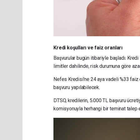
Kredi koşulları ve faiz oranları
Başvurular bugün itibariyle başladı. Kred
limitler dahilinde, risk durumuna göre azam
Nefes Kredisi’ne 24 aya vadeli %33 faiz 
başvuru yapılabilecek.
DTSO, kredilerin, 5.000 TL başvuru ücret
komisyonuyla herhangi bir teminat talep edi