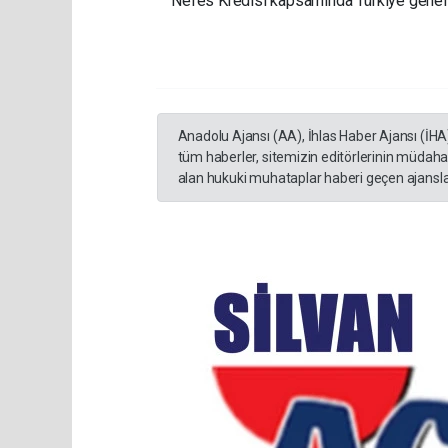
Nefes Kredisi kapsamında Türkiye geneli
Anadolu Ajansı (AA), İhlas Haber Ajansı (İHA
tüm haberler, sitemizin editörlerinin müdaha
alan hukuki muhataplar haberi geçen ajanslar