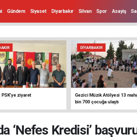
i
Gündem
Siyaset
Diyarbakır
Silvan
Spor
Asayiş
Sa
BAKIR
DIYARBAKIR
PSK’ye ziyaret
Gezici Müzik Atölyesi 13 mah
bin 700 çocuğa ulaştı
da ‘Nefes Kredisi’ başvuru