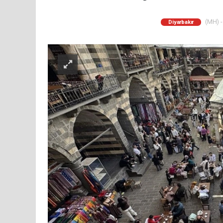
(MH) -
Diyarbakır