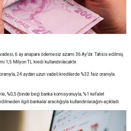
i vadesi, 6 ay anapara ödemesiz azami 36 Ay'dır. Tahsis edilmiş
i 1,5 Milyon TL kredi kullandırılacaktır.
oranıyla, 24 aydan uzun vadeli kredilerde %32 faiz oranıyla
iyle, %0,5 (binde beş) banka komisyonuyla, %1 kefalet
lmeden ilgili bankalar aracılığıyla kullandırılacağını açıkladı.