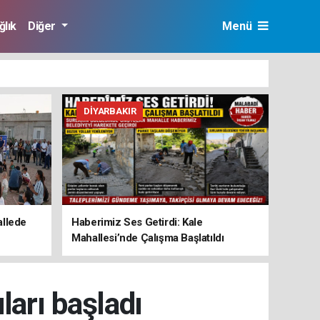
ğlık
Diğer
Menü
DIYARBAKIR
allede
Haberimiz Ses Getirdi: Kale
Mahallesi’nde Çalışma Başlatıldı
ları başladı