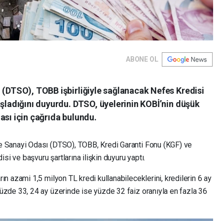
ABONE OL
 (DTSO), TOBB işbirliğiyle sağlanacak Nefes Kredisi
aşladığını duyurdu. DTSO, üyelerinin KOBİ’nin düşük
ası için çağrıda bulundu.
 Sanayi Odası (DTSO), TOBB, Kredi Garanti Fonu (KGF) ve
si ve başvuru şartlarına ilişkin duyuru yaptı.
 azami 1,5 milyon TL kredi kullanabileceklerini, kredilerin 6 ay
zde 33, 24 ay üzerinde ise yüzde 32 faiz oranıyla en fazla 36