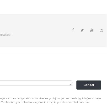
mail.com
Gönder
nuyor ve malabadigazetesi.com sitesine yaptığınız yorumunuzla ilgili doğrudan veya
. Yazılan tüm yorumlardan site yönetimi hiçbir şekilde sorumlu tutulamaz.