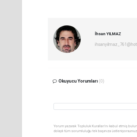
İhsan YILMAZ
ihsanyilmaz_761@hot
Okuyucu Yorumları
(0)
Yorum yazarak Topluluk Kuralları’nı kabul etmiş bulu
dolaylı tüm sorumluluğu tek başınıza üstleniyorsunuz