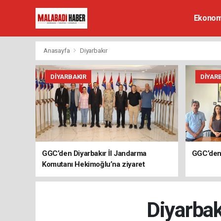
Ekonom
Anasayfa
Diyarbakır
DIYARBAKIR
DIYAR
GGC’den Diyarbakır İl Jandarma
GGC’den 
Komutanı Hekimoğlu’na ziyaret
Diyarbak