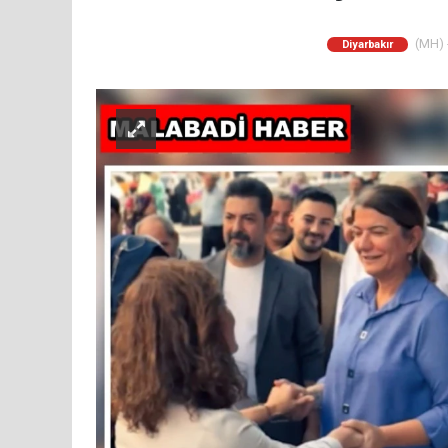
(MH) -
Diyarbakır