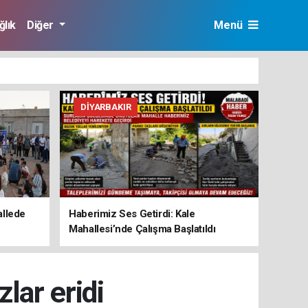
ğlık
Diğer
Menü
DIYARBAKIR
allede
Haberimiz Ses Getirdi: Kale
Mahallesi’nde Çalışma Başlatıldı
lar eridi