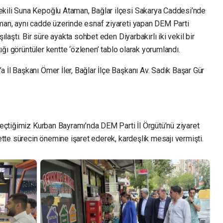
ekili Suna Kepoğlu Ataman, Bağlar ilçesi Sakarya Caddesi’nde
aman, aynı cadde üzerinde esnaf ziyareti yapan DEM Parti
şılaştı. Bir süre ayakta sohbet eden Diyarbakırlı iki vekil bir
ştığı görüntüler kentte ‘özlenen’ tablo olarak yorumlandı.
 İl Başkanı Ömer İler, Bağlar İlçe Başkanı Av. Sadık Başar Gür
 geçtiğimiz Kurban Bayramı’nda DEM Parti İl Örgütü’nü ziyaret
rette sürecin önemine işaret ederek, kardeşlik mesajı vermişti.