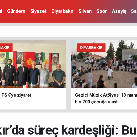
i
Gündem
Siyaset
Diyarbakır
Silvan
Spor
Asayiş
Sa
BAKIR
DIYARBAKIR
PSK’ye ziyaret
Gezici Müzik Atölyesi 13 mah
bin 700 çocuğa ulaştı
ır’da süreç kardeşliği: Buz