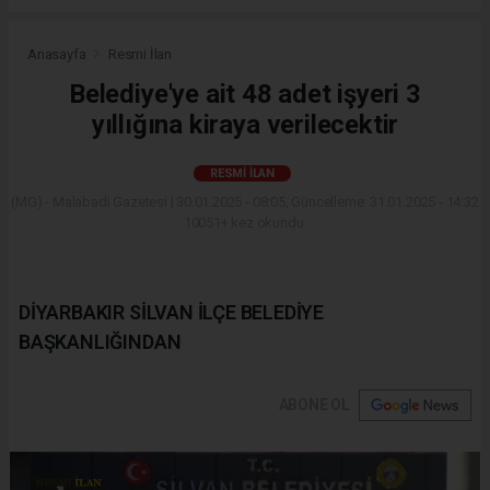
Anasayfa
Resmi İlan
Belediye'ye ait 48 adet işyeri 3
yıllığına kiraya verilecektir
RESMI İLAN
(MG) - Malabadi Gazetesi | 30.01.2025 - 08:05, Güncelleme: 31.01.2025 - 14:32
10051+ kez okundu.
DİYARBAKIR SİLVAN İLÇE BELEDİYE
BAŞKANLIĞINDAN
ABONE OL