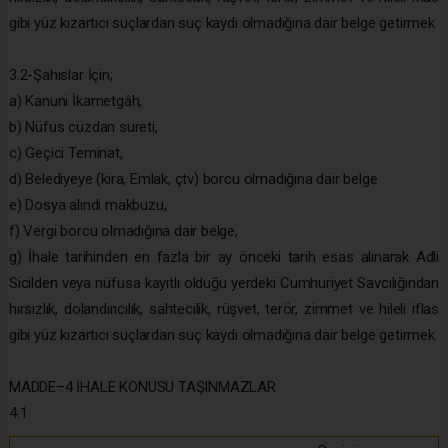
gibi yüz kızartıcı suçlardan suç kaydı olmadığına dair belge getirmek
3.2-Şahıslar İçin;
a) Kanuni İkametgâh,
b) Nüfus cüzdan sureti,
c) Geçici Teminat,
d) Belediyeye (kira, Emlak, çtv) borcu olmadığına dair belge
e) Dosya alındı makbuzu,
f) Vergi borcu olmadığına dair belge,
g) İhale tarihinden en fazla bir ay önceki tarih esas alınarak Adli
Sicilden veya nüfusa kayıtlı olduğu yerdeki Cumhuriyet Savcılığından
hırsızlık, dolandırıcılık, sahtecilik, rüşvet, terör, zimmet ve hileli iflas
gibi yüz kızartıcı suçlardan suç kaydı olmadığına dair belge getirmek.
MADDE–4 İHALE KONUSU TAŞINMAZLAR
4.1