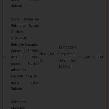
Dükkân
Cami Mahallesi
Selahattin Eyyubi
Caddesi
218.Sokak
Belediye Kasaplar
13/02/2025
Çarşısı 226 Nolu
38.400,00
Perşembe
27
Ada 67 Nolu
1.152,00 TL
3 Yıl
TL
Günü Saat
parsel No:8/U
10:00’da
adresinde
bulunan 32.4 m²
alana sahip
Dükkân
Selahattin
Mahallesi