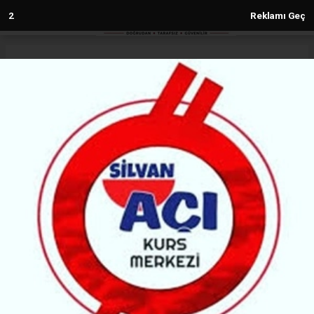
1
Reklamı Geç
Anasayfa
Diyarbakır
Diyarbakır’da tarım işçilerine
dayanışma ziyareti
DIYARBAKIR
(MH) - MALABADİ HABER | 09.07.2026 - 17:01, Güncelleme: 09.07.2026 - 17:01
26983 kez okundu.
Diyarbakır Büyükşehir Belediyesi ekipleri, mevsimlik
tarım işçilerinin çalışma koşullarını yerinde görmek,
talep ve önerilerini dinlemek amacıyla kent
genelinde dayanışma ziyaretleri gerçekleştirdi.