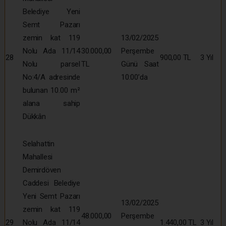
Belediye Yeni
Semt Pazarı
zemin kat 119
13/02/2025
Nolu Ada 11/14
30.000,00
Perşembe
28
900,00 TL
3 Yıl
Nolu parsel
TL
Günü Saat
No:4/A adresinde
10:00’da
bulunan 10.00 m²
alana sahip
Dükkân
Selahattin
Mahallesi
Demirdöven
Caddesi Belediye
Yeni Semt Pazarı
13/02/2025
zemin kat 119
48.000,00
Perşembe
29
Nolu Ada 11/14
1.440,00 TL
3 Yıl