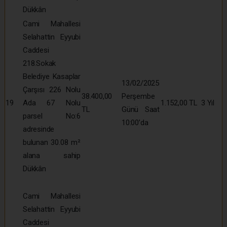
Dükkân
Cami Mahallesi
Selahattin Eyyubi
Caddesi
218.Sokak
Belediye Kasaplar
13/02/2025
Çarşısı 226 Nolu
38.400,00
Perşembe
19
Ada 67 Nolu
1.152,00 TL
3 Yıl
TL
Günü Saat
parsel No:6
10:00’da
adresinde
bulunan 30.08 m²
alana sahip
Dükkân
Cami Mahallesi
Selahattin Eyyubi
Caddesi