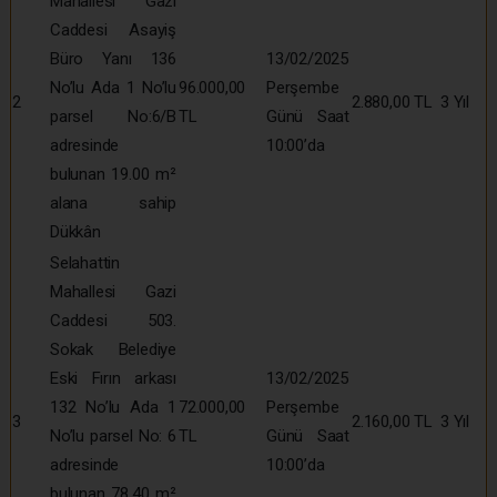
Mahallesi Gazi
Caddesi Asayiş
Büro Yanı 136
13/02/2025
No’lu Ada 1 No’lu
96.000,00
Perşembe
2
2.880,00 TL
3 Yıl
parsel No:6/B
TL
Günü Saat
adresinde
10:00’da
bulunan 19.00 m²
alana sahip
Dükkân
Selahattin
Mahallesi Gazi
Caddesi 503.
Sokak Belediye
Eski Fırın arkası
13/02/2025
132 No’lu Ada 1
72.000,00
Perşembe
3
2.160,00 TL
3 Yıl
No’lu parsel No: 6
TL
Günü Saat
adresinde
10:00’da
bulunan 78.40 m²