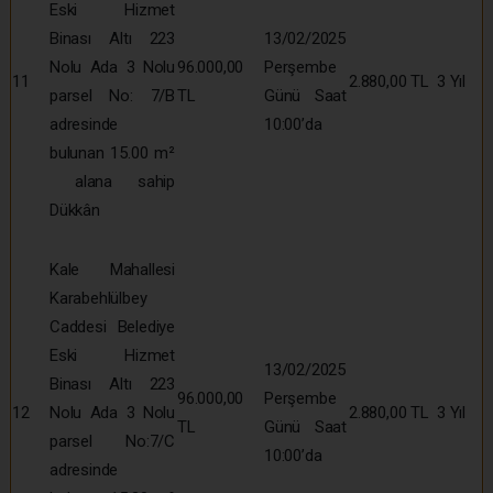
Eski Hizmet
Binası Altı 223
13/02/2025
Nolu Ada 3 Nolu
96.000,00
Perşembe
11
2.880,00 TL
3 Yıl
parsel No: 7/B
TL
Günü Saat
adresinde
10:00’da
bulunan 15.00 m²
alana sahip
Dükkân
Kale Mahallesi
Karabehlülbey
Caddesi Belediye
Eski Hizmet
13/02/2025
Binası Altı 223
96.000,00
Perşembe
12
Nolu Ada 3 Nolu
2.880,00 TL
3 Yıl
TL
Günü Saat
parsel No:7/C
10:00’da
adresinde