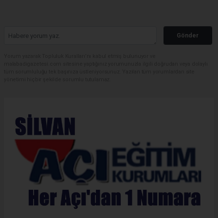
Gönder
Yorum yazarak Topluluk Kuralları’nı kabul etmiş bulunuyor ve
malabadigazetesi.com sitesine yaptığınız yorumunuzla ilgili doğrudan veya dolaylı
tüm sorumluluğu tek başınıza üstleniyorsunuz. Yazılan tüm yorumlardan site
yönetimi hiçbir şekilde sorumlu tutulamaz.