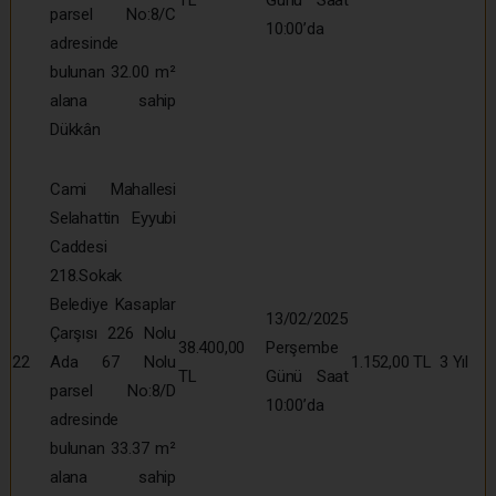
parsel No:8/C
10:00’da
adresinde
bulunan 32.00 m²
alana sahip
Dükkân
Cami Mahallesi
Selahattin Eyyubi
Caddesi
218.Sokak
Belediye Kasaplar
13/02/2025
Çarşısı 226 Nolu
38.400,00
Perşembe
22
Ada 67 Nolu
1.152,00 TL
3 Yıl
TL
Günü Saat
parsel No:8/D
10:00’da
adresinde
bulunan 33.37 m²
alana sahip