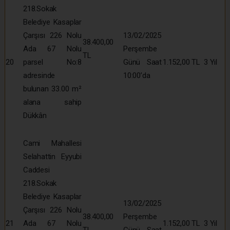
218.Sokak
Belediye Kasaplar
Çarşısı 226 Nolu
13/02/2025
38.400,00
Ada 67 Nolu
Perşembe
TL
20
parsel No:8
Günü Saat
1.152,00 TL
3 Yıl
adresinde
10:00’da
bulunan 33.00 m²
alana sahip
Dükkân
Cami Mahallesi
Selahattin Eyyubi
Caddesi
218.Sokak
Belediye Kasaplar
13/02/2025
Çarşısı 226 Nolu
38.400,00
Perşembe
21
Ada 67 Nolu
1.152,00 TL
3 Yıl
TL
Günü Saat