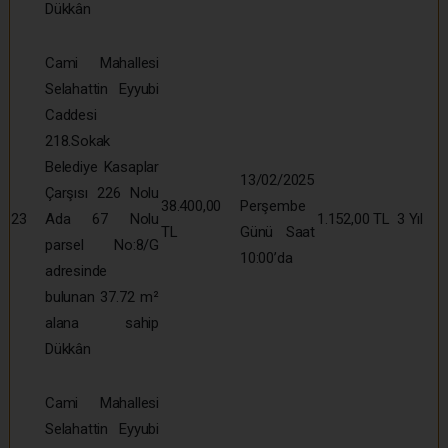
Dükkân
Cami Mahallesi
Selahattin Eyyubi
Caddesi
218.Sokak
Belediye Kasaplar
13/02/2025
Çarşısı 226 Nolu
38.400,00
Perşembe
23
Ada 67 Nolu
1.152,00 TL
3 Yıl
TL
Günü Saat
parsel No:8/G
10:00’da
adresinde
bulunan 37.72 m²
alana sahip
Dükkân
Cami Mahallesi
Selahattin Eyyubi