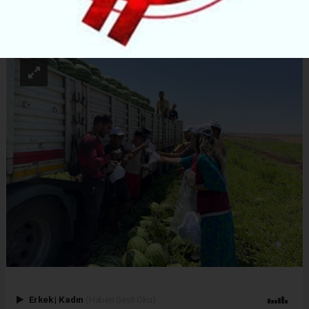
ABONE OL
Erkek
|
Kadın
(Haberi Sesli Oku)