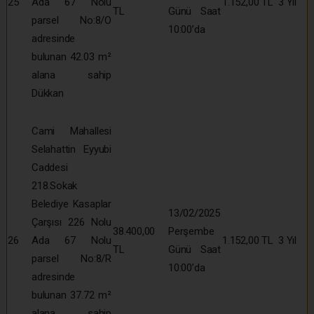
25
Ada 67 Nolu
1.152,00 TL
3 Yıl
TL
Günü Saat
parsel No:8/O
10:00’da
adresinde
bulunan 42.03 m²
alana sahip
Dükkan
Cami Mahallesi
Selahattin Eyyubi
Caddesi
218.Sokak
Belediye Kasaplar
13/02/2025
Çarşısı 226 Nolu
38.400,00
Perşembe
26
Ada 67 Nolu
1.152,00 TL
3 Yıl
TL
Günü Saat
parsel No:8/R
10:00’da
adresinde
bulunan 37.72 m²
alana sahip