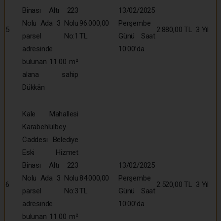
Binası Altı 223
13/02/2025
Nolu Ada 3 Nolu
96.000,00
Perşembe
5
2.880,00 TL
3 Yıl
parsel No:1
TL
Günü Saat
adresinde
10:00’da
bulunan 11.00 m²
alana sahip
Dükkân
Kale Mahallesi
Karabehlülbey
Caddesi Belediye
Eski Hizmet
Binası Altı 223
13/02/2025
Nolu Ada 3 Nolu
84.000,00
Perşembe
6
2.520,00 TL
3 Yıl
parsel No:3
TL
Günü Saat
adresinde
10:00’da
bulunan 11.00 m²