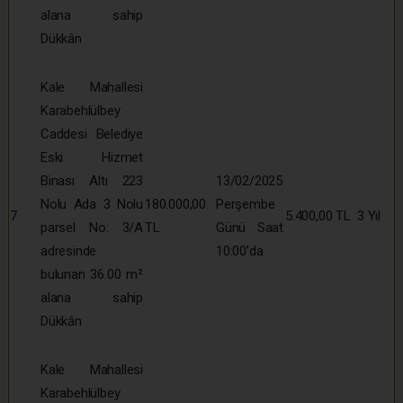
alana sahip
Dükkân
Kale Mahallesi
Karabehlülbey
Caddesi Belediye
Eski Hizmet
Binası Altı 223
13/02/2025
Nolu Ada 3 Nolu
180.000,00
Perşembe
7
5.400,00 TL
3 Yıl
parsel No: 3/A
TL
Günü Saat
adresinde
10:00’da
bulunan 36.00 m²
alana sahip
Dükkân
Kale Mahallesi
Karabehlülbey