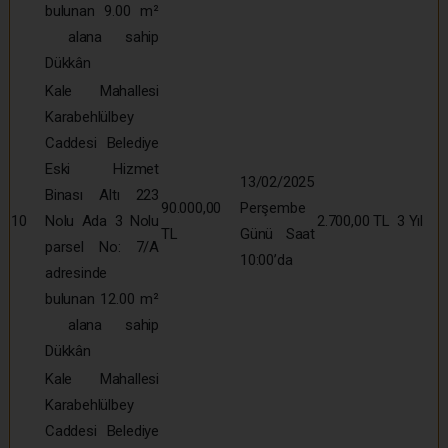
bulunan 9.00 m²
alana sahip
Dükkân
Kale Mahallesi
Karabehlülbey
Caddesi Belediye
Eski Hizmet
13/02/2025
Binası Altı 223
90.000,00
Perşembe
10
Nolu Ada 3 Nolu
2.700,00 TL
3 Yıl
TL
Günü Saat
parsel No: 7/A
10:00’da
adresinde
bulunan 12.00 m²
alana sahip
Dükkân
Kale Mahallesi
Karabehlülbey
Caddesi Belediye