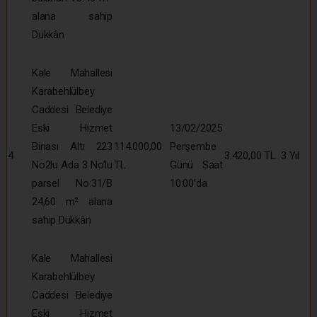
alana sahip
Dükkân
Kale Mahallesi
Karabehlülbey
Caddesi Belediye
Eski Hizmet
13/02/2025
Binası Altı 223
114.000,00
Perşembe
4
3.420,00 TL
3 Yıl
No2lu Ada 3 No’lu
TL
Günü Saat
parsel No:31/B
10:00’da
24,60 m² alana
sahip Dükkân
Kale Mahallesi
Karabehlülbey
Caddesi Belediye
Eski Hizmet