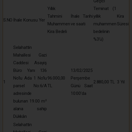
Geçici
Yıllık
Teminat (1
Tahmini
İhale Tarihi
yıllık
Kira
S.NO
İhale Konusu Yer
Muhammen
ve saati
muhammen
Süresi
Kira Bedeli
bedelinin
%3’ü)
Selahattin
Mahallesi Gazi
Caddesi Asayiş
Büro Yanı 136
13/02/2025
No’lu Ada 1 No’lu
96.000,00
Perşembe
1
2.880,00 TL
3 Yıl
parsel No:6/A
TL
Günü Saat
adresinde
10:00’da
bulunan 19.00 m²
alana sahip
Dükkân
Selahattin