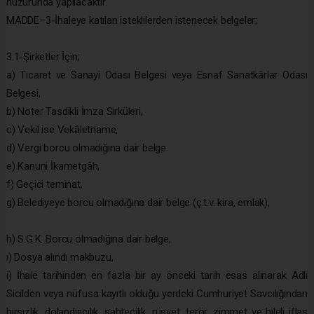
huzurunda yapılacaktır.
MADDE–3-İhaleye katılan isteklilerden istenecek belgeler;
3.1-Şirketler İçin;
a) Ticaret ve Sanayi Odası Belgesi veya Esnaf Sanatkârlar Odası
Belgesi,
b) Noter Tasdikli İmza Sirküleri,
c) Vekil ise Vekâletname,
d) Vergi borcu olmadığına dair belge
e) Kanuni İkametgâh,
f) Geçici teminat,
g) Belediyeye borcu olmadığına dair belge (ç.t.v. kira, emlak),
h) S.G.K. Borcu olmadığına dair belge,
ı) Dosya alındı makbuzu,
i) İhale tarihinden en fazla bir ay önceki tarih esas alınarak Adli
Sicilden veya nüfusa kayıtlı olduğu yerdeki Cumhuriyet Savcılığından
hırsızlık, dolandırıcılık, sahtecilik, rüşvet, terör, zimmet ve hileli iflas