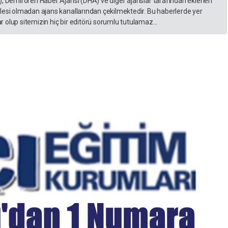
), Demirören Haber Ajansı (DHA) ve diğer ajanslar tarafından eklenen
lesi olmadan ajans kanallarından çekilmektedir. Bu haberlerde yer
 olup sitemizin hiç bir editörü sorumlu tutulamaz...