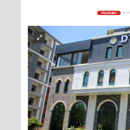
(H M
Diyarbakır