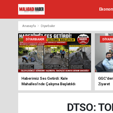
Ekonom
Anasayfa
Diyarbakır
DIYARBAKIR
DIYAR
Haberimiz Ses Getirdi: Kale
GGC'den 
Mahallesi’nde Çalışma Başlatıldı
Ziyaret
DTSO: TOB