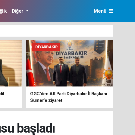
ğlık
Diğer
Menü
DIYARBAKIR
il
GGC’den AK Parti Diyarbakır İl Başkanı
Sümer’e ziyaret
su başladı