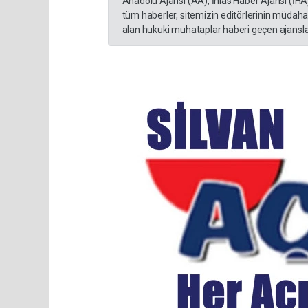
Anadolu Ajansı (AA), İhlas Haber Ajansı (İHA
tüm haberler, sitemizin editörlerinin müdaha
alan hukuki muhataplar haberi geçen ajanslar