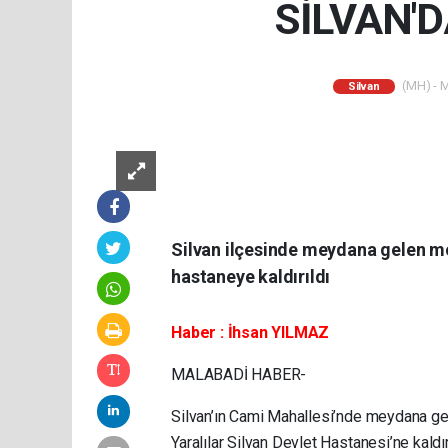
SİLVAN'D
(MH) - M
Silvan