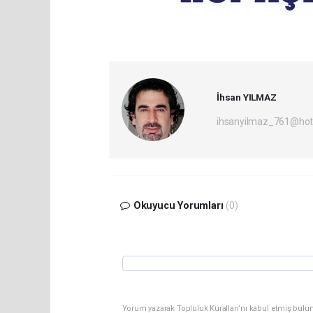
İhsan YILMAZ
ihsanyilmaz_761@hot
Okuyucu Yorumları
(0)
Yorum yazarak Topluluk Kuralları’nı kabul etmiş bulu