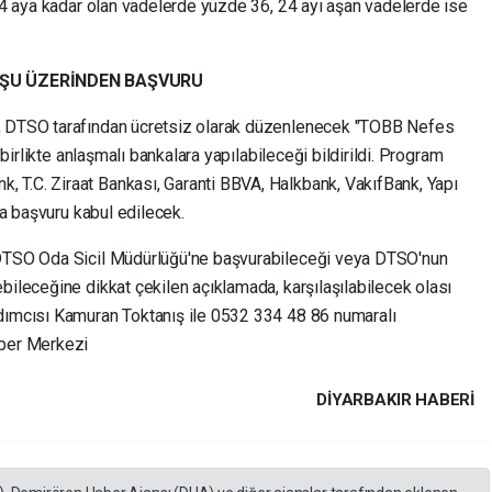
 24 aya kadar olan vadelerde yüzde 36, 24 ayı aşan vadelerde ise
UŞU ÜZERİNDEN BAŞVURU
n, DTSO tarafından ücretsiz olarak düzenlenecek "TOBB Nefes
e birlikte anlaşmalı bankalara yapılabileceği bildirildi. Program
 T.C. Ziraat Bankası, Garanti BBVA, Halkbank, VakıfBank, Yapı
yla başvuru kabul edilecek.
 DTSO Oda Sicil Müdürlüğü'ne başvurabileceği veya DTSO'nun
bileceğine dikkat çekilen açıklamada, karşılaşılabilecek olası
rdımcısı Kamuran Toktanış ile 0532 334 48 86 numaralı
aber Merkezi
DIYARBAKIR HABERİ