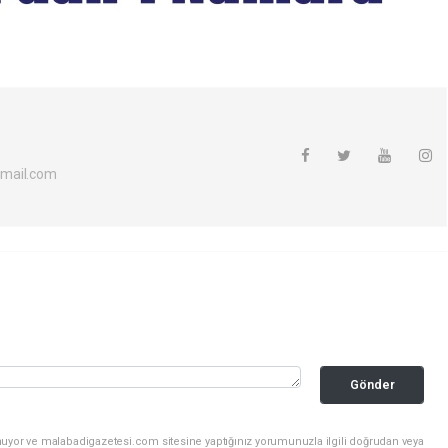
mail.com
Gönder
nuyor ve malabadigazetesi.com sitesine yaptığınız yorumunuzla ilgili doğrudan veya