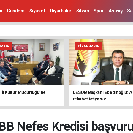
i
Gündem
Siyaset
Diyarbakır
Silvan
Spor
Asayiş
Sa
BAKIR
DIYARBAKIR
İl Kültür Müdürlüğü’ne
DESOB Başkanı Ebedinoğlu: Ad
rekabet istiyoruz
B Nefes Kredisi başvuru