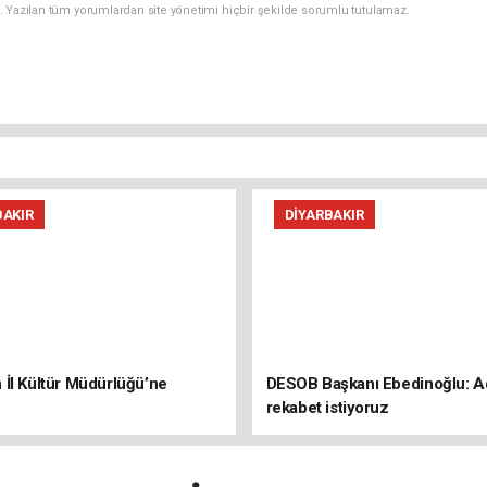
. Yazılan tüm yorumlardan site yönetimi hiçbir şekilde sorumlu tutulamaz.
BAKIR
DIYARBAKIR
İl Kültür Müdürlüğü’ne
DESOB Başkanı Ebedinoğlu: Ad
rekabet istiyoruz