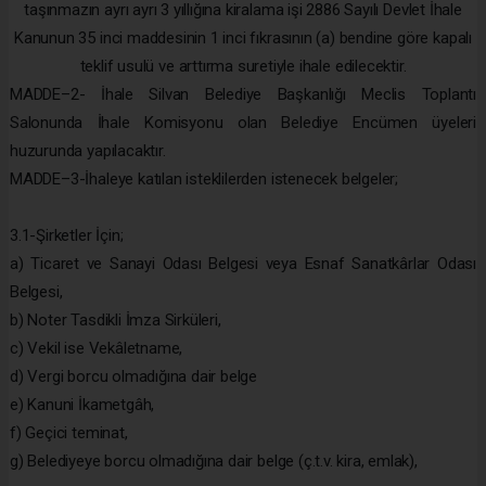
taşınmazın ayrı ayrı 3 yıllığına kiralama işi 2886 Sayılı Devlet İhale
Kanunun 35 inci maddesinin 1 inci fıkrasının (a) bendine göre kapalı
teklif usulü ve arttırma suretiyle ihale edilecektir.
MADDE–2- İhale Silvan Belediye Başkanlığı Meclis Toplantı
Salonunda İhale Komisyonu olan Belediye Encümen üyeleri
huzurunda yapılacaktır.
MADDE–3-İhaleye katılan isteklilerden istenecek belgeler;
3.1-Şirketler İçin;
a) Ticaret ve Sanayi Odası Belgesi veya Esnaf Sanatkârlar Odası
Belgesi,
b) Noter Tasdikli İmza Sirküleri,
c) Vekil ise Vekâletname,
d) Vergi borcu olmadığına dair belge
e) Kanuni İkametgâh,
f) Geçici teminat,
g) Belediyeye borcu olmadığına dair belge (ç.t.v. kira, emlak),