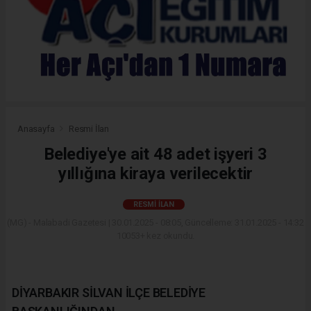
Anasayfa
Resmi İlan
Belediye'ye ait 48 adet işyeri 3
yıllığına kiraya verilecektir
RESMI İLAN
(MG) - Malabadi Gazetesi | 30.01.2025 - 08:05, Güncelleme: 31.01.2025 - 14:32
10053+ kez okundu.
DİYARBAKIR SİLVAN İLÇE BELEDİYE