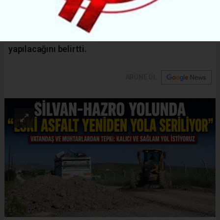
kapsamında yürütüldüğünü, mevcut asfaltın alt
temel malzemesi olarak kullanıldığını, ardından dağ
malzemesi ve son olarak satıh kaplama
yapılacağını belirtti.
ABONE OL