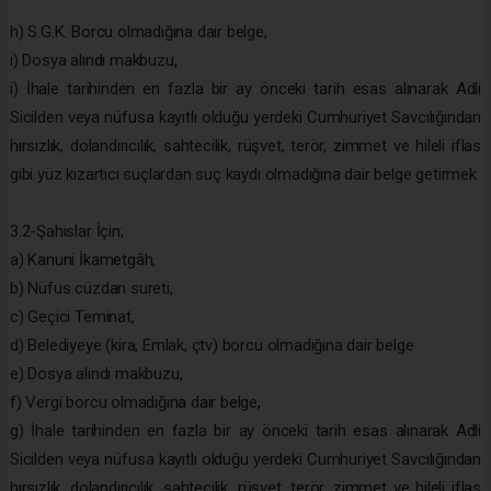
h) S.G.K. Borcu olmadığına dair belge,
ı) Dosya alındı makbuzu,
i) İhale tarihinden en fazla bir ay önceki tarih esas alınarak Adli
Sicilden veya nüfusa kayıtlı olduğu yerdeki Cumhuriyet Savcılığından
hırsızlık, dolandırıcılık, sahtecilik, rüşvet, terör, zimmet ve hileli iflas
gibi yüz kızartıcı suçlardan suç kaydı olmadığına dair belge getirmek
3.2-Şahıslar İçin;
a) Kanuni İkametgâh,
b) Nüfus cüzdan sureti,
c) Geçici Teminat,
d) Belediyeye (kira, Emlak, çtv) borcu olmadığına dair belge
e) Dosya alındı makbuzu,
f) Vergi borcu olmadığına dair belge,
g) İhale tarihinden en fazla bir ay önceki tarih esas alınarak Adli
Sicilden veya nüfusa kayıtlı olduğu yerdeki Cumhuriyet Savcılığından
hırsızlık, dolandırıcılık, sahtecilik, rüşvet, terör, zimmet ve hileli iflas