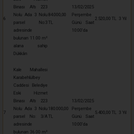
Binası Altı 223
13/02/2025
Nolu Ada 3 Nolu
84.000,00
Perşembe
6
2.520,00 TL
3 Yıl
parsel No:3
TL
Günü Saat
adresinde
10:00’da
bulunan 11.00 m²
alana sahip
Dükkân
Kale Mahallesi
Karabehlülbey
Caddesi Belediye
Eski Hizmet
Binası Altı 223
13/02/2025
Nolu Ada 3 Nolu
180.000,00
Perşembe
7
5.400,00 TL
3 Yıl
parsel No: 3/A
TL
Günü Saat
adresinde
10:00’da
bulunan 36.00 m²