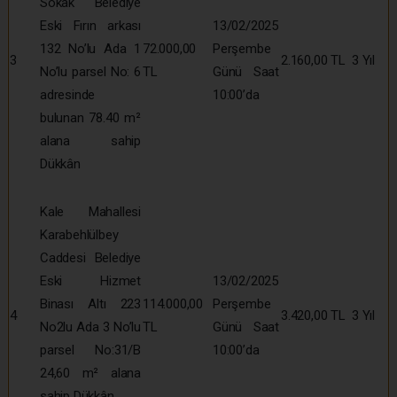
Sokak Belediye
Eski Fırın arkası
13/02/2025
132 No’lu Ada 1
72.000,00
Perşembe
3
2.160,00 TL
3 Yıl
No’lu parsel No: 6
TL
Günü Saat
adresinde
10:00’da
bulunan 78.40 m²
alana sahip
Dükkân
Kale Mahallesi
Karabehlülbey
Caddesi Belediye
Eski Hizmet
13/02/2025
Binası Altı 223
114.000,00
Perşembe
4
3.420,00 TL
3 Yıl
No2lu Ada 3 No’lu
TL
Günü Saat
parsel No:31/B
10:00’da
24,60 m² alana
sahip Dükkân