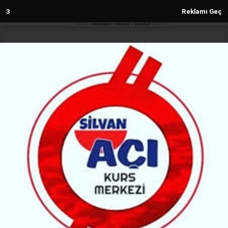
2
Reklamı Geç
Anasayfa
Silvan
“Eski Asfalt Yeniden Yola Seriliyor”
İddiası
SILVAN
(MH) - MALABADİ HABER | 11.05.2026 - 11:12, Güncelleme: 11.05.2026 - 12:02
55381+ kez okundu.
Silvan-Hazro bağlantı yolunda yürütülen yenileme
çalışmalarında sökülen asfaltın yeniden kullanıldığı
iddiası vatandaş ve muhtarların tepkisine neden
oldu. Diyarbakır Büyükşehir Belediyesi ise
çalışmaların üç aşamalı teknik uygulama