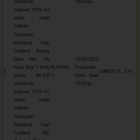
adresinde
10:00’da
bulunan 19.00 m²
alana sahip
Dükkân
Selahattin
Mahallesi Gazi
Caddesi Asayiş
Büro Yanı 136
13/02/2025
No’lu Ada 1 No’lu
96.000,00
Perşembe
2
2.880,00 TL
3 Yıl
parsel No:6/B
TL
Günü Saat
adresinde
10:00’da
bulunan 19.00 m²
alana sahip
Dükkân
Selahattin
Mahallesi Gazi
Caddesi 503.