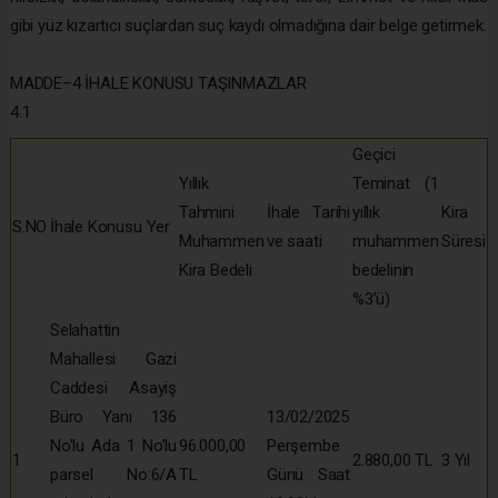
gibi yüz kızartıcı suçlardan suç kaydı olmadığına dair belge getirmek.
MADDE–4 İHALE KONUSU TAŞINMAZLAR
4.1
Geçici
Yıllık
Teminat (1
Tahmini
İhale Tarihi
yıllık
Kira
S.NO
İhale Konusu Yer
Muhammen
ve saati
muhammen
Süresi
Kira Bedeli
bedelinin
%3’ü)
Selahattin
Mahallesi Gazi
Caddesi Asayiş
Büro Yanı 136
13/02/2025
No’lu Ada 1 No’lu
96.000,00
Perşembe
1
2.880,00 TL
3 Yıl
parsel No:6/A
TL
Günü Saat