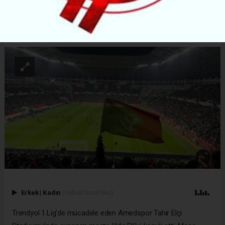
ABONE OL
Erkek
|
Kadın
(Haberi Sesli Oku)
Trendyol 1.Lig’de mücadele eden Amedspor Tahir Elçi