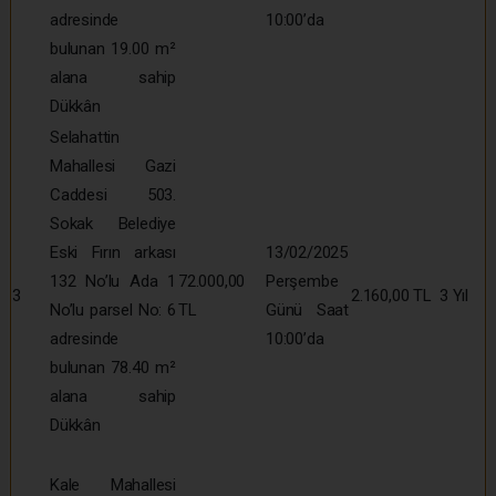
adresinde
10:00’da
bulunan 19.00 m²
alana sahip
Dükkân
Selahattin
Mahallesi Gazi
Caddesi 503.
Sokak Belediye
Eski Fırın arkası
13/02/2025
132 No’lu Ada 1
72.000,00
Perşembe
3
2.160,00 TL
3 Yıl
No’lu parsel No: 6
TL
Günü Saat
adresinde
10:00’da
bulunan 78.40 m²
alana sahip
Dükkân
Kale Mahallesi