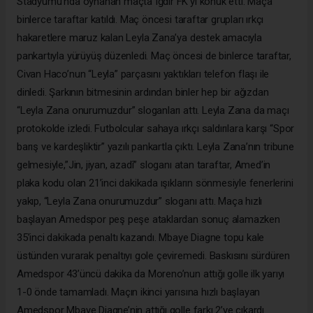
Stadyumu’nda oynanan maçta Iğdır FK’yi konuk etti. Maça
binlerce taraftar katıldı. Maç öncesi taraftar grupları ırkçı
hakaretlere maruz kalan Leyla Zana’ya destek amacıyla
pankartıyla yürüyüş düzenledi. Maç öncesi de binlerce taraftar,
Civan Haco’nun “Leyla” parçasını yaktıkları telefon flaşı ile
dinledi. Şarkının bitmesinin ardından binler hep bir ağızdan
“Leyla Zana onurumuzdur” sloganları attı. Leyla Zana da maçı
protokolde izledi. Futbolcular sahaya ırkçı saldırılara karşı “Spor
barış ve kardeşliktir” yazılı pankartla çıktı. Leyla Zana’nın tribune
gelmesiyle,”Jin, jiyan, azadî” sloganı atan taraftar, Amed’in
plaka kodu olan 21’inci dakikada ışıkların sönmesiyle fenerlerini
yakıp, “Leyla Zana onurumuzdur” sloganı attı. Maça hızlı
başlayan Amedspor peş peşe ataklardan sonuç alamazken
35’inci dakikada penaltı kazandı. Mbaye Diagne topu kale
üstünden vurarak penaltıyı gole çeviremedi. Baskısını sürdüren
Amedspor 43’üncü dakika da Moreno’nun attığı golle ilk yarıyı
1-0 önde tamamladı. Maçın ikinci yarısına hızlı başlayan
Amedspor Mbaye Diagne’nin attığı golle farkı 2’ye çıkardı.