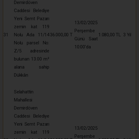
Demirdöven
Caddesi Belediye
Yeni Semt Pazarı
13/02/2025
zemin kat 119
Perşembe
31
Nolu Ada 11/14
36.000,00 T
1.080,00 TL
3 Yıl
Günü Saat
Nolu parsel No:
10:00’da
Z/5 adresinde
bulunan 13.00 m²
alana sahip
Dükkân
Selahattin
Mahallesi
Demirdöven
Caddesi Belediye
Yeni Semt Pazarı
13/02/2025
zemin kat 119
Perşembe