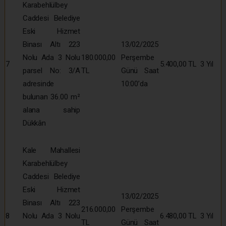
Karabehlülbey
Caddesi Belediye
Eski Hizmet
Binası Altı 223
13/02/2025
Nolu Ada 3 Nolu
180.000,00
Perşembe
7
5.400,00 TL
3 Yıl
parsel No: 3/A
TL
Günü Saat
adresinde
10:00’da
bulunan 36.00 m²
alana sahip
Dükkân
Kale Mahallesi
Karabehlülbey
Caddesi Belediye
Eski Hizmet
13/02/2025
Binası Altı 223
216.000,00
Perşembe
8
Nolu Ada 3 Nolu
6.480,00 TL
3 Yıl
TL
Günü Saat