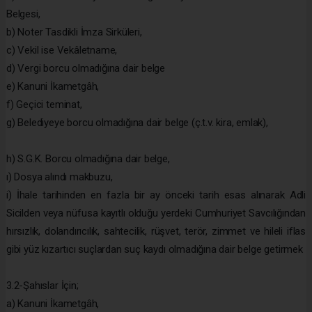
Belgesi,
b) Noter Tasdikli İmza Sirküleri,
c) Vekil ise Vekâletname,
d) Vergi borcu olmadığına dair belge
e) Kanuni İkametgâh,
f) Geçici teminat,
g) Belediyeye borcu olmadığına dair belge (ç.t.v. kira, emlak),
h) S.G.K. Borcu olmadığına dair belge,
ı) Dosya alındı makbuzu,
i) İhale tarihinden en fazla bir ay önceki tarih esas alınarak Adli
Sicilden veya nüfusa kayıtlı olduğu yerdeki Cumhuriyet Savcılığından
hırsızlık, dolandırıcılık, sahtecilik, rüşvet, terör, zimmet ve hileli iflas
gibi yüz kızartıcı suçlardan suç kaydı olmadığına dair belge getirmek
3.2-Şahıslar İçin;
a) Kanuni İkametgâh,