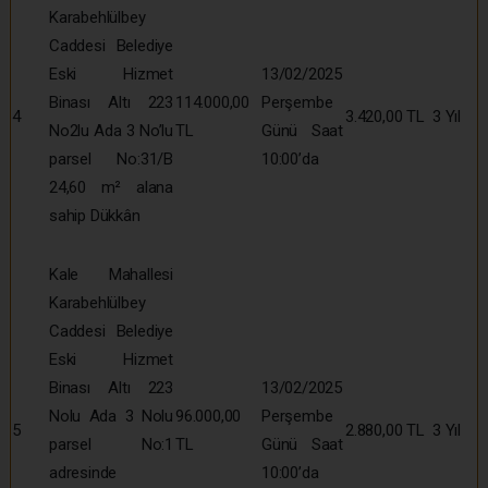
Karabehlülbey
Caddesi Belediye
Eski Hizmet
13/02/2025
Binası Altı 223
114.000,00
Perşembe
4
3.420,00 TL
3 Yıl
No2lu Ada 3 No’lu
TL
Günü Saat
parsel No:31/B
10:00’da
24,60 m² alana
sahip Dükkân
Kale Mahallesi
Karabehlülbey
Caddesi Belediye
Eski Hizmet
Binası Altı 223
13/02/2025
Nolu Ada 3 Nolu
96.000,00
Perşembe
5
2.880,00 TL
3 Yıl
parsel No:1
TL
Günü Saat
adresinde
10:00’da