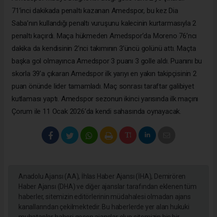
71’inci dakikada penaltı kazanan Amedspor, bu kez Dia
Saba’nın kullandığı penaltı vuruşunu kalecinin kurtarmasıyla 2
penaltı kaçırdı. Maça hükmeden Amedspor’da Moreno 76’ncı
dakika da kendisinin 2’nci takımının 3’üncü golünü attı. Maçta
başka gol olmayınca Amedspor 3 puanı 3 golle aldı. Puanını bu
skorla 39’a çıkaran Amedspor ilk yarıyı en yakın takipçisinin 2
puan önünde lider tamamladı. Maç sonrası taraftar galibiyet
kutlaması yaptı. Amedspor sezonun ikinci yarısında ilk maçını
Çorum ile 11 Ocak 2026’da kendi sahasında oynayacak.
Anadolu Ajansı (AA), İhlas Haber Ajansı (İHA), Demirören
Haber Ajansı (DHA) ve diğer ajanslar tarafından eklenen tüm
haberler, sitemizin editörlerinin müdahalesi olmadan ajans
kanallarından çekilmektedir. Bu haberlerde yer alan hukuki
muhataplar haberi geçen ajanslar olup sitemizin hiç bir