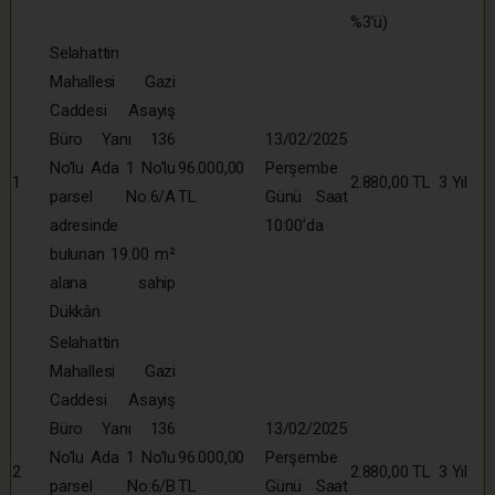
%3’ü)
Selahattin
Mahallesi Gazi
Caddesi Asayiş
Büro Yanı 136
13/02/2025
No’lu Ada 1 No’lu
96.000,00
Perşembe
1
2.880,00 TL
3 Yıl
parsel No:6/A
TL
Günü Saat
adresinde
10:00’da
bulunan 19.00 m²
alana sahip
Dükkân
Selahattin
Mahallesi Gazi
Caddesi Asayiş
Büro Yanı 136
13/02/2025
No’lu Ada 1 No’lu
96.000,00
Perşembe
2
2.880,00 TL
3 Yıl
parsel No:6/B
TL
Günü Saat