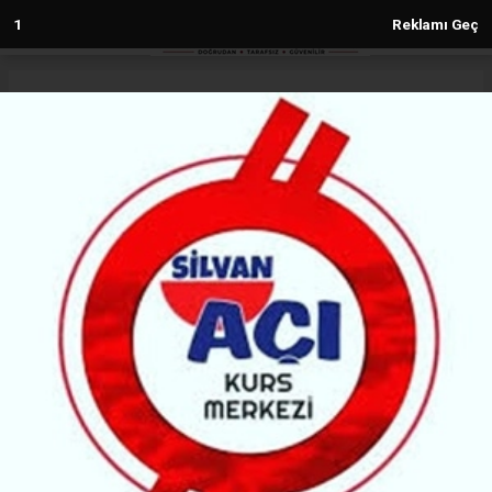
1
Reklamı Geç
Anasayfa
Spor
Galibiyetle sonuçlanan Amedspor
maçında Leyla Zana’ya destek
mesajı
SPOR
28.12.2025 - 23:57, Güncelleme: 28.12.2025 - 23:57
103564+ kez okundu.
Trendyol 1. Lig’de Amedspor, sahasında ağırladığı
Iğdır FK’yi 3-0 mağlup ederek puanını 39’a çıkardı ve
sezonun ilk yarısını lider tamamladı. Karşılaşmada,
Leyla Zana’ya destek mesajları dikkat çekti