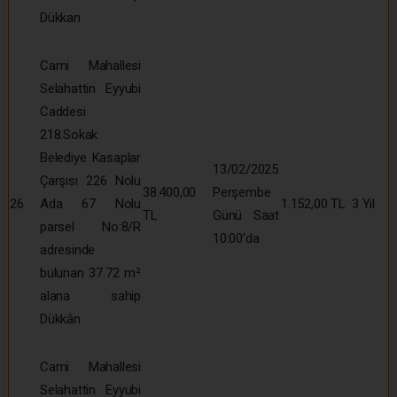
Dükkan
Cami Mahallesi
Selahattin Eyyubi
Caddesi
218.Sokak
Belediye Kasaplar
13/02/2025
Çarşısı 226 Nolu
38.400,00
Perşembe
26
Ada 67 Nolu
1.152,00 TL
3 Yıl
TL
Günü Saat
parsel No:8/R
10:00’da
adresinde
bulunan 37.72 m²
alana sahip
Dükkân
Cami Mahallesi
Selahattin Eyyubi