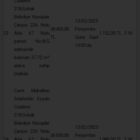
Caddesi
218.Sokak
Belediye Kasaplar
13/02/2025
Çarşısı 226 Nolu
38.400,00
Perşembe
23
Ada 67 Nolu
1.152,00 TL
3 Yıl
TL
Günü Saat
parsel No:8/G
10:00’da
adresinde
bulunan 37.72 m²
alana sahip
Dükkân
Cami Mahallesi
Selahattin Eyyubi
Caddesi
218.Sokak
Belediye Kasaplar
13/02/2025
Çarşısı 226 Nolu
36.000,00
Perşembe
24
Ada 67 Nolu
1.080,00 TL
3 Yıl