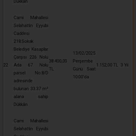
Dükkân
Cami Mahallesi
Selahattin Eyyubi
Caddesi
218.Sokak
Belediye Kasaplar
13/02/2025
Çarşısı 226 Nolu
38.400,00
Perşembe
22
Ada 67 Nolu
1.152,00 TL
3 Yıl
TL
Günü Saat
parsel No:8/D
10:00’da
adresinde
bulunan 33.37 m²
alana sahip
Dükkân
Cami Mahallesi
Selahattin Eyyubi