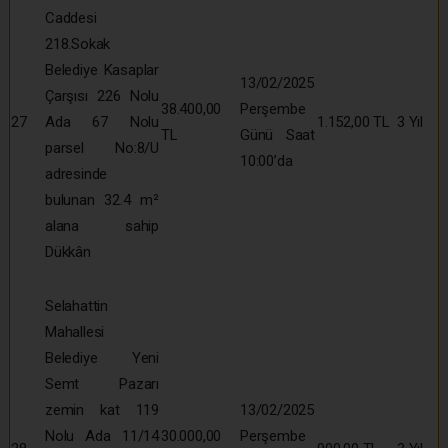
Caddesi
218.Sokak
Belediye Kasaplar
13/02/2025
Çarşısı 226 Nolu
38.400,00
Perşembe
27
Ada 67 Nolu
1.152,00 TL
3 Yıl
TL
Günü Saat
parsel No:8/U
10:00’da
adresinde
bulunan 32.4 m²
alana sahip
Dükkân
Selahattin
Mahallesi
Belediye Yeni
Semt Pazarı
zemin kat 119
13/02/2025
Nolu Ada 11/14
30.000,00
Perşembe