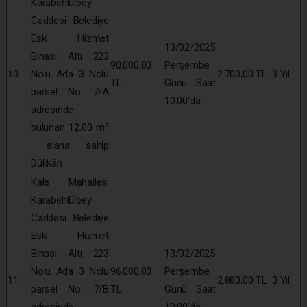
Karabehlülbey
Caddesi Belediye
Eski Hizmet
13/02/2025
Binası Altı 223
90.000,00
Perşembe
10
Nolu Ada 3 Nolu
2.700,00 TL
3 Yıl
TL
Günü Saat
parsel No: 7/A
10:00’da
adresinde
bulunan 12.00 m²
alana sahip
Dükkân
Kale Mahallesi
Karabehlülbey
Caddesi Belediye
Eski Hizmet
Binası Altı 223
13/02/2025
Nolu Ada 3 Nolu
96.000,00
Perşembe
11
2.880,00 TL
3 Yıl
parsel No: 7/B
TL
Günü Saat
adresinde
10:00’da