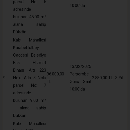
parsel No: 5
10:00’da
adresinde
bulunan 45.00 m²
alana sahip
Dükkân
Kale Mahallesi
Karabehlülbey
Caddesi Belediye
Eski Hizmet
13/02/2025
Binası Altı 223
96.000,00
Perşembe
9
Nolu Ada 3 Nolu
2.880,00 TL
3 Yıl
TL
Günü Saat
parsel No: 7
10:00’da
adresinde
bulunan 9.00 m²
alana sahip
Dükkân
Kale Mahallesi