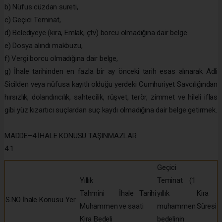
b) Nüfus cüzdan sureti,
c) Geçici Teminat,
d) Belediyeye (kira, Emlak, çtv) borcu olmadığına dair belge
e) Dosya alındı makbuzu,
f) Vergi borcu olmadığına dair belge,
g) İhale tarihinden en fazla bir ay önceki tarih esas alınarak Adli
Sicilden veya nüfusa kayıtlı olduğu yerdeki Cumhuriyet Savcılığından
hırsızlık, dolandırıcılık, sahtecilik, rüşvet, terör, zimmet ve hileli iflas
gibi yüz kızartıcı suçlardan suç kaydı olmadığına dair belge getirmek.
MADDE–4 İHALE KONUSU TAŞINMAZLAR
4.1
Geçici
Yıllık
Teminat (1
Tahmini
İhale Tarihi
yıllık
Kira
S.NO
İhale Konusu Yer
Muhammen
ve saati
muhammen
Süresi
Kira Bedeli
bedelinin