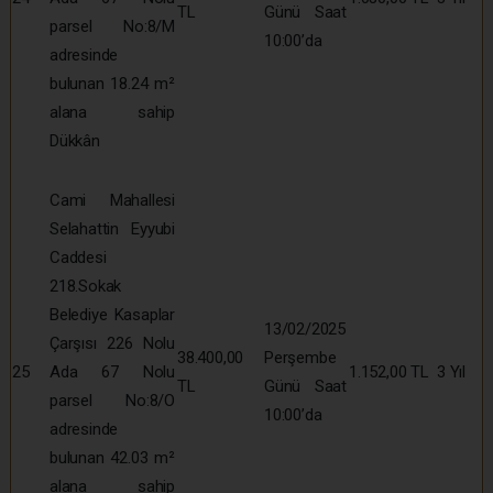
TL
Günü Saat
parsel No:8/M
10:00’da
adresinde
bulunan 18.24 m²
alana sahip
Dükkân
Cami Mahallesi
Selahattin Eyyubi
Caddesi
218.Sokak
Belediye Kasaplar
13/02/2025
Çarşısı 226 Nolu
38.400,00
Perşembe
25
Ada 67 Nolu
1.152,00 TL
3 Yıl
TL
Günü Saat
parsel No:8/O
10:00’da
adresinde
bulunan 42.03 m²
alana sahip