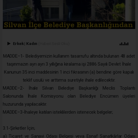
Erkek
|
Kadın
(Haberi Sesli Oku)
MADDE–1- Belediyemizin kullanım tasarrufu altında bulunan 48 adet
taşınmazın ayrı ayrı 3 yıllığına kiralama işi 2886 Sayılı Devlet İhale
Kanunun 35 inci maddesinin 1 inci fıkrasının (a) bendine göre kapalı
teklif usulü ve arttırma suretiyle ihale edilecektir.
MADDE–2- İhale Silvan Belediye Başkanlığı Meclis Toplantı
Salonunda İhale Komisyonu olan Belediye Encümen üyeleri
huzurunda yapılacaktır.
MADDE–3-İhaleye katılan isteklilerden istenecek belgeler;
3.1-Şirketler İçin;
a) Ticaret ve Sanayi Odası Belgesi veya Esnaf Sanatkârlar Odası