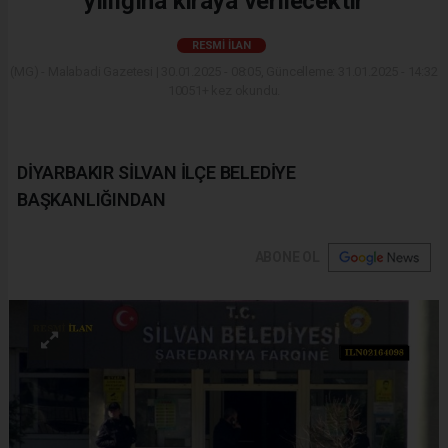
yıllığına kiraya verilecektir
RESMI İLAN
(MG) - Malabadi Gazetesi | 30.01.2025 - 08:05, Güncelleme: 31.01.2025 - 14:32
10051+ kez okundu.
DİYARBAKIR SİLVAN İLÇE BELEDİYE
BAŞKANLIĞINDAN
ABONE OL