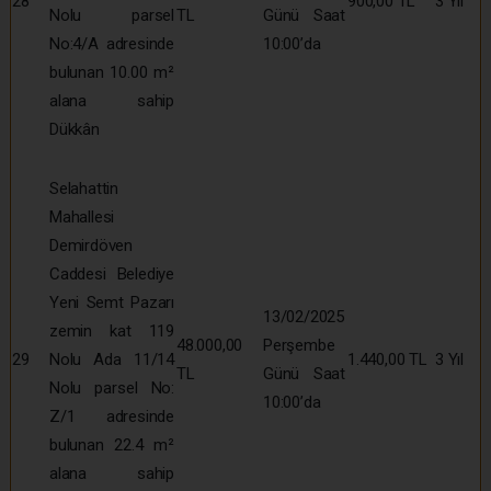
28
900,00 TL
3 Yıl
Nolu parsel
TL
Günü Saat
No:4/A adresinde
10:00’da
bulunan 10.00 m²
alana sahip
Dükkân
Selahattin
Mahallesi
Demirdöven
Caddesi Belediye
Yeni Semt Pazarı
13/02/2025
zemin kat 119
48.000,00
Perşembe
29
Nolu Ada 11/14
1.440,00 TL
3 Yıl
TL
Günü Saat
Nolu parsel No:
10:00’da
Z/1 adresinde
bulunan 22.4 m²
alana sahip