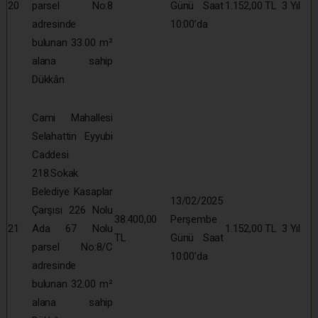
20
parsel No:8
Günü Saat
1.152,00 TL
3 Yıl
adresinde
10:00’da
bulunan 33.00 m²
alana sahip
Dükkân
Cami Mahallesi
Selahattin Eyyubi
Caddesi
218.Sokak
Belediye Kasaplar
13/02/2025
Çarşısı 226 Nolu
38.400,00
Perşembe
21
Ada 67 Nolu
1.152,00 TL
3 Yıl
TL
Günü Saat
parsel No:8/C
10:00’da
adresinde
bulunan 32.00 m²
alana sahip