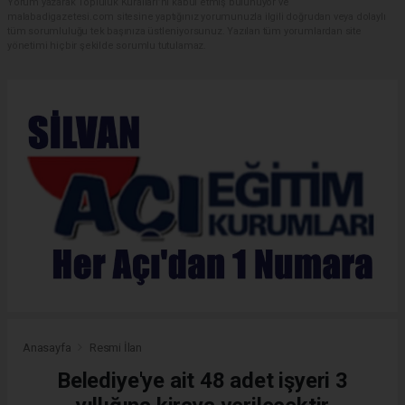
Yorum yazarak Topluluk Kuralları’nı kabul etmiş bulunuyor ve
malabadigazetesi.com sitesine yaptığınız yorumunuzla ilgili doğrudan veya dolaylı
tüm sorumluluğu tek başınıza üstleniyorsunuz. Yazılan tüm yorumlardan site
yönetimi hiçbir şekilde sorumlu tutulamaz.
Anasayfa
Resmi İlan
Belediye'ye ait 48 adet işyeri 3