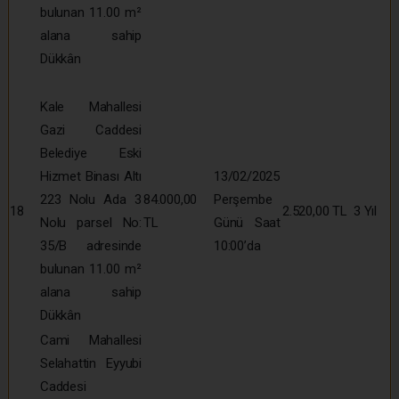
bulunan 11.00 m²
alana sahip
Dükkân
Kale Mahallesi
Gazi Caddesi
Belediye Eski
Hizmet Binası Altı
13/02/2025
223 Nolu Ada 3
84.000,00
Perşembe
18
2.520,00 TL
3 Yıl
Nolu parsel No:
TL
Günü Saat
35/B adresinde
10:00’da
bulunan 11.00 m²
alana sahip
Dükkân
Cami Mahallesi
Selahattin Eyyubi
Caddesi