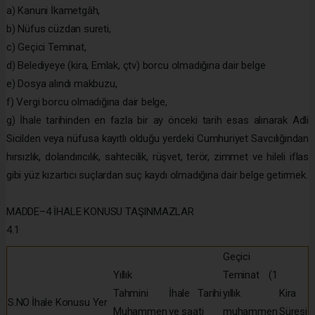
a) Kanuni İkametgâh,
b) Nüfus cüzdan sureti,
c) Geçici Teminat,
d) Belediyeye (kira, Emlak, çtv) borcu olmadığına dair belge
e) Dosya alındı makbuzu,
f) Vergi borcu olmadığına dair belge,
g) İhale tarihinden en fazla bir ay önceki tarih esas alınarak Adli
Sicilden veya nüfusa kayıtlı olduğu yerdeki Cumhuriyet Savcılığından
hırsızlık, dolandırıcılık, sahtecilik, rüşvet, terör, zimmet ve hileli iflas
gibi yüz kızartıcı suçlardan suç kaydı olmadığına dair belge getirmek.
MADDE–4 İHALE KONUSU TAŞINMAZLAR
4.1
Geçici
Yıllık
Teminat (1
Tahmini
İhale Tarihi
yıllık
Kira
S.NO
İhale Konusu Yer
Muhammen
ve saati
muhammen
Süresi