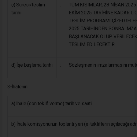
ç) Süresi/teslim
:
TÜM KISIMLAR; 28 NİSAN 2025
tarihi
EKİM 2025 TARİHİNE KADAR LİC
TESLİM PROGRAMI ÇİZELGELER
2025 TARİHİNDEN SONRA İMZ
BAŞLANACAK OLUP VERİLECEK 
TESLİM EDİLECEKTİR.
d) İşe başlama tarihi
:
Sözleşmenin imzalanmasını müt
3-İhalenin
a) İhale (son teklif verme) tarih ve saati
b) İhale komisyonunun toplantı yeri (e-tekliflerin açılacağı ad