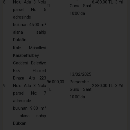
8
Nolu Ada 3 Nolu
6.480,00 TL
3 Yıl
TL
Günü Saat
parsel No: 5
10:00’da
adresinde
bulunan 45.00 m²
alana sahip
Dükkân
Kale Mahallesi
Karabehlülbey
Caddesi Belediye
Eski Hizmet
13/02/2025
Binası Altı 223
96.000,00
Perşembe
9
Nolu Ada 3 Nolu
2.880,00 TL
3 Yıl
TL
Günü Saat
parsel No: 7
10:00’da
adresinde
bulunan 9.00 m²
alana sahip
Dükkân