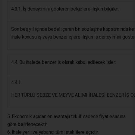
4.3.1. İş deneyimini gösteren belgelere ilişkin bilgiler:
Son beş yıl içinde bedel içeren bir sözleşme kapsamında kes
ihale konusu iş veya benzer işlere ilişkin iş deneyimini göste
4.4. Bu ihalede benzer iş olarak kabul edilecek işler:
4.4.1.
HER TÜRLÜ SEBZE VE MEYVE ALIMI İHALESİ BENZER İŞ O
5. Ekonomik açıdan en avantajlı teklif sadece fiyat esasına
göre belirlenecektir.
6. İhale yerli ve yabancı tüm isteklilere açıktır.