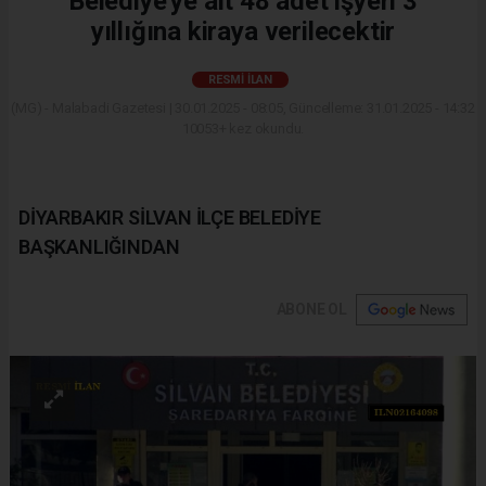
Belediye'ye ait 48 adet işyeri 3
yıllığına kiraya verilecektir
RESMI İLAN
(MG) - Malabadi Gazetesi | 30.01.2025 - 08:05, Güncelleme: 31.01.2025 - 14:32
10053+ kez okundu.
DİYARBAKIR SİLVAN İLÇE BELEDİYE
BAŞKANLIĞINDAN
ABONE OL