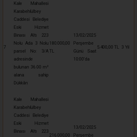
Kale Mahallesi
Karabehlülbey
Caddesi Belediye
Eski Hizmet
Binası Altı 223
13/02/2025
Nolu Ada 3 Nolu
180.000,00
Perşembe
7
5.400,00 TL
3 Yıl
parsel No: 3/A
TL
Günü Saat
adresinde
10:00’da
bulunan 36.00 m²
alana sahip
Dükkân
Kale Mahallesi
Karabehlülbey
Caddesi Belediye
Eski Hizmet
13/02/2025
Binası Altı 223
216.000,00
Perşembe