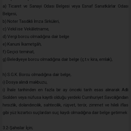
a) Ticaret ve Sanayi Odası Belgesi veya Esnaf Sanatkârlar Odası
Belgesi,
b) Noter Tasdikli İmza Sirküleri,
c) Vekil ise Vekâletname,
d) Vergi borcu olmadığına dair belge
e) Kanuni İkametgâh,
f) Geçici teminat,
g) Belediyeye borcu olmadığına dair belge (ç.t.v. kira, emlak),
h) S.G.K. Borcu olmadığına dair belge,
ı) Dosya alındı makbuzu,
i) İhale tarihinden en fazla bir ay önceki tarih esas alınarak Adli
Sicilden veya nüfusa kayıtlı olduğu yerdeki Cumhuriyet Savcılığından
hırsızlık, dolandırıcılık, sahtecilik, rüşvet, terör, zimmet ve hileli iflas
gibi yüz kızartıcı suçlardan suç kaydı olmadığına dair belge getirmek
3.2-Şahıslar İçin;