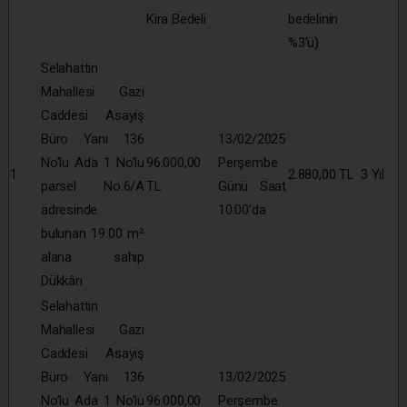
Kira Bedeli
bedelinin
%3’ü)
Selahattin
Mahallesi Gazi
Caddesi Asayiş
Büro Yanı 136
13/02/2025
No’lu Ada 1 No’lu
96.000,00
Perşembe
1
2.880,00 TL
3 Yıl
parsel No:6/A
TL
Günü Saat
adresinde
10:00’da
bulunan 19.00 m²
alana sahip
Dükkân
Selahattin
Mahallesi Gazi
Caddesi Asayiş
Büro Yanı 136
13/02/2025
No’lu Ada 1 No’lu
96.000,00
Perşembe