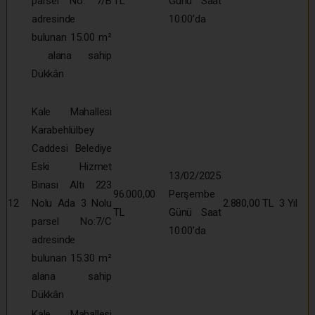
parsel No: 7/B
TL
Günü Saat
adresinde
10:00’da
bulunan 15.00 m²
alana sahip
Dükkân
Kale Mahallesi
Karabehlülbey
Caddesi Belediye
Eski Hizmet
13/02/2025
Binası Altı 223
96.000,00
Perşembe
12
Nolu Ada 3 Nolu
2.880,00 TL
3 Yıl
TL
Günü Saat
parsel No:7/C
10:00’da
adresinde
bulunan 15.30 m²
alana sahip
Dükkân
Kale Mahallesi