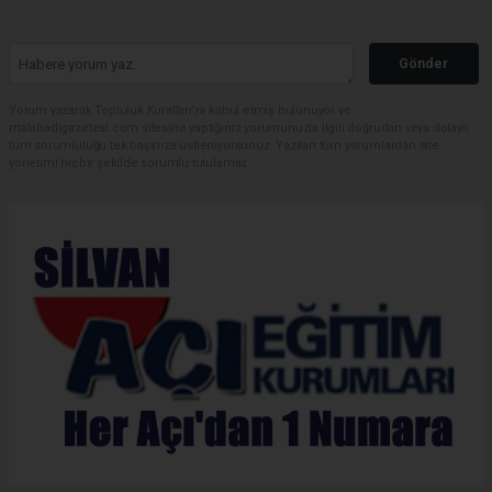
Gönder
Yorum yazarak Topluluk Kuralları’nı kabul etmiş bulunuyor ve
malabadigazetesi.com sitesine yaptığınız yorumunuzla ilgili doğrudan veya dolaylı
tüm sorumluluğu tek başınıza üstleniyorsunuz. Yazılan tüm yorumlardan site
yönetimi hiçbir şekilde sorumlu tutulamaz.