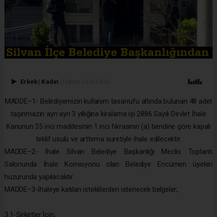
Erkek
|
Kadın
(Haberi Sesli Oku)
MADDE–1- Belediyemizin kullanım tasarrufu altında bulunan 48 adet
taşınmazın ayrı ayrı 3 yıllığına kiralama işi 2886 Sayılı Devlet İhale
Kanunun 35 inci maddesinin 1 inci fıkrasının (a) bendine göre kapalı
teklif usulü ve arttırma suretiyle ihale edilecektir.
MADDE–2- İhale Silvan Belediye Başkanlığı Meclis Toplantı
Salonunda İhale Komisyonu olan Belediye Encümen üyeleri
huzurunda yapılacaktır.
MADDE–3-İhaleye katılan isteklilerden istenecek belgeler;
3.1-Şirketler İçin;