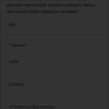
elektronik ortamda EKAP üzerinden alınacaktır. İhaleye
ilişkin ayrıntılı bilgiler aşağıda yer almaktadır:
İKN
:
1-İdarenin
a) Adı
b) Adresi
c) Telefon ve faks numarası