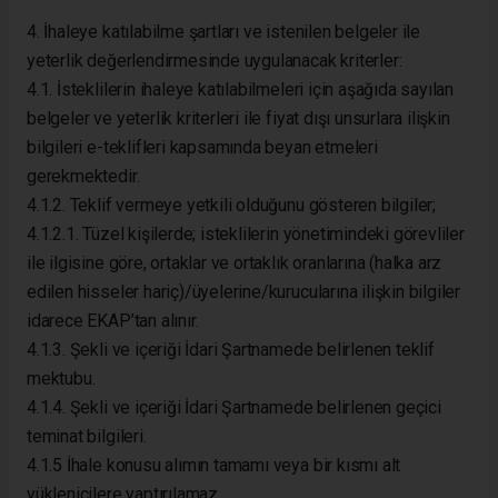
4. İhaleye katılabilme şartları ve istenilen belgeler ile
yeterlik değerlendirmesinde uygulanacak kriterler:
4.1. İsteklilerin ihaleye katılabilmeleri için aşağıda sayılan
belgeler ve yeterlik kriterleri ile fiyat dışı unsurlara ilişkin
bilgileri e-teklifleri kapsamında beyan etmeleri
gerekmektedir.
4.1.2. Teklif vermeye yetkili olduğunu gösteren bilgiler;
4.1.2.1. Tüzel kişilerde; isteklilerin yönetimindeki görevliler
ile ilgisine göre, ortaklar ve ortaklık oranlarına (halka arz
edilen hisseler hariç)/üyelerine/kurucularına ilişkin bilgiler
idarece EKAP’tan alınır.
4.1.3. Şekli ve içeriği İdari Şartnamede belirlenen teklif
mektubu.
4.1.4. Şekli ve içeriği İdari Şartnamede belirlenen geçici
teminat bilgileri.
4.1.5 İhale konusu alımın tamamı veya bir kısmı alt
yüklenicilere yaptırılamaz.