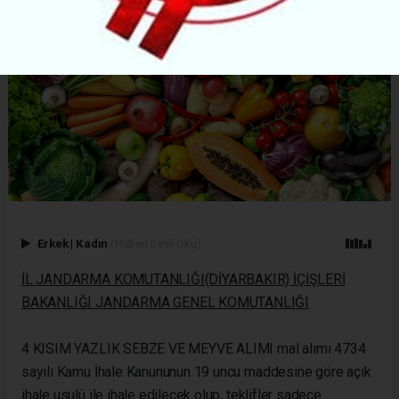
Erkek
|
Kadın
(Haberi Sesli Oku)
İL JANDARMA KOMUTANLIĞI(DİYARBAKIR) İÇİŞLERİ
BAKANLIĞI JANDARMA GENEL KOMUTANLIĞI
4 KISIM YAZLIK SEBZE VE MEYVE ALIMI mal alımı 4734
sayılı Kamu İhale Kanununun 19 uncu maddesine göre açık
ihale usulü ile ihale edilecek olup, teklifler sadece