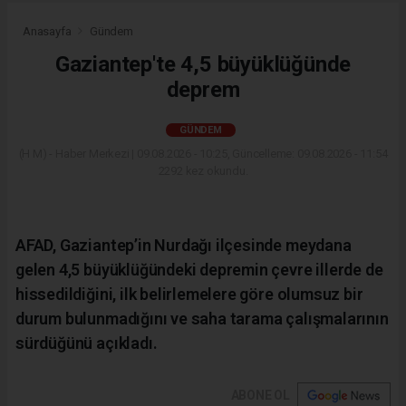
Anasayfa
Gündem
Gaziantep'te 4,5 büyüklüğünde
deprem
GÜNDEM
(H M) - Haber Merkezi | 09.08.2026 - 10:25, Güncelleme: 09.08.2026 - 11:54
2292 kez okundu.
AFAD, Gaziantep’in Nurdağı ilçesinde meydana
gelen 4,5 büyüklüğündeki depremin çevre illerde de
hissedildiğini, ilk belirlemelere göre olumsuz bir
durum bulunmadığını ve saha tarama çalışmalarının
sürdüğünü açıkladı.
ABONE OL