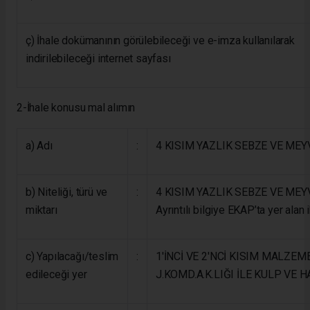
ç) İhale dokümanının görülebileceği ve e-imza kullanılarak
indirilebileceği internet sayfası
2-İhale konusu mal alımın
a) Adı
:
4 KISIM YAZLIK SEBZE VE MEY
b) Niteliği, türü ve
:
4 KISIM YAZLIK SEBZE VE MEY
miktarı
Ayrıntılı bilgiye EKAP’ta yer alan
c) Yapılacağı/teslim
:
1'İNCİ VE 2'NCİ KISIM MALZEM
edileceği yer
J.KOMD.A.K.LIĞI İLE KULP VE 