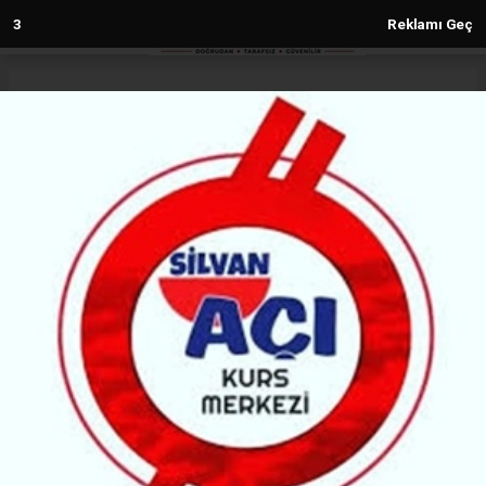
1
Reklamı Geç
Anasayfa
Resmi İlan
GIDA ÜRÜNLERİ SATIN
ALINACAKTIR
RESMI İLAN
(MG) - Malabadi Gazetesi | 03.03.2025 - 08:15, Güncelleme: 03.03.2025 - 08:15
5274+ kez okundu.
GIDA ÜRÜNLERİ SATIN ALINACAKTIR
ABONE OL