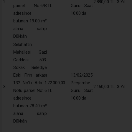
2
2.880,00 TL
3 Yıl
parsel No:6/B
TL
Günü Saat
adresinde
10:00’da
bulunan 19.00 m²
alana sahip
Dükkân
Selahattin
Mahallesi Gazi
Caddesi 503.
Sokak Belediye
Eski Fırın arkası
13/02/2025
132 No’lu Ada 1
72.000,00
Perşembe
3
2.160,00 TL
3 Yıl
No’lu parsel No: 6
TL
Günü Saat
adresinde
10:00’da
bulunan 78.40 m²
alana sahip
Dükkân