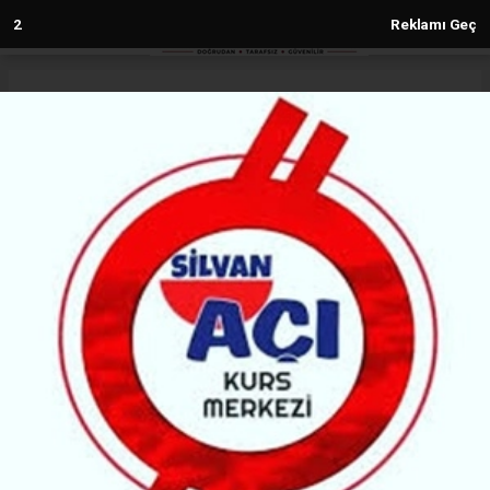
1
Reklamı Geç
Anasayfa
Gündem
Gözler 12’inci Yargı Paketi’nde: Af
gelecek mi?
GÜNDEM
(H M) - Haber Merkezi | 31.03.2026 - 13:32, Güncelleme: 31.03.2026 - 13:32
45869+ kez okundu.
Adalet Bakanlığı’nın bir süredir üzerinde çalıştığı
12’nci Yargı Paketi, Nisan ayında Meclis’e gelecek.
Uyuşturucu madde ticareti başta olmak üzere, bazı
suçlar kapsam dışı tutulacak.