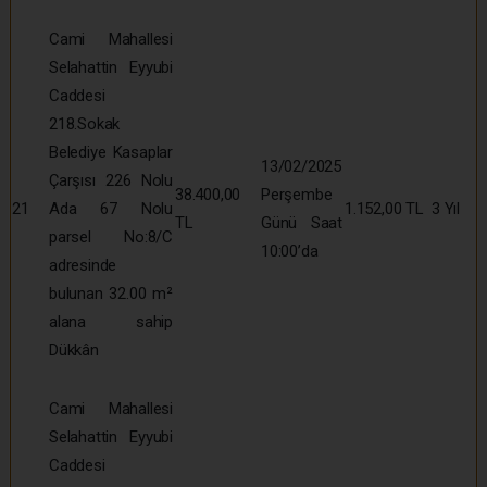
Cami Mahallesi
Selahattin Eyyubi
Caddesi
218.Sokak
Belediye Kasaplar
13/02/2025
Çarşısı 226 Nolu
38.400,00
Perşembe
21
Ada 67 Nolu
1.152,00 TL
3 Yıl
TL
Günü Saat
parsel No:8/C
10:00’da
adresinde
bulunan 32.00 m²
alana sahip
Dükkân
Cami Mahallesi
Selahattin Eyyubi
Caddesi