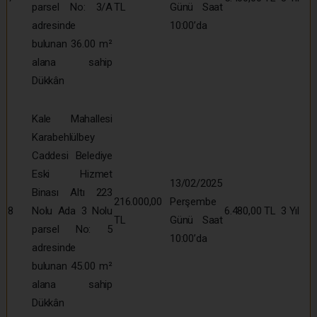
parsel No: 3/A
TL
Günü Saat
adresinde
10:00’da
bulunan 36.00 m²
alana sahip
Dükkân
Kale Mahallesi
Karabehlülbey
Caddesi Belediye
Eski Hizmet
13/02/2025
Binası Altı 223
216.000,00
Perşembe
8
Nolu Ada 3 Nolu
6.480,00 TL
3 Yıl
TL
Günü Saat
parsel No: 5
10:00’da
adresinde
bulunan 45.00 m²
alana sahip
Dükkân