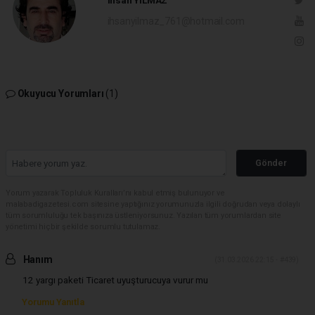
İhsan YILMAZ
ihsanyilmaz_761@hotmail.com
Okuyucu Yorumları
(1)
Gönder
Yorum yazarak Topluluk Kuralları’nı kabul etmiş bulunuyor ve
malabadigazetesi.com sitesine yaptığınız yorumunuzla ilgili doğrudan veya dolaylı
tüm sorumluluğu tek başınıza üstleniyorsunuz. Yazılan tüm yorumlardan site
yönetimi hiçbir şekilde sorumlu tutulamaz.
Hanım
(31.03.2026 22:15 - #439)
12 yargı paketi Ticaret uyuşturucuya vurur mu
Yorumu Yanıtla