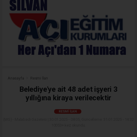
Anasayfa
Resmi İlan
Belediye'ye ait 48 adet işyeri 3
yıllığına kiraya verilecektir
RESMI İLAN
(MG) - Malabadi Gazetesi | 30.01.2025 - 08:05, Güncelleme: 31.01.2025 - 14:32
10053+ kez okundu.