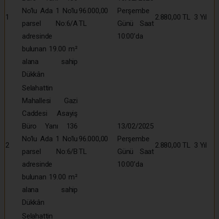
No’lu Ada 1 No’lu
96.000,00
Perşembe
1
2.880,00 TL
3 Yıl
parsel No:6/A
TL
Günü Saat
adresinde
10:00’da
bulunan 19.00 m²
alana sahip
Dükkân
Selahattin
Mahallesi Gazi
Caddesi Asayiş
Büro Yanı 136
13/02/2025
No’lu Ada 1 No’lu
96.000,00
Perşembe
2
2.880,00 TL
3 Yıl
parsel No:6/B
TL
Günü Saat
adresinde
10:00’da
bulunan 19.00 m²
alana sahip
Dükkân
Selahattin