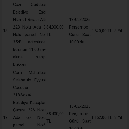
Gazi Caddesi
Belediye Eski
Hizmet Binası Altı
13/02/2025
223 Nolu Ada 3
84.000,00
Perşembe
18
2.520,00 TL
3 Yıl
Nolu parsel No:
TL
Günü Saat
35/B adresinde
10:00’da
bulunan 11.00 m²
alana sahip
Dükkân
Cami Mahallesi
Selahattin Eyyubi
Caddesi
218.Sokak
Belediye Kasaplar
13/02/2025
Çarşısı 226 Nolu
38.400,00
Perşembe
19
Ada 67 Nolu
1.152,00 TL
3 Yıl
TL
Günü Saat
parsel No:6
10:00’da