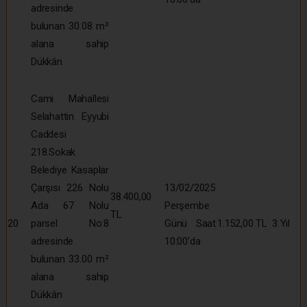
adresinde
bulunan 30.08 m²
alana sahip
Dükkân
Cami Mahallesi
Selahattin Eyyubi
Caddesi
218.Sokak
Belediye Kasaplar
Çarşısı 226 Nolu
13/02/2025
38.400,00
Ada 67 Nolu
Perşembe
TL
20
parsel No:8
Günü Saat
1.152,00 TL
3 Yıl
adresinde
10:00’da
bulunan 33.00 m²
alana sahip
Dükkân