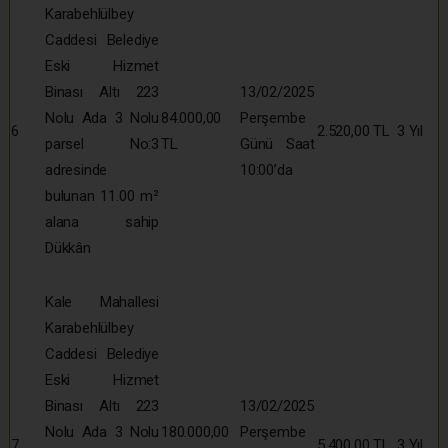
Karabehlülbey
Caddesi Belediye
Eski Hizmet
Binası Altı 223
13/02/2025
Nolu Ada 3 Nolu
84.000,00
Perşembe
6
2.520,00 TL
3 Yıl
parsel No:3
TL
Günü Saat
adresinde
10:00’da
bulunan 11.00 m²
alana sahip
Dükkân
Kale Mahallesi
Karabehlülbey
Caddesi Belediye
Eski Hizmet
Binası Altı 223
13/02/2025
Nolu Ada 3 Nolu
180.000,00
Perşembe
7
5.400,00 TL
3 Yıl