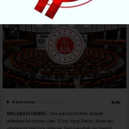
ABONE OL
Erkek
|
Kadın
(Haberi Sesli Oku)
MALABADİ HABER
- Yeni süreçle birlikte atılacak
adımların bir parçası olan 12’inci Yargı Paketi, Nisan ayı
ortalarında Meclis’e gelecek. Yeni paketteki en önemli