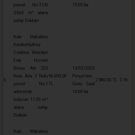
parsel No:31/B
10:00’da
24,60 m² alana
sahip Dükkân
Kale Mahallesi
Karabehlülbey
Caddesi Belediye
Eski Hizmet
Binası Altı 223
13/02/2025
Nolu Ada 3 Nolu
96.000,00
Perşembe
5
2.880,00 TL
3 Yıl
parsel No:1
TL
Günü Saat
adresinde
10:00’da
bulunan 11.00 m²
alana sahip
Dükkân
Kale Mahallesi