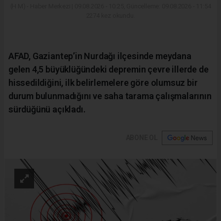
(H M) - Haber Merkezi | 09.08.2026 - 10:25, Güncelleme: 09.08.2026 - 11:54
2274 kez okundu.
AFAD, Gaziantep’in Nurdağı ilçesinde meydana
gelen 4,5 büyüklüğündeki depremin çevre illerde de
hissedildiğini, ilk belirlemelere göre olumsuz bir
durum bulunmadığını ve saha tarama çalışmalarının
sürdüğünü açıkladı.
ABONE OL