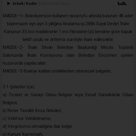
Erkek
|
Kadın
(Haberi Sesli Oku)
MADDE–1- Belediyemizin kullanım tasarrufu altında bulunan 48 adet
taşınmazın ayrı ayrı 3 yıllığına kiralama işi 2886 Sayılı Devlet İhale
Kanunun 35 inci maddesinin 1 inci fıkrasının (a) bendine göre kapalı
teklif usulü ve arttırma suretiyle ihale edilecektir.
MADDE–2- İhale Silvan Belediye Başkanlığı Meclis Toplantı
Salonunda İhale Komisyonu olan Belediye Encümen üyeleri
huzurunda yapılacaktır.
MADDE–3-İhaleye katılan isteklilerden istenecek belgeler;
3.1-Şirketler İçin;
a) Ticaret ve Sanayi Odası Belgesi veya Esnaf Sanatkârlar Odası
Belgesi,
b) Noter Tasdikli İmza Sirküleri,
c) Vekil ise Vekâletname,
d) Vergi borcu olmadığına dair belge
e) Kanuni İkametgâh,