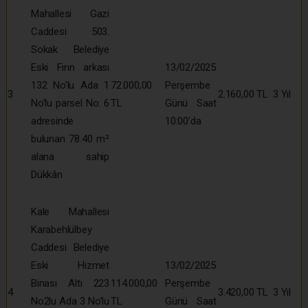
Mahallesi Gazi
Caddesi 503.
Sokak Belediye
Eski Fırın arkası
13/02/2025
132 No’lu Ada 1
72.000,00
Perşembe
3
2.160,00 TL
3 Yıl
No’lu parsel No: 6
TL
Günü Saat
adresinde
10:00’da
bulunan 78.40 m²
alana sahip
Dükkân
Kale Mahallesi
Karabehlülbey
Caddesi Belediye
Eski Hizmet
13/02/2025
Binası Altı 223
114.000,00
Perşembe
4
3.420,00 TL
3 Yıl
No2lu Ada 3 No’lu
TL
Günü Saat