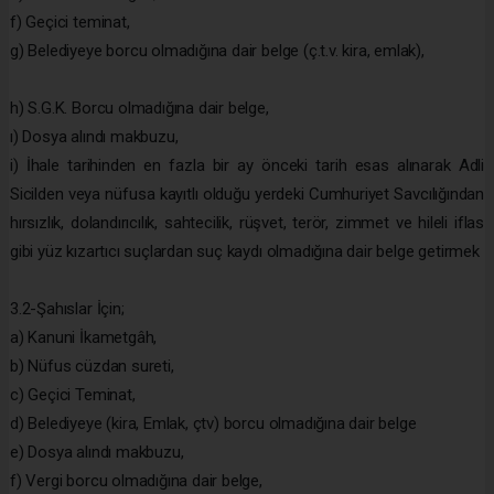
f) Geçici teminat,
g) Belediyeye borcu olmadığına dair belge (ç.t.v. kira, emlak),
h) S.G.K. Borcu olmadığına dair belge,
ı) Dosya alındı makbuzu,
i) İhale tarihinden en fazla bir ay önceki tarih esas alınarak Adli
Sicilden veya nüfusa kayıtlı olduğu yerdeki Cumhuriyet Savcılığından
hırsızlık, dolandırıcılık, sahtecilik, rüşvet, terör, zimmet ve hileli iflas
gibi yüz kızartıcı suçlardan suç kaydı olmadığına dair belge getirmek
3.2-Şahıslar İçin;
a) Kanuni İkametgâh,
b) Nüfus cüzdan sureti,
c) Geçici Teminat,
d) Belediyeye (kira, Emlak, çtv) borcu olmadığına dair belge
e) Dosya alındı makbuzu,
f) Vergi borcu olmadığına dair belge,