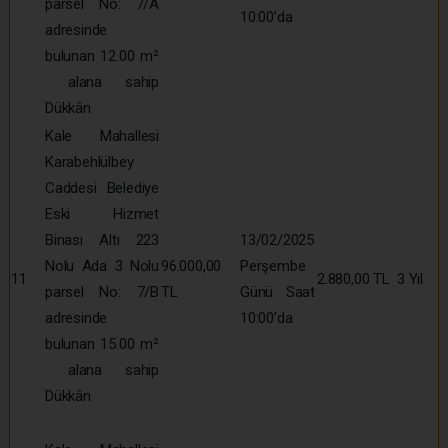
parsel No: 7/A
10:00’da
adresinde
bulunan 12.00 m²
alana sahip
Dükkân
Kale Mahallesi
Karabehlülbey
Caddesi Belediye
Eski Hizmet
Binası Altı 223
13/02/2025
Nolu Ada 3 Nolu
96.000,00
Perşembe
11
2.880,00 TL
3 Yıl
parsel No: 7/B
TL
Günü Saat
adresinde
10:00’da
bulunan 15.00 m²
alana sahip
Dükkân