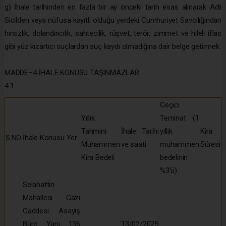
g) İhale tarihinden en fazla bir ay önceki tarih esas alınarak Adli
Sicilden veya nüfusa kayıtlı olduğu yerdeki Cumhuriyet Savcılığından
hırsızlık, dolandırıcılık, sahtecilik, rüşvet, terör, zimmet ve hileli iflas
gibi yüz kızartıcı suçlardan suç kaydı olmadığına dair belge getirmek.
MADDE–4 İHALE KONUSU TAŞINMAZLAR
4.1
Geçici
Yıllık
Teminat (1
Tahmini
İhale Tarihi
yıllık
Kira
S.NO
İhale Konusu Yer
Muhammen
ve saati
muhammen
Süresi
Kira Bedeli
bedelinin
%3’ü)
Selahattin
Mahallesi Gazi
Caddesi Asayiş
Büro Yanı 136
13/02/2025