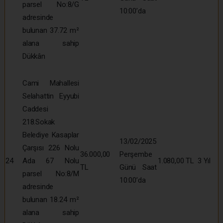
parsel No:8/G
10:00’da
adresinde
bulunan 37.72 m²
alana sahip
Dükkân
Cami Mahallesi
Selahattin Eyyubi
Caddesi
218.Sokak
Belediye Kasaplar
13/02/2025
Çarşısı 226 Nolu
36.000,00
Perşembe
24
Ada 67 Nolu
1.080,00 TL
3 Yıl
TL
Günü Saat
parsel No:8/M
10:00’da
adresinde
bulunan 18.24 m²
alana sahip