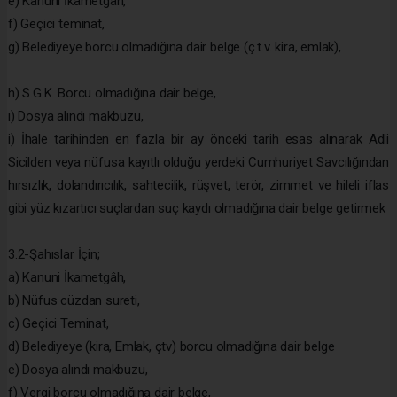
e) Kanuni İkametgâh,
f) Geçici teminat,
g) Belediyeye borcu olmadığına dair belge (ç.t.v. kira, emlak),
h) S.G.K. Borcu olmadığına dair belge,
ı) Dosya alındı makbuzu,
i) İhale tarihinden en fazla bir ay önceki tarih esas alınarak Adli
Sicilden veya nüfusa kayıtlı olduğu yerdeki Cumhuriyet Savcılığından
hırsızlık, dolandırıcılık, sahtecilik, rüşvet, terör, zimmet ve hileli iflas
gibi yüz kızartıcı suçlardan suç kaydı olmadığına dair belge getirmek
3.2-Şahıslar İçin;
a) Kanuni İkametgâh,
b) Nüfus cüzdan sureti,
c) Geçici Teminat,
d) Belediyeye (kira, Emlak, çtv) borcu olmadığına dair belge
e) Dosya alındı makbuzu,
f) Vergi borcu olmadığına dair belge,