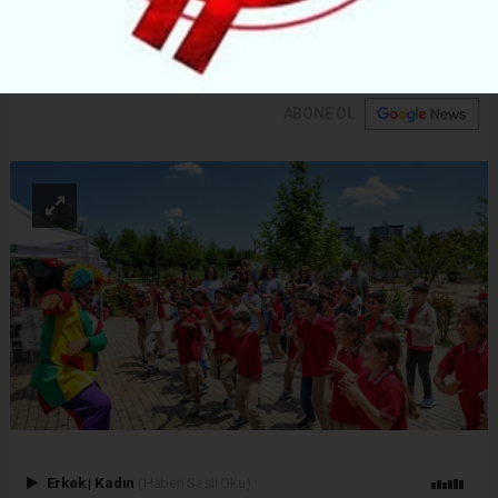
yemliği yapımı ve bugün buraya kaç karbonla geldin
etkinlikleri düzenlendi.
ABONE OL
Erkek
|
Kadın
(Haberi Sesli Oku)