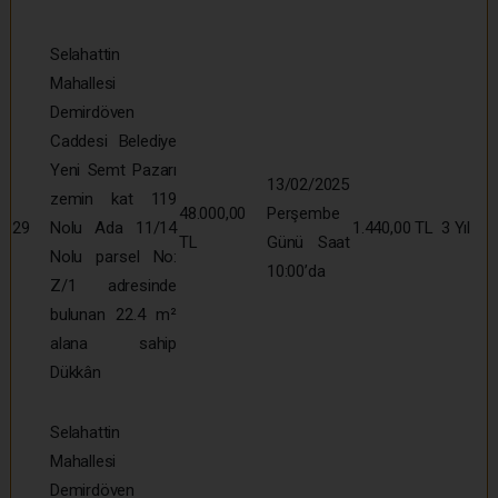
Selahattin
Mahallesi
Demirdöven
Caddesi Belediye
Yeni Semt Pazarı
13/02/2025
zemin kat 119
48.000,00
Perşembe
29
Nolu Ada 11/14
1.440,00 TL
3 Yıl
TL
Günü Saat
Nolu parsel No:
10:00’da
Z/1 adresinde
bulunan 22.4 m²
alana sahip
Dükkân
Selahattin
Mahallesi
Demirdöven