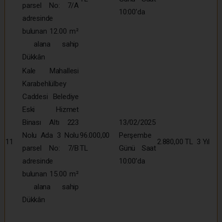
parsel No: 7/A
10:00’da
adresinde
bulunan 12.00 m²
alana sahip
Dükkân
Kale Mahallesi
Karabehlülbey
Caddesi Belediye
Eski Hizmet
Binası Altı 223
13/02/2025
Nolu Ada 3 Nolu
96.000,00
Perşembe
11
2.880,00 TL
3 Yıl
parsel No: 7/B
TL
Günü Saat
adresinde
10:00’da
bulunan 15.00 m²
alana sahip
Dükkân