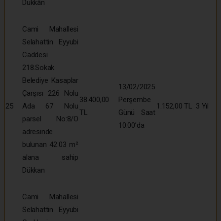
Dükkân
Cami Mahallesi
Selahattin Eyyubi
Caddesi
218.Sokak
Belediye Kasaplar
13/02/2025
Çarşısı 226 Nolu
38.400,00
Perşembe
25
Ada 67 Nolu
1.152,00 TL
3 Yıl
TL
Günü Saat
parsel No:8/O
10:00’da
adresinde
bulunan 42.03 m²
alana sahip
Dükkan
Cami Mahallesi
Selahattin Eyyubi