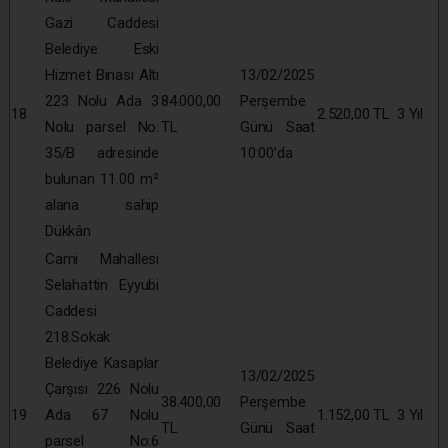
Gazi Caddesi
Belediye Eski
Hizmet Binası Altı
13/02/2025
223 Nolu Ada 3
84.000,00
Perşembe
18
2.520,00 TL
3 Yıl
Nolu parsel No:
TL
Günü Saat
35/B adresinde
10:00’da
bulunan 11.00 m²
alana sahip
Dükkân
Cami Mahallesi
Selahattin Eyyubi
Caddesi
218.Sokak
Belediye Kasaplar
13/02/2025
Çarşısı 226 Nolu
38.400,00
Perşembe
19
Ada 67 Nolu
1.152,00 TL
3 Yıl
TL
Günü Saat
parsel No:6