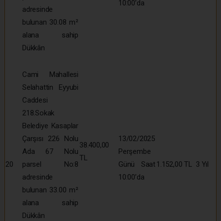
10:00’da
adresinde
bulunan 30.08 m²
alana sahip
Dükkân
Cami Mahallesi
Selahattin Eyyubi
Caddesi
218.Sokak
Belediye Kasaplar
Çarşısı 226 Nolu
13/02/2025
38.400,00
Ada 67 Nolu
Perşembe
TL
20
parsel No:8
Günü Saat
1.152,00 TL
3 Yıl
adresinde
10:00’da
bulunan 33.00 m²
alana sahip
Dükkân