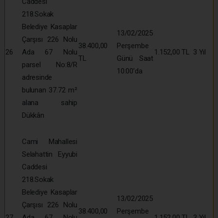
Caddesi
218.Sokak
Belediye Kasaplar
13/02/2025
Çarşısı 226 Nolu
38.400,00
Perşembe
26
Ada 67 Nolu
1.152,00 TL
3 Yıl
TL
Günü Saat
parsel No:8/R
10:00’da
adresinde
bulunan 37.72 m²
alana sahip
Dükkân
Cami Mahallesi
Selahattin Eyyubi
Caddesi
218.Sokak
Belediye Kasaplar
13/02/2025
Çarşısı 226 Nolu
38.400,00
Perşembe
27
Ada 67 Nolu
1.152,00 TL
3 Yıl