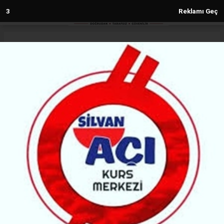
2
Reklamı Geç
Anasayfa
Diyarbakır
Kayapınar’da Ekoloji Şenliği
DIYARBAKIR
(H M) - Haber Merkezi | 04.06.2026 - 18:11, Güncelleme: 04.06.2026 - 18:11
43812+ kez okundu.
Kayapınar Belediyesi 5 Haziran Çevre Dünya Günü
dolasıyla Ekolojik Dönüşüm Şenliği düzenledi.
Şenlikte tohum yolculuğu, kompost yapımı, bez
boyama, çanta boyama, eski kotlarından çanta
yapımı, atık kâğıttan kâğıt yapımı, kitap-oyuncak
takas etkinliği, atık kâğıttan kâğıt yapımı, kuş