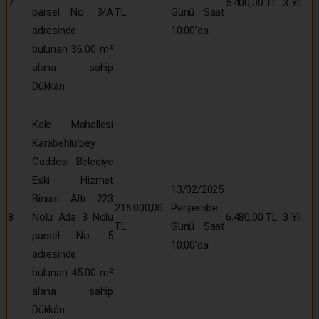
7
5.400,00 TL
3 Yıl
parsel No: 3/A
TL
Günü Saat
adresinde
10:00’da
bulunan 36.00 m²
alana sahip
Dükkân
Kale Mahallesi
Karabehlülbey
Caddesi Belediye
Eski Hizmet
13/02/2025
Binası Altı 223
216.000,00
Perşembe
8
Nolu Ada 3 Nolu
6.480,00 TL
3 Yıl
TL
Günü Saat
parsel No: 5
10:00’da
adresinde
bulunan 45.00 m²
alana sahip
Dükkân