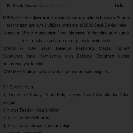
Erkek
|
Kadın
(Haberi Sesli Oku)
MADDE–1- Belediyemizin kullanım tasarrufu altında bulunan 48 adet
taşınmazın ayrı ayrı 3 yıllığına kiralama işi 2886 Sayılı Devlet İhale
Kanunun 35 inci maddesinin 1 inci fıkrasının (a) bendine göre kapalı
teklif usulü ve arttırma suretiyle ihale edilecektir.
MADDE–2- İhale Silvan Belediye Başkanlığı Meclis Toplantı
Salonunda İhale Komisyonu olan Belediye Encümen üyeleri
huzurunda yapılacaktır.
MADDE–3-İhaleye katılan isteklilerden istenecek belgeler;
3.1-Şirketler İçin;
a) Ticaret ve Sanayi Odası Belgesi veya Esnaf Sanatkârlar Odası
Belgesi,
b) Noter Tasdikli İmza Sirküleri,
c) Vekil ise Vekâletname,
d) Vergi borcu olmadığına dair belge