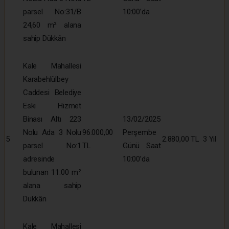
parsel No:31/B
10:00’da
24,60 m² alana
sahip Dükkân
Kale Mahallesi
Karabehlülbey
Caddesi Belediye
Eski Hizmet
Binası Altı 223
13/02/2025
Nolu Ada 3 Nolu
96.000,00
Perşembe
5
2.880,00 TL
3 Yıl
parsel No:1
TL
Günü Saat
adresinde
10:00’da
bulunan 11.00 m²
alana sahip
Dükkân
Kale Mahallesi