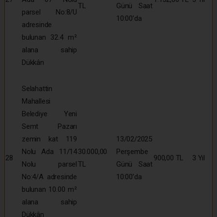
TL
Günü Saat
parsel No:8/U
10:00’da
adresinde
bulunan 32.4 m²
alana sahip
Dükkân
Selahattin
Mahallesi
Belediye Yeni
Semt Pazarı
zemin kat 119
13/02/2025
Nolu Ada 11/14
30.000,00
Perşembe
28
900,00 TL
3 Yıl
Nolu parsel
TL
Günü Saat
No:4/A adresinde
10:00’da
bulunan 10.00 m²
alana sahip
Dükkân