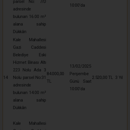
parsel No: 7/D
10:00’da
adresinde
bulunan 16.00 m²
alana sahip
Dükkân
Kale Mahallesi
Gazi Caddesi
Belediye Eski
Hizmet Binası Altı
13/02/2025
223 Nolu Ada 3
84.000,00
Perşembe
14
Nolu parsel No:31
2.520,00 TL
3 Yıl
TL
Günü Saat
adresinde
10:00’da
bulunan 14.00 m²
alana sahip
Dükkân
Kale Mahallesi