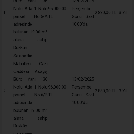
Büro Yanı 136
13/02/2025
No’lu Ada 1 No’lu
96.000,00
Perşembe
1
2.880,00 TL
3 Yıl
parsel No:6/A
TL
Günü Saat
adresinde
10:00’da
bulunan 19.00 m²
alana sahip
Dükkân
Selahattin
Mahallesi Gazi
Caddesi Asayiş
Büro Yanı 136
13/02/2025
No’lu Ada 1 No’lu
96.000,00
Perşembe
2
2.880,00 TL
3 Yıl
parsel No:6/B
TL
Günü Saat
adresinde
10:00’da
bulunan 19.00 m²
alana sahip
Dükkân