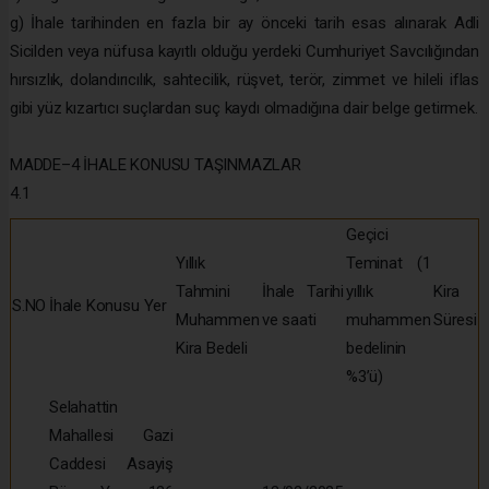
g) İhale tarihinden en fazla bir ay önceki tarih esas alınarak Adli
Sicilden veya nüfusa kayıtlı olduğu yerdeki Cumhuriyet Savcılığından
hırsızlık, dolandırıcılık, sahtecilik, rüşvet, terör, zimmet ve hileli iflas
gibi yüz kızartıcı suçlardan suç kaydı olmadığına dair belge getirmek.
MADDE–4 İHALE KONUSU TAŞINMAZLAR
4.1
Geçici
Yıllık
Teminat (1
Tahmini
İhale Tarihi
yıllık
Kira
S.NO
İhale Konusu Yer
Muhammen
ve saati
muhammen
Süresi
Kira Bedeli
bedelinin
%3’ü)
Selahattin
Mahallesi Gazi
Caddesi Asayiş