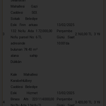
Selahattin
Mahallesi Gazi
Caddesi 503.
Sokak Belediye
Eski Fırın arkası
13/02/2025
132 No’lu Ada 1
72.000,00
Perşembe
3
2.160,00 TL
3 Yıl
No’lu parsel No: 6
TL
Günü Saat
adresinde
10:00’da
bulunan 78.40 m²
alana sahip
Dükkân
Kale Mahallesi
Karabehlülbey
Caddesi Belediye
Eski Hizmet
13/02/2025
Binası Altı 223
114.000,00
Perşembe
4
3.420,00 TL
3 Yıl
No2lu Ada 3 No’lu
TL
Günü Saat