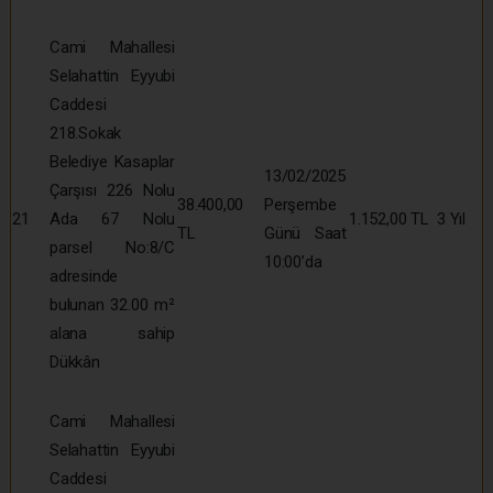
Cami Mahallesi
Selahattin Eyyubi
Caddesi
218.Sokak
Belediye Kasaplar
13/02/2025
Çarşısı 226 Nolu
38.400,00
Perşembe
21
Ada 67 Nolu
1.152,00 TL
3 Yıl
TL
Günü Saat
parsel No:8/C
10:00’da
adresinde
bulunan 32.00 m²
alana sahip
Dükkân
Cami Mahallesi
Selahattin Eyyubi
Caddesi