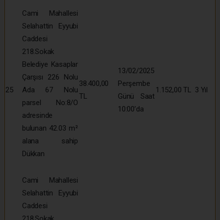
Cami Mahallesi
Selahattin Eyyubi
Caddesi
218.Sokak
Belediye Kasaplar
13/02/2025
Çarşısı 226 Nolu
38.400,00
Perşembe
25
Ada 67 Nolu
1.152,00 TL
3 Yıl
TL
Günü Saat
parsel No:8/O
10:00’da
adresinde
bulunan 42.03 m²
alana sahip
Dükkan
Cami Mahallesi
Selahattin Eyyubi
Caddesi
218.Sokak