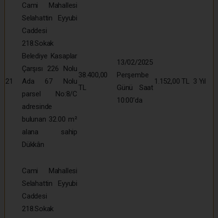
Cami Mahallesi
Selahattin Eyyubi
Caddesi
218.Sokak
Belediye Kasaplar
13/02/2025
Çarşısı 226 Nolu
38.400,00
Perşembe
21
Ada 67 Nolu
1.152,00 TL
3 Yıl
TL
Günü Saat
parsel No:8/C
10:00’da
adresinde
bulunan 32.00 m²
alana sahip
Dükkân
Cami Mahallesi
Selahattin Eyyubi
Caddesi
218.Sokak