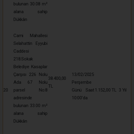
bulunan 30.08 m²
alana sahip
Dükkân
Cami Mahallesi
Selahattin Eyyubi
Caddesi
218.Sokak
Belediye Kasaplar
Çarşısı 226 Nolu
13/02/2025
38.400,00
Ada 67 Nolu
Perşembe
TL
20
parsel No:8
Günü Saat
1.152,00 TL
3 Yıl
adresinde
10:00’da
bulunan 33.00 m²
alana sahip
Dükkân