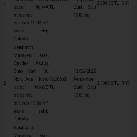
1
2.880,00 TL
3 Yıl
parsel No:6/A
TL
Günü Saat
adresinde
10:00’da
bulunan 19.00 m²
alana sahip
Dükkân
Selahattin
Mahallesi Gazi
Caddesi Asayiş
Büro Yanı 136
13/02/2025
No’lu Ada 1 No’lu
96.000,00
Perşembe
2
2.880,00 TL
3 Yıl
parsel No:6/B
TL
Günü Saat
adresinde
10:00’da
bulunan 19.00 m²
alana sahip
Dükkân
Selahattin
Mahallesi Gazi