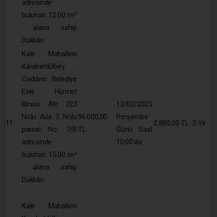
adresinde
bulunan 12.00 m²
alana sahip
Dükkân
Kale Mahallesi
Karabehlülbey
Caddesi Belediye
Eski Hizmet
Binası Altı 223
13/02/2025
Nolu Ada 3 Nolu
96.000,00
Perşembe
11
2.880,00 TL
3 Yıl
parsel No: 7/B
TL
Günü Saat
adresinde
10:00’da
bulunan 15.00 m²
alana sahip
Dükkân
Kale Mahallesi