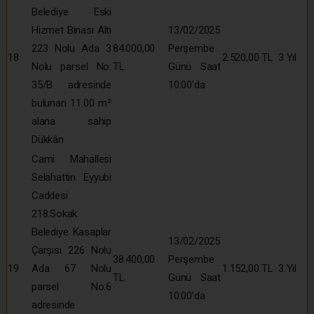
Belediye Eski
Hizmet Binası Altı
13/02/2025
223 Nolu Ada 3
84.000,00
Perşembe
18
2.520,00 TL
3 Yıl
Nolu parsel No:
TL
Günü Saat
35/B adresinde
10:00’da
bulunan 11.00 m²
alana sahip
Dükkân
Cami Mahallesi
Selahattin Eyyubi
Caddesi
218.Sokak
Belediye Kasaplar
13/02/2025
Çarşısı 226 Nolu
38.400,00
Perşembe
19
Ada 67 Nolu
1.152,00 TL
3 Yıl
TL
Günü Saat
parsel No:6
10:00’da
adresinde