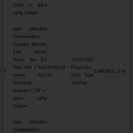
24,60 m² alana
sahip Dükkân
Kale Mahallesi
Karabehlülbey
Caddesi Belediye
Eski Hizmet
Binası Altı 223
13/02/2025
Nolu Ada 3 Nolu
96.000,00
Perşembe
5
2.880,00 TL
3 Yıl
parsel No:1
TL
Günü Saat
adresinde
10:00’da
bulunan 11.00 m²
alana sahip
Dükkân
Kale Mahallesi
Karabehlülbey