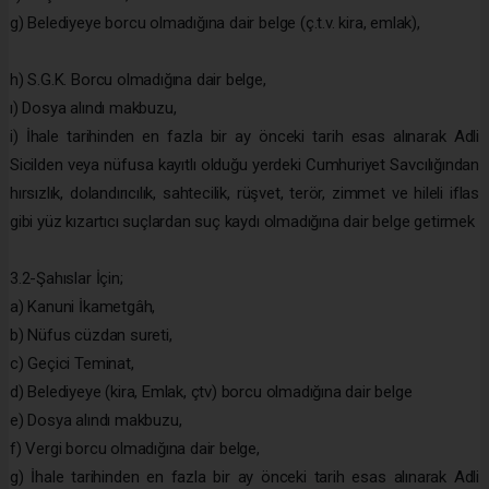
g) Belediyeye borcu olmadığına dair belge (ç.t.v. kira, emlak),
h) S.G.K. Borcu olmadığına dair belge,
ı) Dosya alındı makbuzu,
i) İhale tarihinden en fazla bir ay önceki tarih esas alınarak Adli
Sicilden veya nüfusa kayıtlı olduğu yerdeki Cumhuriyet Savcılığından
hırsızlık, dolandırıcılık, sahtecilik, rüşvet, terör, zimmet ve hileli iflas
gibi yüz kızartıcı suçlardan suç kaydı olmadığına dair belge getirmek
3.2-Şahıslar İçin;
a) Kanuni İkametgâh,
b) Nüfus cüzdan sureti,
c) Geçici Teminat,
d) Belediyeye (kira, Emlak, çtv) borcu olmadığına dair belge
e) Dosya alındı makbuzu,
f) Vergi borcu olmadığına dair belge,
g) İhale tarihinden en fazla bir ay önceki tarih esas alınarak Adli