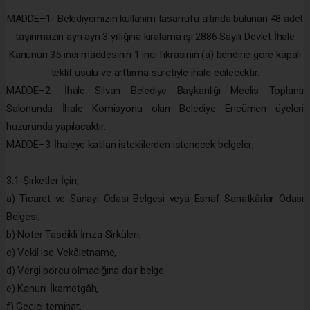
MADDE–1- Belediyemizin kullanım tasarrufu altında bulunan 48 adet
taşınmazın ayrı ayrı 3 yıllığına kiralama işi 2886 Sayılı Devlet İhale
Kanunun 35 inci maddesinin 1 inci fıkrasının (a) bendine göre kapalı
teklif usulü ve arttırma suretiyle ihale edilecektir.
MADDE–2- İhale Silvan Belediye Başkanlığı Meclis Toplantı
Salonunda İhale Komisyonu olan Belediye Encümen üyeleri
huzurunda yapılacaktır.
MADDE–3-İhaleye katılan isteklilerden istenecek belgeler;
3.1-Şirketler İçin;
a) Ticaret ve Sanayi Odası Belgesi veya Esnaf Sanatkârlar Odası
Belgesi,
b) Noter Tasdikli İmza Sirküleri,
c) Vekil ise Vekâletname,
d) Vergi borcu olmadığına dair belge
e) Kanuni İkametgâh,
f) Geçici teminat,