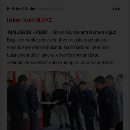
Erkek
|
Kadın
(Haberi Sesli Oku)
Haber: İhsan YILMAZ
MALABADİ HABER
– Silvan Kaymakamı
Osman Oğuz
Ekşi
, ilçe merkezinde esnaf ve mahalle muhtarlarına
yönelik ziyaretlerde bulundu. Gazi Caddesi üzerinde
bulunan esnafları ziyaret eden Kaymakam Ekşi,
vatandaşlarla sohbet ederek talep ve önerilerini dinledi.