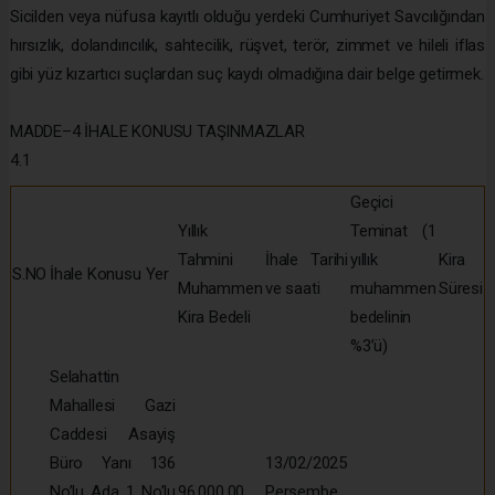
Sicilden veya nüfusa kayıtlı olduğu yerdeki Cumhuriyet Savcılığından
hırsızlık, dolandırıcılık, sahtecilik, rüşvet, terör, zimmet ve hileli iflas
gibi yüz kızartıcı suçlardan suç kaydı olmadığına dair belge getirmek.
MADDE–4 İHALE KONUSU TAŞINMAZLAR
4.1
Geçici
Yıllık
Teminat (1
Tahmini
İhale Tarihi
yıllık
Kira
S.NO
İhale Konusu Yer
Muhammen
ve saati
muhammen
Süresi
Kira Bedeli
bedelinin
%3’ü)
Selahattin
Mahallesi Gazi
Caddesi Asayiş
Büro Yanı 136
13/02/2025
No’lu Ada 1 No’lu
96.000,00
Perşembe