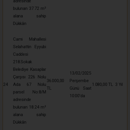
adresinde
bulunan 37.72 m²
alana sahip
Dükkân
Cami Mahallesi
Selahattin Eyyubi
Caddesi
218.Sokak
Belediye Kasaplar
13/02/2025
Çarşısı 226 Nolu
36.000,00
Perşembe
24
Ada 67 Nolu
1.080,00 TL
3 Yıl
TL
Günü Saat
parsel No:8/M
10:00’da
adresinde
bulunan 18.24 m²
alana sahip
Dükkân