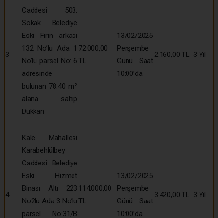
Caddesi 503.
Sokak Belediye
Eski Fırın arkası
13/02/2025
132 No’lu Ada 1
72.000,00
Perşembe
3
2.160,00 TL
3 Yıl
No’lu parsel No: 6
TL
Günü Saat
adresinde
10:00’da
bulunan 78.40 m²
alana sahip
Dükkân
Kale Mahallesi
Karabehlülbey
Caddesi Belediye
Eski Hizmet
13/02/2025
Binası Altı 223
114.000,00
Perşembe
4
3.420,00 TL
3 Yıl
No2lu Ada 3 No’lu
TL
Günü Saat
parsel No:31/B
10:00’da