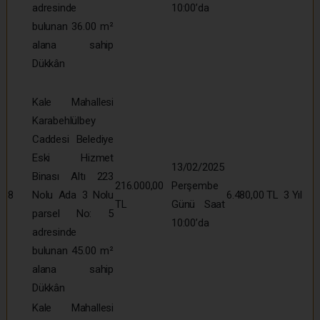
adresinde
10:00’da
bulunan 36.00 m²
alana sahip
Dükkân
Kale Mahallesi
Karabehlülbey
Caddesi Belediye
Eski Hizmet
13/02/2025
Binası Altı 223
216.000,00
Perşembe
8
Nolu Ada 3 Nolu
6.480,00 TL
3 Yıl
TL
Günü Saat
parsel No: 5
10:00’da
adresinde
bulunan 45.00 m²
alana sahip
Dükkân
Kale Mahallesi