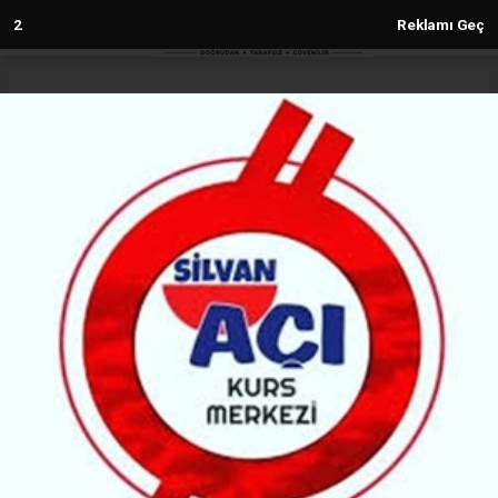
Anasayfa
Silvan
Kaymakam Ekşi’den Esnaf ve
Mahalle Muhtarlarına Ziyaret
SILVAN
(MH) - MALABADİ HABER | 12.03.2026 - 11:19, Güncelleme: 12.03.2026 - 11:19
35081+ kez okundu.
Silvan Kaymakamı Osman Oğuz Ekşi, ilçe
merkezinde esnaf ve mahalle muhtarlarını ziyaret
ederek vatandaşların talep ve sorunlarını dinledi.
Ziyaret sırasında bir vatandaş APP plaka
uygulamasıyla ilgili yaşadığı mağduriyeti de dile