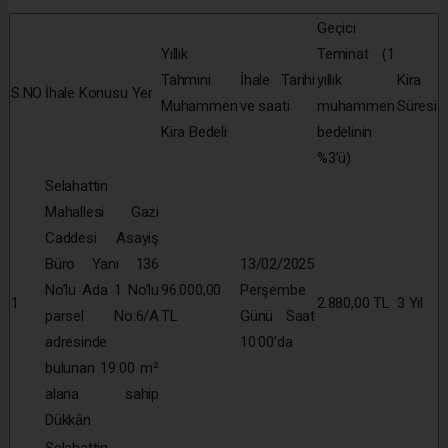
Geçici
Yıllık
Teminat (1
Tahmini
İhale Tarihi
yıllık
Kira
S.NO
İhale Konusu Yer
Muhammen
ve saati
muhammen
Süresi
Kira Bedeli
bedelinin
%3’ü)
Selahattin
Mahallesi Gazi
Caddesi Asayiş
Büro Yanı 136
13/02/2025
No’lu Ada 1 No’lu
96.000,00
Perşembe
1
2.880,00 TL
3 Yıl
parsel No:6/A
TL
Günü Saat
adresinde
10:00’da
bulunan 19.00 m²
alana sahip
Dükkân