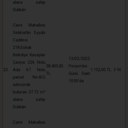
alana sahip
Dükkân
Cami Mahallesi
Selahattin Eyyubi
Caddesi
218.Sokak
Belediye Kasaplar
13/02/2025
Çarşısı 226 Nolu
38.400,00
Perşembe
23
Ada 67 Nolu
1.152,00 TL
3 Yıl
TL
Günü Saat
parsel No:8/G
10:00’da
adresinde
bulunan 37.72 m²
alana sahip
Dükkân
Cami Mahallesi