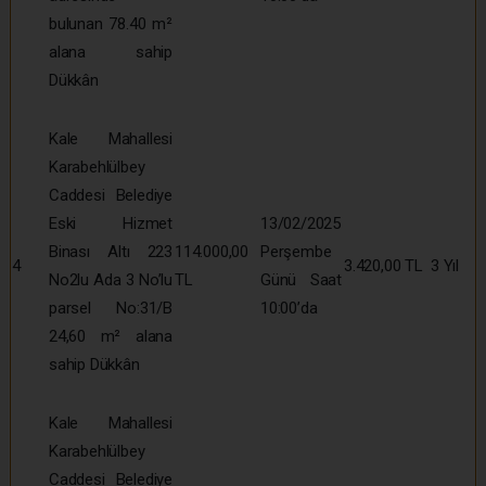
bulunan 78.40 m²
alana sahip
Dükkân
Kale Mahallesi
Karabehlülbey
Caddesi Belediye
Eski Hizmet
13/02/2025
Binası Altı 223
114.000,00
Perşembe
4
3.420,00 TL
3 Yıl
No2lu Ada 3 No’lu
TL
Günü Saat
parsel No:31/B
10:00’da
24,60 m² alana
sahip Dükkân
Kale Mahallesi
Karabehlülbey
Caddesi Belediye