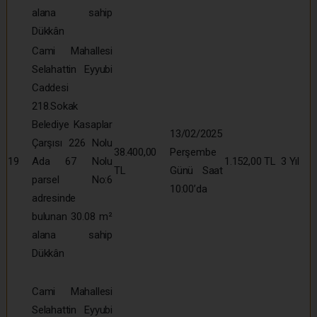
alana sahip
Dükkân
Cami Mahallesi
Selahattin Eyyubi
Caddesi
218.Sokak
Belediye Kasaplar
13/02/2025
Çarşısı 226 Nolu
38.400,00
Perşembe
19
Ada 67 Nolu
1.152,00 TL
3 Yıl
TL
Günü Saat
parsel No:6
10:00’da
adresinde
bulunan 30.08 m²
alana sahip
Dükkân
Cami Mahallesi
Selahattin Eyyubi