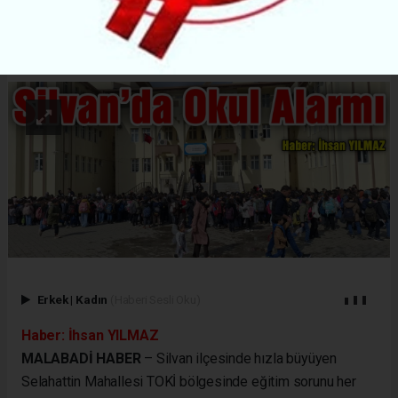
ABONE OL
Erkek
|
Kadın
(Haberi Sesli Oku)
Haber: İhsan YILMAZ
MALABADİ HABER
– Silvan ilçesinde hızla büyüyen
Selahattin Mahallesi TOKİ bölgesinde eğitim sorunu her