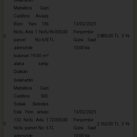
Selahattin
Mahallesi Gazi
Caddesi Asayiş
Büro Yanı 136
13/02/2025
No’lu Ada 1 No’lu
96.000,00
Perşembe
2
2.880,00 TL
3 Yıl
parsel No:6/B
TL
Günü Saat
adresinde
10:00’da
bulunan 19.00 m²
alana sahip
Dükkân
Selahattin
Mahallesi Gazi
Caddesi 503.
Sokak Belediye
Eski Fırın arkası
13/02/2025
132 No’lu Ada 1
72.000,00
Perşembe
3
2.160,00 TL
3 Yıl
No’lu parsel No: 6
TL
Günü Saat
adresinde
10:00’da