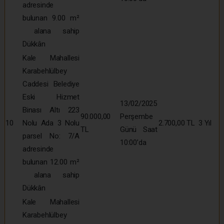
adresinde
bulunan 9.00 m²
alana sahip
Dükkân
Kale Mahallesi
Karabehlülbey
Caddesi Belediye
Eski Hizmet
13/02/2025
Binası Altı 223
90.000,00
Perşembe
10
Nolu Ada 3 Nolu
2.700,00 TL
3 Yıl
TL
Günü Saat
parsel No: 7/A
10:00’da
adresinde
bulunan 12.00 m²
alana sahip
Dükkân
Kale Mahallesi
Karabehlülbey