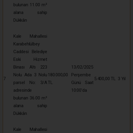
bulunan 11.00 m²
alana sahip
Dükkân
Kale Mahallesi
Karabehlülbey
Caddesi Belediye
Eski Hizmet
Binası Altı 223
13/02/2025
Nolu Ada 3 Nolu
180.000,00
Perşembe
7
5.400,00 TL
3 Yıl
parsel No: 3/A
TL
Günü Saat
adresinde
10:00’da
bulunan 36.00 m²
alana sahip
Dükkân
Kale Mahallesi