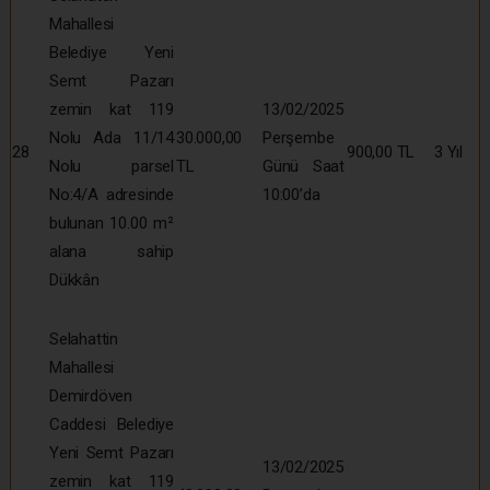
Mahallesi
Belediye Yeni
Semt Pazarı
zemin kat 119
13/02/2025
Nolu Ada 11/14
30.000,00
Perşembe
28
900,00 TL
3 Yıl
Nolu parsel
TL
Günü Saat
No:4/A adresinde
10:00’da
bulunan 10.00 m²
alana sahip
Dükkân
Selahattin
Mahallesi
Demirdöven
Caddesi Belediye
Yeni Semt Pazarı
13/02/2025
zemin kat 119