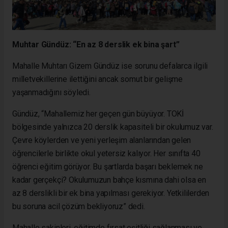
Muhtar Gündüz: “En az 8 derslik ek bina şart”
Mahalle Muhtarı Gizem Gündüz ise sorunu defalarca ilgili
milletvekillerine ilettiğini ancak somut bir gelişme
yaşanmadığını söyledi.
Gündüz, “Mahallemiz her geçen gün büyüyor. TOKİ
bölgesinde yalnızca 20 derslik kapasiteli bir okulumuz var.
Çevre köylerden ve yeni yerleşim alanlarından gelen
öğrencilerle birlikte okul yetersiz kalıyor. Her sınıfta 40
öğrenci eğitim görüyor. Bu şartlarda başarı beklemek ne
kadar gerçekçi? Okulumuzun bahçe kısmına dahi olsa en
az 8 derslikli bir ek bina yapılması gerekiyor. Yetkililerden
bu soruna acil çözüm bekliyoruz” dedi.
Mahalle sakinleri, eğitimde fırsat eşitliği sağlanması ve