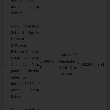
bulunan 37.72 m²
alana sahip
Dükkân
Cami Mahallesi
Selahattin Eyyubi
Caddesi
218.Sokak
Belediye Kasaplar
13/02/2025
Çarşısı 226 Nolu
36.000,00
Perşembe
24
Ada 67 Nolu
1.080,00 TL
3 Yıl
TL
Günü Saat
parsel No:8/M
10:00’da
adresinde
bulunan 18.24 m²
alana sahip
Dükkân
Cami Mahallesi