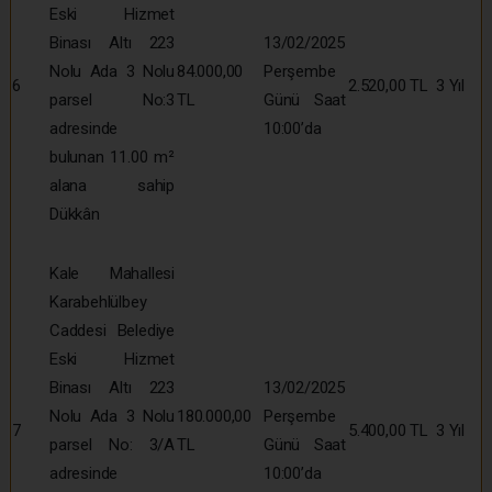
Eski Hizmet
Binası Altı 223
13/02/2025
Nolu Ada 3 Nolu
84.000,00
Perşembe
6
2.520,00 TL
3 Yıl
parsel No:3
TL
Günü Saat
adresinde
10:00’da
bulunan 11.00 m²
alana sahip
Dükkân
Kale Mahallesi
Karabehlülbey
Caddesi Belediye
Eski Hizmet
Binası Altı 223
13/02/2025
Nolu Ada 3 Nolu
180.000,00
Perşembe
7
5.400,00 TL
3 Yıl
parsel No: 3/A
TL
Günü Saat
adresinde
10:00’da