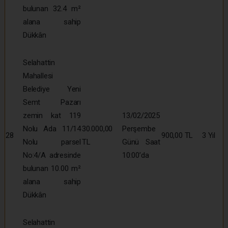
bulunan 32.4 m²
alana sahip
Dükkân
Selahattin
Mahallesi
Belediye Yeni
Semt Pazarı
zemin kat 119
13/02/2025
Nolu Ada 11/14
30.000,00
Perşembe
28
900,00 TL
3 Yıl
Nolu parsel
TL
Günü Saat
No:4/A adresinde
10:00’da
bulunan 10.00 m²
alana sahip
Dükkân
Selahattin