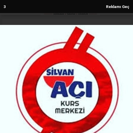
2
Reklamı Geç
Anasayfa
Diyarbakır
Stockholm’da 30 Yıllık Lezzet
Durağı: İsot Kebap İsveçlilerin
Vazgeçilmezi Oldu
DIYARBAKIR
(MH) - MALABADİ HABER | 18.05.2026 - 15:49, Güncelleme: 18.05.2026 - 15:49
112334+ kez okundu.
İsveç’in başkenti Stockholm’ün Farsta semtinde
hizmet veren “İsot Kolgrill & Meze” adlı kebap
salonu, 30 yıldır hem Türklerin hem de İsveçlilerin
uğrak noktası olmayı sürdürüyor. İşletme sahibi