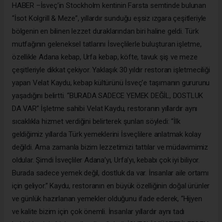
HABER –İsveç’in Stockholm kentinin Farsta semtinde bulunan
“İsot Kolgrill & Meze”, yıllardır sunduğu eşsiz ızgara çeşitleriyle
bölgenin en bilinen lezzet duraklarından biri haline geldi. Türk
mutfağının geleneksel tatlarını İsveçlilerle buluşturan işletme,
özellikle Adana kebap, Urfa kebap, köfte, tavuk şiş ve meze
çeşitleriyle dikkat çekiyor. Yaklaşık 30 yıldır restoran işletmeciliği
yapan Velat Kaydu, kebap kültürünü İsveç’e taşımanın gururunu
yaşadığını belirtti. “BURADA SADECE YEMEK DEĞİL, DOSTLUK
DA VAR” İşletme sahibi Velat Kaydu, restoranın yıllardır aynı
sıcaklıkla hizmet verdiğini belirterek şunları söyledi: “İlk
geldiğimiz yıllarda Türk yemeklerini İsveçlilere anlatmak kolay
değildi. Ama zamanla bizim lezzetimizi tattılar ve müdavimimiz
oldular. Şimdi İsveçliler Adana’yı, Urfa’yı, kebabı çok iyi biliyor.
Burada sadece yemek değil, dostluk da var. İnsanlar aile ortamı
için geliyor.” Kaydu, restoranın en büyük özelliğinin doğal ürünler
ve günlük hazırlanan yemekler olduğunu ifade ederek, “Hijyen
ve kalite bizim için çok önemli. İnsanlar yıllardır aynı tadı