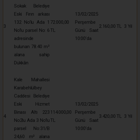
Sokak Belediye
Eski Fırın arkası
13/02/2025
132 No’lu Ada 1
72.000,00
Perşembe
3
2.160,00 TL
3 Yıl
No’lu parsel No: 6
TL
Günü Saat
adresinde
10:00’da
bulunan 78.40 m²
alana sahip
Dükkân
Kale Mahallesi
Karabehlülbey
Caddesi Belediye
Eski Hizmet
13/02/2025
Binası Altı 223
114.000,00
Perşembe
4
3.420,00 TL
3 Yıl
No2lu Ada 3 No’lu
TL
Günü Saat
parsel No:31/B
10:00’da
24,60 m² alana