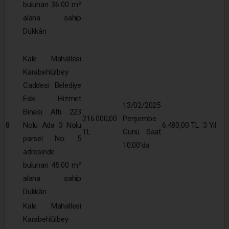
bulunan 36.00 m²
alana sahip
Dükkân
Kale Mahallesi
Karabehlülbey
Caddesi Belediye
Eski Hizmet
13/02/2025
Binası Altı 223
216.000,00
Perşembe
8
Nolu Ada 3 Nolu
6.480,00 TL
3 Yıl
TL
Günü Saat
parsel No: 5
10:00’da
adresinde
bulunan 45.00 m²
alana sahip
Dükkân
Kale Mahallesi
Karabehlülbey