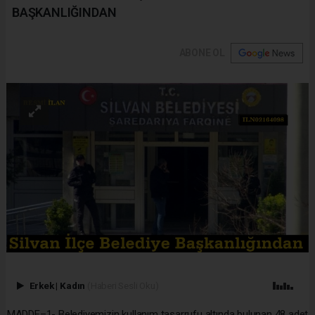
BAŞKANLIĞINDAN
ABONE OL
Erkek
|
Kadın
(Haberi Sesli Oku)
MADDE–1- Belediyemizin kullanım tasarrufu altında bulunan 48 adet