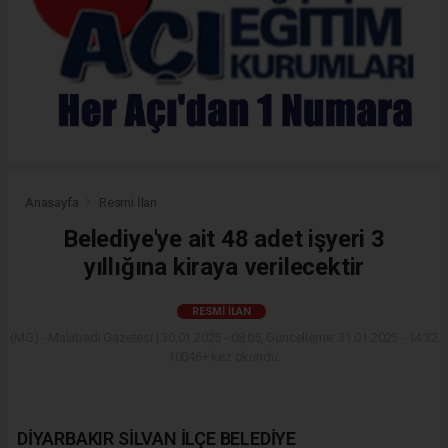
Anasayfa
Resmi İlan
Belediye'ye ait 48 adet işyeri 3
yıllığına kiraya verilecektir
RESMI İLAN
(MG) - Malabadi Gazetesi | 30.01.2025 - 08:05, Güncelleme: 31.01.2025 - 14:32
10046+ kez okundu.
DİYARBAKIR SİLVAN İLÇE BELEDİYE