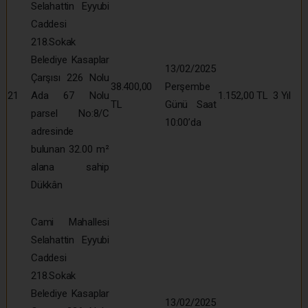
Selahattin Eyyubi
Caddesi
218.Sokak
Belediye Kasaplar
13/02/2025
Çarşısı 226 Nolu
38.400,00
Perşembe
21
Ada 67 Nolu
1.152,00 TL
3 Yıl
TL
Günü Saat
parsel No:8/C
10:00’da
adresinde
bulunan 32.00 m²
alana sahip
Dükkân
Cami Mahallesi
Selahattin Eyyubi
Caddesi
218.Sokak
Belediye Kasaplar
13/02/2025