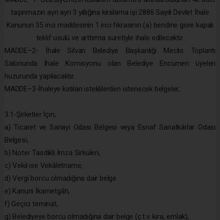
taşınmazın ayrı ayrı 3 yıllığına kiralama işi 2886 Sayılı Devlet İhale
Kanunun 35 inci maddesinin 1 inci fıkrasının (a) bendine göre kapalı
teklif usulü ve arttırma suretiyle ihale edilecektir.
MADDE–2- İhale Silvan Belediye Başkanlığı Meclis Toplantı
Salonunda İhale Komisyonu olan Belediye Encümen üyeleri
huzurunda yapılacaktır.
MADDE–3-İhaleye katılan isteklilerden istenecek belgeler;
3.1-Şirketler İçin;
a) Ticaret ve Sanayi Odası Belgesi veya Esnaf Sanatkârlar Odası
Belgesi,
b) Noter Tasdikli İmza Sirküleri,
c) Vekil ise Vekâletname,
d) Vergi borcu olmadığına dair belge
e) Kanuni İkametgâh,
f) Geçici teminat,
g) Belediyeye borcu olmadığına dair belge (ç.t.v. kira, emlak),