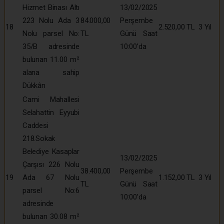
Hizmet Binası Altı
13/02/2025
223 Nolu Ada 3
84.000,00
Perşembe
18
2.520,00 TL
3 Yıl
Nolu parsel No:
TL
Günü Saat
35/B adresinde
10:00’da
bulunan 11.00 m²
alana sahip
Dükkân
Cami Mahallesi
Selahattin Eyyubi
Caddesi
218.Sokak
Belediye Kasaplar
13/02/2025
Çarşısı 226 Nolu
38.400,00
Perşembe
19
Ada 67 Nolu
1.152,00 TL
3 Yıl
TL
Günü Saat
parsel No:6
10:00’da
adresinde
bulunan 30.08 m²