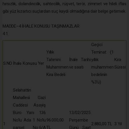
hırsızlık, dolandırıcılık, sahtecilik, rüşvet, terör, zimmet ve hileli iflas
gibi yüz kızartıcı suçlardan suç kaydı olmadığına dair belge getirmek.
MADDE–4 İHALE KONUSU TAŞINMAZLAR
4.1
Geçici
Yıllık
Teminat (1
Tahmini
İhale Tarihi
yıllık
Kira
S.NO
İhale Konusu Yer
Muhammen
ve saati
muhammen
Süresi
Kira Bedeli
bedelinin
%3’ü)
Selahattin
Mahallesi Gazi
Caddesi Asayiş
Büro Yanı 136
13/02/2025
No’lu Ada 1 No’lu
96.000,00
Perşembe
1
2.880,00 TL
3 Yıl
parsel No:6/A
TL
Günü Saat