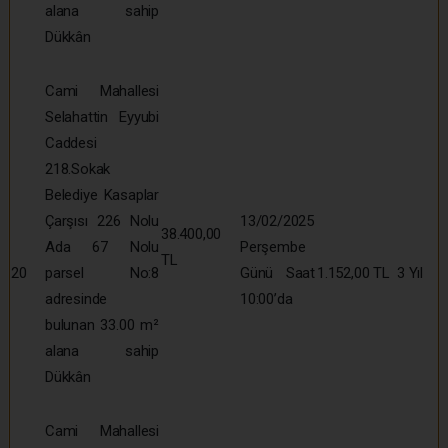
alana sahip
Dükkân
Cami Mahallesi
Selahattin Eyyubi
Caddesi
218.Sokak
Belediye Kasaplar
Çarşısı 226 Nolu
13/02/2025
38.400,00
Ada 67 Nolu
Perşembe
TL
20
parsel No:8
Günü Saat
1.152,00 TL
3 Yıl
adresinde
10:00’da
bulunan 33.00 m²
alana sahip
Dükkân
Cami Mahallesi