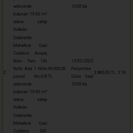
adresinde
10:00’da
bulunan 19.00 m²
alana sahip
Dükkân
Selahattin
Mahallesi Gazi
Caddesi Asayiş
Büro Yanı 136
13/02/2025
No’lu Ada 1 No’lu
96.000,00
Perşembe
2
2.880,00 TL
3 Yıl
parsel No:6/B
TL
Günü Saat
adresinde
10:00’da
bulunan 19.00 m²
alana sahip
Dükkân
Selahattin
Mahallesi Gazi
Caddesi 503.