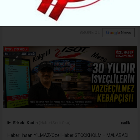
Velat Kaydu, yıllardır aynı kalite ve samimiyetle
hizmet verdiklerini söyledi.
ABONE OL
Erkek
|
Kadın
(Haberi Sesli Oku)
Haber: İhsan YILMAZ/Özel Haber STOCKHOLM – MALABADİ