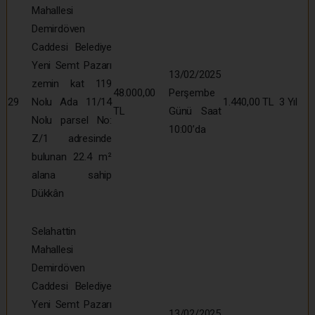
Mahallesi
Demirdöven
Caddesi Belediye
Yeni Semt Pazarı
13/02/2025
zemin kat 119
48.000,00
Perşembe
29
Nolu Ada 11/14
1.440,00 TL
3 Yıl
TL
Günü Saat
Nolu parsel No:
10:00’da
Z/1 adresinde
bulunan 22.4 m²
alana sahip
Dükkân
Selahattin
Mahallesi
Demirdöven
Caddesi Belediye
Yeni Semt Pazarı
13/02/2025