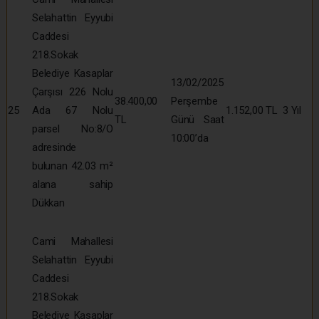
Selahattin Eyyubi
Caddesi
218.Sokak
Belediye Kasaplar
13/02/2025
Çarşısı 226 Nolu
38.400,00
Perşembe
25
Ada 67 Nolu
1.152,00 TL
3 Yıl
TL
Günü Saat
parsel No:8/O
10:00’da
adresinde
bulunan 42.03 m²
alana sahip
Dükkan
Cami Mahallesi
Selahattin Eyyubi
Caddesi
218.Sokak
Belediye Kasaplar