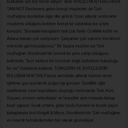
buldukları için bizi tercih ediyor” dedi. İSVEÇLİ MÜŞTERİLERDEN
TAM NOT Restorana gelen İsveçli müşteriler de Türk
mutfağına duydukları ilgiyi dile getirdi. Uzun yıllardır restoranın
müşterisi olduğunu belirten İsveçli bir vatandaş ise şöyle
konuştu: “Buradaki kebapların tadı çok farklı. Özellikle köfte ve
Adana kebabı çok seviyorum. Çalışanlar çok samimi. Kendimizi
evimizde gibi hissediyoruz.” Bir başka müşteri ise Türk
mutfağının Stockholm’de önemli bir yere sahip olduğunu
belirterek, “İsot sadece bir restoran değil, kültürlerin buluştuğu
bir yer” ifadelerini kullandı. TÜRKLERİN VE İSVEÇLİLERİN
BULUŞMA NOKTASI Farsta semtinde yıllardır hizmet veren
işletme, gün içerisinde yoğun ilgi görüyor. Özellikle öğle
saatlerinde uzun kuyrukların oluştuğu restoranda Türk, Kürt,
Süryani, ermeni vatandaşlar ve İsveçliler aynı masada kebap
keyfi yapıyor. Sıcak ortamı, güler yüzlü hizmeti ve közde pişen
kebaplarıyla İsot Kolgrill & Meze, Stockholm’de Türk mutfağının
en önemli temsilcilerinden biri olarak gösteriliyor.