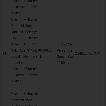
bulunan 12.00 m²
alana sahip
Dükkân
Kale Mahallesi
Karabehlülbey
Caddesi Belediye
Eski Hizmet
Binası Altı 223
13/02/2025
Nolu Ada 3 Nolu
96.000,00
Perşembe
11
2.880,00 TL
3 Yıl
parsel No: 7/B
TL
Günü Saat
adresinde
10:00’da
bulunan 15.00 m²
alana sahip
Dükkân
Kale Mahallesi
Karabehlülbey