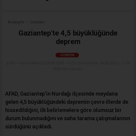
Anasayfa
Gündem
Gaziantep'te 4,5 büyüklüğünde
deprem
GÜNDEM
(H M) - Haber Merkezi | 09.08.2026 - 10:25, Güncelleme: 09.08.2026 - 11:54
4602 kez okundu.
AFAD, Gaziantep’in Nurdağı ilçesinde meydana
gelen 4,5 büyüklüğündeki depremin çevre illerde de
hissedildiğini, ilk belirlemelere göre olumsuz bir
durum bulunmadığını ve saha tarama çalışmalarının
sürdüğünü açıkladı.