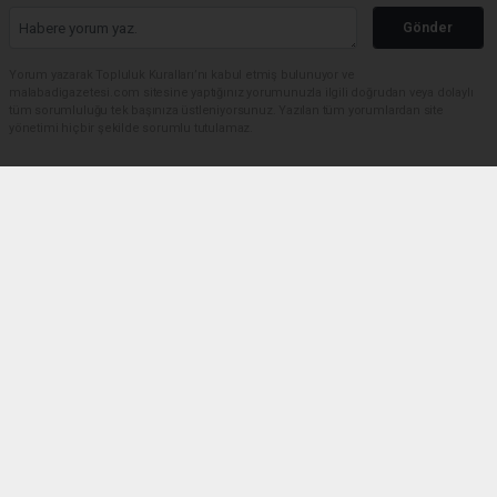
Gönder
Yorum yazarak Topluluk Kuralları’nı kabul etmiş bulunuyor ve
malabadigazetesi.com sitesine yaptığınız yorumunuzla ilgili doğrudan veya dolaylı
tüm sorumluluğu tek başınıza üstleniyorsunuz. Yazılan tüm yorumlardan site
yönetimi hiçbir şekilde sorumlu tutulamaz.