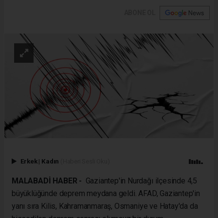
ABONE OL
Erkek
|
Kadın
(Haberi Sesli Oku)
MALABADİ HABER -
Gaziantep'in Nurdağı ilçesinde 4,5
büyüklüğünde deprem meydana geldi. AFAD, Gaziantep'in
yanı sıra Kilis, Kahramanmaraş, Osmaniye ve Hatay'da da