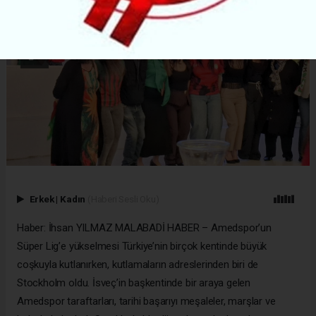
Erkek
|
Kadın
(Haberi Sesli Oku)
Haber: İhsan YILMAZ MALABADİ HABER – Amedspor’un
Süper Lig’e yükselmesi Türkiye’nin birçok kentinde büyük
coşkuyla kutlanırken, kutlamaların adreslerinden biri de
Stockholm oldu. İsveç’in başkentinde bir araya gelen
Amedspor taraftarları, tarihi başarıyı meşaleler, marşlar ve