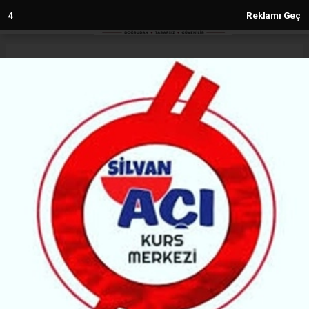
3
Reklamı Geç
Anasayfa
Diyarbakır
Stockholm’da Amedspor Coşkusu
DIYARBAKIR
(MH) - MALABADİ HABER | 14.05.2026 - 21:48, Güncelleme: 14.05.2026 - 21:55
103235+ kez okundu.
Amedspor’un Süper Lig’e yükselmesi Avrupa’da da
büyük yankı uyandırdı. Stockholm’da bir araya gelen
taraftarlar, meşaleler ve halaylarla tarihi başarıyı
gece boyunca coşkuyla kutladı.
ABONE OL