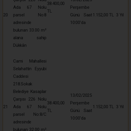
38.400,00
Ada 67 Nolu
Perşembe
TL
20
parsel No:8
Günü Saat
1.152,00 TL
3 Yıl
adresinde
10:00’da
bulunan 33.00 m²
alana sahip
Dükkân
Cami Mahallesi
Selahattin Eyyubi
Caddesi
218.Sokak
Belediye Kasaplar
13/02/2025
Çarşısı 226 Nolu
38.400,00
Perşembe
21
Ada 67 Nolu
1.152,00 TL
3 Yıl
TL
Günü Saat
parsel No:8/C
10:00’da
adresinde
bulunan 32.00 m²