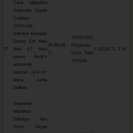
Cami Mahallesi
Selahattin Eyyubi
Caddesi
218.Sokak
Belediye Kasaplar
13/02/2025
Çarşısı 226 Nolu
38.400,00
Perşembe
27
Ada 67 Nolu
1.152,00 TL
3 Yıl
TL
Günü Saat
parsel No:8/U
10:00’da
adresinde
bulunan 32.4 m²
alana sahip
Dükkân
Selahattin
Mahallesi
Belediye Yeni
Semt Pazarı