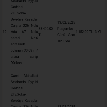
Selahattin Eyyubi
Caddesi
218.Sokak
Belediye Kasaplar
13/02/2025
Çarşısı 226 Nolu
38.400,00
Perşembe
19
Ada 67 Nolu
1.152,00 TL
3 Yıl
TL
Günü Saat
parsel No:6
10:00’da
adresinde
bulunan 30.08 m²
alana sahip
Dükkân
Cami Mahallesi
Selahattin Eyyubi
Caddesi
218.Sokak
Belediye Kasaplar
Çarşısı 226 Nolu
13/02/2025