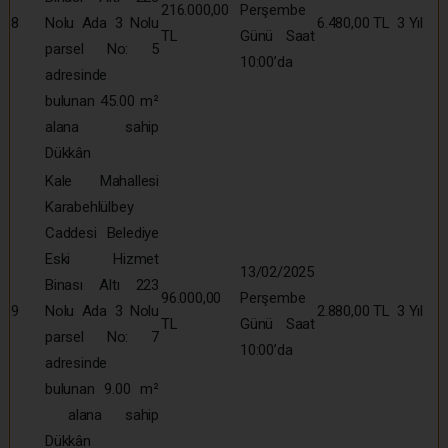
216.000,00
Perşembe
8
Nolu Ada 3 Nolu
6.480,00 TL
3 Yıl
TL
Günü Saat
parsel No: 5
10:00’da
adresinde
bulunan 45.00 m²
alana sahip
Dükkân
Kale Mahallesi
Karabehlülbey
Caddesi Belediye
Eski Hizmet
13/02/2025
Binası Altı 223
96.000,00
Perşembe
9
Nolu Ada 3 Nolu
2.880,00 TL
3 Yıl
TL
Günü Saat
parsel No: 7
10:00’da
adresinde
bulunan 9.00 m²
alana sahip
Dükkân