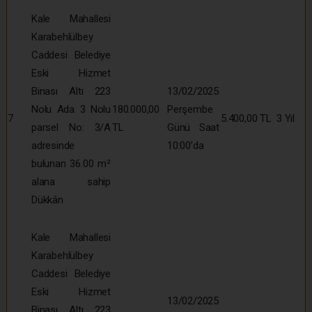
Kale Mahallesi
Karabehlülbey
Caddesi Belediye
Eski Hizmet
Binası Altı 223
13/02/2025
Nolu Ada 3 Nolu
180.000,00
Perşembe
7
5.400,00 TL
3 Yıl
parsel No: 3/A
TL
Günü Saat
adresinde
10:00’da
bulunan 36.00 m²
alana sahip
Dükkân
Kale Mahallesi
Karabehlülbey
Caddesi Belediye
Eski Hizmet
13/02/2025
Binası Altı 223