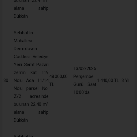
bulunan 22.4 m²
alana sahip
Dükkân
Selahattin
Mahallesi
Demirdöven
Caddesi Belediye
Yeni Semt Pazarı
13/02/2025
zemin kat 119
48.000,00
Perşembe
30
Nolu Ada 11/14
1.440,00 TL
3 Yıl
TL
Günü Saat
Nolu parsel No:
10:00’da
Z/2 adresinde
bulunan 22.40 m²
alana sahip
Dükkân
Selahattin