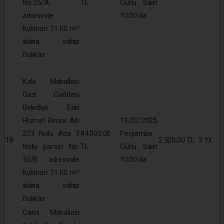
No:35/A
TL
Günü Saat
adresinde
10:00’da
bulunan 11.00 m²
alana sahip
Dükkân
Kale Mahallesi
Gazi Caddesi
Belediye Eski
Hizmet Binası Altı
13/02/2025
223 Nolu Ada 3
84.000,00
Perşembe
18
2.520,00 TL
3 Yıl
Nolu parsel No:
TL
Günü Saat
35/B adresinde
10:00’da
bulunan 11.00 m²
alana sahip
Dükkân
Cami Mahallesi