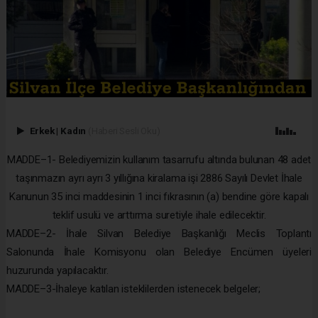
Erkek
|
Kadın
(Haberi Sesli Oku)
MADDE–1- Belediyemizin kullanım tasarrufu altında bulunan 48 adet
taşınmazın ayrı ayrı 3 yıllığına kiralama işi 2886 Sayılı Devlet İhale
Kanunun 35 inci maddesinin 1 inci fıkrasının (a) bendine göre kapalı
teklif usulü ve arttırma suretiyle ihale edilecektir.
MADDE–2- İhale Silvan Belediye Başkanlığı Meclis Toplantı
Salonunda İhale Komisyonu olan Belediye Encümen üyeleri
huzurunda yapılacaktır.
MADDE–3-İhaleye katılan isteklilerden istenecek belgeler;