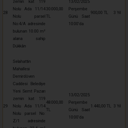
zemin kat 119
13/02/2025
Nolu Ada 11/14
30.000,00
Perşembe
28
900,00 TL
3 Yıl
Nolu parsel
TL
Günü Saat
No:4/A adresinde
10:00’da
bulunan 10.00 m²
alana sahip
Dükkân
Selahattin
Mahallesi
Demirdöven
Caddesi Belediye
Yeni Semt Pazarı
13/02/2025
zemin kat 119
48.000,00
Perşembe
29
Nolu Ada 11/14
1.440,00 TL
3 Yıl
TL
Günü Saat
Nolu parsel No:
10:00’da
Z/1 adresinde