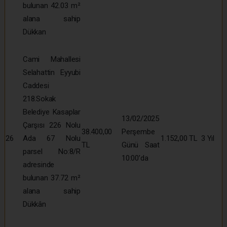
bulunan 42.03 m²
alana sahip
Dükkan
Cami Mahallesi
Selahattin Eyyubi
Caddesi
218.Sokak
Belediye Kasaplar
13/02/2025
Çarşısı 226 Nolu
38.400,00
Perşembe
26
Ada 67 Nolu
1.152,00 TL
3 Yıl
TL
Günü Saat
parsel No:8/R
10:00’da
adresinde
bulunan 37.72 m²
alana sahip
Dükkân