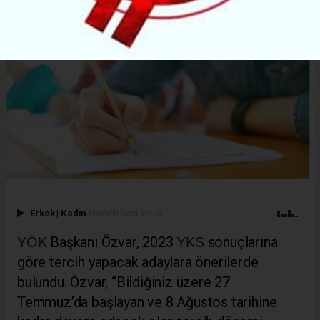
Erkek
|
Kadın
(Haberi Sesli Oku)
Başkanı Özvar, 2023
sonuçlarına
YÖK
YKS
göre tercih yapacak adaylara önerilerde
bulundu. Özvar, “Bildiğiniz üzere 27
Temmuz’da başlayan ve 8 Ağustos tarihine