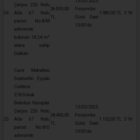
13/02/2025
Çarşısı 226 Nolu
36.000,00
Perşembe
24
Ada 67 Nolu
1.080,00 TL
3 Yıl
TL
Günü Saat
parsel No:8/M
10:00’da
adresinde
bulunan 18.24 m²
alana sahip
Dükkân
Cami Mahallesi
Selahattin Eyyubi
Caddesi
218.Sokak
Belediye Kasaplar
13/02/2025
Çarşısı 226 Nolu
38.400,00
Perşembe
25
Ada 67 Nolu
1.152,00 TL
3 Yıl
TL
Günü Saat
parsel No:8/O
10:00’da
adresinde