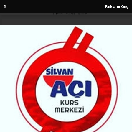
4
Reklamı Geç
Anasayfa
Eğitim
Tercih yapacaklara uyarı!
EĞITIM
03.08.2023 - 10:55, Güncelleme: 03.08.2023 - 10:55
8598+ kez okundu.
Yükseköğretim Kurulu Başkanı Erol Özvar, 2023
Yükseköğretim Kurumları Sınavı (YKS) sonuçlarına
göre tercih yapacak adaylara önerilerde bulundu.
ABONE OL