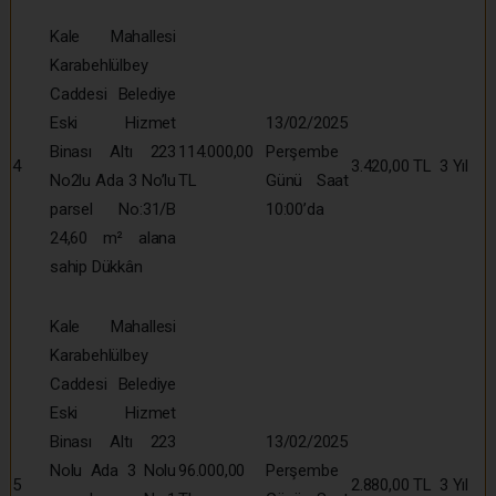
Kale Mahallesi
Karabehlülbey
Caddesi Belediye
Eski Hizmet
13/02/2025
Binası Altı 223
114.000,00
Perşembe
4
3.420,00 TL
3 Yıl
No2lu Ada 3 No’lu
TL
Günü Saat
parsel No:31/B
10:00’da
24,60 m² alana
sahip Dükkân
Kale Mahallesi
Karabehlülbey
Caddesi Belediye
Eski Hizmet
Binası Altı 223
13/02/2025
Nolu Ada 3 Nolu
96.000,00
Perşembe
5
2.880,00 TL
3 Yıl