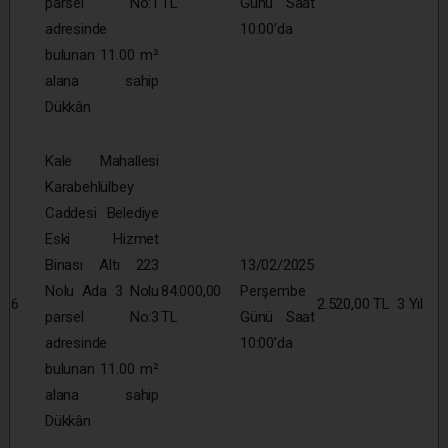
parsel No:1
TL
Günü Saat
adresinde
10:00’da
bulunan 11.00 m²
alana sahip
Dükkân
Kale Mahallesi
Karabehlülbey
Caddesi Belediye
Eski Hizmet
Binası Altı 223
13/02/2025
Nolu Ada 3 Nolu
84.000,00
Perşembe
6
2.520,00 TL
3 Yıl
parsel No:3
TL
Günü Saat
adresinde
10:00’da
bulunan 11.00 m²
alana sahip
Dükkân