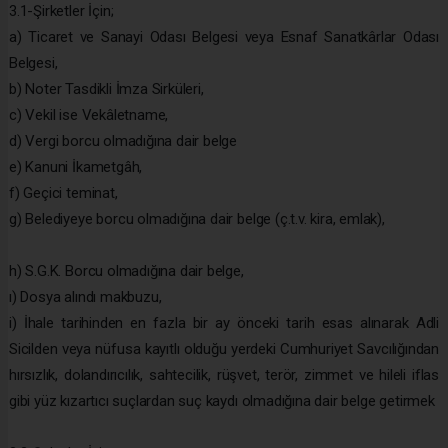
3.1-Şirketler İçin;
a) Ticaret ve Sanayi Odası Belgesi veya Esnaf Sanatkârlar Odası
Belgesi,
b) Noter Tasdikli İmza Sirküleri,
c) Vekil ise Vekâletname,
d) Vergi borcu olmadığına dair belge
e) Kanuni İkametgâh,
f) Geçici teminat,
g) Belediyeye borcu olmadığına dair belge (ç.t.v. kira, emlak),
h) S.G.K. Borcu olmadığına dair belge,
ı) Dosya alındı makbuzu,
i) İhale tarihinden en fazla bir ay önceki tarih esas alınarak Adli
Sicilden veya nüfusa kayıtlı olduğu yerdeki Cumhuriyet Savcılığından
hırsızlık, dolandırıcılık, sahtecilik, rüşvet, terör, zimmet ve hileli iflas
gibi yüz kızartıcı suçlardan suç kaydı olmadığına dair belge getirmek