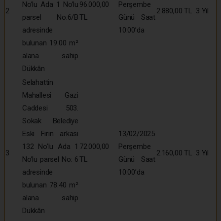
No’lu Ada 1 No’lu
96.000,00
Perşembe
2
2.880,00 TL
3 Yıl
parsel No:6/B
TL
Günü Saat
adresinde
10:00’da
bulunan 19.00 m²
alana sahip
Dükkân
Selahattin
Mahallesi Gazi
Caddesi 503.
Sokak Belediye
Eski Fırın arkası
13/02/2025
132 No’lu Ada 1
72.000,00
Perşembe
3
2.160,00 TL
3 Yıl
No’lu parsel No: 6
TL
Günü Saat
adresinde
10:00’da
bulunan 78.40 m²
alana sahip
Dükkân