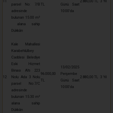
11
2.880,00 TL
3 Yıl
parsel No: 7/B
TL
Günü Saat
adresinde
10:00’da
bulunan 15.00 m²
alana sahip
Dükkân
Kale Mahallesi
Karabehlülbey
Caddesi Belediye
Eski Hizmet
13/02/2025
Binası Altı 223
96.000,00
Perşembe
12
Nolu Ada 3 Nolu
2.880,00 TL
3 Yıl
TL
Günü Saat
parsel No:7/C
10:00’da
adresinde
bulunan 15.30 m²
alana sahip
Dükkân