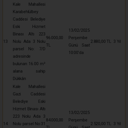
Kale Mahallesi
Karabehlülbey
Caddesi Belediye
Eski Hizmet
13/02/2025
Binası Altı 223
96.000,00
Perşembe
13
Nolu Ada 3 Nolu
2.880,00 TL
3 Yıl
TL
Günü Saat
parsel No: 7/D
10:00’da
adresinde
bulunan 16.00 m²
alana sahip
Dükkân
Kale Mahallesi
Gazi Caddesi
Belediye Eski
Hizmet Binası Altı
13/02/2025
223 Nolu Ada 3
84.000,00
Perşembe
14
Nolu parsel No:31
2.520,00 TL
3 Yıl
TL
Günü Saat