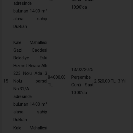
adresinde
10:00’da
bulunan 14.00 m²
alana sahip
Dükkân
Kale Mahallesi
Gazi Caddesi
Belediye Eski
Hizmet Binası Altı
13/02/2025
223 Nolu Ada 3
84.000,00
Perşembe
15
Nolu parsel
2.520,00 TL
3 Yıl
TL
Günü Saat
No:31/A
10:00’da
adresinde
bulunan 14.00 m²
alana sahip
Dükkân
Kale Mahallesi