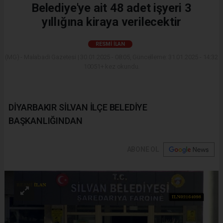
Belediye'ye ait 48 adet işyeri 3
yıllığına kiraya verilecektir
RESMI İLAN
(MG) - Malabadi Gazetesi | 30.01.2025 - 08:05, Güncelleme: 31.01.2025 - 14:32
10051+ kez okundu.
DİYARBAKIR SİLVAN İLÇE BELEDİYE
BAŞKANLIĞINDAN
ABONE OL