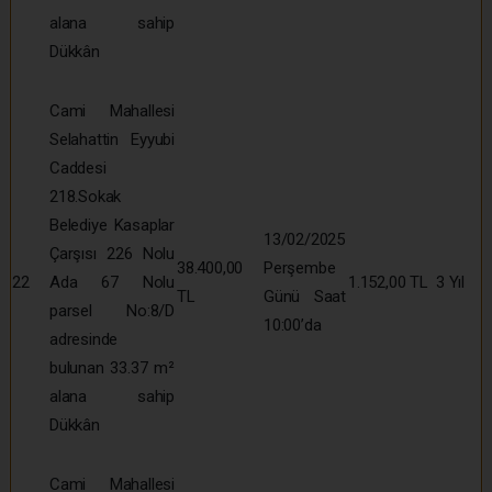
alana sahip
Dükkân
Cami Mahallesi
Selahattin Eyyubi
Caddesi
218.Sokak
Belediye Kasaplar
13/02/2025
Çarşısı 226 Nolu
38.400,00
Perşembe
22
Ada 67 Nolu
1.152,00 TL
3 Yıl
TL
Günü Saat
parsel No:8/D
10:00’da
adresinde
bulunan 33.37 m²
alana sahip
Dükkân
Cami Mahallesi