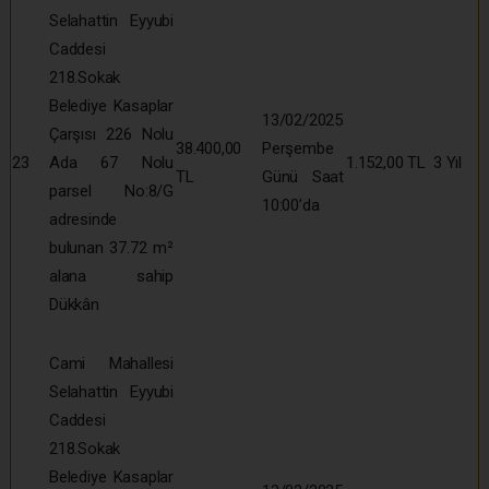
Selahattin Eyyubi
Caddesi
218.Sokak
Belediye Kasaplar
13/02/2025
Çarşısı 226 Nolu
38.400,00
Perşembe
23
Ada 67 Nolu
1.152,00 TL
3 Yıl
TL
Günü Saat
parsel No:8/G
10:00’da
adresinde
bulunan 37.72 m²
alana sahip
Dükkân
Cami Mahallesi
Selahattin Eyyubi
Caddesi
218.Sokak
Belediye Kasaplar