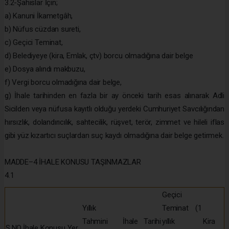
3.2-Şahıslar İçin;
a) Kanuni İkametgâh,
b) Nüfus cüzdan sureti,
c) Geçici Teminat,
d) Belediyeye (kira, Emlak, çtv) borcu olmadığına dair belge
e) Dosya alındı makbuzu,
f) Vergi borcu olmadığına dair belge,
g) İhale tarihinden en fazla bir ay önceki tarih esas alınarak Adli
Sicilden veya nüfusa kayıtlı olduğu yerdeki Cumhuriyet Savcılığından
hırsızlık, dolandırıcılık, sahtecilik, rüşvet, terör, zimmet ve hileli iflas
gibi yüz kızartıcı suçlardan suç kaydı olmadığına dair belge getirmek.
MADDE–4 İHALE KONUSU TAŞINMAZLAR
4.1
Geçici
Yıllık
Teminat (1
Tahmini
İhale Tarihi
yıllık
Kira
S.NO
İhale Konusu Yer