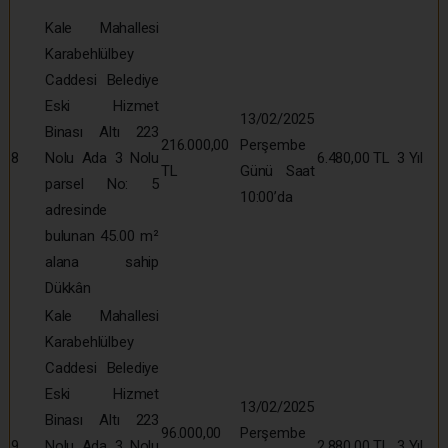
Kale Mahallesi
Karabehlülbey
Caddesi Belediye
Eski Hizmet
13/02/2025
Binası Altı 223
216.000,00
Perşembe
8
Nolu Ada 3 Nolu
6.480,00 TL
3 Yıl
TL
Günü Saat
parsel No: 5
10:00’da
adresinde
bulunan 45.00 m²
alana sahip
Dükkân
Kale Mahallesi
Karabehlülbey
Caddesi Belediye
Eski Hizmet
13/02/2025
Binası Altı 223
96.000,00
Perşembe
9
Nolu Ada 3 Nolu
2.880,00 TL
3 Yıl