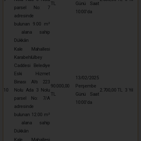
TL
Günü Saat
parsel No: 7
10:00’da
adresinde
bulunan 9.00 m²
alana sahip
Dükkân
Kale Mahallesi
Karabehlülbey
Caddesi Belediye
Eski Hizmet
13/02/2025
Binası Altı 223
90.000,00
Perşembe
10
Nolu Ada 3 Nolu
2.700,00 TL
3 Yıl
TL
Günü Saat
parsel No: 7/A
10:00’da
adresinde
bulunan 12.00 m²
alana sahip
Dükkân
Kale Mahallesi