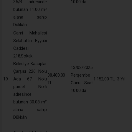
35/B adresinde
10:00’da
bulunan 11.00 m²
alana sahip
Dükkân
Cami Mahallesi
Selahattin Eyyubi
Caddesi
218.Sokak
Belediye Kasaplar
13/02/2025
Çarşısı 226 Nolu
38.400,00
Perşembe
19
Ada 67 Nolu
1.152,00 TL
3 Yıl
TL
Günü Saat
parsel No:6
10:00’da
adresinde
bulunan 30.08 m²
alana sahip
Dükkân