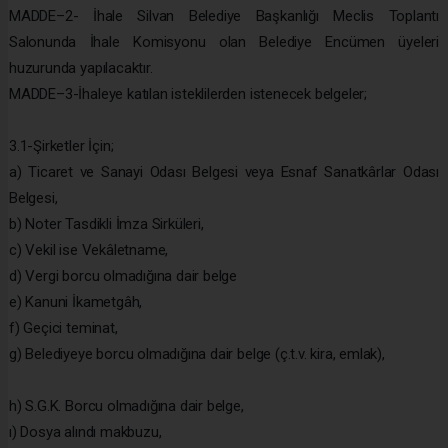
MADDE–2- İhale Silvan Belediye Başkanlığı Meclis Toplantı
Salonunda İhale Komisyonu olan Belediye Encümen üyeleri
huzurunda yapılacaktır.
MADDE–3-İhaleye katılan isteklilerden istenecek belgeler;
3.1-Şirketler İçin;
a) Ticaret ve Sanayi Odası Belgesi veya Esnaf Sanatkârlar Odası
Belgesi,
b) Noter Tasdikli İmza Sirküleri,
c) Vekil ise Vekâletname,
d) Vergi borcu olmadığına dair belge
e) Kanuni İkametgâh,
f) Geçici teminat,
g) Belediyeye borcu olmadığına dair belge (ç.t.v. kira, emlak),
h) S.G.K. Borcu olmadığına dair belge,
ı) Dosya alındı makbuzu,