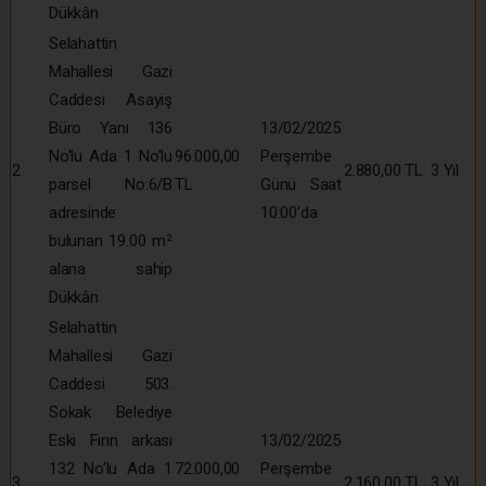
Dükkân
Selahattin
Mahallesi Gazi
Caddesi Asayiş
Büro Yanı 136
13/02/2025
No’lu Ada 1 No’lu
96.000,00
Perşembe
2
2.880,00 TL
3 Yıl
parsel No:6/B
TL
Günü Saat
adresinde
10:00’da
bulunan 19.00 m²
alana sahip
Dükkân
Selahattin
Mahallesi Gazi
Caddesi 503.
Sokak Belediye
Eski Fırın arkası
13/02/2025
132 No’lu Ada 1
72.000,00
Perşembe
3
2.160,00 TL
3 Yıl