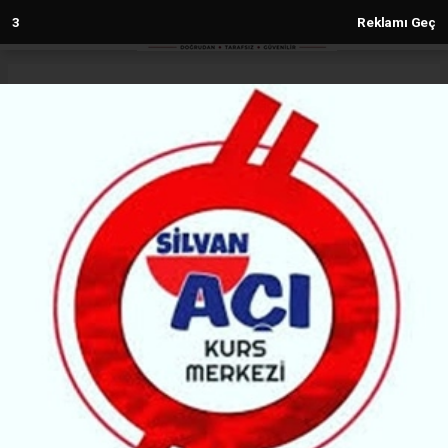
1
Reklamı Geç
Anasayfa
Siyaset
Tuncer Bakırhan’dan yasa ve süreç
açıklaması
SIYASET
(H M) - Haber Merkezi | 30.05.2026 - 15:21, Güncelleme: 30.05.2026 - 15:21
100856+ kez okundu.
DEM Parti Eş Genel Başkanı Tuncer Bakırhan,
süreçle ilgili yasayı temmuz ayına kadar
beklediklerini söyledi.
ABONE OL