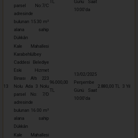
TL
Günü Saat
parsel No:7/C
10:00’da
adresinde
bulunan 15.30 m²
alana sahip
Dükkân
Kale Mahallesi
Karabehlülbey
Caddesi Belediye
Eski Hizmet
13/02/2025
Binası Altı 223
96.000,00
Perşembe
13
Nolu Ada 3 Nolu
2.880,00 TL
3 Yıl
TL
Günü Saat
parsel No: 7/D
10:00’da
adresinde
bulunan 16.00 m²
alana sahip
Dükkân
Kale Mahallesi