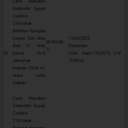
Cami Mahallesi
Selahattin Eyyubi
Caddesi
218.Sokak
Belediye Kasaplar
Çarşısı 226 Nolu
13/02/2025
38.400,00
Ada 67 Nolu
Perşembe
TL
20
parsel No:8
Günü Saat
1.152,00 TL
3 Yıl
adresinde
10:00’da
bulunan 33.00 m²
alana sahip
Dükkân
Cami Mahallesi
Selahattin Eyyubi
Caddesi
218.Sokak
Belediye Kasaplar