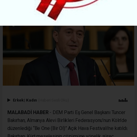
Erkek
|
Kadın
(Haberi Sesli Oku)
MALABADİ HABER
- DEM Parti Eş Genel Başkanı Tuncer
Bakırhan, Almanya Alevi Birlikleri Federasyonu’nun Köln’de
düzenlediği “Be One (Bir Ol)” Açık Hava Festivali’ne katıldı.
Bakırhan, Kürt meselesinin çözümüne yönelik süreç,