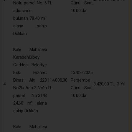
No’lu parsel No: 6
TL
Günü Saat
adresinde
10:00’da
bulunan 78.40 m²
alana sahip
Dükkân
Kale Mahallesi
Karabehlülbey
Caddesi Belediye
Eski Hizmet
13/02/2025
Binası Altı 223
114.000,00
Perşembe
4
3.420,00 TL
3 Yıl
No2lu Ada 3 No’lu
TL
Günü Saat
parsel No:31/B
10:00’da
24,60 m² alana
sahip Dükkân
Kale Mahallesi