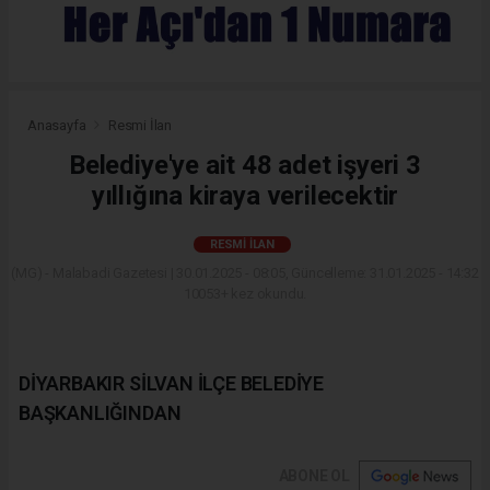
Anasayfa
Resmi İlan
Belediye'ye ait 48 adet işyeri 3
yıllığına kiraya verilecektir
RESMI İLAN
(MG) - Malabadi Gazetesi | 30.01.2025 - 08:05, Güncelleme: 31.01.2025 - 14:32
10053+ kez okundu.
DİYARBAKIR SİLVAN İLÇE BELEDİYE
BAŞKANLIĞINDAN
ABONE OL