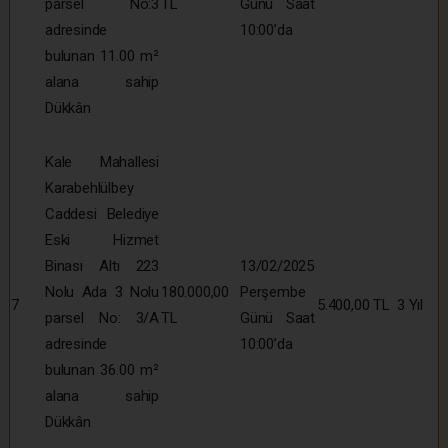
parsel No:3
TL
Günü Saat
adresinde
10:00’da
bulunan 11.00 m²
alana sahip
Dükkân
Kale Mahallesi
Karabehlülbey
Caddesi Belediye
Eski Hizmet
Binası Altı 223
13/02/2025
Nolu Ada 3 Nolu
180.000,00
Perşembe
7
5.400,00 TL
3 Yıl
parsel No: 3/A
TL
Günü Saat
adresinde
10:00’da
bulunan 36.00 m²
alana sahip
Dükkân