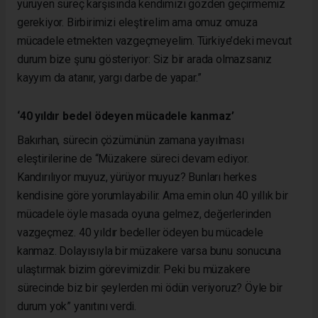
yürüyen süreç karşısında kendimizi gözden geçirmemiz
gerekiyor. Birbirimizi eleştirelim ama omuz omuza
mücadele etmekten vazgeçmeyelim. Türkiye’deki mevcut
durum bize şunu gösteriyor: Siz bir arada olmazsanız
kayyım da atanır, yargı darbe de yapar.”
‘40 yıldır bedel ödeyen mücadele kanmaz’
Bakırhan, sürecin çözümünün zamana yayılması
eleştirilerine de “Müzakere süreci devam ediyor.
Kandırılıyor muyuz, yürüyor muyuz? Bunları herkes
kendisine göre yorumlayabilir. Ama emin olun 40 yıllık bir
mücadele öyle masada oyuna gelmez, değerlerinden
vazgeçmez. 40 yıldır bedeller ödeyen bu mücadele
kanmaz. Dolayısıyla bir müzakere varsa bunu sonucuna
ulaştırmak bizim görevimizdir. Peki bu müzakere
sürecinde biz bir şeylerden mi ödün veriyoruz? Öyle bir
durum yok” yanıtını verdi.