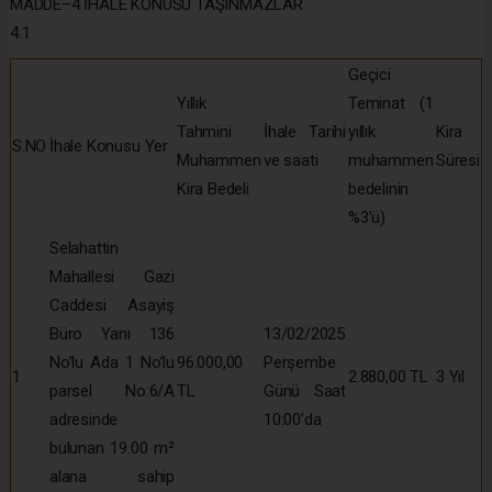
MADDE–4 İHALE KONUSU TAŞINMAZLAR
4.1
Geçici
Yıllık
Teminat (1
Tahmini
İhale Tarihi
yıllık
Kira
S.NO
İhale Konusu Yer
Muhammen
ve saati
muhammen
Süresi
Kira Bedeli
bedelinin
%3’ü)
Selahattin
Mahallesi Gazi
Caddesi Asayiş
Büro Yanı 136
13/02/2025
No’lu Ada 1 No’lu
96.000,00
Perşembe
1
2.880,00 TL
3 Yıl
parsel No:6/A
TL
Günü Saat
adresinde
10:00’da
bulunan 19.00 m²
alana sahip