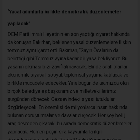
‘Yasal adımlarla birlikte demokratik düzenlemeler
yapılacak’
DEM Parti İmralı Heyetinin en son yaptığı ziyaret hakkında
da konuşan Bakırhan, beklenen yasal düzenlemelere ilişkin
temmuz ayını işaret etti. Bakırhan, “Sayın Öcalan’ın da
belirttiği gibi Temmuz ayına kadar bir yasa bekliyoruz. Bu
yasanın çıkması bizi zayıflatmayacak. Elinde silah olanlar
ekonomik, siyasal, sosyal, toplumsal yaşama katılacak ve
birlikte mücadele edecekler. Yine bugün de aramızda olan
birçok belediye eş başkanımız ve milletvekillerimiz
sürgünden dönecek. Cezaevindeki siyasi tutuklular
özgürleşecek. En önemlisi de milyonlarca insan hakkında
bulunan soruşturmalar ve davalar düşecek. Her şey belli,
araç devreden çıkacak, bu sırada demokratik düzenlemeler
yapılacak. Hemen peşin sıra kayyumlarla ilgili
düzenlemeler yapılacak. Zaten Meclis Komisyonu’nun