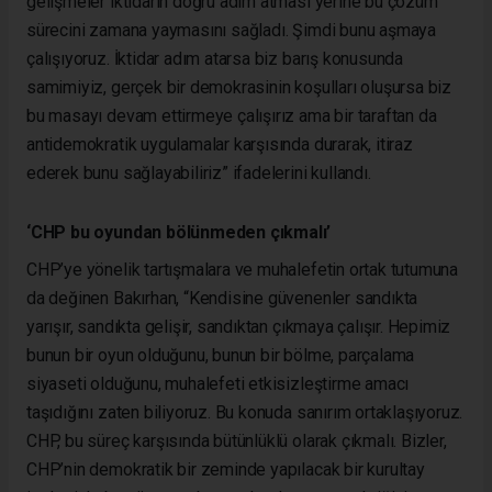
gelişmeler iktidarın doğru adım atması yerine bu çözüm
sürecini zamana yaymasını sağladı. Şimdi bunu aşmaya
çalışıyoruz. İktidar adım atarsa biz barış konusunda
samimiyiz, gerçek bir demokrasinin koşulları oluşursa biz
bu masayı devam ettirmeye çalışırız ama bir taraftan da
antidemokratik uygulamalar karşısında durarak, itiraz
ederek bunu sağlayabiliriz” ifadelerini kullandı.
‘CHP bu oyundan bölünmeden çıkmalı’
CHP’ye yönelik tartışmalara ve muhalefetin ortak tutumuna
da değinen Bakırhan, “Kendisine güvenenler sandıkta
yarışır, sandıkta gelişir, sandıktan çıkmaya çalışır. Hepimiz
bunun bir oyun olduğunu, bunun bir bölme, parçalama
siyaseti olduğunu, muhalefeti etkisizleştirme amacı
taşıdığını zaten biliyoruz. Bu konuda sanırım ortaklaşıyoruz.
CHP, bu süreç karşısında bütünlüklü olarak çıkmalı. Bizler,
CHP’nin demokratik bir zeminde yapılacak bir kurultay