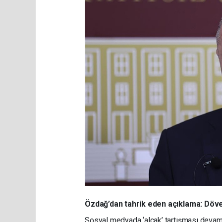
Özdağ’dan tahrik eden açıklama: Döv
Sosyal medyada ‘alçak’ tartışması devam