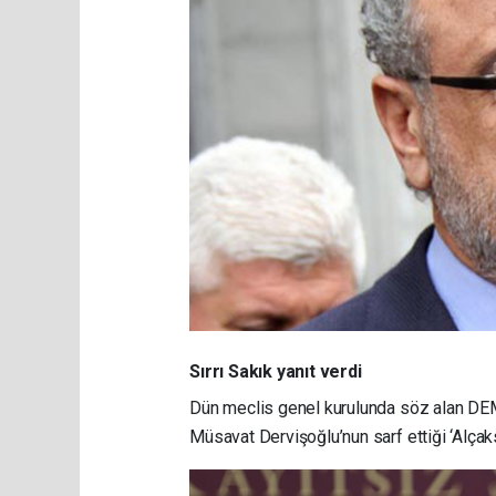
Sırrı Sakık yanıt verdi
Dün meclis genel kurulunda söz alan DEM Pa
Müsavat Dervişoğlu’nun sarf ettiği ‘Alçaks