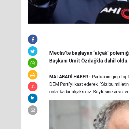
Meclis’te başlayan ‘alçak’ polemiğ
Başkanı Ümit Özdağ’da dahil oldu. 
MALABADİ HABER
- Partisinin grup to
DEM Parti’yi kast ederek, “Siz bu milletin
onlar kadar alçaksınız. Böylesine arsız v