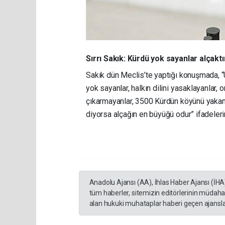
Sırrı Sakık: Kürdü yok sayanlar alçaktı
Sakık dün Meclis’te yaptığı konuşmada, “Ü
yok sayanlar, halkın dilini yasaklayanlar, 
çıkarmayanlar, 3500 Kürdün köyünü yakanla
diyorsa alçağın en büyüğü odur” ifadelerin
Anadolu Ajansı (AA), İhlas Haber Ajansı (İHA
tüm haberler, sitemizin editörlerinin müdaha
alan hukuki muhataplar haberi geçen ajanslar