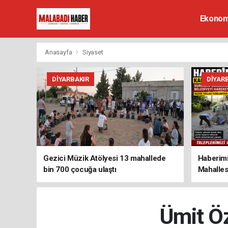
Ekonom
Anasayfa
Siyaset
DIYARBAKIR
DIYAR
Gezici Müzik Atölyesi 13 mahallede
Haberimi
bin 700 çocuğa ulaştı
Mahalles
Ümit Öz