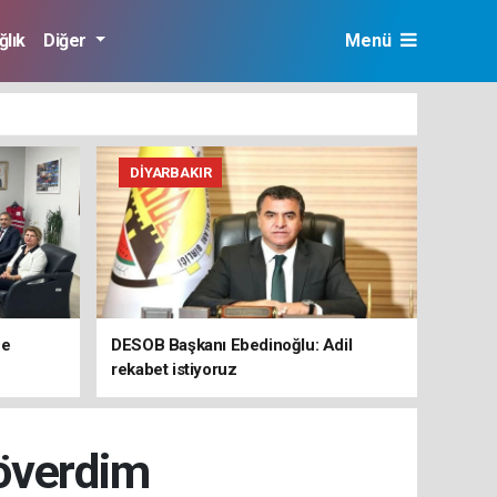
ğlık
Diğer
Menü
DIYARBAKIR
ne
DESOB Başkanı Ebedinoğlu: Adil
rekabet istiyoruz
Döverdim