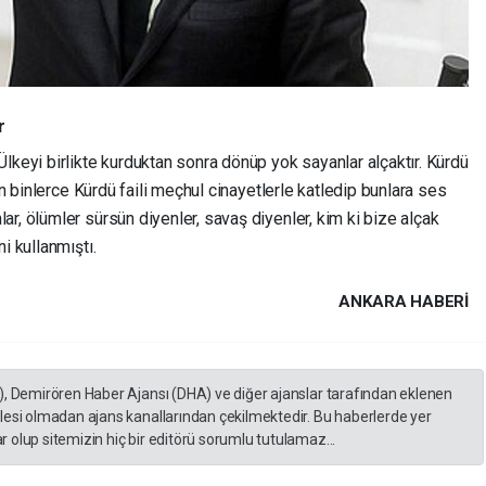
r
lkeyi birlikte kurduktan sonra dönüp yok sayanlar alçaktır. Kürdü
on binlerce Kürdü faili meçhul cinayetlerle katledip bunlara ses
r, ölümler sürsün diyenler, savaş diyenler, kim ki bize alçak
i kullanmıştı.
ANKARA HABERİ
), Demirören Haber Ajansı (DHA) ve diğer ajanslar tarafından eklenen
lesi olmadan ajans kanallarından çekilmektedir. Bu haberlerde yer
 olup sitemizin hiç bir editörü sorumlu tutulamaz...