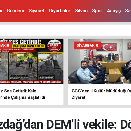
i
Gündem
Siyaset
Diyarbakır
Silvan
Spor
Asayiş
Sa
BAKIR
DIYARBAKIR
z Ses Getirdi: Kale
GGC'den İl Kültür Müdürlüğü’
i’nde Çalışma Başlatıldı
Ziyaret
dağ’dan DEM’li vekile: 