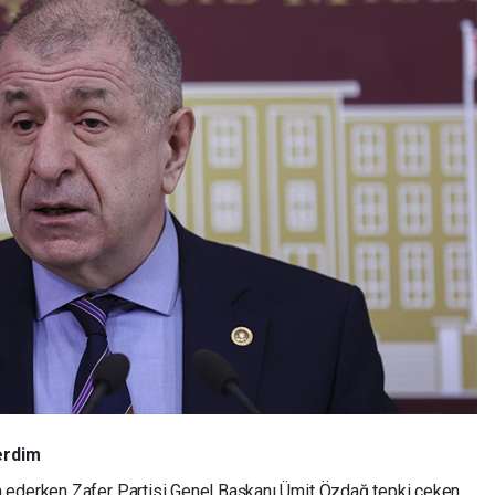
erdim
 ederken Zafer Partisi Genel Başkanı Ümit Özdağ tepki çeken