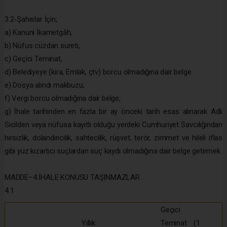
3.2-Şahıslar İçin;
a) Kanuni İkametgâh,
b) Nüfus cüzdan sureti,
c) Geçici Teminat,
d) Belediyeye (kira, Emlak, çtv) borcu olmadığına dair belge
e) Dosya alındı makbuzu,
f) Vergi borcu olmadığına dair belge,
g) İhale tarihinden en fazla bir ay önceki tarih esas alınarak Adli
Sicilden veya nüfusa kayıtlı olduğu yerdeki Cumhuriyet Savcılığından
hırsızlık, dolandırıcılık, sahtecilik, rüşvet, terör, zimmet ve hileli iflas
gibi yüz kızartıcı suçlardan suç kaydı olmadığına dair belge getirmek.
MADDE–4 İHALE KONUSU TAŞINMAZLAR
4.1
Geçici
Yıllık
Teminat (1