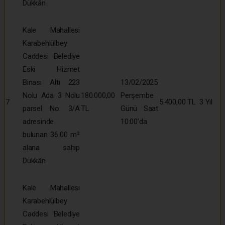
Dükkân
Kale Mahallesi
Karabehlülbey
Caddesi Belediye
Eski Hizmet
Binası Altı 223
13/02/2025
Nolu Ada 3 Nolu
180.000,00
Perşembe
7
5.400,00 TL
3 Yıl
parsel No: 3/A
TL
Günü Saat
adresinde
10:00’da
bulunan 36.00 m²
alana sahip
Dükkân
Kale Mahallesi
Karabehlülbey
Caddesi Belediye