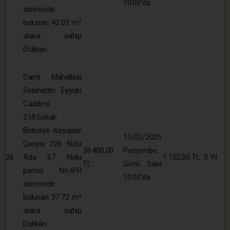
10:00’da
adresinde
bulunan 42.03 m²
alana sahip
Dükkan
Cami Mahallesi
Selahattin Eyyubi
Caddesi
218.Sokak
Belediye Kasaplar
13/02/2025
Çarşısı 226 Nolu
38.400,00
Perşembe
26
Ada 67 Nolu
1.152,00 TL
3 Yıl
TL
Günü Saat
parsel No:8/R
10:00’da
adresinde
bulunan 37.72 m²
alana sahip
Dükkân