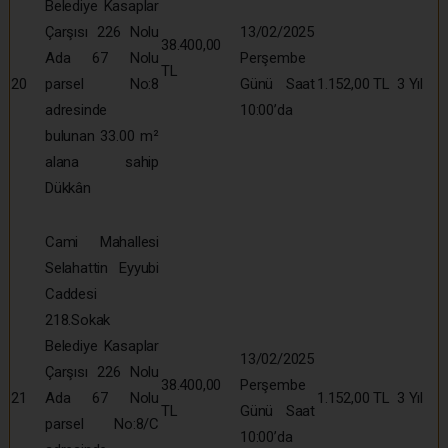
Belediye Kasaplar
Çarşısı 226 Nolu
13/02/2025
38.400,00
Ada 67 Nolu
Perşembe
TL
20
parsel No:8
Günü Saat
1.152,00 TL
3 Yıl
adresinde
10:00’da
bulunan 33.00 m²
alana sahip
Dükkân
Cami Mahallesi
Selahattin Eyyubi
Caddesi
218.Sokak
Belediye Kasaplar
13/02/2025
Çarşısı 226 Nolu
38.400,00
Perşembe
21
Ada 67 Nolu
1.152,00 TL
3 Yıl
TL
Günü Saat
parsel No:8/C
10:00’da