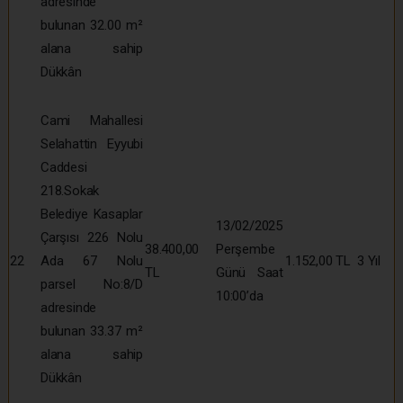
adresinde
bulunan 32.00 m²
alana sahip
Dükkân
Cami Mahallesi
Selahattin Eyyubi
Caddesi
218.Sokak
Belediye Kasaplar
13/02/2025
Çarşısı 226 Nolu
38.400,00
Perşembe
22
Ada 67 Nolu
1.152,00 TL
3 Yıl
TL
Günü Saat
parsel No:8/D
10:00’da
adresinde
bulunan 33.37 m²
alana sahip
Dükkân