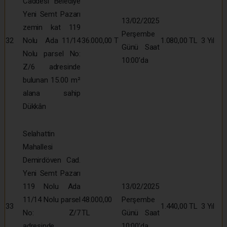
Caddesi Belediye
Yeni Semt Pazarı
13/02/2025
zemin kat 119
Perşembe
32
Nolu Ada 11/14
36.000,00 T
1.080,00 TL
3 Yıl
Günü Saat
Nolu parsel No:
10:00’da
Z/6 adresinde
bulunan 15.00 m²
alana sahip
Dükkân
Selahattin
Mahallesi
Demirdöven Cad.
Yeni Semt Pazarı
119 Nolu Ada
13/02/2025
11/14 Nolu parsel
48.000,00
Perşembe
33
1.440,00 TL
3 Yıl
No: Z/7
TL
Günü Saat
adresinde
10:00’da