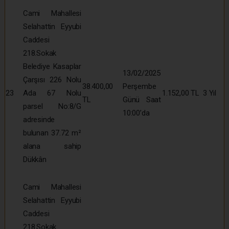
Cami Mahallesi
Selahattin Eyyubi
Caddesi
218.Sokak
Belediye Kasaplar
13/02/2025
Çarşısı 226 Nolu
38.400,00
Perşembe
23
Ada 67 Nolu
1.152,00 TL
3 Yıl
TL
Günü Saat
parsel No:8/G
10:00’da
adresinde
bulunan 37.72 m²
alana sahip
Dükkân
Cami Mahallesi
Selahattin Eyyubi
Caddesi
218.Sokak