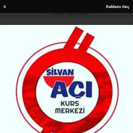
4
Reklamı Geç
Anasayfa
Eğitim
YÖK’ten yeni karar: Kürtçe tez
yazılabilecek
EĞITIM
08.11.2023 - 12:52, Güncelleme: 08.11.2023 - 12:52
6361+ kez okundu.
Yüksek Öğretim Kurulu Başkanlığı (YÖK) yüksek
lisans programlarında Türkçe dışındaki dillerde tez
yazılmasının önünü açtı.
ABONE OL