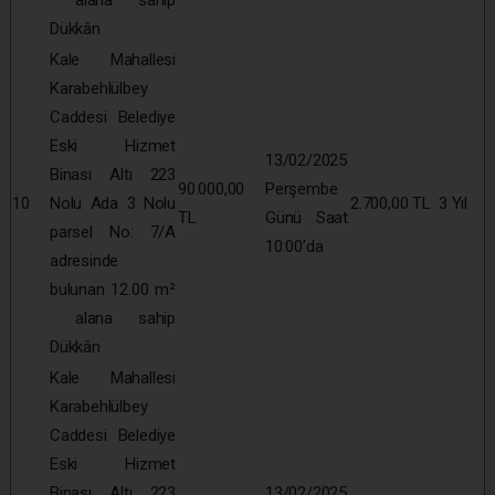
Dükkân
Kale Mahallesi
Karabehlülbey
Caddesi Belediye
Eski Hizmet
13/02/2025
Binası Altı 223
90.000,00
Perşembe
10
Nolu Ada 3 Nolu
2.700,00 TL
3 Yıl
TL
Günü Saat
parsel No: 7/A
10:00’da
adresinde
bulunan 12.00 m²
alana sahip
Dükkân
Kale Mahallesi
Karabehlülbey
Caddesi Belediye
Eski Hizmet
Binası Altı 223
13/02/2025