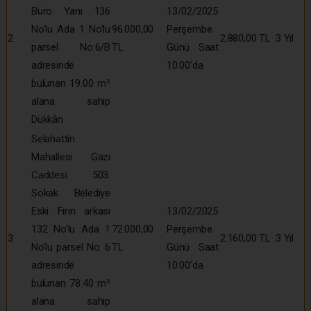
Büro Yanı 136
13/02/2025
No’lu Ada 1 No’lu
96.000,00
Perşembe
2
2.880,00 TL
3 Yıl
parsel No:6/B
TL
Günü Saat
adresinde
10:00’da
bulunan 19.00 m²
alana sahip
Dükkân
Selahattin
Mahallesi Gazi
Caddesi 503.
Sokak Belediye
Eski Fırın arkası
13/02/2025
132 No’lu Ada 1
72.000,00
Perşembe
3
2.160,00 TL
3 Yıl
No’lu parsel No: 6
TL
Günü Saat
adresinde
10:00’da
bulunan 78.40 m²
alana sahip