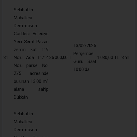
Selahattin
Mahallesi
Demirdöven
Caddesi Belediye
Yeni Semt Pazarı
13/02/2025
zemin kat 119
Perşembe
31
Nolu Ada 11/14
36.000,00 T
1.080,00 TL
3 Yıl
Günü Saat
Nolu parsel No:
10:00’da
Z/5 adresinde
bulunan 13.00 m²
alana sahip
Dükkân
Selahattin
Mahallesi
Demirdöven