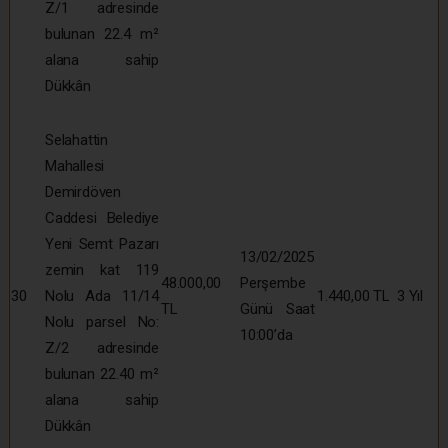
Z/1 adresinde
bulunan 22.4 m²
alana sahip
Dükkân
Selahattin
Mahallesi
Demirdöven
Caddesi Belediye
Yeni Semt Pazarı
13/02/2025
zemin kat 119
48.000,00
Perşembe
30
Nolu Ada 11/14
1.440,00 TL
3 Yıl
TL
Günü Saat
Nolu parsel No:
10:00’da
Z/2 adresinde
bulunan 22.40 m²
alana sahip
Dükkân