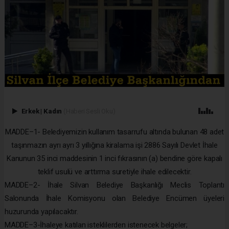
Erkek
|
Kadın
(Haberi Sesli Oku)
MADDE–1- Belediyemizin kullanım tasarrufu altında bulunan 48 adet
taşınmazın ayrı ayrı 3 yıllığına kiralama işi 2886 Sayılı Devlet İhale
Kanunun 35 inci maddesinin 1 inci fıkrasının (a) bendine göre kapalı
teklif usulü ve arttırma suretiyle ihale edilecektir.
MADDE–2- İhale Silvan Belediye Başkanlığı Meclis Toplantı
Salonunda İhale Komisyonu olan Belediye Encümen üyeleri
huzurunda yapılacaktır.
MADDE–3-İhaleye katılan isteklilerden istenecek belgeler;