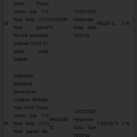
Semt Pazarı
zemin kat 119
13/02/2025
Nolu Ada 11/14
30.000,00
Perşembe
28
900,00 TL
3 Yıl
Nolu parsel
TL
Günü Saat
No:4/A adresinde
10:00’da
bulunan 10.00 m²
alana sahip
Dükkân
Selahattin
Mahallesi
Demirdöven
Caddesi Belediye
Yeni Semt Pazarı
13/02/2025
zemin kat 119
48.000,00
Perşembe
29
Nolu Ada 11/14
1.440,00 TL
3 Yıl
TL
Günü Saat
Nolu parsel No:
10:00’da