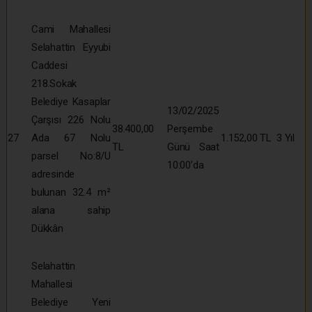
Cami Mahallesi
Selahattin Eyyubi
Caddesi
218.Sokak
Belediye Kasaplar
13/02/2025
Çarşısı 226 Nolu
38.400,00
Perşembe
27
Ada 67 Nolu
1.152,00 TL
3 Yıl
TL
Günü Saat
parsel No:8/U
10:00’da
adresinde
bulunan 32.4 m²
alana sahip
Dükkân
Selahattin
Mahallesi
Belediye Yeni