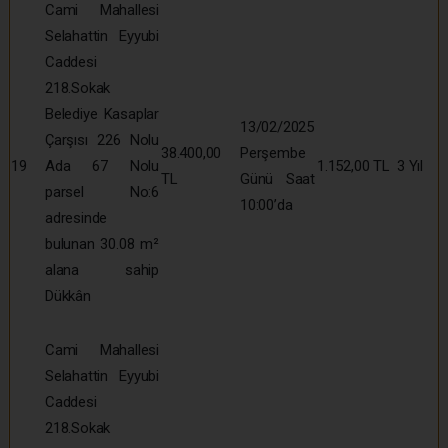
Cami Mahallesi
Selahattin Eyyubi
Caddesi
218.Sokak
Belediye Kasaplar
13/02/2025
Çarşısı 226 Nolu
38.400,00
Perşembe
19
Ada 67 Nolu
1.152,00 TL
3 Yıl
TL
Günü Saat
parsel No:6
10:00’da
adresinde
bulunan 30.08 m²
alana sahip
Dükkân
Cami Mahallesi
Selahattin Eyyubi
Caddesi
218.Sokak