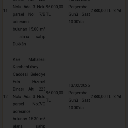
Nolu Ada 3 Nolu
96.000,00
Perşembe
11
2.880,00 TL
3 Yıl
parsel No: 7/B
TL
Günü Saat
adresinde
10:00’da
bulunan 15.00 m²
alana sahip
Dükkân
Kale Mahallesi
Karabehlülbey
Caddesi Belediye
Eski Hizmet
13/02/2025
Binası Altı 223
96.000,00
Perşembe
12
Nolu Ada 3 Nolu
2.880,00 TL
3 Yıl
TL
Günü Saat
parsel No:7/C
10:00’da
adresinde
bulunan 15.30 m²
alana sahip