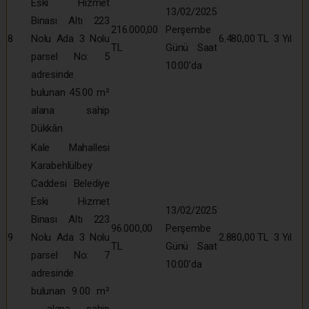
Eski Hizmet
13/02/2025
Binası Altı 223
216.000,00
Perşembe
8
Nolu Ada 3 Nolu
6.480,00 TL
3 Yıl
TL
Günü Saat
parsel No: 5
10:00’da
adresinde
bulunan 45.00 m²
alana sahip
Dükkân
Kale Mahallesi
Karabehlülbey
Caddesi Belediye
Eski Hizmet
13/02/2025
Binası Altı 223
96.000,00
Perşembe
9
Nolu Ada 3 Nolu
2.880,00 TL
3 Yıl
TL
Günü Saat
parsel No: 7
10:00’da
adresinde
bulunan 9.00 m²
alana sahip