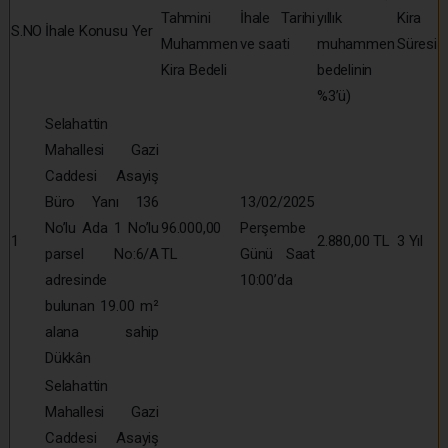
Tahmini
İhale Tarihi
yıllık
Kira
S.NO
İhale Konusu Yer
Muhammen
ve saati
muhammen
Süresi
Kira Bedeli
bedelinin
%3’ü)
Selahattin
Mahallesi Gazi
Caddesi Asayiş
Büro Yanı 136
13/02/2025
No’lu Ada 1 No’lu
96.000,00
Perşembe
1
2.880,00 TL
3 Yıl
parsel No:6/A
TL
Günü Saat
adresinde
10:00’da
bulunan 19.00 m²
alana sahip
Dükkân
Selahattin
Mahallesi Gazi
Caddesi Asayiş