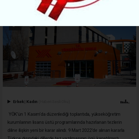
Erkek
|
Kadın
(Haberi Sesli Oku)
YÖK’ün 1 Kasım’da düzenlediği toplantıda, yükseköğretim
kurumlarının lisans üstü programlarında hazırlanan tezlerin
diline ilişkin yeni bir karar alındı. 9 Mart 2022’de alınan kararla
Türkçe dışındaki dillerde tez yazılmasının önü kapatılmıştı.