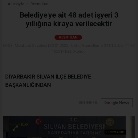
Anasayfa
Resmi İlan
Belediye'ye ait 48 adet işyeri 3
yıllığına kiraya verilecektir
RESMI İLAN
(MG) - Malabadi Gazetesi | 30.01.2025 - 08:05, Güncelleme: 31.01.2025 - 14:32
10051+ kez okundu.
DİYARBAKIR SİLVAN İLÇE BELEDİYE
BAŞKANLIĞINDAN
ABONE OL