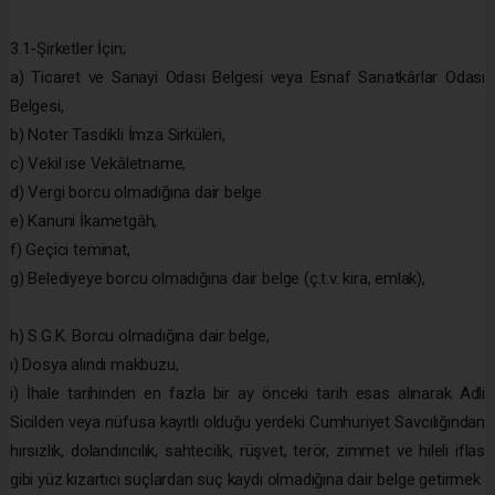
3.1-Şirketler İçin;
a) Ticaret ve Sanayi Odası Belgesi veya Esnaf Sanatkârlar Odası
Belgesi,
b) Noter Tasdikli İmza Sirküleri,
c) Vekil ise Vekâletname,
d) Vergi borcu olmadığına dair belge
e) Kanuni İkametgâh,
f) Geçici teminat,
g) Belediyeye borcu olmadığına dair belge (ç.t.v. kira, emlak),
h) S.G.K. Borcu olmadığına dair belge,
ı) Dosya alındı makbuzu,
i) İhale tarihinden en fazla bir ay önceki tarih esas alınarak Adli
Sicilden veya nüfusa kayıtlı olduğu yerdeki Cumhuriyet Savcılığından
hırsızlık, dolandırıcılık, sahtecilik, rüşvet, terör, zimmet ve hileli iflas
gibi yüz kızartıcı suçlardan suç kaydı olmadığına dair belge getirmek