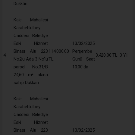
Dükkân
Kale Mahallesi
Karabehlülbey
Caddesi Belediye
Eski Hizmet
13/02/2025
Binası Altı 223
114.000,00
Perşembe
4
3.420,00 TL
3 Yıl
No2lu Ada 3 No’lu
TL
Günü Saat
parsel No:31/B
10:00’da
24,60 m² alana
sahip Dükkân
Kale Mahallesi
Karabehlülbey
Caddesi Belediye
Eski Hizmet
Binası Altı 223
13/02/2025