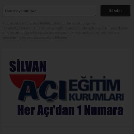
Gönder
Yorum yazarak Topluluk Kuralları’nı kabul etmiş bulunuyor ve
malabadigazetesi.com sitesine yaptığınız yorumunuzla ilgili doğrudan veya dolaylı
tüm sorumluluğu tek başınıza üstleniyorsunuz. Yazılan tüm yorumlardan site
yönetimi hiçbir şekilde sorumlu tutulamaz.