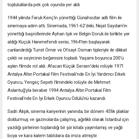
topluluklarda pek çok oyunda yer aldı.
1944 yılında Faruk Kenç'in yönettiği Günahsızlar adlı film ile
sinemaya adım attı. Sinemada, 1961-62'deki, Nejat Saydam'in
yönettiği başrollerinde Ayhan Işık ve Belgin Doruk ile birlikte yer
aldığı Küçük Hanımefendi serisi, 1964'ten başlayarak
canlandırdığı Turist Ömer ve Ofsayt Osman tipleriyle ile dikkat
çekti ve seyircinin beğenisini topladı. Yaşamı boyunca 200'ü
aşkın filmde rol aldı. Afacan Küçük Serseri'deki rolüyle 1971
Antalya Altın Portakal Film Festivali'nde En İyi Yardımcı Erkek
Oyuncu, Yengeç Sepeti filmindeki rolüyle de Mehmet
Aslantuğ'yla beraber 1994 Antalya Altın Portakal Film
Festivali'nde En İyi Erkek Oyuncu Ödülü'nü kazandı.
Sadri Alışık, sinema kariyerinin yanında; bir dönem 45'lik plaklar
doldurmuş ve gazinolarda çalışmış, ağırlıklı olarak İstanbul için
yazdığı şiirlerinin toplandığı bir şiir kitabı yayımlamış ve yağlı
boya ve kara kalem tablolara da imza atmıştır.