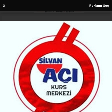
2
Reklamı Geç
Anasayfa
Diyarbakır
Alman heyet Diyarbakır’da
araştırma yapacak
DIYARBAKIR
(H M) - Haber Merkezi | 30.05.2026 - 13:24, Güncelleme: 30.05.2026 - 13:24
58589+ kez okundu.
Almanya’dan gelen akademik heyet, Diyarbakır’da
kadın ve çocuk hakları alanında araştırma yapacak.
Heyetin kentteki temasları sürüyor.
ABONE OL