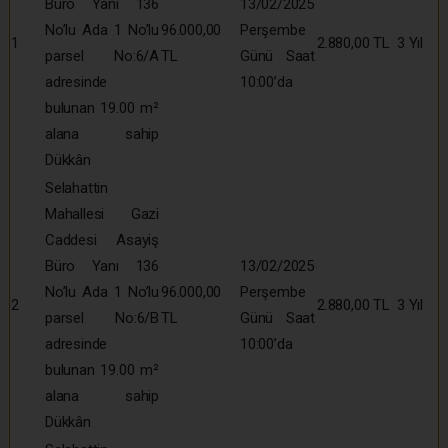
Büro Yanı 136
13/02/2025
No’lu Ada 1 No’lu
96.000,00
Perşembe
1
2.880,00 TL
3 Yıl
parsel No:6/A
TL
Günü Saat
adresinde
10:00’da
bulunan 19.00 m²
alana sahip
Dükkân
Selahattin
Mahallesi Gazi
Caddesi Asayiş
Büro Yanı 136
13/02/2025
No’lu Ada 1 No’lu
96.000,00
Perşembe
2
2.880,00 TL
3 Yıl
parsel No:6/B
TL
Günü Saat
adresinde
10:00’da
bulunan 19.00 m²
alana sahip
Dükkân