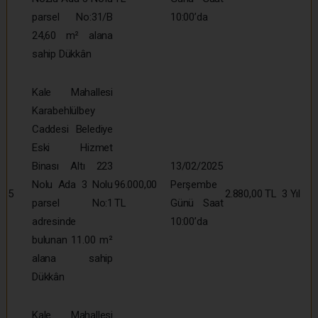
parsel No:31/B
10:00’da
24,60 m² alana
sahip Dükkân
Kale Mahallesi
Karabehlülbey
Caddesi Belediye
Eski Hizmet
Binası Altı 223
13/02/2025
Nolu Ada 3 Nolu
96.000,00
Perşembe
5
2.880,00 TL
3 Yıl
parsel No:1
TL
Günü Saat
adresinde
10:00’da
bulunan 11.00 m²
alana sahip
Dükkân
Kale Mahallesi