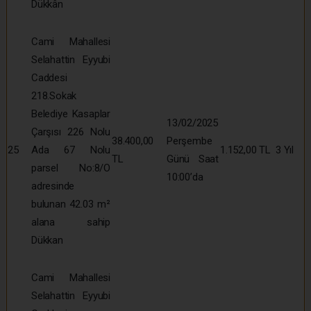
Dükkân
Cami Mahallesi
Selahattin Eyyubi
Caddesi
218.Sokak
Belediye Kasaplar
13/02/2025
Çarşısı 226 Nolu
38.400,00
Perşembe
25
Ada 67 Nolu
1.152,00 TL
3 Yıl
TL
Günü Saat
parsel No:8/O
10:00’da
adresinde
bulunan 42.03 m²
alana sahip
Dükkan
Cami Mahallesi
Selahattin Eyyubi