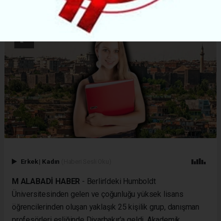
Erkek
|
Kadın
(Haberi Sesli Oku)
M ALABADİ HABER
- Berlin’deki Humboldt
Üniversitesinden gelen ve çoğunluğu yüksek lisans
öğrencilerinden oluşan yaklaşık 25 kişilik grup, danışman
profesörleri eşliğinde Diyarbakır’a geldi. Akademik