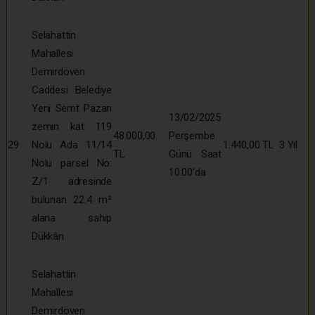
Selahattin
Mahallesi
Demirdöven
Caddesi Belediye
Yeni Semt Pazarı
13/02/2025
zemin kat 119
48.000,00
Perşembe
29
Nolu Ada 11/14
1.440,00 TL
3 Yıl
TL
Günü Saat
Nolu parsel No:
10:00’da
Z/1 adresinde
bulunan 22.4 m²
alana sahip
Dükkân
Selahattin
Mahallesi
Demirdöven