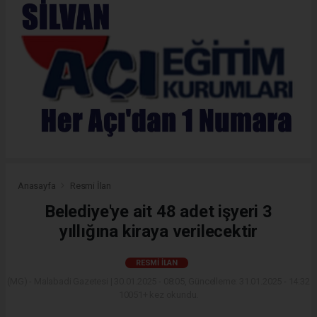
Anasayfa
Resmi İlan
Belediye'ye ait 48 adet işyeri 3
yıllığına kiraya verilecektir
RESMI İLAN
(MG) - Malabadi Gazetesi | 30.01.2025 - 08:05, Güncelleme: 31.01.2025 - 14:32
10051+ kez okundu.