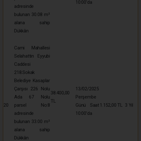
10:00’da
adresinde
bulunan 30.08 m²
alana sahip
Dükkân
Cami Mahallesi
Selahattin Eyyubi
Caddesi
218.Sokak
Belediye Kasaplar
Çarşısı 226 Nolu
13/02/2025
38.400,00
Ada 67 Nolu
Perşembe
TL
20
parsel No:8
Günü Saat
1.152,00 TL
3 Yıl
adresinde
10:00’da
bulunan 33.00 m²
alana sahip
Dükkân