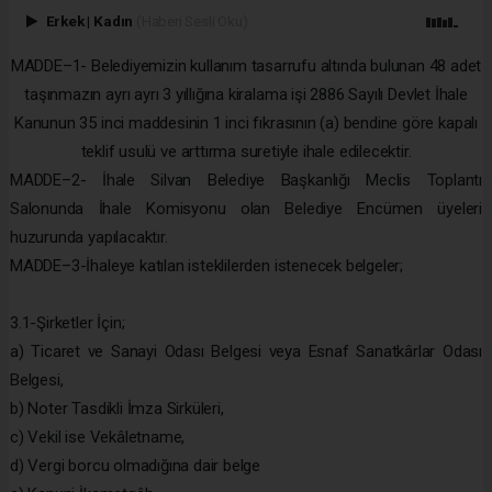
Erkek
|
Kadın
(Haberi Sesli Oku)
MADDE–1- Belediyemizin kullanım tasarrufu altında bulunan 48 adet
taşınmazın ayrı ayrı 3 yıllığına kiralama işi 2886 Sayılı Devlet İhale
Kanunun 35 inci maddesinin 1 inci fıkrasının (a) bendine göre kapalı
teklif usulü ve arttırma suretiyle ihale edilecektir.
MADDE–2- İhale Silvan Belediye Başkanlığı Meclis Toplantı
Salonunda İhale Komisyonu olan Belediye Encümen üyeleri
huzurunda yapılacaktır.
MADDE–3-İhaleye katılan isteklilerden istenecek belgeler;
3.1-Şirketler İçin;
a) Ticaret ve Sanayi Odası Belgesi veya Esnaf Sanatkârlar Odası
Belgesi,
b) Noter Tasdikli İmza Sirküleri,
c) Vekil ise Vekâletname,
d) Vergi borcu olmadığına dair belge