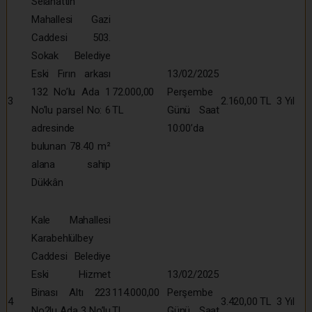
Selahattin
Mahallesi Gazi
Caddesi 503.
Sokak Belediye
Eski Fırın arkası
13/02/2025
132 No’lu Ada 1
72.000,00
Perşembe
3
2.160,00 TL
3 Yıl
No’lu parsel No: 6
TL
Günü Saat
adresinde
10:00’da
bulunan 78.40 m²
alana sahip
Dükkân
Kale Mahallesi
Karabehlülbey
Caddesi Belediye
Eski Hizmet
13/02/2025
Binası Altı 223
114.000,00
Perşembe
4
3.420,00 TL
3 Yıl
No2lu Ada 3 No’lu
TL
Günü Saat