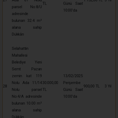
TL
Günü Saat
parsel No:8/U
10:00’da
adresinde
bulunan 32.4 m²
alana sahip
Dükkân
Selahattin
Mahallesi
Belediye Yeni
Semt Pazarı
zemin kat 119
13/02/2025
Nolu Ada 11/14
30.000,00
Perşembe
28
900,00 TL
3 Yıl
Nolu parsel
TL
Günü Saat
No:4/A adresinde
10:00’da
bulunan 10.00 m²
alana sahip
Dükkân