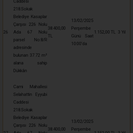
Caddesi
218.Sokak
Belediye Kasaplar
13/02/2025
Çarşısı 226 Nolu
38.400,00
Perşembe
26
Ada 67 Nolu
1.152,00 TL
3 Yıl
TL
Günü Saat
parsel No:8/R
10:00’da
adresinde
bulunan 37.72 m²
alana sahip
Dükkân
Cami Mahallesi
Selahattin Eyyubi
Caddesi
218.Sokak
Belediye Kasaplar
13/02/2025
Çarşısı 226 Nolu
38.400,00
Perşembe
27
Ada 67 Nolu
1.152,00 TL
3 Yıl