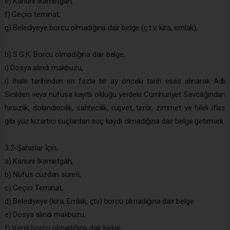
e) Kanuni İkametgâh,
f) Geçici teminat,
g) Belediyeye borcu olmadığına dair belge (ç.t.v. kira, emlak),
h) S.G.K. Borcu olmadığına dair belge,
ı) Dosya alındı makbuzu,
i) İhale tarihinden en fazla bir ay önceki tarih esas alınarak Adli
Sicilden veya nüfusa kayıtlı olduğu yerdeki Cumhuriyet Savcılığından
hırsızlık, dolandırıcılık, sahtecilik, rüşvet, terör, zimmet ve hileli iflas
gibi yüz kızartıcı suçlardan suç kaydı olmadığına dair belge getirmek
3.2-Şahıslar İçin;
a) Kanuni İkametgâh,
b) Nüfus cüzdan sureti,
c) Geçici Teminat,
d) Belediyeye (kira, Emlak, çtv) borcu olmadığına dair belge
e) Dosya alındı makbuzu,
f) Vergi borcu olmadığına dair belge,