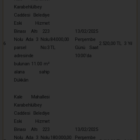
Karabehlülbey
Caddesi Belediye
Eski Hizmet
Binası Altı 223
13/02/2025
Nolu Ada 3 Nolu
84.000,00
Perşembe
6
2.520,00 TL
3 Yıl
parsel No:3
TL
Günü Saat
adresinde
10:00’da
bulunan 11.00 m²
alana sahip
Dükkân
Kale Mahallesi
Karabehlülbey
Caddesi Belediye
Eski Hizmet
Binası Altı 223
13/02/2025
Nolu Ada 3 Nolu
180.000,00
Perşembe