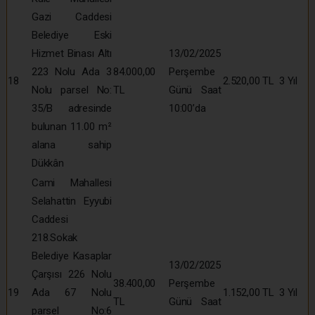
Gazi Caddesi
Belediye Eski
Hizmet Binası Altı
13/02/2025
223 Nolu Ada 3
84.000,00
Perşembe
18
2.520,00 TL
3 Yıl
Nolu parsel No:
TL
Günü Saat
35/B adresinde
10:00’da
bulunan 11.00 m²
alana sahip
Dükkân
Cami Mahallesi
Selahattin Eyyubi
Caddesi
218.Sokak
Belediye Kasaplar
13/02/2025
Çarşısı 226 Nolu
38.400,00
Perşembe
19
Ada 67 Nolu
1.152,00 TL
3 Yıl
TL
Günü Saat
parsel No:6