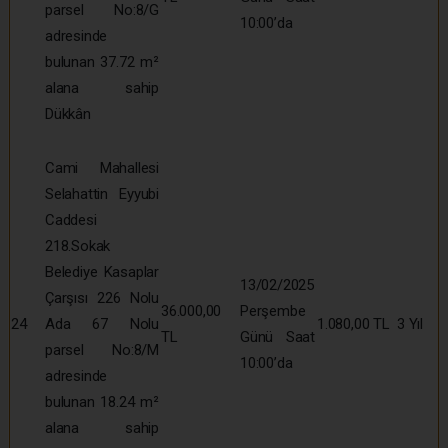
parsel No:8/G
10:00’da
adresinde
bulunan 37.72 m²
alana sahip
Dükkân
Cami Mahallesi
Selahattin Eyyubi
Caddesi
218.Sokak
Belediye Kasaplar
13/02/2025
Çarşısı 226 Nolu
36.000,00
Perşembe
24
Ada 67 Nolu
1.080,00 TL
3 Yıl
TL
Günü Saat
parsel No:8/M
10:00’da
adresinde
bulunan 18.24 m²
alana sahip