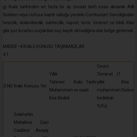
g) İhale tarihinden en fazla bir ay önceki tarih esas alınarak Adli
Sicilden veya nüfusa kayıtlı olduğu yerdeki Cumhuriyet Savcılığından
hırsızlık, dolandırıcılık, sahtecilik, rüşvet, terör, zimmet ve hileli iflas
gibi yüz kızartıcı suçlardan suç kaydı olmadığına dair belge getirmek.
MADDE–4 İHALE KONUSU TAŞINMAZLAR
4.1
Geçici
Yıllık
Teminat (1
Tahmini
İhale Tarihi
yıllık
Kira
S.NO
İhale Konusu Yer
Muhammen
ve saati
muhammen
Süresi
Kira Bedeli
bedelinin
%3’ü)
Selahattin
Mahallesi Gazi
Caddesi Asayiş