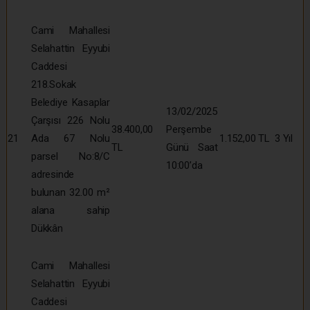
Cami Mahallesi
Selahattin Eyyubi
Caddesi
218.Sokak
Belediye Kasaplar
13/02/2025
Çarşısı 226 Nolu
38.400,00
Perşembe
21
Ada 67 Nolu
1.152,00 TL
3 Yıl
TL
Günü Saat
parsel No:8/C
10:00’da
adresinde
bulunan 32.00 m²
alana sahip
Dükkân
Cami Mahallesi
Selahattin Eyyubi
Caddesi