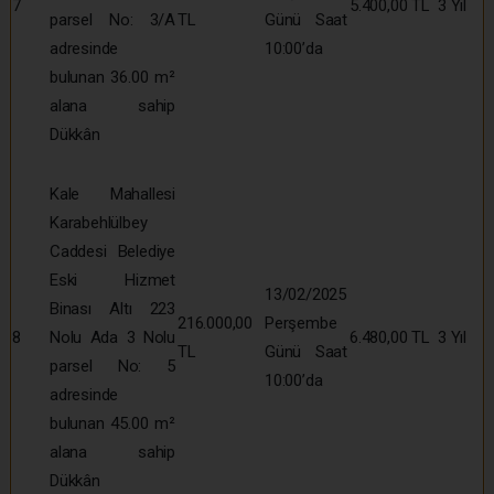
7
5.400,00 TL
3 Yıl
parsel No: 3/A
TL
Günü Saat
adresinde
10:00’da
bulunan 36.00 m²
alana sahip
Dükkân
Kale Mahallesi
Karabehlülbey
Caddesi Belediye
Eski Hizmet
13/02/2025
Binası Altı 223
216.000,00
Perşembe
8
Nolu Ada 3 Nolu
6.480,00 TL
3 Yıl
TL
Günü Saat
parsel No: 5
10:00’da
adresinde
bulunan 45.00 m²
alana sahip
Dükkân