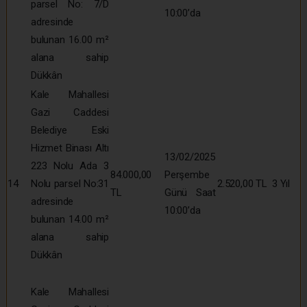
parsel No: 7/D
10:00’da
adresinde
bulunan 16.00 m²
alana sahip
Dükkân
Kale Mahallesi
Gazi Caddesi
Belediye Eski
Hizmet Binası Altı
13/02/2025
223 Nolu Ada 3
84.000,00
Perşembe
14
Nolu parsel No:31
2.520,00 TL
3 Yıl
TL
Günü Saat
adresinde
10:00’da
bulunan 14.00 m²
alana sahip
Dükkân
Kale Mahallesi