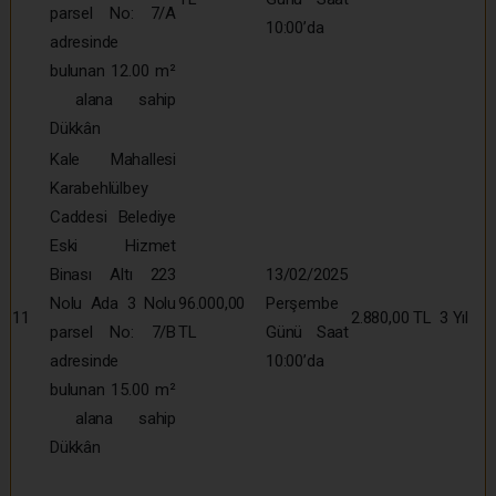
parsel No: 7/A
10:00’da
adresinde
bulunan 12.00 m²
alana sahip
Dükkân
Kale Mahallesi
Karabehlülbey
Caddesi Belediye
Eski Hizmet
Binası Altı 223
13/02/2025
Nolu Ada 3 Nolu
96.000,00
Perşembe
11
2.880,00 TL
3 Yıl
parsel No: 7/B
TL
Günü Saat
adresinde
10:00’da
bulunan 15.00 m²
alana sahip
Dükkân