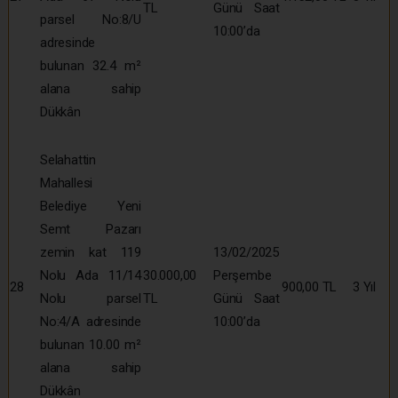
TL
Günü Saat
parsel No:8/U
10:00’da
adresinde
bulunan 32.4 m²
alana sahip
Dükkân
Selahattin
Mahallesi
Belediye Yeni
Semt Pazarı
zemin kat 119
13/02/2025
Nolu Ada 11/14
30.000,00
Perşembe
28
900,00 TL
3 Yıl
Nolu parsel
TL
Günü Saat
No:4/A adresinde
10:00’da
bulunan 10.00 m²
alana sahip
Dükkân