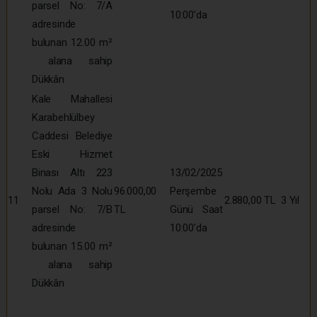
parsel No: 7/A
10:00’da
adresinde
bulunan 12.00 m²
alana sahip
Dükkân
Kale Mahallesi
Karabehlülbey
Caddesi Belediye
Eski Hizmet
Binası Altı 223
13/02/2025
Nolu Ada 3 Nolu
96.000,00
Perşembe
11
2.880,00 TL
3 Yıl
parsel No: 7/B
TL
Günü Saat
adresinde
10:00’da
bulunan 15.00 m²
alana sahip
Dükkân