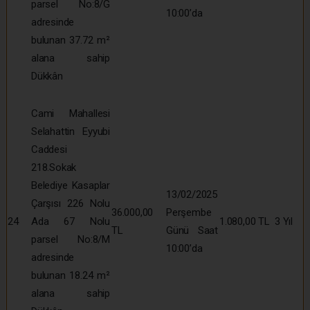
parsel No:8/G
10:00’da
adresinde
bulunan 37.72 m²
alana sahip
Dükkân
Cami Mahallesi
Selahattin Eyyubi
Caddesi
218.Sokak
Belediye Kasaplar
13/02/2025
Çarşısı 226 Nolu
36.000,00
Perşembe
24
Ada 67 Nolu
1.080,00 TL
3 Yıl
TL
Günü Saat
parsel No:8/M
10:00’da
adresinde
bulunan 18.24 m²
alana sahip