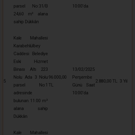
parsel No:31/B
10:00’da
24,60 m² alana
sahip Dükkân
Kale Mahallesi
Karabehlülbey
Caddesi Belediye
Eski Hizmet
Binası Altı 223
13/02/2025
Nolu Ada 3 Nolu
96.000,00
Perşembe
5
2.880,00 TL
3 Yıl
parsel No:1
TL
Günü Saat
adresinde
10:00’da
bulunan 11.00 m²
alana sahip
Dükkân
Kale Mahallesi