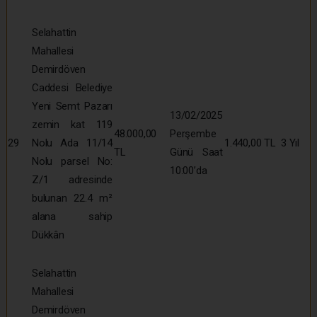
Selahattin
Mahallesi
Demirdöven
Caddesi Belediye
Yeni Semt Pazarı
13/02/2025
zemin kat 119
48.000,00
Perşembe
29
Nolu Ada 11/14
1.440,00 TL
3 Yıl
TL
Günü Saat
Nolu parsel No:
10:00’da
Z/1 adresinde
bulunan 22.4 m²
alana sahip
Dükkân
Selahattin
Mahallesi
Demirdöven