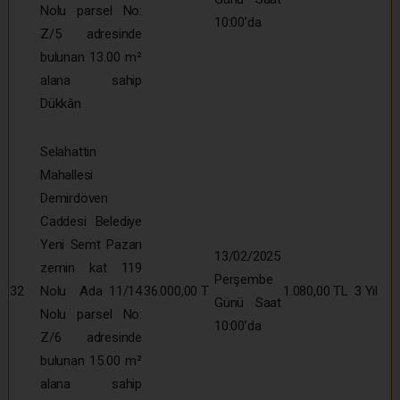
Nolu parsel No:
10:00’da
Z/5 adresinde
bulunan 13.00 m²
alana sahip
Dükkân
Selahattin
Mahallesi
Demirdöven
Caddesi Belediye
Yeni Semt Pazarı
13/02/2025
zemin kat 119
Perşembe
32
Nolu Ada 11/14
36.000,00 T
1.080,00 TL
3 Yıl
Günü Saat
Nolu parsel No:
10:00’da
Z/6 adresinde
bulunan 15.00 m²
alana sahip