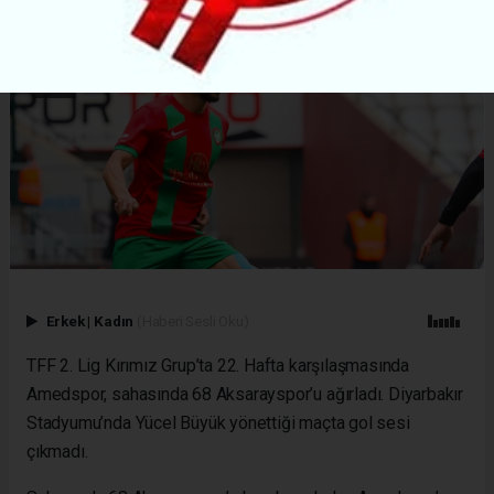
Erkek
|
Kadın
(Haberi Sesli Oku)
TFF 2. Lig Kırımız Grup’ta 22. Hafta karşılaşmasında
Amedspor, sahasında 68 Aksarayspor’u ağırladı. Diyarbakır
Stadyumu’nda Yücel Büyük yönettiği maçta gol sesi
çıkmadı.