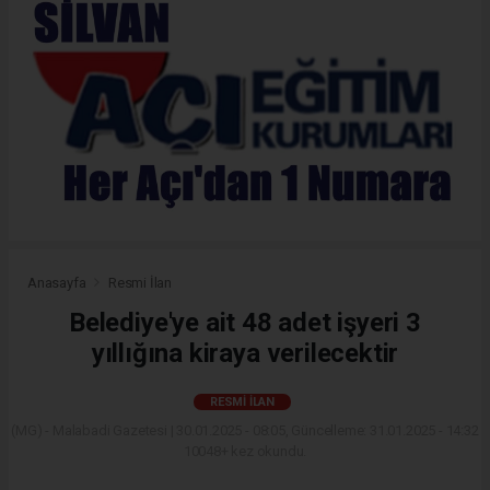
Anasayfa
Resmi İlan
Belediye'ye ait 48 adet işyeri 3
yıllığına kiraya verilecektir
RESMI İLAN
(MG) - Malabadi Gazetesi | 30.01.2025 - 08:05, Güncelleme: 31.01.2025 - 14:32
10048+ kez okundu.