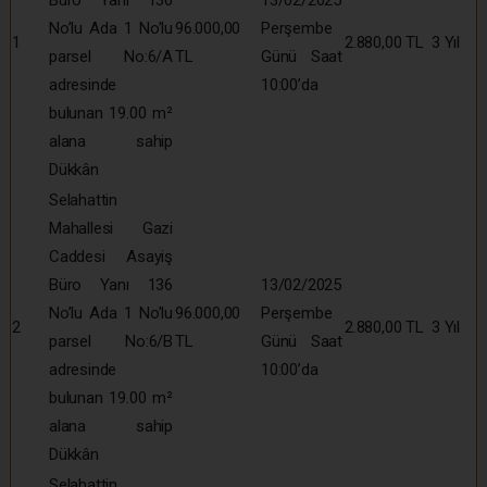
No’lu Ada 1 No’lu
96.000,00
Perşembe
1
2.880,00 TL
3 Yıl
parsel No:6/A
TL
Günü Saat
adresinde
10:00’da
bulunan 19.00 m²
alana sahip
Dükkân
Selahattin
Mahallesi Gazi
Caddesi Asayiş
Büro Yanı 136
13/02/2025
No’lu Ada 1 No’lu
96.000,00
Perşembe
2
2.880,00 TL
3 Yıl
parsel No:6/B
TL
Günü Saat
adresinde
10:00’da
bulunan 19.00 m²
alana sahip
Dükkân
Selahattin