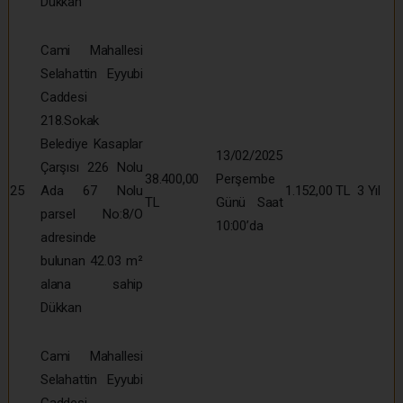
Dükkân
Cami Mahallesi
Selahattin Eyyubi
Caddesi
218.Sokak
Belediye Kasaplar
13/02/2025
Çarşısı 226 Nolu
38.400,00
Perşembe
25
Ada 67 Nolu
1.152,00 TL
3 Yıl
TL
Günü Saat
parsel No:8/O
10:00’da
adresinde
bulunan 42.03 m²
alana sahip
Dükkan
Cami Mahallesi
Selahattin Eyyubi
Caddesi