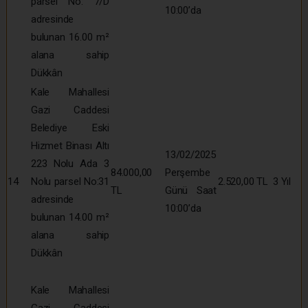
parsel No: 7/D
10:00’da
adresinde
bulunan 16.00 m²
alana sahip
Dükkân
Kale Mahallesi
Gazi Caddesi
Belediye Eski
Hizmet Binası Altı
13/02/2025
223 Nolu Ada 3
84.000,00
Perşembe
14
Nolu parsel No:31
2.520,00 TL
3 Yıl
TL
Günü Saat
adresinde
10:00’da
bulunan 14.00 m²
alana sahip
Dükkân
Kale Mahallesi
Gazi Caddesi