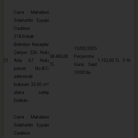
Cami Mahallesi
Selahattin Eyyubi
Caddesi
218.Sokak
Belediye Kasaplar
13/02/2025
Çarşısı 226 Nolu
38.400,00
Perşembe
21
Ada 67 Nolu
1.152,00 TL
3 Yıl
TL
Günü Saat
parsel No:8/C
10:00’da
adresinde
bulunan 32.00 m²
alana sahip
Dükkân
Cami Mahallesi
Selahattin Eyyubi
Caddesi