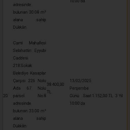
10:00’da
adresinde
bulunan 30.08 m²
alana sahip
Dükkân
Cami Mahallesi
Selahattin Eyyubi
Caddesi
218.Sokak
Belediye Kasaplar
Çarşısı 226 Nolu
13/02/2025
38.400,00
Ada 67 Nolu
Perşembe
TL
20
parsel No:8
Günü Saat
1.152,00 TL
3 Yıl
adresinde
10:00’da
bulunan 33.00 m²
alana sahip
Dükkân