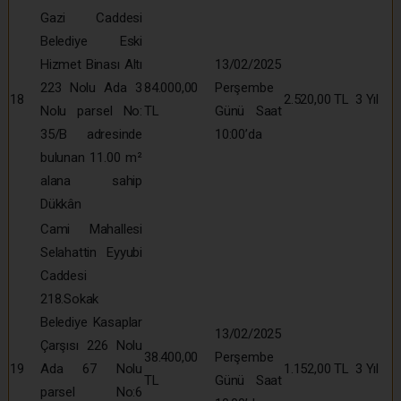
Gazi Caddesi
Belediye Eski
Hizmet Binası Altı
13/02/2025
223 Nolu Ada 3
84.000,00
Perşembe
18
2.520,00 TL
3 Yıl
Nolu parsel No:
TL
Günü Saat
35/B adresinde
10:00’da
bulunan 11.00 m²
alana sahip
Dükkân
Cami Mahallesi
Selahattin Eyyubi
Caddesi
218.Sokak
Belediye Kasaplar
13/02/2025
Çarşısı 226 Nolu
38.400,00
Perşembe
19
Ada 67 Nolu
1.152,00 TL
3 Yıl
TL
Günü Saat
parsel No:6