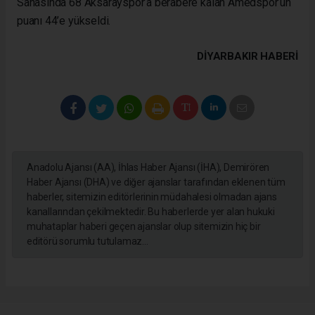
Sahasında 68 Aksarayspor’a berabere kalan Amedspor’un
puanı 44’e yükseldi.
DIYARBAKIR HABERİ
Anadolu Ajansı (AA), İhlas Haber Ajansı (İHA), Demirören
Haber Ajansı (DHA) ve diğer ajanslar tarafından eklenen tüm
haberler, sitemizin editörlerinin müdahalesi olmadan ajans
kanallarından çekilmektedir. Bu haberlerde yer alan hukuki
muhataplar haberi geçen ajanslar olup sitemizin hiç bir
editörü sorumlu tutulamaz...