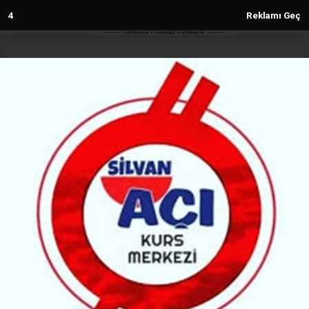
2
Reklamı Geç
Anasayfa
Spor
Amedspor, sahasında puan kaybetti
SPOR
(Malabadi Haber) - Malabadi Gazetesi | 31.01.2024 - 16:47, Güncelleme:
31.01.2024 - 16:47
6258+ kez okundu.
TFF 2. Lig Kırımız Grup ekiplerinden Amedspor,
sahasında konut ettiği 68 Aksarayspor’a 0-0
berabere kaldı.
ABONE OL