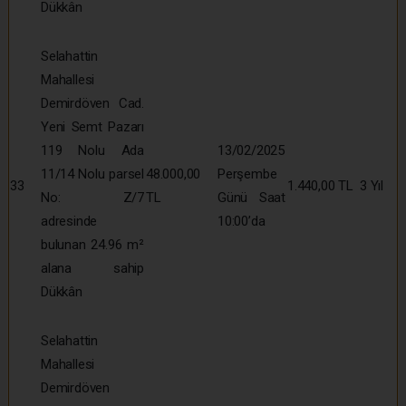
Dükkân
Selahattin
Mahallesi
Demirdöven Cad.
Yeni Semt Pazarı
119 Nolu Ada
13/02/2025
11/14 Nolu parsel
48.000,00
Perşembe
33
1.440,00 TL
3 Yıl
No: Z/7
TL
Günü Saat
adresinde
10:00’da
bulunan 24.96 m²
alana sahip
Dükkân
Selahattin
Mahallesi
Demirdöven