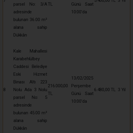
7
5.400,00 TL
3 Yıl
parsel No: 3/A
TL
Günü Saat
adresinde
10:00’da
bulunan 36.00 m²
alana sahip
Dükkân
Kale Mahallesi
Karabehlülbey
Caddesi Belediye
Eski Hizmet
13/02/2025
Binası Altı 223
216.000,00
Perşembe
8
Nolu Ada 3 Nolu
6.480,00 TL
3 Yıl
TL
Günü Saat
parsel No: 5
10:00’da
adresinde
bulunan 45.00 m²
alana sahip
Dükkân