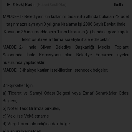
Erkek
|
Kadın
(Haberi Sesli Oku)
MADDE–1- Belediyemizin kullanım tasarrufu altında bulunan 48 adet
taşınmazın ayrı ayrı 3 yıllığına kiralama işi 2886 Sayılı Devlet İhale
Kanunun 35 inci maddesinin 1 inci fıkrasının (a) bendine göre kapalı
teklif usulü ve arttırma suretiyle ihale edilecektir.
MADDE–2- İhale Silvan Belediye Başkanlığı Meclis Toplantı
Salonunda İhale Komisyonu olan Belediye Encümen üyeleri
huzurunda yapılacaktır.
MADDE–3-İhaleye katılan isteklilerden istenecek belgeler;
3.1-Şirketler İçin;
a) Ticaret ve Sanayi Odası Belgesi veya Esnaf Sanatkârlar Odası
Belgesi,
b) Noter Tasdikli İmza Sirküleri,
c) Vekil ise Vekâletname,
d) Vergi borcu olmadığına dair belge
e) Kanuni İkametgâh,