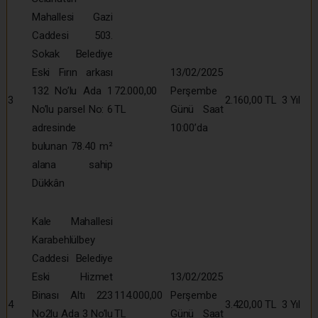
Mahallesi Gazi
Caddesi 503.
Sokak Belediye
Eski Fırın arkası
13/02/2025
132 No’lu Ada 1
72.000,00
Perşembe
3
2.160,00 TL
3 Yıl
No’lu parsel No: 6
TL
Günü Saat
adresinde
10:00’da
bulunan 78.40 m²
alana sahip
Dükkân
Kale Mahallesi
Karabehlülbey
Caddesi Belediye
Eski Hizmet
13/02/2025
Binası Altı 223
114.000,00
Perşembe
4
3.420,00 TL
3 Yıl
No2lu Ada 3 No’lu
TL
Günü Saat