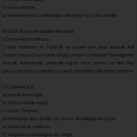
f) Geçici teminat,
g) Belediyeye borcu olmadığına dair belge (ç.t.v. kira, emlak),
h) S.G.K. Borcu olmadığına dair belge,
ı) Dosya alındı makbuzu,
i) İhale tarihinden en fazla bir ay önceki tarih esas alınarak Adli
Sicilden veya nüfusa kayıtlı olduğu yerdeki Cumhuriyet Savcılığından
hırsızlık, dolandırıcılık, sahtecilik, rüşvet, terör, zimmet ve hileli iflas
gibi yüz kızartıcı suçlardan suç kaydı olmadığına dair belge getirmek
3.2-Şahıslar İçin;
a) Kanuni İkametgâh,
b) Nüfus cüzdan sureti,
c) Geçici Teminat,
d) Belediyeye (kira, Emlak, çtv) borcu olmadığına dair belge
e) Dosya alındı makbuzu,
f) Vergi borcu olmadığına dair belge,