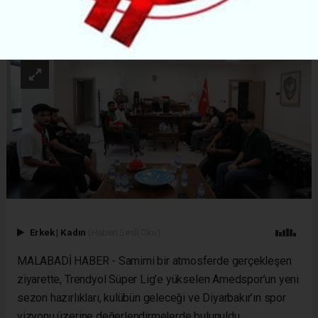
ABONE OL
Erkek
|
Kadın
(Haberi Sesli Oku)
MALABADİ HABER - Samimi bir atmosferde gerçekleşen
ziyarette, Trendyol Süper Lig’e yükselen Amedspor’un yeni
sezon hazırlıkları, kulübün geleceği ve Diyarbakır’ın spor
vizyonu üzerine değerlendirmelerde bulunuldu.