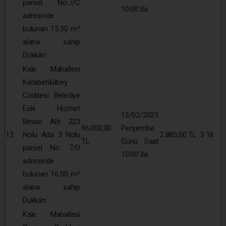
parsel No:7/C
10:00’da
adresinde
bulunan 15.30 m²
alana sahip
Dükkân
Kale Mahallesi
Karabehlülbey
Caddesi Belediye
Eski Hizmet
13/02/2025
Binası Altı 223
96.000,00
Perşembe
13
Nolu Ada 3 Nolu
2.880,00 TL
3 Yıl
TL
Günü Saat
parsel No: 7/D
10:00’da
adresinde
bulunan 16.00 m²
alana sahip
Dükkân
Kale Mahallesi