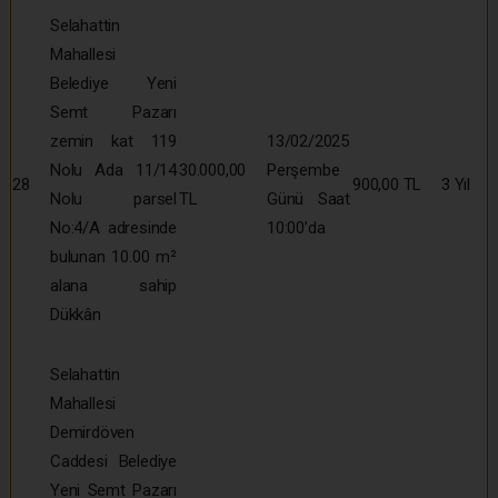
Selahattin
Mahallesi
Belediye Yeni
Semt Pazarı
zemin kat 119
13/02/2025
Nolu Ada 11/14
30.000,00
Perşembe
28
900,00 TL
3 Yıl
Nolu parsel
TL
Günü Saat
No:4/A adresinde
10:00’da
bulunan 10.00 m²
alana sahip
Dükkân
Selahattin
Mahallesi
Demirdöven
Caddesi Belediye
Yeni Semt Pazarı