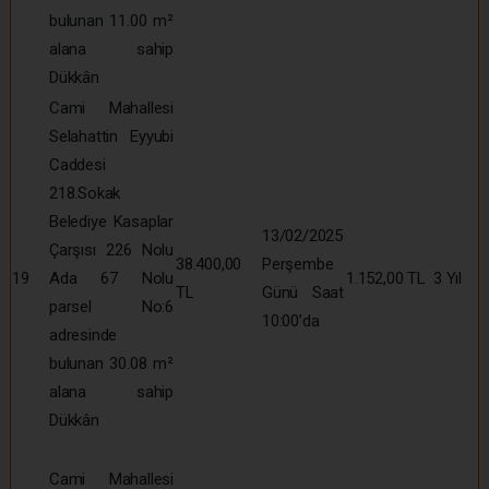
bulunan 11.00 m²
alana sahip
Dükkân
Cami Mahallesi
Selahattin Eyyubi
Caddesi
218.Sokak
Belediye Kasaplar
13/02/2025
Çarşısı 226 Nolu
38.400,00
Perşembe
19
Ada 67 Nolu
1.152,00 TL
3 Yıl
TL
Günü Saat
parsel No:6
10:00’da
adresinde
bulunan 30.08 m²
alana sahip
Dükkân
Cami Mahallesi