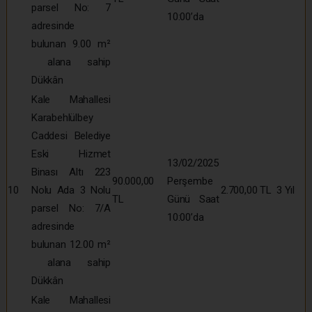
parsel No: 7
10:00’da
adresinde
bulunan 9.00 m²
alana sahip
Dükkân
Kale Mahallesi
Karabehlülbey
Caddesi Belediye
Eski Hizmet
13/02/2025
Binası Altı 223
90.000,00
Perşembe
10
Nolu Ada 3 Nolu
2.700,00 TL
3 Yıl
TL
Günü Saat
parsel No: 7/A
10:00’da
adresinde
bulunan 12.00 m²
alana sahip
Dükkân
Kale Mahallesi