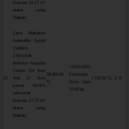
bulunan 33.37 m²
alana sahip
Dükkân
Cami Mahallesi
Selahattin Eyyubi
Caddesi
218.Sokak
Belediye Kasaplar
13/02/2025
Çarşısı 226 Nolu
38.400,00
Perşembe
23
Ada 67 Nolu
1.152,00 TL
3 Yıl
TL
Günü Saat
parsel No:8/G
10:00’da
adresinde
bulunan 37.72 m²
alana sahip
Dükkân