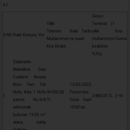
4.1
Geçici
Yıllık
Teminat (1
Tahmini
İhale Tarihi
yıllık
Kira
S.NO
İhale Konusu Yer
Muhammen
ve saati
muhammen
Süresi
Kira Bedeli
bedelinin
%3’ü)
Selahattin
Mahallesi Gazi
Caddesi Asayiş
Büro Yanı 136
13/02/2025
No’lu Ada 1 No’lu
96.000,00
Perşembe
1
2.880,00 TL
3 Yıl
parsel No:6/A
TL
Günü Saat
adresinde
10:00’da
bulunan 19.00 m²
alana sahip
Dükkân