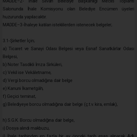
MADDE–2- İhale Silvan Belediye Başkanlığı Meclis Toplantı
Salonunda İhale Komisyonu olan Belediye Encümen üyeleri
huzurunda yapılacaktır.
MADDE–3-İhaleye katılan isteklilerden istenecek belgeler;
3.1-Şirketler İçin;
a) Ticaret ve Sanayi Odası Belgesi veya Esnaf Sanatkârlar Odası
Belgesi,
b) Noter Tasdikli İmza Sirküleri,
c) Vekil ise Vekâletname,
d) Vergi borcu olmadığına dair belge
e) Kanuni İkametgâh,
f) Geçici teminat,
g) Belediyeye borcu olmadığına dair belge (ç.t.v. kira, emlak),
h) S.G.K. Borcu olmadığına dair belge,
ı) Dosya alındı makbuzu,
i) İhale tarihinden en fazla bir ay önceki tarih esas alınarak Adli