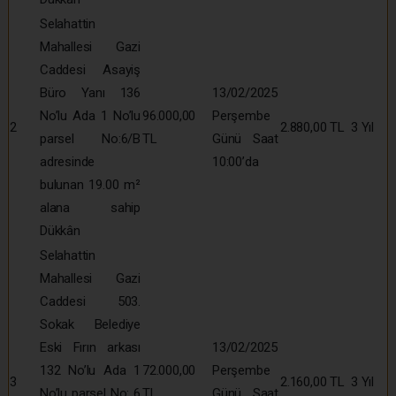
Selahattin
Mahallesi Gazi
Caddesi Asayiş
Büro Yanı 136
13/02/2025
No’lu Ada 1 No’lu
96.000,00
Perşembe
2
2.880,00 TL
3 Yıl
parsel No:6/B
TL
Günü Saat
adresinde
10:00’da
bulunan 19.00 m²
alana sahip
Dükkân
Selahattin
Mahallesi Gazi
Caddesi 503.
Sokak Belediye
Eski Fırın arkası
13/02/2025
132 No’lu Ada 1
72.000,00
Perşembe
3
2.160,00 TL
3 Yıl
No’lu parsel No: 6
TL
Günü Saat