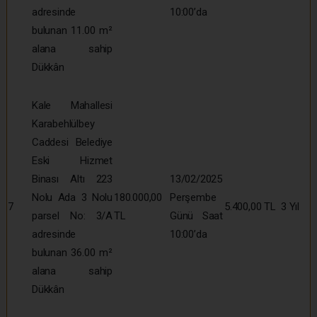
adresinde
10:00’da
bulunan 11.00 m²
alana sahip
Dükkân
Kale Mahallesi
Karabehlülbey
Caddesi Belediye
Eski Hizmet
Binası Altı 223
13/02/2025
Nolu Ada 3 Nolu
180.000,00
Perşembe
7
5.400,00 TL
3 Yıl
parsel No: 3/A
TL
Günü Saat
adresinde
10:00’da
bulunan 36.00 m²
alana sahip
Dükkân