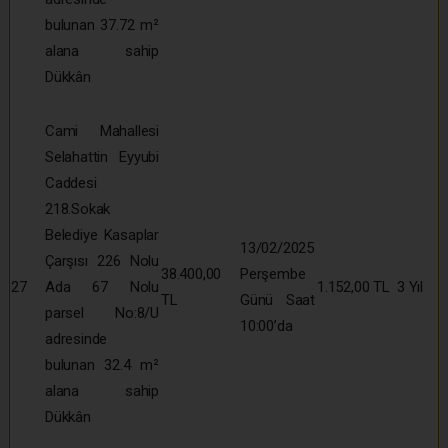
bulunan 37.72 m²
alana sahip
Dükkân
Cami Mahallesi
Selahattin Eyyubi
Caddesi
218.Sokak
Belediye Kasaplar
13/02/2025
Çarşısı 226 Nolu
38.400,00
Perşembe
27
Ada 67 Nolu
1.152,00 TL
3 Yıl
TL
Günü Saat
parsel No:8/U
10:00’da
adresinde
bulunan 32.4 m²
alana sahip
Dükkân