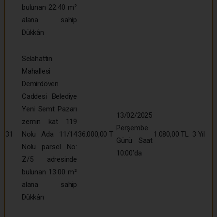
bulunan 22.40 m²
alana sahip
Dükkân
Selahattin
Mahallesi
Demirdöven
Caddesi Belediye
Yeni Semt Pazarı
13/02/2025
zemin kat 119
Perşembe
31
Nolu Ada 11/14
36.000,00 T
1.080,00 TL
3 Yıl
Günü Saat
Nolu parsel No:
10:00’da
Z/5 adresinde
bulunan 13.00 m²
alana sahip
Dükkân