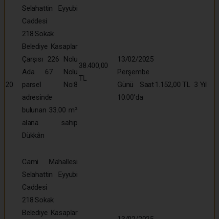
Selahattin Eyyubi
Caddesi
218.Sokak
Belediye Kasaplar
Çarşısı 226 Nolu
13/02/2025
38.400,00
Ada 67 Nolu
Perşembe
TL
20
parsel No:8
Günü Saat
1.152,00 TL
3 Yıl
adresinde
10:00’da
bulunan 33.00 m²
alana sahip
Dükkân
Cami Mahallesi
Selahattin Eyyubi
Caddesi
218.Sokak
Belediye Kasaplar
13/02/2025