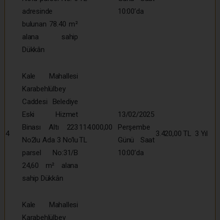
adresinde
10:00’da
bulunan 78.40 m²
alana sahip
Dükkân
Kale Mahallesi
Karabehlülbey
Caddesi Belediye
Eski Hizmet
13/02/2025
Binası Altı 223
114.000,00
Perşembe
4
3.420,00 TL
3 Yıl
No2lu Ada 3 No’lu
TL
Günü Saat
parsel No:31/B
10:00’da
24,60 m² alana
sahip Dükkân
Kale Mahallesi
Karabehlülbey