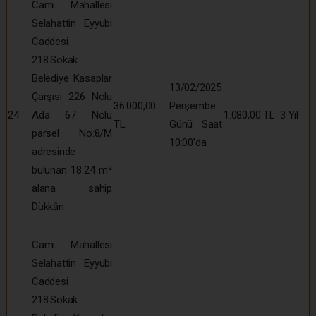
Cami Mahallesi
Selahattin Eyyubi
Caddesi
218.Sokak
Belediye Kasaplar
13/02/2025
Çarşısı 226 Nolu
36.000,00
Perşembe
24
Ada 67 Nolu
1.080,00 TL
3 Yıl
TL
Günü Saat
parsel No:8/M
10:00’da
adresinde
bulunan 18.24 m²
alana sahip
Dükkân
Cami Mahallesi
Selahattin Eyyubi
Caddesi
218.Sokak