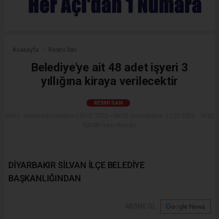
Anasayfa
Resmi İlan
Belediye'ye ait 48 adet işyeri 3
yıllığına kiraya verilecektir
RESMI İLAN
(MG) - Malabadi Gazetesi | 30.01.2025 - 08:05, Güncelleme: 31.01.2025 - 14:32
10048+ kez okundu.
DİYARBAKIR SİLVAN İLÇE BELEDİYE
BAŞKANLIĞINDAN
ABONE OL