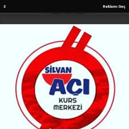
2
Reklamı Geç
Anasayfa
Diyarbakır
Amedspor taraftar gruplarından
DTSO Başkanı Kaya'ya ziyaret
DIYARBAKIR
(Tigris ) - Tigris Gazetesi | 16.06.2026 - 23:24, Güncelleme: 16.06.2026 - 23:24
43585+ kez okundu.
Amedspor’un taraftar grupları Barikat ve Mor
Barikat’ın grup başkanları, Diyarbakır Ticaret ve
Sanayi Odası Yönetim Kurulu Başkanı Mehmet
Kaya’yı ziyaret etti.