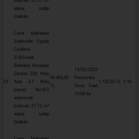
bulunan 33.37 m²
alana sahip
Dükkân
Cami Mahallesi
Selahattin Eyyubi
Caddesi
218.Sokak
Belediye Kasaplar
13/02/2025
Çarşısı 226 Nolu
38.400,00
Perşembe
23
Ada 67 Nolu
1.152,00 TL
3 Yıl
TL
Günü Saat
parsel No:8/G
10:00’da
adresinde
bulunan 37.72 m²
alana sahip
Dükkân
Cami Mahallesi