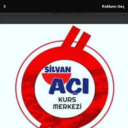
1
Reklamı Geç
Anasayfa
Spor
Seyit Gazanfer: Hayalim Yeniden
Amedspor Forması Giymek
SPOR
(MH) - MALABADİ HABER | 11.06.2026 - 13:48, Güncelleme: 11.06.2026 - 13:48
70959+ kez okundu.
Silvanspor altyapısında yetişen ve son olarak
Hatayspor'da forma giyen Seyit Gazanfer,
"Amedspor'a hizmet etmek istiyorum" diyerek yeşil-
kırmızılı takıma dönme arzusunu dile getirdi.