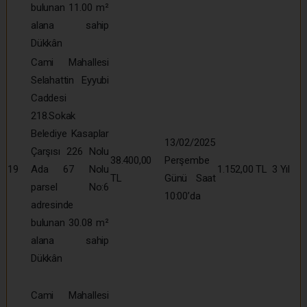
bulunan 11.00 m²
alana sahip
Dükkân
Cami Mahallesi
Selahattin Eyyubi
Caddesi
218.Sokak
Belediye Kasaplar
13/02/2025
Çarşısı 226 Nolu
38.400,00
Perşembe
19
Ada 67 Nolu
1.152,00 TL
3 Yıl
TL
Günü Saat
parsel No:6
10:00’da
adresinde
bulunan 30.08 m²
alana sahip
Dükkân
Cami Mahallesi