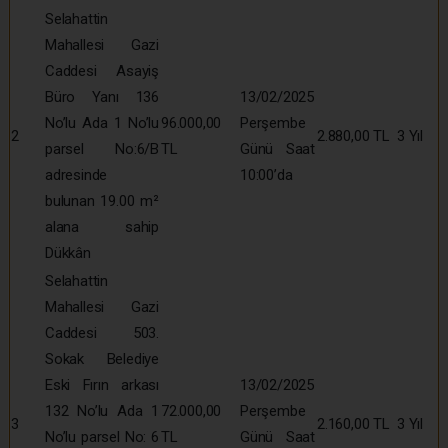
Selahattin
Mahallesi Gazi
Caddesi Asayiş
Büro Yanı 136
13/02/2025
No’lu Ada 1 No’lu
96.000,00
Perşembe
2
2.880,00 TL
3 Yıl
parsel No:6/B
TL
Günü Saat
adresinde
10:00’da
bulunan 19.00 m²
alana sahip
Dükkân
Selahattin
Mahallesi Gazi
Caddesi 503.
Sokak Belediye
Eski Fırın arkası
13/02/2025
132 No’lu Ada 1
72.000,00
Perşembe
3
2.160,00 TL
3 Yıl
No’lu parsel No: 6
TL
Günü Saat