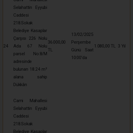
Selahattin Eyyubi
Caddesi
218.Sokak
Belediye Kasaplar
13/02/2025
Çarşısı 226 Nolu
36.000,00
Perşembe
24
Ada 67 Nolu
1.080,00 TL
3 Yıl
TL
Günü Saat
parsel No:8/M
10:00’da
adresinde
bulunan 18.24 m²
alana sahip
Dükkân
Cami Mahallesi
Selahattin Eyyubi
Caddesi
218.Sokak
Belediye Kasaplar