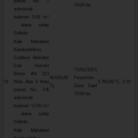
parsel No: 7
10:00’da
adresinde
bulunan 9.00 m²
alana sahip
Dükkân
Kale Mahallesi
Karabehlülbey
Caddesi Belediye
Eski Hizmet
13/02/2025
Binası Altı 223
90.000,00
Perşembe
10
Nolu Ada 3 Nolu
2.700,00 TL
3 Yıl
TL
Günü Saat
parsel No: 7/A
10:00’da
adresinde
bulunan 12.00 m²
alana sahip
Dükkân
Kale Mahallesi