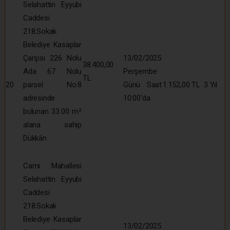
Selahattin Eyyubi
Caddesi
218.Sokak
Belediye Kasaplar
Çarşısı 226 Nolu
13/02/2025
38.400,00
Ada 67 Nolu
Perşembe
TL
20
parsel No:8
Günü Saat
1.152,00 TL
3 Yıl
adresinde
10:00’da
bulunan 33.00 m²
alana sahip
Dükkân
Cami Mahallesi
Selahattin Eyyubi
Caddesi
218.Sokak
Belediye Kasaplar
13/02/2025