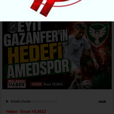
ABONE OL
Erkek
|
Kadın
(Haberi Sesli Oku)
Haber : İhsan YILMAZ