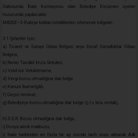
Salonunda İhale Komisyonu olan Belediye Encümen üyeleri
huzurunda yapılacaktır.
MADDE–3-İhaleye katılan isteklilerden istenecek belgeler;
3.1-Şirketler İçin;
a) Ticaret ve Sanayi Odası Belgesi veya Esnaf Sanatkârlar Odası
Belgesi,
b) Noter Tasdikli İmza Sirküleri,
c) Vekil ise Vekâletname,
d) Vergi borcu olmadığına dair belge
e) Kanuni İkametgâh,
f) Geçici teminat,
g) Belediyeye borcu olmadığına dair belge (ç.t.v. kira, emlak),
h) S.G.K. Borcu olmadığına dair belge,
ı) Dosya alındı makbuzu,
i) İhale tarihinden en fazla bir ay önceki tarih esas alınarak Adli