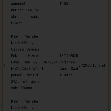
adresinde
10:00’da
bulunan 78.40 m²
alana sahip
Dükkân
Kale Mahallesi
Karabehlülbey
Caddesi Belediye
Eski Hizmet
13/02/2025
Binası Altı 223
114.000,00
Perşembe
4
3.420,00 TL
3 Yıl
No2lu Ada 3 No’lu
TL
Günü Saat
parsel No:31/B
10:00’da
24,60 m² alana
sahip Dükkân
Kale Mahallesi
Karabehlülbey