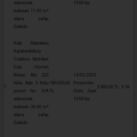
adresinde
10:00’da
bulunan 11.00 m²
alana sahip
Dükkân
Kale Mahallesi
Karabehlülbey
Caddesi Belediye
Eski Hizmet
Binası Altı 223
13/02/2025
Nolu Ada 3 Nolu
180.000,00
Perşembe
7
5.400,00 TL
3 Yıl
parsel No: 3/A
TL
Günü Saat
adresinde
10:00’da
bulunan 36.00 m²
alana sahip
Dükkân