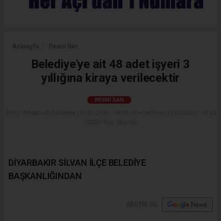
Anasayfa
Resmi İlan
Belediye'ye ait 48 adet işyeri 3
yıllığına kiraya verilecektir
RESMI İLAN
(MG) - Malabadi Gazetesi | 30.01.2025 - 08:05, Güncelleme: 31.01.2025 - 14:32
10053+ kez okundu.
DİYARBAKIR SİLVAN İLÇE BELEDİYE
BAŞKANLIĞINDAN
ABONE OL