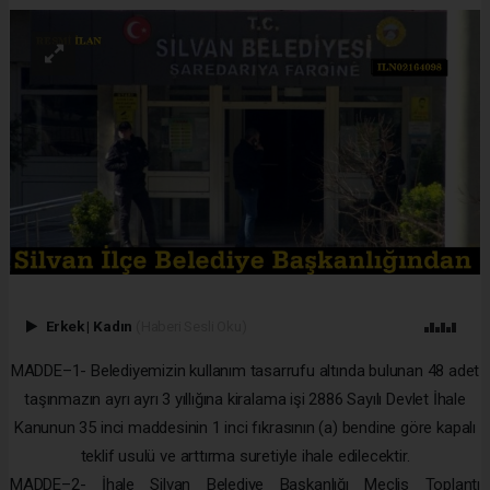
Erkek
|
Kadın
(Haberi Sesli Oku)
MADDE–1- Belediyemizin kullanım tasarrufu altında bulunan 48 adet
taşınmazın ayrı ayrı 3 yıllığına kiralama işi 2886 Sayılı Devlet İhale
Kanunun 35 inci maddesinin 1 inci fıkrasının (a) bendine göre kapalı
teklif usulü ve arttırma suretiyle ihale edilecektir.
MADDE–2- İhale Silvan Belediye Başkanlığı Meclis Toplantı