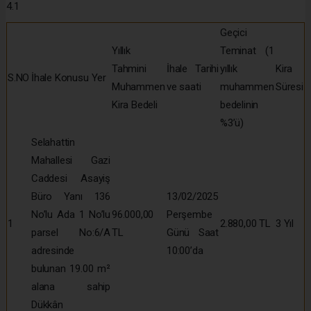
4.1
Geçici
Yıllık
Teminat (1
Tahmini
İhale Tarihi
yıllık
Kira
S.NO
İhale Konusu Yer
Muhammen
ve saati
muhammen
Süresi
Kira Bedeli
bedelinin
%3’ü)
Selahattin
Mahallesi Gazi
Caddesi Asayiş
Büro Yanı 136
13/02/2025
No’lu Ada 1 No’lu
96.000,00
Perşembe
1
2.880,00 TL
3 Yıl
parsel No:6/A
TL
Günü Saat
adresinde
10:00’da
bulunan 19.00 m²
alana sahip
Dükkân