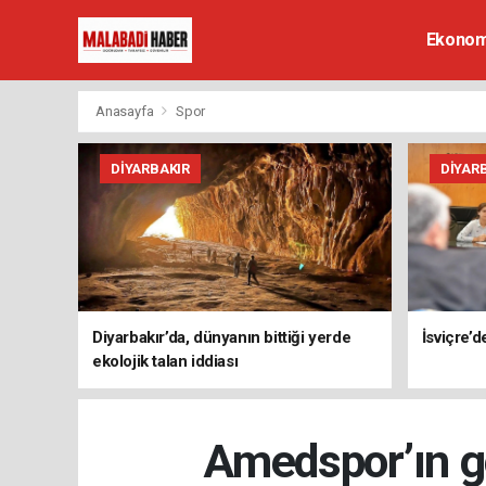
Ekonom
Anasayfa
Spor
DIYARBAKIR
DIYAR
Diyarbakır’da, dünyanın bittiği yerde
İsviçre’
ekolojik talan iddiası
Amedspor’ın go