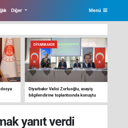
ğlık
Diğer
Menü
DIYARBAKIR
” dosya
Diyarbakır Valisi Zorluoğlu, asayiş
bilgilendirme toplantısında konuştu
mak yanıt verdi