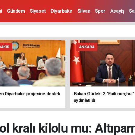
i
Gündem
Siyaset
Diyarbakır
Silvan
Spor
Asayiş
Sa
BAKIR
ANKARA
den Diyarbakır projesine destek
Bakan Gürlek: 2 “Faili meçhul
aydınlatıldı
l kralı kilolu mu: Altıpar