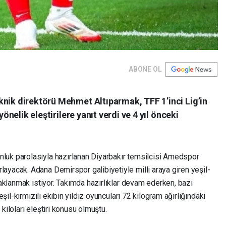
ABONE OL
knik direktörü Mehmet Altıparmak, TFF 1’inci Lig’in
yönelik eleştirilere yanıt verdi ve 4 yıl önceki
luk parolasıyla hazırlanan Diyarbakır temsilcisi Amedspor
ayacak. Adana Demirspor galibiyetiyle milli araya giren yeşil-
daklanmak istiyor. Takımda hazırlıklar devam ederken, bazı
eşil-kırmızılı ekibin yıldız oyuncuları 72 kilogram ağırlığındaki
kiloları eleştiri konusu olmuştu.