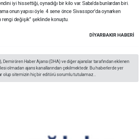
ni iyi hissettiği, oynadığı bir kilo var. Saba'da bunlardan biri.
r ama onun yapısı öyle. 4 sene önce Sivasspor'da oynarken
n rengi değişik” şeklinde konuştu.
DIYARBAKIR HABERİ
), Demirören Haber Ajansı (DHA) ve diğer ajanslar tarafından eklenen
lesi olmadan ajans kanallarından çekilmektedir. Bu haberlerde yer
 olup sitemizin hiç bir editörü sorumlu tutulamaz...