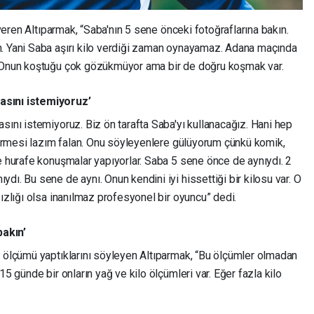
 veren Altıparmak, “Saba'nın 5 sene önceki fotoğraflarına bakın.
n. Yani Saba aşırı kilo verdiği zaman oynayamaz. Adana maçında
. Onun koştuğu çok gözükmüyor ama bir de doğru koşmak var.
asını istemiyoruz’
sını istemiyoruz. Biz ön tarafta Saba'yı kullanacağız. Hani hep
 vermesi lazım falan. Onu söyleyenlere gülüyorum çünkü komik,
e hurafe konuşmalar yapıyorlar. Saba 5 sene önce de aynıydı. 2
dı. Bu sene de aynı. Onun kendini iyi hissettiği bir kilosu var. O
sızlığı olsa inanılmaz profesyonel bir oyuncu” dedi.
akın’
o ölçümü yaptıklarını söyleyen Altıparmak, “Bu ölçümler olmadan
15 günde bir onların yağ ve kilo ölçümleri var. Eğer fazla kilo