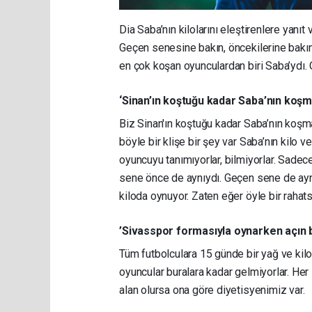
Dia Saba’nın kilolarını eleştirenlere yanıt
Geçen senesine bakın, öncekilerine bakı
en çok koşan oyunculardan biri Saba’ydı
‘Sinan’ın koştuğu kadar Saba’nın koşm
Biz Sinan'ın koştuğu kadar Saba’nın koşma
böyle bir klişe bir şey var Saba’nın kilo
oyuncuyu tanımıyorlar, bilmiyorlar. Sadec
sene önce de aynıydı. Geçen sene de aynıy
kiloda oynuyor. Zaten eğer öyle bir rahat
’Sivasspor formasıyla oynarken açın b
Tüm futbolculara 15 günde bir yağ ve kil
oyuncular buralara kadar gelmiyorlar. Her 
alan olursa ona göre diyetisyenimiz var.