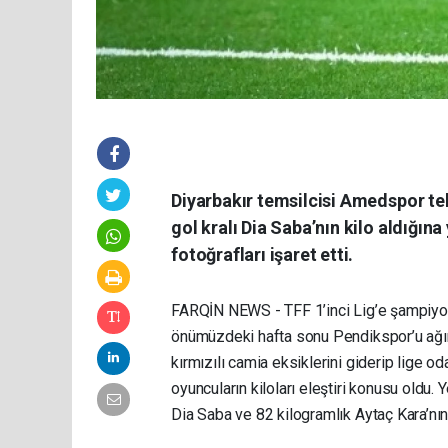
Diyarbakır temsilcisi Amedspor te
gol kralı Dia Saba’nın kilo aldığına 
fotoğrafları işaret etti.
FARQİN NEWS - TFF 1’inci Lig’e şampiyon
önümüzdeki hafta sonu Pendikspor’u ağırl
kırmızılı camia eksiklerini giderip lige o
oyuncuların kiloları eleştiri konusu oldu. Y
Dia Saba ve 82 kilogramlık Aytaç Kara’nın 