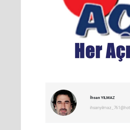
İhsan YILMAZ
ihsanyilmaz_761@hot