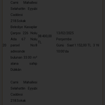
Cami Mahallesi
Selahattin Eyyubi
Caddesi
218.Sokak
Belediye Kasaplar
Çarşısı 226 Nolu
13/02/2025
38.400,00
Ada 67 Nolu
Perşembe
TL
20
parsel No:8
Günü Saat
1.152,00 TL
3 Yıl
adresinde
10:00’da
bulunan 33.00 m²
alana sahip
Dükkân
Cami Mahallesi
Selahattin Eyyubi
Caddesi
218.Sokak