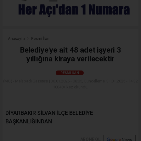
Anasayfa
Resmi İlan
Belediye'ye ait 48 adet işyeri 3
yıllığına kiraya verilecektir
RESMI İLAN
(MG) - Malabadi Gazetesi | 30.01.2025 - 08:05, Güncelleme: 31.01.2025 - 14:32
10048+ kez okundu.
DİYARBAKIR SİLVAN İLÇE BELEDİYE
BAŞKANLIĞINDAN
ABONE OL