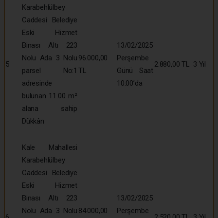
Karabehlülbey
Caddesi Belediye
Eski Hizmet
Binası Altı 223
13/02/2025
Nolu Ada 3 Nolu
96.000,00
Perşembe
5
2.880,00 TL
3 Yıl
parsel No:1
TL
Günü Saat
adresinde
10:00’da
bulunan 11.00 m²
alana sahip
Dükkân
Kale Mahallesi
Karabehlülbey
Caddesi Belediye
Eski Hizmet
Binası Altı 223
13/02/2025
Nolu Ada 3 Nolu
84.000,00
Perşembe
6
2.520,00 TL
3 Yıl