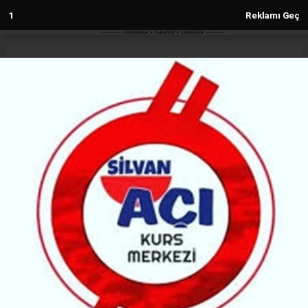
1
Reklamı Geç
Anasayfa
Silvan
Barış Elçisi Önder için Silvan’da
Mevlid-i Şerif okutuldu
SILVAN
(MG) - Malabadi Gazetesi | 06.05.2025 - 13:29, Güncelleme: 06.05.2025 - 13:34
5762+ kez okundu.
Silvan’da, yaşamını yitiren DEM Parti İstanbul
Milletvekili ve TBMM Başkan Vekili Sırrı Süreyya
Önder için düzenlenen Mevlid-i Şerif programına
yoğun katılım oldu.