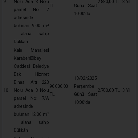
9
Nolu Ada 3 Nolu
2.880,00 TL
3 Yıl
TL
Günü Saat
parsel No: 7
10:00’da
adresinde
bulunan 9.00 m²
alana sahip
Dükkân
Kale Mahallesi
Karabehlülbey
Caddesi Belediye
Eski Hizmet
13/02/2025
Binası Altı 223
90.000,00
Perşembe
10
Nolu Ada 3 Nolu
2.700,00 TL
3 Yıl
TL
Günü Saat
parsel No: 7/A
10:00’da
adresinde
bulunan 12.00 m²
alana sahip
Dükkân