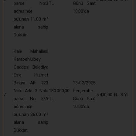
parsel No:3
TL
Günü Saat
adresinde
10:00’da
bulunan 11.00 m²
alana sahip
Dükkân
Kale Mahallesi
Karabehlülbey
Caddesi Belediye
Eski Hizmet
Binası Altı 223
13/02/2025
Nolu Ada 3 Nolu
180.000,00
Perşembe
7
5.400,00 TL
3 Yıl
parsel No: 3/A
TL
Günü Saat
adresinde
10:00’da
bulunan 36.00 m²
alana sahip
Dükkân