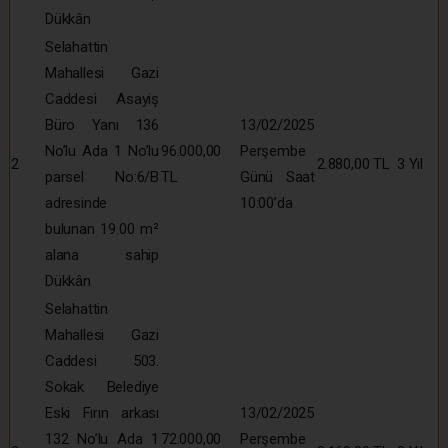
Dükkân
Selahattin
Mahallesi Gazi
Caddesi Asayiş
Büro Yanı 136
13/02/2025
No’lu Ada 1 No’lu
96.000,00
Perşembe
2
2.880,00 TL
3 Yıl
parsel No:6/B
TL
Günü Saat
adresinde
10:00’da
bulunan 19.00 m²
alana sahip
Dükkân
Selahattin
Mahallesi Gazi
Caddesi 503.
Sokak Belediye
Eski Fırın arkası
13/02/2025
132 No’lu Ada 1
72.000,00
Perşembe