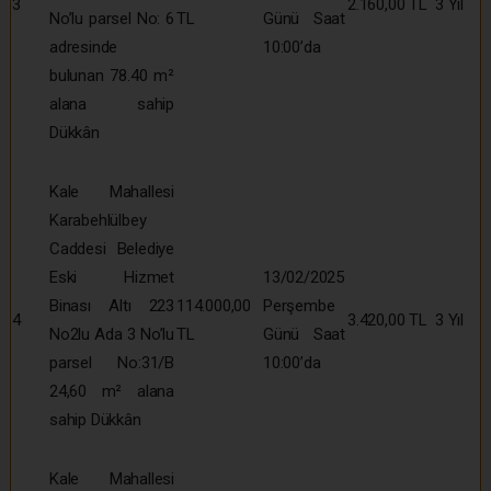
3
2.160,00 TL
3 Yıl
No’lu parsel No: 6
TL
Günü Saat
adresinde
10:00’da
bulunan 78.40 m²
alana sahip
Dükkân
Kale Mahallesi
Karabehlülbey
Caddesi Belediye
Eski Hizmet
13/02/2025
Binası Altı 223
114.000,00
Perşembe
4
3.420,00 TL
3 Yıl
No2lu Ada 3 No’lu
TL
Günü Saat
parsel No:31/B
10:00’da
24,60 m² alana
sahip Dükkân
Kale Mahallesi