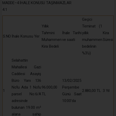
MADDE–4 İHALE KONUSU TAŞINMAZLAR
4.1
Geçici
Yıllık
Teminat (1
Tahmini
İhale Tarihi
yıllık
Kira
S.NO
İhale Konusu Yer
Muhammen
ve saati
muhammen
Süresi
Kira Bedeli
bedelinin
%3’ü)
Selahattin
Mahallesi Gazi
Caddesi Asayiş
Büro Yanı 136
13/02/2025
No’lu Ada 1 No’lu
96.000,00
Perşembe
1
2.880,00 TL
3 Yıl
parsel No:6/A
TL
Günü Saat
adresinde
10:00’da
bulunan 19.00 m²
alana sahip