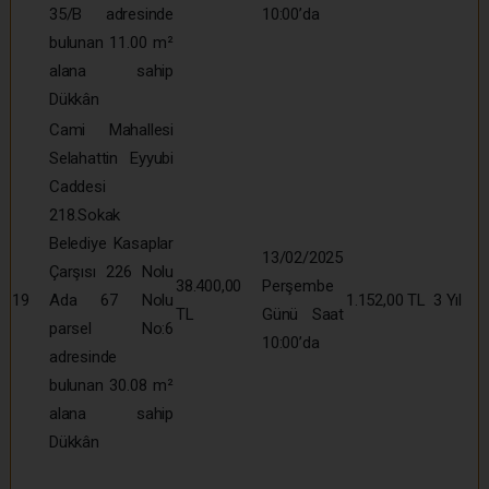
35/B adresinde
10:00’da
bulunan 11.00 m²
alana sahip
Dükkân
Cami Mahallesi
Selahattin Eyyubi
Caddesi
218.Sokak
Belediye Kasaplar
13/02/2025
Çarşısı 226 Nolu
38.400,00
Perşembe
19
Ada 67 Nolu
1.152,00 TL
3 Yıl
TL
Günü Saat
parsel No:6
10:00’da
adresinde
bulunan 30.08 m²
alana sahip
Dükkân