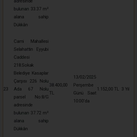
adresinde
bulunan 33.37 m²
alana sahip
Dükkân
Cami Mahallesi
Selahattin Eyyubi
Caddesi
218.Sokak
Belediye Kasaplar
13/02/2025
Çarşısı 226 Nolu
38.400,00
Perşembe
23
Ada 67 Nolu
1.152,00 TL
3 Yıl
TL
Günü Saat
parsel No:8/G
10:00’da
adresinde
bulunan 37.72 m²
alana sahip
Dükkân