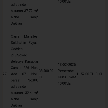
10:00’da
adresinde
bulunan 37.72 m²
alana sahip
Dükkân
Cami Mahallesi
Selahattin Eyyubi
Caddesi
218.Sokak
Belediye Kasaplar
13/02/2025
Çarşısı 226 Nolu
38.400,00
Perşembe
27
Ada 67 Nolu
1.152,00 TL
3 Yıl
TL
Günü Saat
parsel No:8/U
10:00’da
adresinde
bulunan 32.4 m²
alana sahip
Dükkân