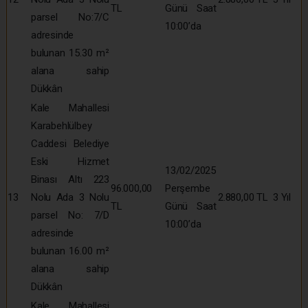
TL
Günü Saat
parsel No:7/C
10:00’da
adresinde
bulunan 15.30 m²
alana sahip
Dükkân
Kale Mahallesi
Karabehlülbey
Caddesi Belediye
Eski Hizmet
13/02/2025
Binası Altı 223
96.000,00
Perşembe
13
Nolu Ada 3 Nolu
2.880,00 TL
3 Yıl
TL
Günü Saat
parsel No: 7/D
10:00’da
adresinde
bulunan 16.00 m²
alana sahip
Dükkân
Kale Mahallesi