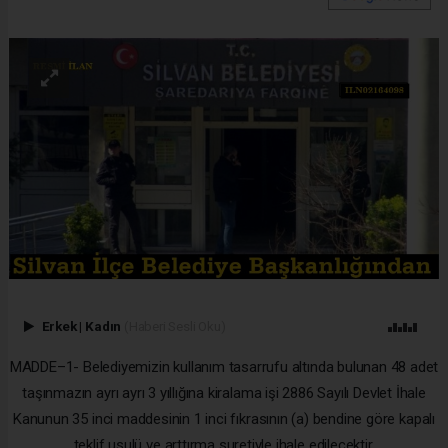
Erkek
|
Kadın
(Haberi Sesli Oku)
MADDE–1- Belediyemizin kullanım tasarrufu altında bulunan 48 adet
taşınmazın ayrı ayrı 3 yıllığına kiralama işi 2886 Sayılı Devlet İhale
Kanunun 35 inci maddesinin 1 inci fıkrasının (a) bendine göre kapalı
teklif usulü ve arttırma suretiyle ihale edilecektir.