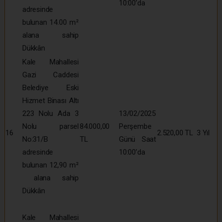
10:00’da
adresinde
bulunan 14.00 m²
alana sahip
Dükkân
Kale Mahallesi
Gazi Caddesi
Belediye Eski
Hizmet Binası Altı
223 Nolu Ada 3
13/02/2025
Nolu parsel
84.000,00
Perşembe
16
2.520,00 TL
3 Yıl
No:31/B
TL
Günü Saat
adresinde
10:00’da
bulunan 12,90 m²
alana sahip
Dükkân
Kale Mahallesi