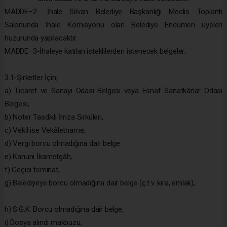
MADDE–2- İhale Silvan Belediye Başkanlığı Meclis Toplantı
Salonunda İhale Komisyonu olan Belediye Encümen üyeleri
huzurunda yapılacaktır.
MADDE–3-İhaleye katılan isteklilerden istenecek belgeler;
3.1-Şirketler İçin;
a) Ticaret ve Sanayi Odası Belgesi veya Esnaf Sanatkârlar Odası
Belgesi,
b) Noter Tasdikli İmza Sirküleri,
c) Vekil ise Vekâletname,
d) Vergi borcu olmadığına dair belge
e) Kanuni İkametgâh,
f) Geçici teminat,
g) Belediyeye borcu olmadığına dair belge (ç.t.v. kira, emlak),
h) S.G.K. Borcu olmadığına dair belge,
ı) Dosya alındı makbuzu,