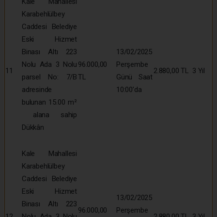
Kale Mahallesi
Karabehlülbey
Caddesi Belediye
Eski Hizmet
Binası Altı 223
13/02/2025
Nolu Ada 3 Nolu
96.000,00
Perşembe
11
2.880,00 TL
3 Yıl
parsel No: 7/B
TL
Günü Saat
adresinde
10:00’da
bulunan 15.00 m²
alana sahip
Dükkân
Kale Mahallesi
Karabehlülbey
Caddesi Belediye
Eski Hizmet
13/02/2025
Binası Altı 223
96.000,00
Perşembe
12
Nolu Ada 3 Nolu
2.880,00 TL
3 Yıl