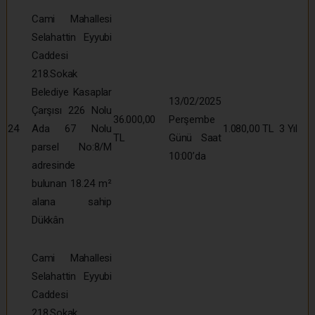
Cami Mahallesi
Selahattin Eyyubi
Caddesi
218.Sokak
Belediye Kasaplar
13/02/2025
Çarşısı 226 Nolu
36.000,00
Perşembe
24
Ada 67 Nolu
1.080,00 TL
3 Yıl
TL
Günü Saat
parsel No:8/M
10:00’da
adresinde
bulunan 18.24 m²
alana sahip
Dükkân
Cami Mahallesi
Selahattin Eyyubi
Caddesi
218.Sokak