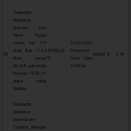
Selahattin
Mahallesi
Belediye Yeni
Semt Pazarı
zemin kat 119
13/02/2025
Nolu Ada 11/14
30.000,00
Perşembe
28
900,00 TL
3 Yıl
Nolu parsel
TL
Günü Saat
No:4/A adresinde
10:00’da
bulunan 10.00 m²
alana sahip
Dükkân
Selahattin
Mahallesi
Demirdöven
Caddesi Belediye