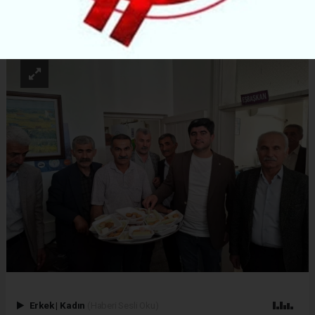
ABONE OL
Erkek
|
Kadın
(Haberi Sesli Oku)