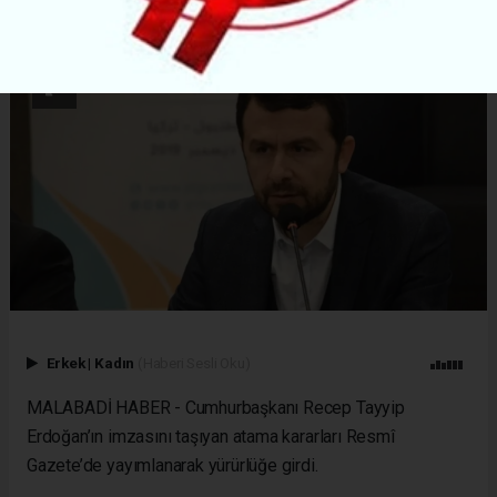
Erkek
|
Kadın
(Haberi Sesli Oku)
MALABADİ HABER - Cumhurbaşkanı Recep Tayyip
Erdoğan’ın imzasını taşıyan atama kararları Resmî
Gazete’de yayımlanarak yürürlüğe girdi.