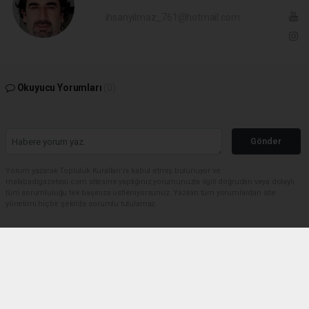
ihsanyilmaz_761@hotmail.com
Okuyucu Yorumları
(0)
Gönder
Yorum yazarak Topluluk Kuralları’nı kabul etmiş bulunuyor ve
malabadigazetesi.com sitesine yaptığınız yorumunuzla ilgili doğrudan veya dolaylı
tüm sorumluluğu tek başınıza üstleniyorsunuz. Yazılan tüm yorumlardan site
yönetimi hiçbir şekilde sorumlu tutulamaz.