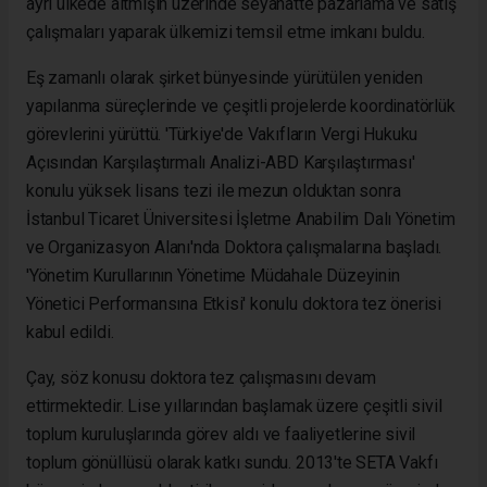
ayrı ülkede altmışın üzerinde seyahatte pazarlama ve satış
çalışmaları yaparak ülkemizi temsil etme imkanı buldu.
Eş zamanlı olarak şirket bünyesinde yürütülen yeniden
yapılanma süreçlerinde ve çeşitli projelerde koordinatörlük
görevlerini yürüttü. 'Türkiye'de Vakıfların Vergi Hukuku
Açısından Karşılaştırmalı Analizi-ABD Karşılaştırması'
konulu yüksek lisans tezi ile mezun olduktan sonra
İstanbul Ticaret Üniversitesi İşletme Anabilim Dalı Yönetim
ve Organizasyon Alanı'nda Doktora çalışmalarına başladı.
'Yönetim Kurullarının Yönetime Müdahale Düzeyinin
Yönetici Performansına Etkisi' konulu doktora tez önerisi
kabul edildi.
Çay, söz konusu doktora tez çalışmasını devam
ettirmektedir. Lise yıllarından başlamak üzere çeşitli sivil
toplum kuruluşlarında görev aldı ve faaliyetlerine sivil
toplum gönüllüsü olarak katkı sundu. 2013'te SETA Vakfı