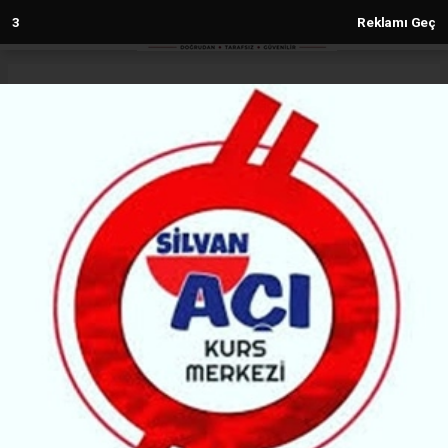
3
Reklamı Geç
Anasayfa
Gündem
Basın İlan Kurumu Genel
Müdürlüğüne Abdulkadir Çay atandı
GÜNDEM
(MH) - MALABADİ HABER | 18.10.2025 - 18:08, Güncelleme: 18.10.2025 - 18:08
41253+ kez okundu.
Cavit Erkılınç’ın emekliye ayrılmasının ardından
Basın ilan Kurumu’nda merakla beklenen atama
yapıldı
ABONE OL