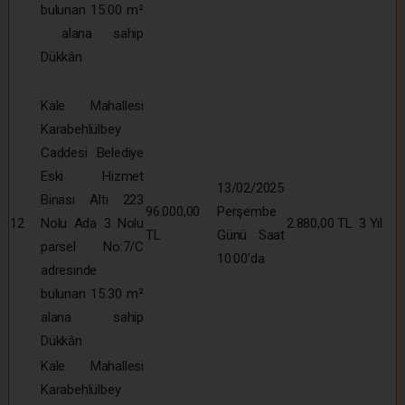
bulunan 15.00 m²
alana sahip
Dükkân
Kale Mahallesi
Karabehlülbey
Caddesi Belediye
Eski Hizmet
13/02/2025
Binası Altı 223
96.000,00
Perşembe
12
Nolu Ada 3 Nolu
2.880,00 TL
3 Yıl
TL
Günü Saat
parsel No:7/C
10:00’da
adresinde
bulunan 15.30 m²
alana sahip
Dükkân
Kale Mahallesi
Karabehlülbey