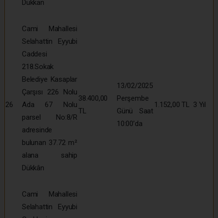
Dükkan
Cami Mahallesi
Selahattin Eyyubi
Caddesi
218.Sokak
Belediye Kasaplar
13/02/2025
Çarşısı 226 Nolu
38.400,00
Perşembe
26
Ada 67 Nolu
1.152,00 TL
3 Yıl
TL
Günü Saat
parsel No:8/R
10:00’da
adresinde
bulunan 37.72 m²
alana sahip
Dükkân
Cami Mahallesi
Selahattin Eyyubi