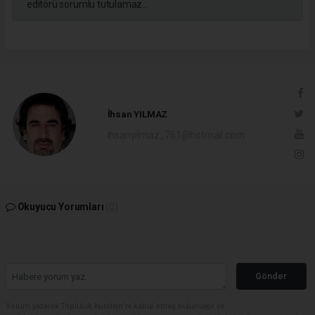
editörü sorumlu tutulamaz...
İhsan YILMAZ
ihsanyilmaz_761@hotmail.com
Okuyucu Yorumları
(0)
Gönder
Yorum yazarak Topluluk Kuralları’nı kabul etmiş bulunuyor ve