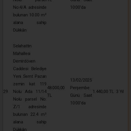
No:4/A adresinde
10:00’da
bulunan 10.00 m²
alana sahip
Dükkân
Selahattin
Mahallesi
Demirdöven
Caddesi Belediye
Yeni Semt Pazarı
13/02/2025
zemin kat 119
48.000,00
Perşembe
29
Nolu Ada 11/14
1.440,00 TL
3 Yıl
TL
Günü Saat
Nolu parsel No:
10:00’da
Z/1 adresinde
bulunan 22.4 m²
alana sahip
Dükkân