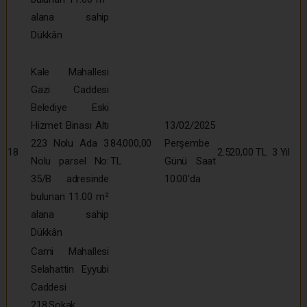
alana sahip
Dükkân
Kale Mahallesi
Gazi Caddesi
Belediye Eski
Hizmet Binası Altı
13/02/2025
223 Nolu Ada 3
84.000,00
Perşembe
18
2.520,00 TL
3 Yıl
Nolu parsel No:
TL
Günü Saat
35/B adresinde
10:00’da
bulunan 11.00 m²
alana sahip
Dükkân
Cami Mahallesi
Selahattin Eyyubi
Caddesi
218.Sokak