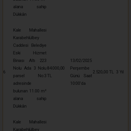
alana sahip
Dükkân
Kale Mahallesi
Karabehlülbey
Caddesi Belediye
Eski Hizmet
Binası Altı 223
13/02/2025
Nolu Ada 3 Nolu
84.000,00
Perşembe
6
2.520,00 TL
3 Yıl
parsel No:3
TL
Günü Saat
adresinde
10:00’da
bulunan 11.00 m²
alana sahip
Dükkân
Kale Mahallesi
Karabehlülbey