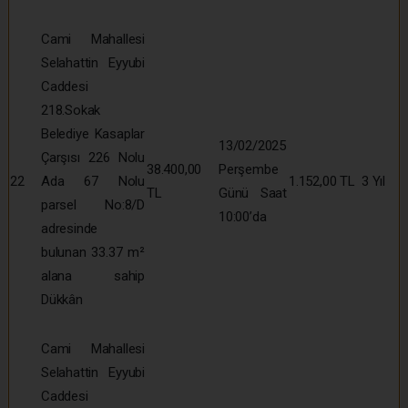
Cami Mahallesi
Selahattin Eyyubi
Caddesi
218.Sokak
Belediye Kasaplar
13/02/2025
Çarşısı 226 Nolu
38.400,00
Perşembe
22
Ada 67 Nolu
1.152,00 TL
3 Yıl
TL
Günü Saat
parsel No:8/D
10:00’da
adresinde
bulunan 33.37 m²
alana sahip
Dükkân
Cami Mahallesi
Selahattin Eyyubi
Caddesi