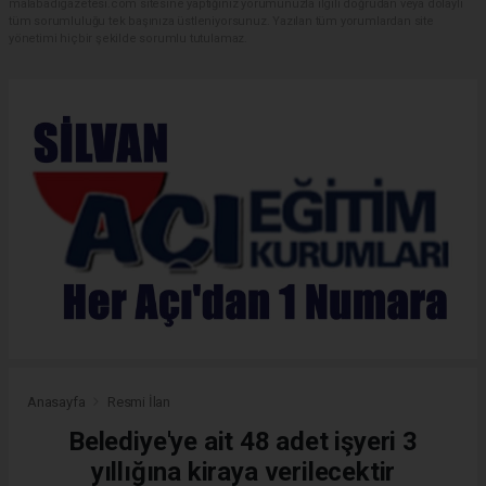
malabadigazetesi.com sitesine yaptığınız yorumunuzla ilgili doğrudan veya dolaylı
tüm sorumluluğu tek başınıza üstleniyorsunuz. Yazılan tüm yorumlardan site
yönetimi hiçbir şekilde sorumlu tutulamaz.
Anasayfa
Resmi İlan
Belediye'ye ait 48 adet işyeri 3
yıllığına kiraya verilecektir