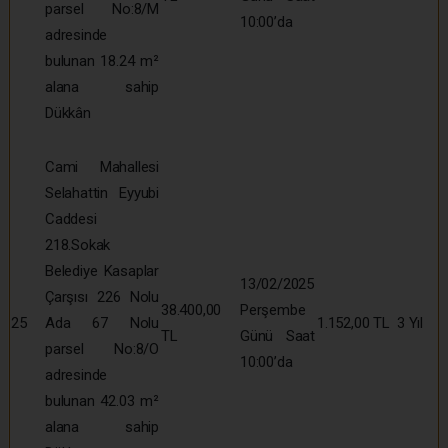
parsel No:8/M
10:00’da
adresinde
bulunan 18.24 m²
alana sahip
Dükkân
Cami Mahallesi
Selahattin Eyyubi
Caddesi
218.Sokak
Belediye Kasaplar
13/02/2025
Çarşısı 226 Nolu
38.400,00
Perşembe
25
Ada 67 Nolu
1.152,00 TL
3 Yıl
TL
Günü Saat
parsel No:8/O
10:00’da
adresinde
bulunan 42.03 m²
alana sahip