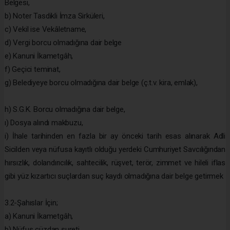
Belgesi,
b) Noter Tasdikli İmza Sirküleri,
c) Vekil ise Vekâletname,
d) Vergi borcu olmadığına dair belge
e) Kanuni İkametgâh,
f) Geçici teminat,
g) Belediyeye borcu olmadığına dair belge (ç.t.v. kira, emlak),
h) S.G.K. Borcu olmadığına dair belge,
ı) Dosya alındı makbuzu,
i) İhale tarihinden en fazla bir ay önceki tarih esas alınarak Adli
Sicilden veya nüfusa kayıtlı olduğu yerdeki Cumhuriyet Savcılığından
hırsızlık, dolandırıcılık, sahtecilik, rüşvet, terör, zimmet ve hileli iflas
gibi yüz kızartıcı suçlardan suç kaydı olmadığına dair belge getirmek
3.2-Şahıslar İçin;
a) Kanuni İkametgâh,
b) Nüfus cüzdan sureti,