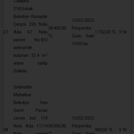
Caddesi
218.Sokak
Belediye Kasaplar
13/02/2025
Çarşısı 226 Nolu
38.400,00
Perşembe
27
Ada 67 Nolu
1.152,00 TL
3 Yıl
TL
Günü Saat
parsel No:8/U
10:00’da
adresinde
bulunan 32.4 m²
alana sahip
Dükkân
Selahattin
Mahallesi
Belediye Yeni
Semt Pazarı
zemin kat 119
13/02/2025
Nolu Ada 11/14
30.000,00
Perşembe
28
900,00 TL
3 Yıl
Nolu parsel
TL
Günü Saat