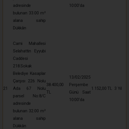
adresinde
10:00’da
bulunan 33.00 m²
alana sahip
Dükkân
Cami Mahallesi
Selahattin Eyyubi
Caddesi
218.Sokak
Belediye Kasaplar
13/02/2025
Çarşısı 226 Nolu
38.400,00
Perşembe
21
Ada 67 Nolu
1.152,00 TL
3 Yıl
TL
Günü Saat
parsel No:8/C
10:00’da
adresinde
bulunan 32.00 m²
alana sahip
Dükkân