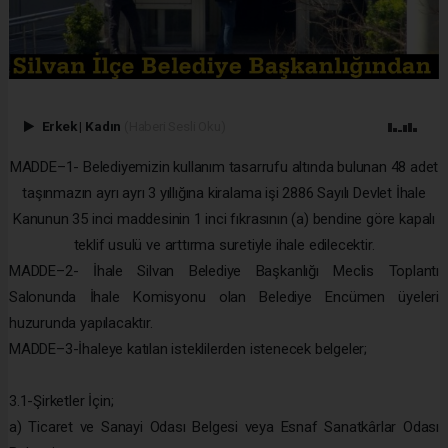
Erkek
|
Kadın
(Haberi Sesli Oku)
MADDE–1- Belediyemizin kullanım tasarrufu altında bulunan 48 adet
taşınmazın ayrı ayrı 3 yıllığına kiralama işi 2886 Sayılı Devlet İhale
Kanunun 35 inci maddesinin 1 inci fıkrasının (a) bendine göre kapalı
teklif usulü ve arttırma suretiyle ihale edilecektir.
MADDE–2- İhale Silvan Belediye Başkanlığı Meclis Toplantı
Salonunda İhale Komisyonu olan Belediye Encümen üyeleri
huzurunda yapılacaktır.
MADDE–3-İhaleye katılan isteklilerden istenecek belgeler;
3.1-Şirketler İçin;
a) Ticaret ve Sanayi Odası Belgesi veya Esnaf Sanatkârlar Odası