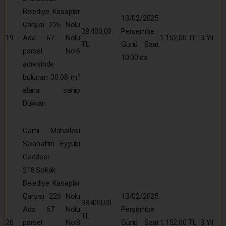
Belediye Kasaplar
13/02/2025
Çarşısı 226 Nolu
38.400,00
Perşembe
19
Ada 67 Nolu
1.152,00 TL
3 Yıl
TL
Günü Saat
parsel No:6
10:00’da
adresinde
bulunan 30.08 m²
alana sahip
Dükkân
Cami Mahallesi
Selahattin Eyyubi
Caddesi
218.Sokak
Belediye Kasaplar
Çarşısı 226 Nolu
13/02/2025
38.400,00
Ada 67 Nolu
Perşembe
TL
20
parsel No:8
Günü Saat
1.152,00 TL
3 Yıl