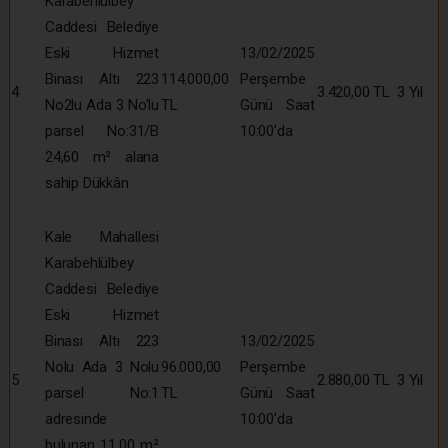
Karabehlülbey
Caddesi Belediye
Eski Hizmet
13/02/2025
Binası Altı 223
114.000,00
Perşembe
4
3.420,00 TL
3 Yıl
No2lu Ada 3 No’lu
TL
Günü Saat
parsel No:31/B
10:00’da
24,60 m² alana
sahip Dükkân
Kale Mahallesi
Karabehlülbey
Caddesi Belediye
Eski Hizmet
Binası Altı 223
13/02/2025
Nolu Ada 3 Nolu
96.000,00
Perşembe
5
2.880,00 TL
3 Yıl
parsel No:1
TL
Günü Saat
adresinde
10:00’da
bulunan 11.00 m²