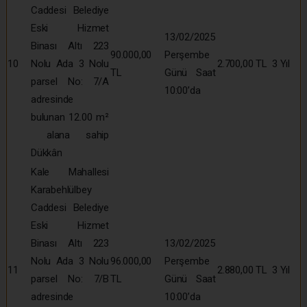
Caddesi Belediye
Eski Hizmet
13/02/2025
Binası Altı 223
90.000,00
Perşembe
10
Nolu Ada 3 Nolu
2.700,00 TL
3 Yıl
TL
Günü Saat
parsel No: 7/A
10:00’da
adresinde
bulunan 12.00 m²
alana sahip
Dükkân
Kale Mahallesi
Karabehlülbey
Caddesi Belediye
Eski Hizmet
Binası Altı 223
13/02/2025
Nolu Ada 3 Nolu
96.000,00
Perşembe
11
2.880,00 TL
3 Yıl
parsel No: 7/B
TL
Günü Saat
adresinde
10:00’da