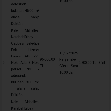
10:00’da
adresinde
bulunan 45.00 m²
alana sahip
Dükkân
Kale Mahallesi
Karabehlülbey
Caddesi Belediye
Eski Hizmet
13/02/2025
Binası Altı 223
96.000,00
Perşembe
9
Nolu Ada 3 Nolu
2.880,00 TL
3 Yıl
TL
Günü Saat
parsel No: 7
10:00’da
adresinde
bulunan 9.00 m²
alana sahip
Dükkân
Kale Mahallesi
Karabehlülbey