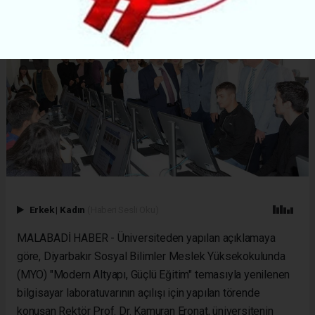
Erkek
|
Kadın
(Haberi Sesli Oku)
MALABADİ HABER - Üniversiteden yapılan açıklamaya
göre, Diyarbakır Sosyal Bilimler Meslek Yüksekokulunda
(MYO) "Modern Altyapı, Güçlü Eğitim" temasıyla yenilenen
bilgisayar laboratuvarının açılışı için yapılan törende
konuşan Rektör Prof. Dr. Kamuran Eronat, üniversitenin