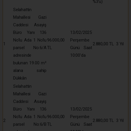
%3’ü)
Selahattin
Mahallesi Gazi
Caddesi Asayiş
Büro Yanı 136
13/02/2025
No’lu Ada 1 No’lu
96.000,00
Perşembe
1
2.880,00 TL
3 Yıl
parsel No:6/A
TL
Günü Saat
adresinde
10:00’da
bulunan 19.00 m²
alana sahip
Dükkân
Selahattin
Mahallesi Gazi
Caddesi Asayiş
Büro Yanı 136
13/02/2025
No’lu Ada 1 No’lu
96.000,00
Perşembe
2
2.880,00 TL
3 Yıl
parsel No:6/B
TL
Günü Saat