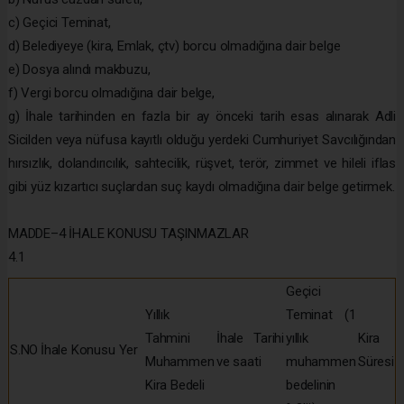
c) Geçici Teminat,
d) Belediyeye (kira, Emlak, çtv) borcu olmadığına dair belge
e) Dosya alındı makbuzu,
f) Vergi borcu olmadığına dair belge,
g) İhale tarihinden en fazla bir ay önceki tarih esas alınarak Adli
Sicilden veya nüfusa kayıtlı olduğu yerdeki Cumhuriyet Savcılığından
hırsızlık, dolandırıcılık, sahtecilik, rüşvet, terör, zimmet ve hileli iflas
gibi yüz kızartıcı suçlardan suç kaydı olmadığına dair belge getirmek.
MADDE–4 İHALE KONUSU TAŞINMAZLAR
4.1
Geçici
Yıllık
Teminat (1
Tahmini
İhale Tarihi
yıllık
Kira
S.NO
İhale Konusu Yer
Muhammen
ve saati
muhammen
Süresi
Kira Bedeli
bedelinin