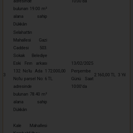
adresinde
10:00’da
bulunan 19.00 m²
alana sahip
Dükkân
Selahattin
Mahallesi Gazi
Caddesi 503.
Sokak Belediye
Eski Fırın arkası
13/02/2025
132 No’lu Ada 1
72.000,00
Perşembe
3
2.160,00 TL
3 Yıl
No’lu parsel No: 6
TL
Günü Saat
adresinde
10:00’da
bulunan 78.40 m²
alana sahip
Dükkân
Kale Mahallesi