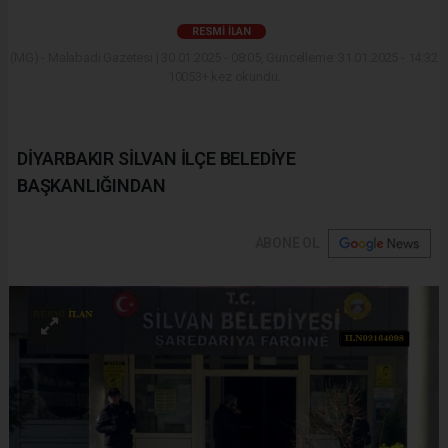
RESMI İLAN
(MG) - Malabadi Gazetesi | 30.01.2025 - 08:05, Güncelleme: 31.01.2025 - 14:32
10053+ kez okundu.
DİYARBAKIR SİLVAN İLÇE BELEDİYE
BAŞKANLIĞINDAN
ABONE OL