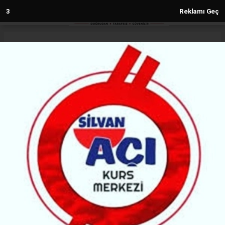
1
Reklamı Geç
Anasayfa
Diyarbakır
Dicle Üniversitesinde yenilenen
"bilgisayar laboratuvarı" hizmete
girdi
DIYARBAKIR
(MH) - MALABADİ HABER | 22.10.2025 - 14:13, Güncelleme: 22.10.2025 - 14:13
26135+ kez okundu.
Dicle Üniversitesinde (DÜ) yenilenen bilgisayar
laboratuvarı düzenlenen törenle açıldı.
ABONE OL