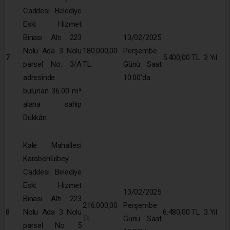
Caddesi Belediye
Eski Hizmet
Binası Altı 223
13/02/2025
Nolu Ada 3 Nolu
180.000,00
Perşembe
7
5.400,00 TL
3 Yıl
parsel No: 3/A
TL
Günü Saat
adresinde
10:00’da
bulunan 36.00 m²
alana sahip
Dükkân
Kale Mahallesi
Karabehlülbey
Caddesi Belediye
Eski Hizmet
13/02/2025
Binası Altı 223
216.000,00
Perşembe
8
Nolu Ada 3 Nolu
6.480,00 TL
3 Yıl
TL
Günü Saat
parsel No: 5