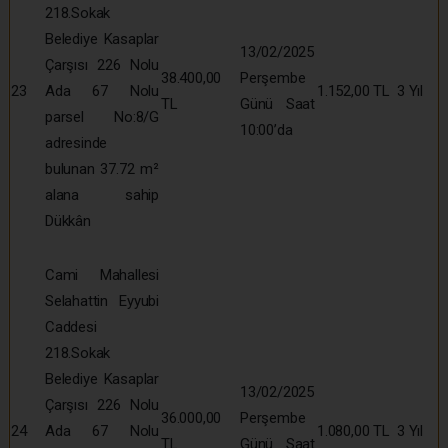
218.Sokak
Belediye Kasaplar
13/02/2025
Çarşısı 226 Nolu
38.400,00
Perşembe
23
Ada 67 Nolu
1.152,00 TL
3 Yıl
TL
Günü Saat
parsel No:8/G
10:00’da
adresinde
bulunan 37.72 m²
alana sahip
Dükkân
Cami Mahallesi
Selahattin Eyyubi
Caddesi
218.Sokak
Belediye Kasaplar
13/02/2025
Çarşısı 226 Nolu
36.000,00
Perşembe
24
Ada 67 Nolu
1.080,00 TL
3 Yıl
TL
Günü Saat