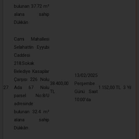
bulunan 37.72 m²
alana sahip
Dükkân
Cami Mahallesi
Selahattin Eyyubi
Caddesi
218.Sokak
Belediye Kasaplar
13/02/2025
Çarşısı 226 Nolu
38.400,00
Perşembe
27
Ada 67 Nolu
1.152,00 TL
3 Yıl
TL
Günü Saat
parsel No:8/U
10:00’da
adresinde
bulunan 32.4 m²
alana sahip
Dükkân