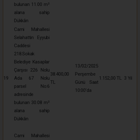
bulunan 11.00 m²
alana sahip
Dükkân
Cami Mahallesi
Selahattin Eyyubi
Caddesi
218.Sokak
Belediye Kasaplar
13/02/2025
Çarşısı 226 Nolu
38.400,00
Perşembe
19
Ada 67 Nolu
1.152,00 TL
3 Yıl
TL
Günü Saat
parsel No:6
10:00’da
adresinde
bulunan 30.08 m²
alana sahip
Dükkân
Cami Mahallesi