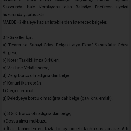
Salonunda İhale Komisyonu olan Belediye Encümen üyeleri
huzurunda yapılacaktır.
MADDE–3-İhaleye katılan isteklilerden istenecek belgeler;
3.1-Şirketler İçin;
a) Ticaret ve Sanayi Odası Belgesi veya Esnaf Sanatkârlar Odası
Belgesi,
b) Noter Tasdikli İmza Sirküleri,
c) Vekil ise Vekâletname,
d) Vergi borcu olmadığına dair belge
e) Kanuni İkametgâh,
f) Geçici teminat,
g) Belediyeye borcu olmadığına dair belge (ç.t.v. kira, emlak),
h) S.G.K. Borcu olmadığına dair belge,
ı) Dosya alındı makbuzu,
i) İhale tarihinden en fazla bir ay önceki tarih esas alınarak Adli