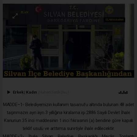
Erkek
|
Kadın
(Haberi Sesli Oku)
MADDE–1- Belediyemizin kullanım tasarrufu altında bulunan 48 adet
taşınmazın ayrı ayrı 3 yıllığına kiralama işi 2886 Sayılı Devlet İhale
Kanunun 35 inci maddesinin 1 inci fıkrasının (a) bendine göre kapalı
teklif usulü ve arttırma suretiyle ihale edilecektir.
MADDE–2- İhale Silvan Belediye Başkanlığı Meclis Toplantı