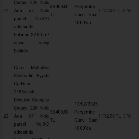
Çarşısı 226 Nolu
38.400,00
Perşembe
21
Ada 67 Nolu
1.152,00 TL
3 Yıl
TL
Günü Saat
parsel No:8/C
10:00’da
adresinde
bulunan 32.00 m²
alana sahip
Dükkân
Cami Mahallesi
Selahattin Eyyubi
Caddesi
218.Sokak
Belediye Kasaplar
13/02/2025
Çarşısı 226 Nolu
38.400,00
Perşembe
22
Ada 67 Nolu
1.152,00 TL
3 Yıl
TL
Günü Saat
parsel No:8/D
10:00’da
adresinde