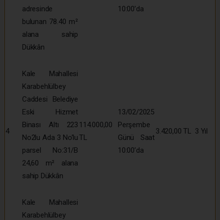
adresinde
10:00’da
bulunan 78.40 m²
alana sahip
Dükkân
Kale Mahallesi
Karabehlülbey
Caddesi Belediye
Eski Hizmet
13/02/2025
Binası Altı 223
114.000,00
Perşembe
4
3.420,00 TL
3 Yıl
No2lu Ada 3 No’lu
TL
Günü Saat
parsel No:31/B
10:00’da
24,60 m² alana
sahip Dükkân
Kale Mahallesi
Karabehlülbey