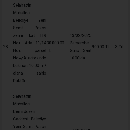
Selahattin
Mahallesi
Belediye Yeni
Semt Pazarı
zemin kat 119
13/02/2025
Nolu Ada 11/14
30.000,00
Perşembe
28
900,00 TL
3 Yıl
Nolu parsel
TL
Günü Saat
No:4/A adresinde
10:00’da
bulunan 10.00 m²
alana sahip
Dükkân
Selahattin
Mahallesi
Demirdöven
Caddesi Belediye
Yeni Semt Pazarı