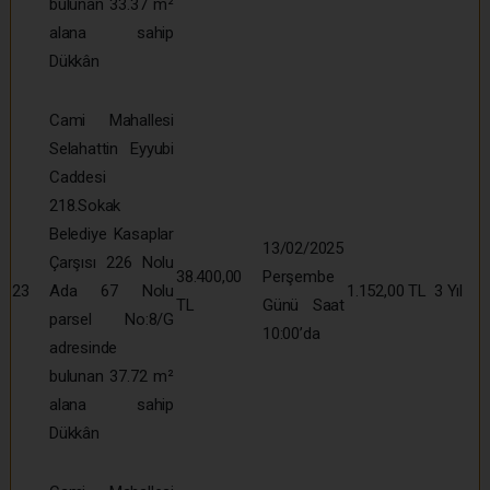
bulunan 33.37 m²
alana sahip
Dükkân
Cami Mahallesi
Selahattin Eyyubi
Caddesi
218.Sokak
Belediye Kasaplar
13/02/2025
Çarşısı 226 Nolu
38.400,00
Perşembe
23
Ada 67 Nolu
1.152,00 TL
3 Yıl
TL
Günü Saat
parsel No:8/G
10:00’da
adresinde
bulunan 37.72 m²
alana sahip
Dükkân