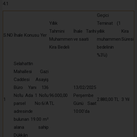
4.1
Geçici
Yıllık
Teminat (1
Tahmini
İhale Tarihi
yıllık
Kira
S.NO
İhale Konusu Yer
Muhammen
ve saati
muhammen
Süresi
Kira Bedeli
bedelinin
%3’ü)
Selahattin
Mahallesi Gazi
Caddesi Asayiş
Büro Yanı 136
13/02/2025
No’lu Ada 1 No’lu
96.000,00
Perşembe
1
2.880,00 TL
3 Yıl
parsel No:6/A
TL
Günü Saat
adresinde
10:00’da
bulunan 19.00 m²
alana sahip
Dükkân