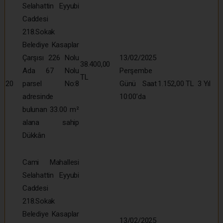
Selahattin Eyyubi
Caddesi
218.Sokak
Belediye Kasaplar
Çarşısı 226 Nolu
13/02/2025
38.400,00
Ada 67 Nolu
Perşembe
TL
20
parsel No:8
Günü Saat
1.152,00 TL
3 Yıl
adresinde
10:00’da
bulunan 33.00 m²
alana sahip
Dükkân
Cami Mahallesi
Selahattin Eyyubi
Caddesi
218.Sokak
Belediye Kasaplar
13/02/2025