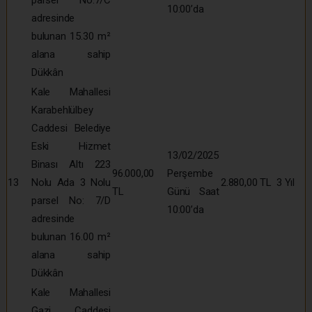
10:00’da
adresinde
bulunan 15.30 m²
alana sahip
Dükkân
Kale Mahallesi
Karabehlülbey
Caddesi Belediye
Eski Hizmet
13/02/2025
Binası Altı 223
96.000,00
Perşembe
13
Nolu Ada 3 Nolu
2.880,00 TL
3 Yıl
TL
Günü Saat
parsel No: 7/D
10:00’da
adresinde
bulunan 16.00 m²
alana sahip
Dükkân
Kale Mahallesi
Gazi Caddesi