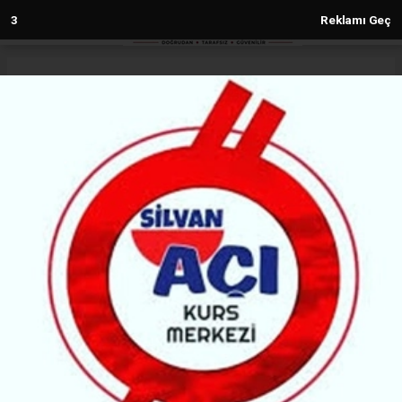
1
Reklamı Geç
Anasayfa
Diyarbakır
Diyarbakır bayramı yağışla
karşılayacak
DIYARBAKIR
(MH) - MALABADİ HABER | 22.05.2026 - 23:27, Güncelleme: 22.05.2026 - 23:27
127999+ kez okundu.
Meteoroloji Genel Müdürlüğü’nün son tahminlerine
göre Diyarbakır’da önümüzdeki bir hafta boyunca
aralıklı sağanak ve gök gürültülü yağış etkili olacak.
Kurban Bayramı arifesi ve bayramın ilk günlerinde
de yağışlı havanın sürmesi bekleniyor.