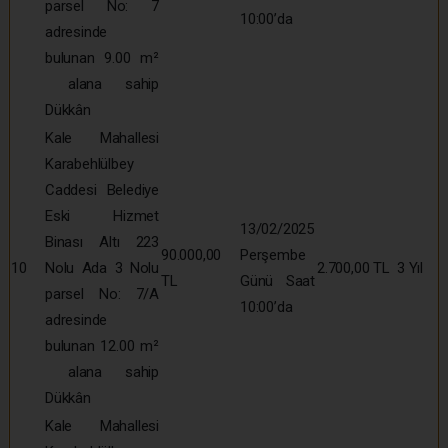
parsel No: 7
10:00’da
adresinde
bulunan 9.00 m²
alana sahip
Dükkân
Kale Mahallesi
Karabehlülbey
Caddesi Belediye
Eski Hizmet
13/02/2025
Binası Altı 223
90.000,00
Perşembe
10
Nolu Ada 3 Nolu
2.700,00 TL
3 Yıl
TL
Günü Saat
parsel No: 7/A
10:00’da
adresinde
bulunan 12.00 m²
alana sahip
Dükkân
Kale Mahallesi