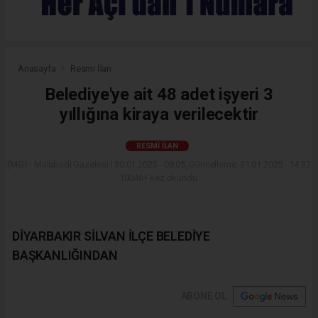
Anasayfa
Resmi İlan
Belediye'ye ait 48 adet işyeri 3
yıllığına kiraya verilecektir
RESMI İLAN
(MG) - Malabadi Gazetesi | 30.01.2025 - 08:05, Güncelleme: 31.01.2025 - 14:32
10046+ kez okundu.
DİYARBAKIR SİLVAN İLÇE BELEDİYE
BAŞKANLIĞINDAN
ABONE OL