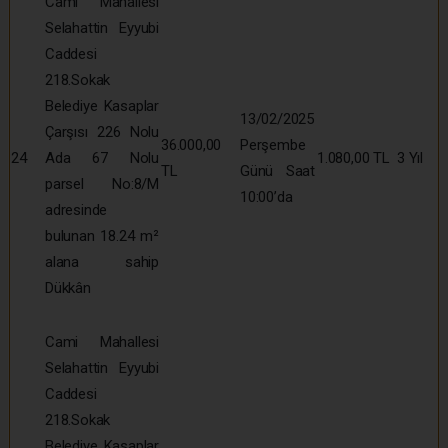
Cami Mahallesi
Selahattin Eyyubi
Caddesi
218.Sokak
Belediye Kasaplar
13/02/2025
Çarşısı 226 Nolu
36.000,00
Perşembe
24
Ada 67 Nolu
1.080,00 TL
3 Yıl
TL
Günü Saat
parsel No:8/M
10:00’da
adresinde
bulunan 18.24 m²
alana sahip
Dükkân
Cami Mahallesi
Selahattin Eyyubi
Caddesi
218.Sokak
Belediye Kasaplar