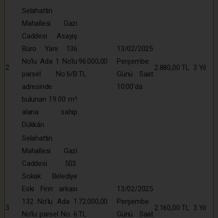
Selahattin
Mahallesi Gazi
Caddesi Asayiş
Büro Yanı 136
13/02/2025
No’lu Ada 1 No’lu
96.000,00
Perşembe
2
2.880,00 TL
3 Yıl
parsel No:6/B
TL
Günü Saat
adresinde
10:00’da
bulunan 19.00 m²
alana sahip
Dükkân
Selahattin
Mahallesi Gazi
Caddesi 503.
Sokak Belediye
Eski Fırın arkası
13/02/2025
132 No’lu Ada 1
72.000,00
Perşembe
3
2.160,00 TL
3 Yıl
No’lu parsel No: 6
TL
Günü Saat