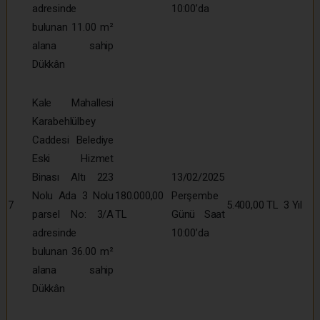
adresinde
10:00’da
bulunan 11.00 m²
alana sahip
Dükkân
Kale Mahallesi
Karabehlülbey
Caddesi Belediye
Eski Hizmet
Binası Altı 223
13/02/2025
Nolu Ada 3 Nolu
180.000,00
Perşembe
7
5.400,00 TL
3 Yıl
parsel No: 3/A
TL
Günü Saat
adresinde
10:00’da
bulunan 36.00 m²
alana sahip
Dükkân