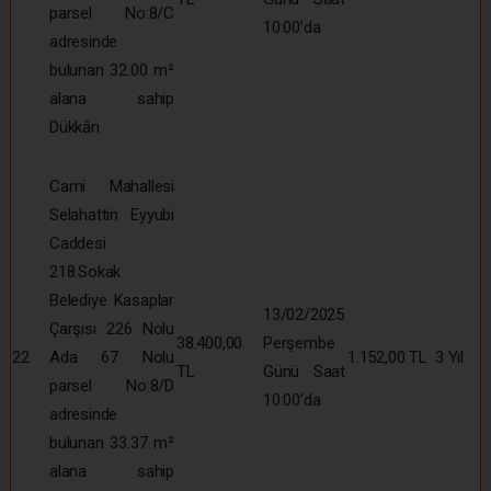
parsel No:8/C
10:00’da
adresinde
bulunan 32.00 m²
alana sahip
Dükkân
Cami Mahallesi
Selahattin Eyyubi
Caddesi
218.Sokak
Belediye Kasaplar
13/02/2025
Çarşısı 226 Nolu
38.400,00
Perşembe
22
Ada 67 Nolu
1.152,00 TL
3 Yıl
TL
Günü Saat
parsel No:8/D
10:00’da
adresinde
bulunan 33.37 m²
alana sahip