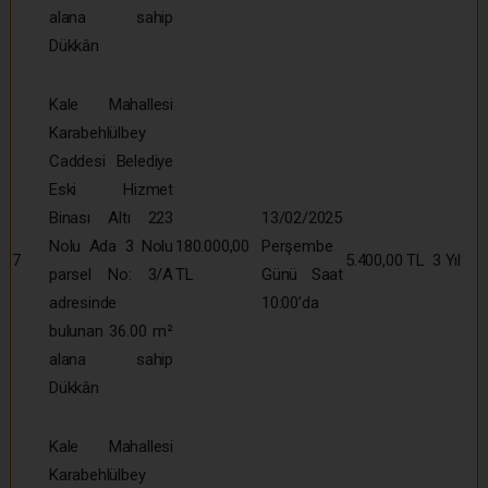
alana sahip
Dükkân
Kale Mahallesi
Karabehlülbey
Caddesi Belediye
Eski Hizmet
Binası Altı 223
13/02/2025
Nolu Ada 3 Nolu
180.000,00
Perşembe
7
5.400,00 TL
3 Yıl
parsel No: 3/A
TL
Günü Saat
adresinde
10:00’da
bulunan 36.00 m²
alana sahip
Dükkân
Kale Mahallesi
Karabehlülbey