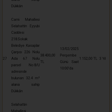
Dükkân
Cami Mahallesi
Selahattin Eyyubi
Caddesi
218.Sokak
Belediye Kasaplar
13/02/2025
Çarşısı 226 Nolu
38.400,00
Perşembe
27
Ada 67 Nolu
1.152,00 TL
3 Yıl
TL
Günü Saat
parsel No:8/U
10:00’da
adresinde
bulunan 32.4 m²
alana sahip
Dükkân
Selahattin
Mahallesi