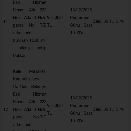
Eski Hizmet
Binası Altı 223
13/02/2025
Nolu Ada 3 Nolu
96.000,00
Perşembe
11
2.880,00 TL
3 Yıl
parsel No: 7/B
TL
Günü Saat
adresinde
10:00’da
bulunan 15.00 m²
alana sahip
Dükkân
Kale Mahallesi
Karabehlülbey
Caddesi Belediye
Eski Hizmet
13/02/2025
Binası Altı 223
96.000,00
Perşembe
12
Nolu Ada 3 Nolu
2.880,00 TL
3 Yıl
TL
Günü Saat
parsel No:7/C
10:00’da
adresinde