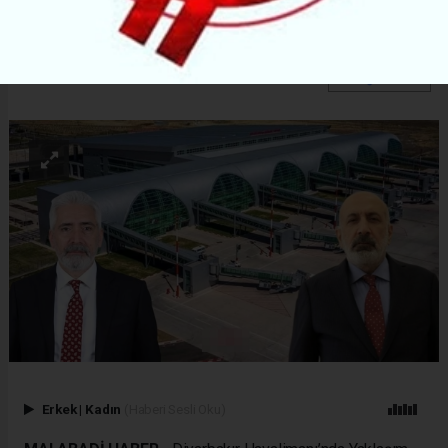
belirtiyor.
ABONE OL
Erkek
|
Kadın
(Haberi Sesli Oku)