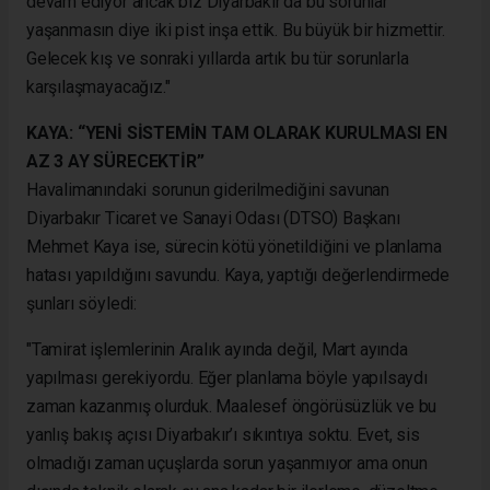
devam ediyor ancak biz Diyarbakır’da bu sorunlar
yaşanmasın diye iki pist inşa ettik. Bu büyük bir hizmettir.
Gelecek kış ve sonraki yıllarda artık bu tür sorunlarla
karşılaşmayacağız."
KAYA: “YENİ SİSTEMİN TAM OLARAK KURULMASI EN
AZ 3 AY SÜRECEKTİR”
Havalimanındaki sorunun giderilmediğini savunan
Diyarbakır Ticaret ve Sanayi Odası (DTSO) Başkanı
Mehmet Kaya ise, sürecin kötü yönetildiğini ve planlama
hatası yapıldığını savundu. Kaya, yaptığı değerlendirmede
şunları söyledi:
"Tamirat işlemlerinin Aralık ayında değil, Mart ayında
yapılması gerekiyordu. Eğer planlama böyle yapılsaydı
zaman kazanmış olurduk. Maalesef öngörüsüzlük ve bu
yanlış bakış açısı Diyarbakır’ı sıkıntıya soktu. Evet, sis
olmadığı zaman uçuşlarda sorun yaşanmıyor ama onun