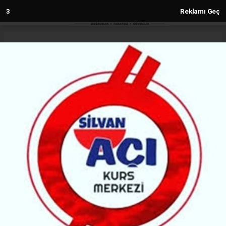
2
Reklamı Geç
Anasayfa
Diyarbakır
Diyarbakır Havalimanı’nda uçuş
krizi: Ensarioğlu ve Kaya'dan
açıklama!
DIYARBAKIR
(MH) - MALABADİ HABER | 18.02.2026 - 11:44, Güncelleme: 18.02.2026 - 11:44
27029+ kez okundu.
Diyarbakır Havalimanı’nda süren ALS arızası
nedeniyle son aylarda yüzlerce sefer iptal edildi. AK
Parti sorunun çözüldüğünü savunurken, DTSO
teknik iyileştirmenin henüz sahaya yansımadığını