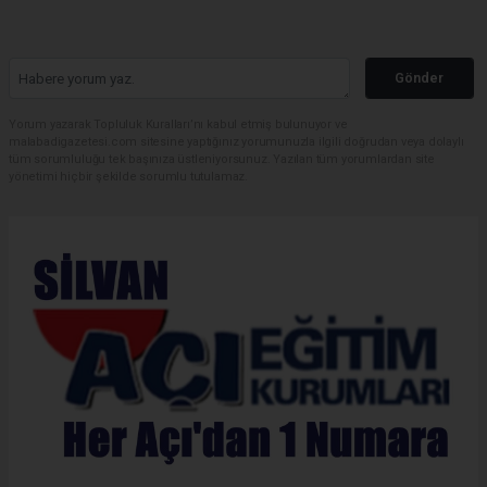
Gönder
Yorum yazarak Topluluk Kuralları’nı kabul etmiş bulunuyor ve
malabadigazetesi.com sitesine yaptığınız yorumunuzla ilgili doğrudan veya dolaylı
tüm sorumluluğu tek başınıza üstleniyorsunuz. Yazılan tüm yorumlardan site
yönetimi hiçbir şekilde sorumlu tutulamaz.