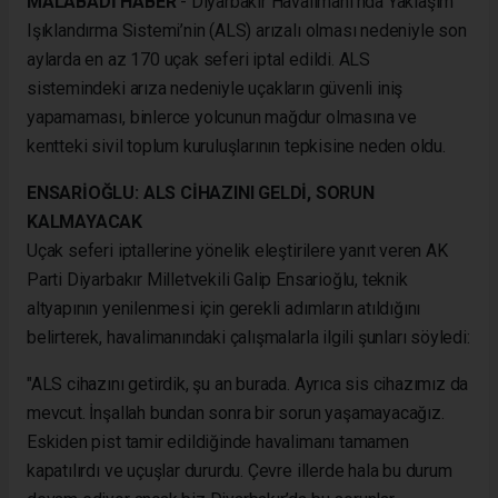
MALABADİ HABER
- Diyarbakır Havalimanı’nda Yaklaşım
Işıklandırma Sistemi’nin (ALS) arızalı olması nedeniyle son
aylarda en az 170 uçak seferi iptal edildi. ALS
sistemindeki arıza nedeniyle uçakların güvenli iniş
yapamaması, binlerce yolcunun mağdur olmasına ve
kentteki sivil toplum kuruluşlarının tepkisine neden oldu.
ENSARİOĞLU: ALS CİHAZINI GELDİ, SORUN
KALMAYACAK
Uçak seferi iptallerine yönelik eleştirilere yanıt veren AK
Parti Diyarbakır Milletvekili Galip Ensarioğlu, teknik
altyapının yenilenmesi için gerekli adımların atıldığını
belirterek, havalimanındaki çalışmalarla ilgili şunları söyledi:
"ALS cihazını getirdik, şu an burada. Ayrıca sis cihazımız da
mevcut. İnşallah bundan sonra bir sorun yaşamayacağız.
Eskiden pist tamir edildiğinde havalimanı tamamen
kapatılırdı ve uçuşlar dururdu. Çevre illerde hala bu durum