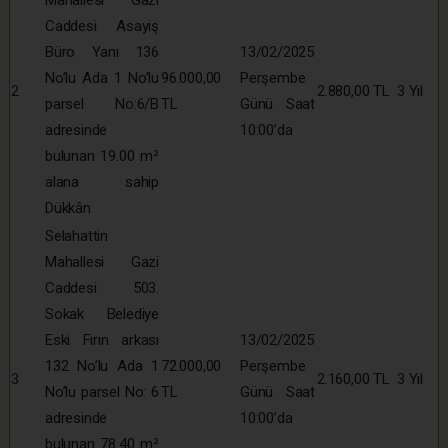
Caddesi Asayiş
Büro Yanı 136
13/02/2025
No’lu Ada 1 No’lu
96.000,00
Perşembe
2
2.880,00 TL
3 Yıl
parsel No:6/B
TL
Günü Saat
adresinde
10:00’da
bulunan 19.00 m²
alana sahip
Dükkân
Selahattin
Mahallesi Gazi
Caddesi 503.
Sokak Belediye
Eski Fırın arkası
13/02/2025
132 No’lu Ada 1
72.000,00
Perşembe
3
2.160,00 TL
3 Yıl
No’lu parsel No: 6
TL
Günü Saat
adresinde
10:00’da
bulunan 78.40 m²