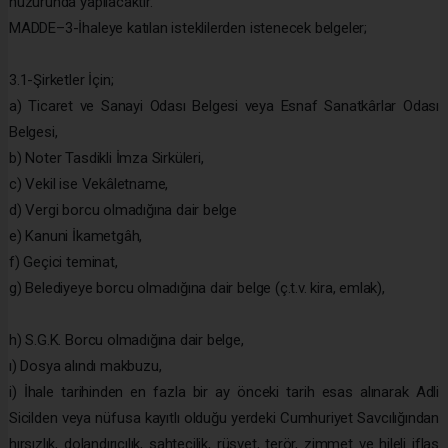
huzurunda yapılacaktır.
MADDE–3-İhaleye katılan isteklilerden istenecek belgeler;
3.1-Şirketler İçin;
a) Ticaret ve Sanayi Odası Belgesi veya Esnaf Sanatkârlar Odası
Belgesi,
b) Noter Tasdikli İmza Sirküleri,
c) Vekil ise Vekâletname,
d) Vergi borcu olmadığına dair belge
e) Kanuni İkametgâh,
f) Geçici teminat,
g) Belediyeye borcu olmadığına dair belge (ç.t.v. kira, emlak),
h) S.G.K. Borcu olmadığına dair belge,
ı) Dosya alındı makbuzu,
i) İhale tarihinden en fazla bir ay önceki tarih esas alınarak Adli
Sicilden veya nüfusa kayıtlı olduğu yerdeki Cumhuriyet Savcılığından
hırsızlık, dolandırıcılık, sahtecilik, rüşvet, terör, zimmet ve hileli iflas