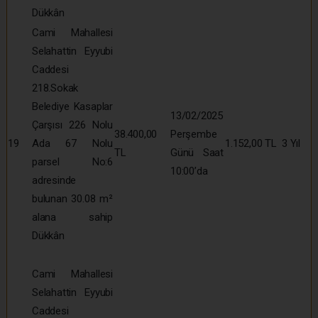
Dükkân
Cami Mahallesi
Selahattin Eyyubi
Caddesi
218.Sokak
Belediye Kasaplar
13/02/2025
Çarşısı 226 Nolu
38.400,00
Perşembe
19
Ada 67 Nolu
1.152,00 TL
3 Yıl
TL
Günü Saat
parsel No:6
10:00’da
adresinde
bulunan 30.08 m²
alana sahip
Dükkân
Cami Mahallesi
Selahattin Eyyubi
Caddesi