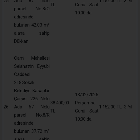
25
Ada 67 Nolu
1.152,00 TL
3 Yıl
TL
Günü Saat
parsel No:8/O
10:00’da
adresinde
bulunan 42.03 m²
alana sahip
Dükkan
Cami Mahallesi
Selahattin Eyyubi
Caddesi
218.Sokak
Belediye Kasaplar
13/02/2025
Çarşısı 226 Nolu
38.400,00
Perşembe
26
Ada 67 Nolu
1.152,00 TL
3 Yıl
TL
Günü Saat
parsel No:8/R
10:00’da
adresinde
bulunan 37.72 m²
alana sahip