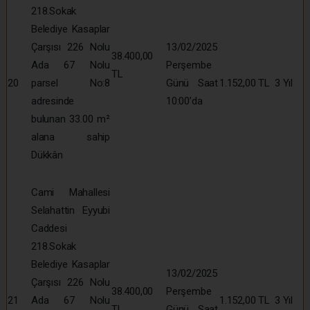
218.Sokak
Belediye Kasaplar
Çarşısı 226 Nolu
13/02/2025
38.400,00
Ada 67 Nolu
Perşembe
TL
20
parsel No:8
Günü Saat
1.152,00 TL
3 Yıl
adresinde
10:00’da
bulunan 33.00 m²
alana sahip
Dükkân
Cami Mahallesi
Selahattin Eyyubi
Caddesi
218.Sokak
Belediye Kasaplar
13/02/2025
Çarşısı 226 Nolu
38.400,00
Perşembe
21
Ada 67 Nolu
1.152,00 TL
3 Yıl
TL
Günü Saat