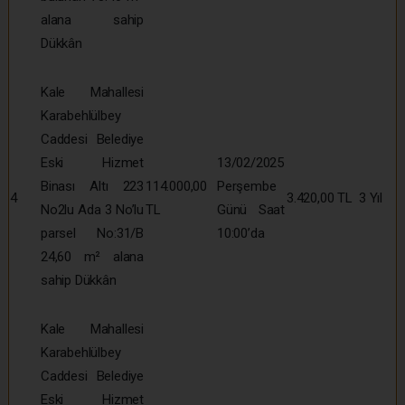
alana sahip
Dükkân
Kale Mahallesi
Karabehlülbey
Caddesi Belediye
Eski Hizmet
13/02/2025
Binası Altı 223
114.000,00
Perşembe
4
3.420,00 TL
3 Yıl
No2lu Ada 3 No’lu
TL
Günü Saat
parsel No:31/B
10:00’da
24,60 m² alana
sahip Dükkân
Kale Mahallesi
Karabehlülbey
Caddesi Belediye
Eski Hizmet