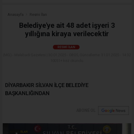
Anasayfa
Resmi İlan
Belediye'ye ait 48 adet işyeri 3
yıllığına kiraya verilecektir
RESMI İLAN
(MG) - Malabadi Gazetesi | 30.01.2025 - 08:05, Güncelleme: 31.01.2025 - 14:32
10051+ kez okundu.
DİYARBAKIR SİLVAN İLÇE BELEDİYE
BAŞKANLIĞINDAN
ABONE OL