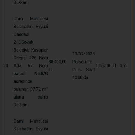
Dükkân
Cami Mahallesi
Selahattin Eyyubi
Caddesi
218.Sokak
Belediye Kasaplar
13/02/2025
Çarşısı 226 Nolu
38.400,00
Perşembe
23
Ada 67 Nolu
1.152,00 TL
3 Yıl
TL
Günü Saat
parsel No:8/G
10:00’da
adresinde
bulunan 37.72 m²
alana sahip
Dükkân
Cami Mahallesi
Selahattin Eyyubi