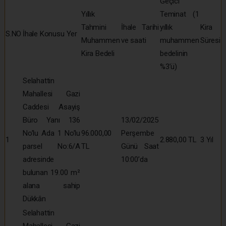
Geçici
Yıllık
Teminat (1
Tahmini
İhale Tarihi
yıllık
Kira
S.NO
İhale Konusu Yer
Muhammen
ve saati
muhammen
Süresi
Kira Bedeli
bedelinin
%3’ü)
Selahattin
Mahallesi Gazi
Caddesi Asayiş
Büro Yanı 136
13/02/2025
No’lu Ada 1 No’lu
96.000,00
Perşembe
1
2.880,00 TL
3 Yıl
parsel No:6/A
TL
Günü Saat
adresinde
10:00’da
bulunan 19.00 m²
alana sahip
Dükkân
Selahattin
Mahallesi Gazi