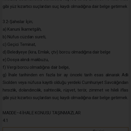
gibi yüz kızartıcı suçlardan suç kaydı olmadığına dair belge getirmek
3.2-Şahıslar İçin;
a) Kanuni İkametgâh,
b) Nüfus cüzdan sureti,
c) Geçici Teminat,
d) Belediyeye (kira, Emlak, çtv) borcu olmadığına dair belge
e) Dosya alındı makbuzu,
f) Vergi borcu olmadığına dair belge,
g) İhale tarihinden en fazla bir ay önceki tarih esas alınarak Adli
Sicilden veya nüfusa kayıtlı olduğu yerdeki Cumhuriyet Savcılığından
hırsızlık, dolandırıcılık, sahtecilik, rüşvet, terör, zimmet ve hileli iflas
gibi yüz kızartıcı suçlardan suç kaydı olmadığına dair belge getirmek.
MADDE–4 İHALE KONUSU TAŞINMAZLAR
4.1