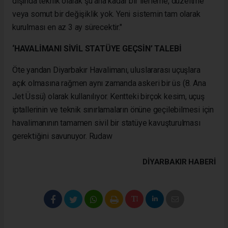
dışında teknik olarak şu ana kadar bir ilerleme, düzeltme
veya somut bir değişiklik yok. Yeni sistemin tam olarak
kurulması en az 3 ay sürecektir."
‘HAVALİMANI SİVİL STATÜYE GEÇSİN’ TALEBİ
Öte yandan Diyarbakır Havalimanı, uluslararası uçuşlara
açık olmasına rağmen aynı zamanda askeri bir üs (8. Ana
Jet Üssü) olarak kullanılıyor. Kentteki birçok kesim, uçuş
iptallerinin ve teknik sınırlamaların önüne geçilebilmesi için
havalimanının tamamen sivil bir statüye kavuşturulması
gerektiğini savunuyor.
Rudaw
DIYARBAKIR HABERİ