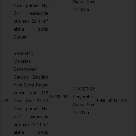
TL
Günü Saat
Nolu parsel No:
10:00’da
Z/1 adresinde
bulunan 22.4 m²
alana sahip
Dükkân
Selahattin
Mahallesi
Demirdöven
Caddesi Belediye
Yeni Semt Pazarı
13/02/2025
zemin kat 119
48.000,00
Perşembe
30
Nolu Ada 11/14
1.440,00 TL
3 Yıl
TL
Günü Saat
Nolu parsel No:
10:00’da
Z/2 adresinde
bulunan 22.40 m²
alana sahip