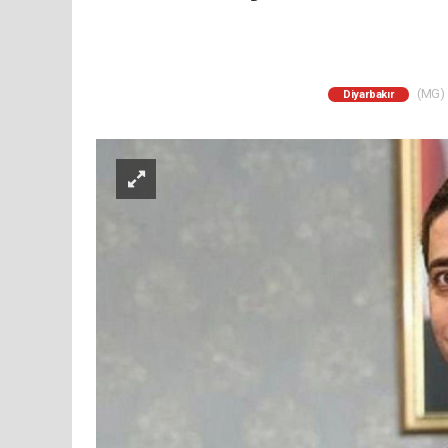
(MG) -
Diyarbakır