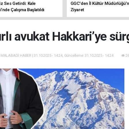
z Ses Getirdi: Kale
GGC'den İl Kültür Müdürlüğü’
i’nde Çalışma Başlatıldı
Ziyaret
rlı avukat Hakkari’ye sür
 MALABADİ HABER | 31.10.2025 - 14:24, Güncelleme: 31.10.2025 - 14:24
26