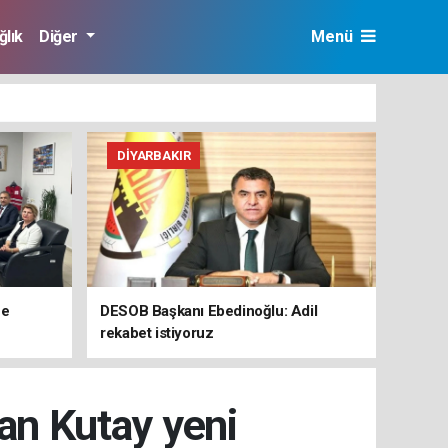
ğlık
Diğer
Menü
DIYARBAKIR
ne
DESOB Başkanı Ebedinoğlu: Adil
rekabet istiyoruz
san Kutay yeni