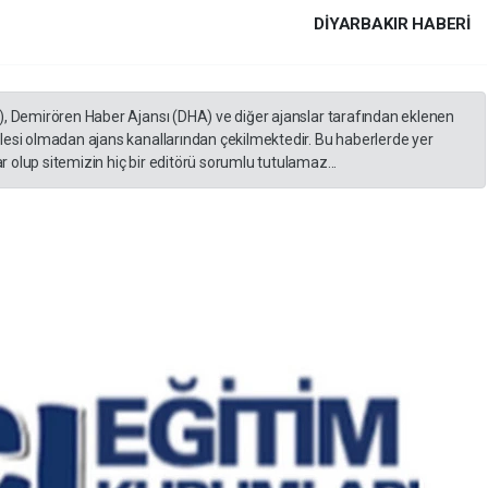
DIYARBAKIR HABERİ
), Demirören Haber Ajansı (DHA) ve diğer ajanslar tarafından eklenen
lesi olmadan ajans kanallarından çekilmektedir. Bu haberlerde yer
 olup sitemizin hiç bir editörü sorumlu tutulamaz...