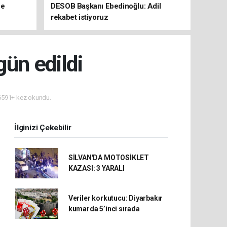
ne
DESOB Başkanı Ebedinoğlu: Adil
rekabet istiyoruz
gün edildi
591+ kez okundu.
İlginizi Çekebilir
SİLVAN'DA MOTOSİKLET
KAZASI: 3 YARALI
Veriler korkutucu: Diyarbakır
kumarda 5’inci sırada