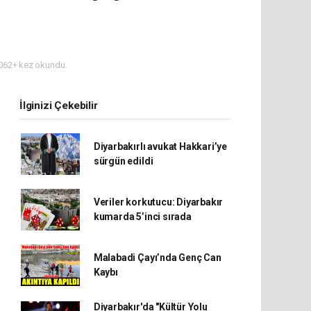
062+ kez okundu.
İlginizi Çekebilir
Diyarbakırlı avukat Hakkari’ye
sürgün edildi
Veriler korkutucu: Diyarbakır
kumarda 5’inci sırada
Malabadi Çayı’nda Genç Can
Kaybı
Diyarbakır'da "Kültür Yolu