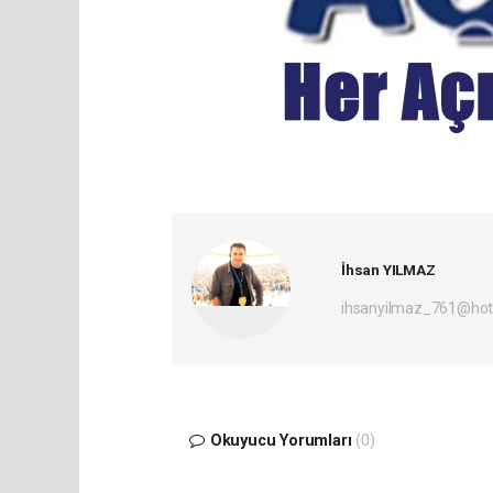
İhsan YILMAZ
ihsanyilmaz_761@hot
Okuyucu Yorumları
(0)