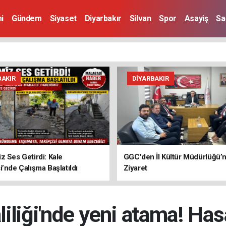
i
Gündem
Siyaset
Diyarbakır
Silvan
Spor
Asayiş
Sa
BAKIR
DIYARBAKIR
z Ses Getirdi: Kale
GGC'den İl Kültür Müdürlüğü’
i’nde Çalışma Başlatıldı
Ziyaret
liliği'nde yeni atama! Ha