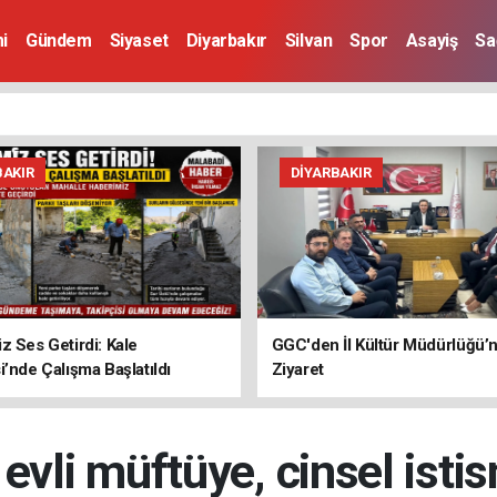
i
Gündem
Siyaset
Diyarbakır
Silvan
Spor
Asayiş
Sa
BAKIR
DIYARBAKIR
z Ses Getirdi: Kale
GGC'den İl Kültür Müdürlüğü’
i’nde Çalışma Başlatıldı
Ziyaret
 evli müftüye, cinsel isti