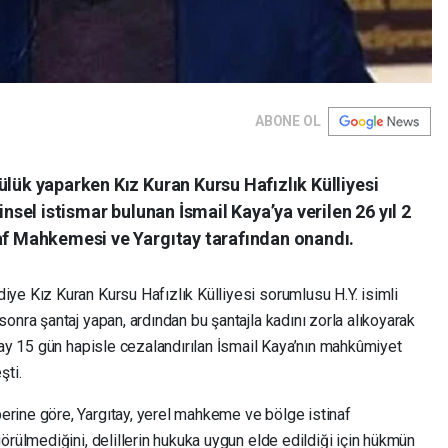
ABONE OL
ülük yaparken Kız Kuran Kursu Hafızlık Külliyesi
insel istismar bulunan İsmail Kaya’ya verilen 26 yıl 2
naf Mahkemesi ve Yargıtay tarafından onandı.
ye Kız Kuran Kursu Hafızlık Külliyesi sorumlusu H.Y. isimli
onra şantaj yapan, ardından bu şantajla kadını zorla alıkoyarak
 ay 15 gün hapisle cezalandırılan İsmail Kaya’nın mahkûmiyet
şti.
rine göre, Yargıtay, yerel mahkeme ve bölge istinaf
örülmediğini, delillerin hukuka uygun elde edildiği için hükmün