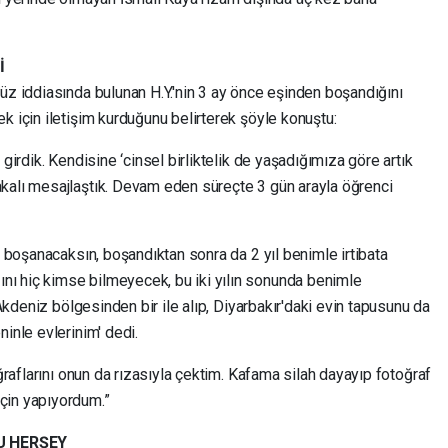
İ
üz iddiasında bulunan H.Y.'nin 3 ay önce eşinden boşandığını
k için iletişim kurduğunu belirterek şöyle konuştu:
 girdik. Kendisine ‘cinsel birliktelik de yaşadığımıza göre artık
kalı mesajlaştık. Devam eden süreçte 3 gün arayla öğrenci
n boşanacaksın, boşandıktan sonra da 2 yıl benimle irtibata
ı hiç kimse bilmeyecek, bu iki yılın sonunda benimle
 Akdeniz bölgesinden bir ile alıp, Diyarbakır'daki evin tapusunu da
inle evlerinim' dedi.
oğraflarını onun da rızasıyla çektim. Kafama silah dayayıp fotoğraf
çin yapıyordum.”
DU HERŞEY