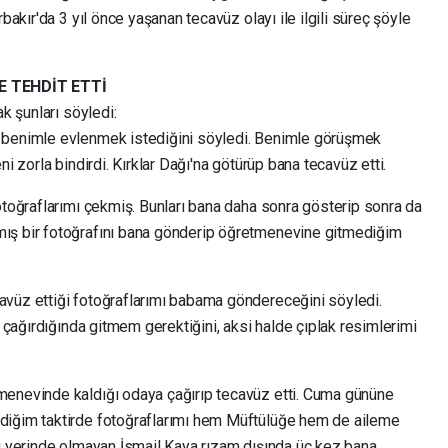
bakır'da 3 yıl önce yaşanan tecavüz olayı ile ilgili süreç şöyle
E TEHDİT ETTİ
ak şunları söyledi:
 benimle evlenmek istediğini söyledi. Benimle görüşmek
i zorla bindirdi. Kırklar Dağı'na götürüp bana tecavüz etti.
otoğraflarımı çekmiş. Bunları bana daha sonra gösterip sonra da
ış bir fotoğrafını bana gönderip öğretmenevine gitmediğim
avüz ettiği fotoğraflarımı babama göndereceğini söyledi.
r çağırdığında gitmem gerektiğini, aksi halde çıplak resimlerimi
menevinde kaldığı odaya çağırıp tecavüz etti. Cuma gününe
diğim taktirde fotoğraflarımı hem Müftülüğe hem de aileme
ğı yerinde olmayan İsmail Kaya rızam dışında üç kez bana