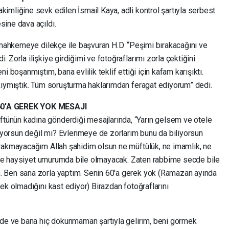
imliğine sevk edilen İsmail Kaya, adli kontrol şartıyla serbest
ine dava açıldı.
i mahkemeye dilekçe ile başvuran H.D. “Peşimi bırakacağını ve
Zorla ilişkiye girdiğimi ve fotoğraflarımı zorla çektiğini
 boşanmıştım, bana evlilik teklif ettiği için kafam karışıktı.
kıymıştık. Tüm soruşturma haklarımdan feragat ediyorum” dedi.
'A GEREK YOK MESAJI
ünün kadına gönderdiği mesajlarında, “Yarın gelsem ve otele
orsun değil mi? Evlenmeye de zorlarım bunu da biliyorsun
rakmayacağım Allah şahidim olsun ne müftülük, ne imamlık, ne
ne de haysiyet umurumda bile olmayacak. Zaten rabbime secde bile
 Ben sana zorla yaptım. Senin 60'a gerek yok (Ramazan ayında
ek olmadığını kast ediyor) Birazdan fotoğraflarını
rde ve bana hiç dokunmaman şartıyla gelirim, beni görmek