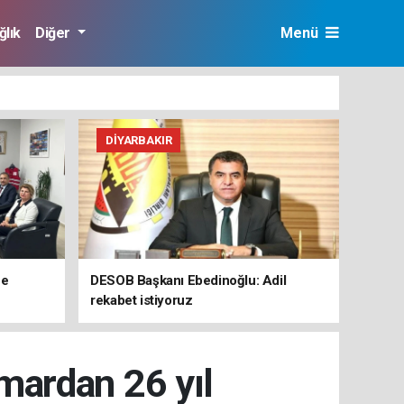
ğlık
Diğer
Menü
DIYARBAKIR
ne
DESOB Başkanı Ebedinoğlu: Adil
rekabet istiyoruz
smardan 26 yıl