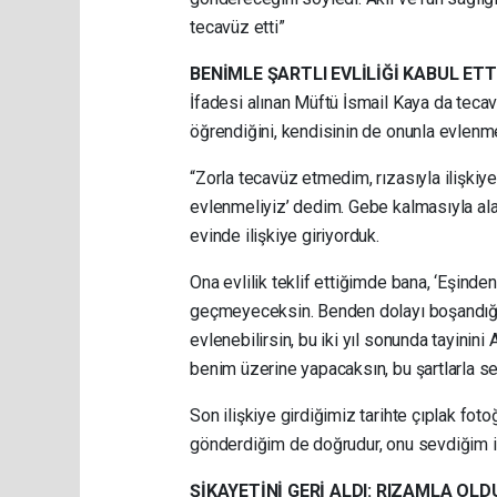
tecavüz etti”
BENİMLE ŞARTLI EVLİLİĞİ KABUL ETT
İfadesi alınan Müftü İsmail Kaya da tecav
öğrendiğini, kendisinin de onunla evlenme
“Zorla tecavüz etmedim, rızasıyla ilişkiye
evlenmeliyiz’ dedim. Gebe kalmasıyla ala
evinde ilişkiye giriyorduk.
Ona evlilik teklif ettiğimde bana, ‘Eşinde
geçmeyeceksin. Benden dolayı boşandığın
evlenebilirsin, bu iki yıl sonunda tayinini
benim üzerine yapacaksın, bu şartlarla sen
Son ilişkiye girdiğimiz tarihte çıplak fot
gönderdiğim de doğrudur, onu sevdiğim i
ŞİKAYETİNİ GERİ ALDI: RIZAMLA OL