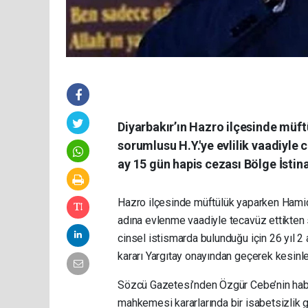
Diyarbakır’ın Hazro ilçesinde müft
sorumlusu H.Y.'ye evlilik vaadiyle c
ay 15 gün hapis cezası Bölge İsti
Hazro ilçesinde müftülük yaparken Hamidi
adına evlenme vaadiyle tecavüz ettikten s
cinsel istismarda bulunduğu için 26 yıl 2
kararı Yargıtay onayından geçerek kesinle
Sözcü Gazetesi’nden Özgür Cebe’nin habe
mahkemesi kararlarında bir isabetsizlik g