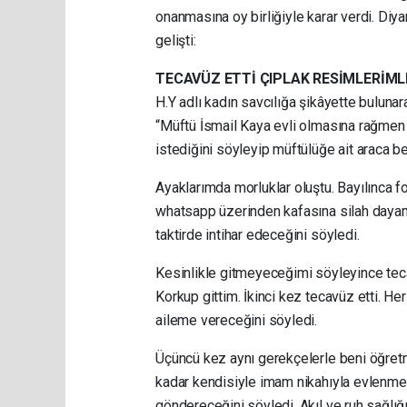
onanmasına oy birliğiyle karar verdi. Diyar
gelişti:
TECAVÜZ ETTİ ÇIPLAK RESİMLERİML
H.Y adlı kadın savcılığa şikâyette bulunar
“Müftü İsmail Kaya evli olmasına rağmen
istediğini söyleyip müftülüğe ait araca ben
Ayaklarımda morluklar oluştu. Bayılınca f
whatsapp üzerinden kafasına silah dayam
taktirde intihar edeceğini söyledi.
Kesinlikle gitmeyeceğimi söyleyince tec
Korkup gittim. İkinci kez tecavüz etti. He
aileme vereceğini söyledi.
Üçüncü kez aynı gerekçelerle beni öğret
kadar kendisiyle imam nikahıyla evlenme
göndereceğini söyledi. Akıl ve ruh sağlı