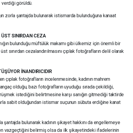
 verdiği görüldü.
ın zorla şantajda bulunarak istismarda bulunduğuna kanaat
 ÜST SINIRDAN CEZA
nığın bulunduğu müftülük makamı gibi ülkemiz için önemli bir
st sınırdan cezalandırılmasını çıplak fotoğrafların delil olarak
TÜŞÜYOR İNANDIRICIDIR
en çıplak fotoğrafların incelenmesinde, kadının mahrem
utangaç olduğu, bazı fotoğrafların uyuduğu sırada çekildiği,
üşmek istediğini belirtmesine karşı sanığın gitmediği taktirde
arla sabit olduğundan istismar suçunun sübuta erdiğine kanat
 şantajda bulunarak kadının şikayet hakkını da engellemeye
n vazgeçtiğini belirmiş olsa da ilk şikayetindeki ifadelerinin