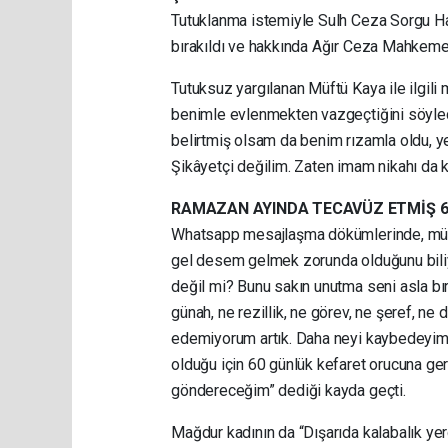
Tutuklanma istemiyle Sulh Ceza Sorgu Hak
bırakıldı ve hakkında Ağır Ceza Mahkemes
Tutuksuz yargılanan Müftü Kaya ile ilgil
benimle evlenmekten vazgeçtiğini söyledi. 
belirtmiş olsam da benim rızamla oldu, yeni
Şikâyetçi değilim. Zaten imam nikahı da 
RAMAZAN AYINDA TECAVÜZ ETMİŞ 60
Whatsapp mesajlaşma dökümlerinde, müft
gel desem gelmek zorunda olduğunu biliy
değil mi? Bunu sakın unutma seni asla bı
günah, ne rezillik, ne görev, ne şeref, 
edemiyorum artık. Daha neyi kaybedeyim.
olduğu için 60 günlük kefaret orucuna ger
göndereceğim” dediği kayda geçti.
Mağdur kadının da “Dışarıda kalabalık ye