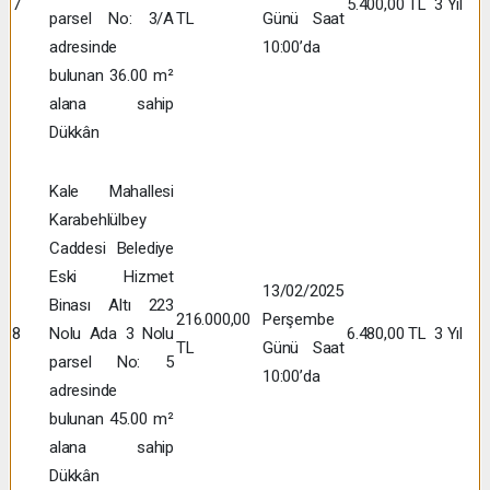
7
5.400,00 TL
3 Yıl
parsel No: 3/A
TL
Günü Saat
adresinde
10:00’da
bulunan 36.00 m²
alana sahip
Dükkân
Kale Mahallesi
Karabehlülbey
Caddesi Belediye
Eski Hizmet
13/02/2025
Binası Altı 223
216.000,00
Perşembe
8
Nolu Ada 3 Nolu
6.480,00 TL
3 Yıl
TL
Günü Saat
parsel No: 5
10:00’da
adresinde
bulunan 45.00 m²
alana sahip
Dükkân