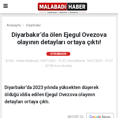
Anasayfa
Diyarbakır
Diyarbakır’da ölen Ejegul Ovezova
olayının detayları ortaya çıktı!
DIYARBAKIR
(H M) - Haber Merkezi | 18.07.2025 - 13:57, Güncelleme: 18.07.2025 - 13:57
6278+ kez okundu.
Diyarbakır’da 2023 yılında yüksekten düşerek
öldüğü iddia edilen Ejegul Ovezova olayının
detayları ortaya çıktı.
ABONE OL