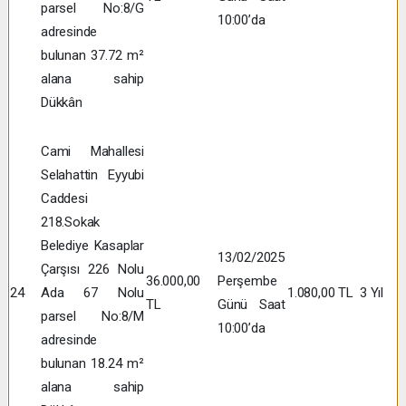
parsel No:8/G
10:00’da
adresinde
bulunan 37.72 m²
alana sahip
Dükkân
Cami Mahallesi
Selahattin Eyyubi
Caddesi
218.Sokak
Belediye Kasaplar
13/02/2025
Çarşısı 226 Nolu
36.000,00
Perşembe
24
Ada 67 Nolu
1.080,00 TL
3 Yıl
TL
Günü Saat
parsel No:8/M
10:00’da
adresinde
bulunan 18.24 m²
alana sahip