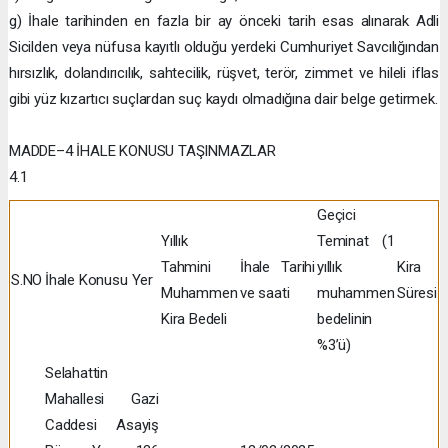
g) İhale tarihinden en fazla bir ay önceki tarih esas alınarak Adli
Sicilden veya nüfusa kayıtlı olduğu yerdeki Cumhuriyet Savcılığından
hırsızlık, dolandırıcılık, sahtecilik, rüşvet, terör, zimmet ve hileli iflas
gibi yüz kızartıcı suçlardan suç kaydı olmadığına dair belge getirmek.
MADDE–4 İHALE KONUSU TAŞINMAZLAR
4.1
Geçici
Yıllık
Teminat (1
Tahmini
İhale Tarihi
yıllık
Kira
S.NO
İhale Konusu Yer
Muhammen
ve saati
muhammen
Süresi
Kira Bedeli
bedelinin
%3’ü)
Selahattin
Mahallesi Gazi
Caddesi Asayiş