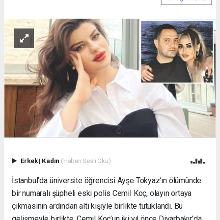
Erkek
|
Kadın
(Haberi Sesli Oku)
İstanbul’da üniversite öğrencisi Ayşe Tokyaz’ın ölümünde
bir numaralı şüpheli eski polis Cemil Koç, olayın ortaya
çıkmasının ardından altı kişiyle birlikte tutuklandı. Bu
gelişmeyle birlikte, Cemil Koç’un iki yıl önce Diyarbakır’da