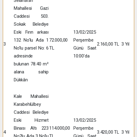
Selahattin
Mahallesi Gazi
Caddesi 503.
Sokak Belediye
Eski Fırın arkası
13/02/2025
132 No’lu Ada 1
72.000,00
Perşembe
3
2.160,00 TL
3 Yıl
No’lu parsel No: 6
TL
Günü Saat
adresinde
10:00’da
bulunan 78.40 m²
alana sahip
Dükkân
Kale Mahallesi
Karabehlülbey
Caddesi Belediye
Eski Hizmet
13/02/2025
Binası Altı 223
114.000,00
Perşembe
4
3.420,00 TL
3 Yıl
No2lu Ada 3 No’lu
TL
Günü Saat