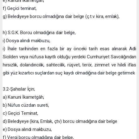
e) Kanuni İkametgâh,
f) Geçici teminat,
g) Belediyeye borcu olmadığına dair belge (ç.t.v. kira, emlak),
h) S.G.K. Borcu olmadığına dair belge,
ı) Dosya alındı makbuzu,
i) İhale tarihinden en fazla bir ay önceki tarih esas alınarak Adli
Sicilden veya nüfusa kayıtlı olduğu yerdeki Cumhuriyet Savcılığından
hırsızlık, dolandırıcılık, sahtecilik, rüşvet, terör, zimmet ve hileli iflas
gibi yüz kızartıcı suçlardan suç kaydı olmadığına dair belge getirmek
3.2-Şahıslar İçin;
a) Kanuni İkametgâh,
b) Nüfus cüzdan sureti,
c) Geçici Teminat,
d) Belediyeye (kira, Emlak, çtv) borcu olmadığına dair belge
e) Dosya alındı makbuzu,
f) Vergi borcu olmadığına dair belge,