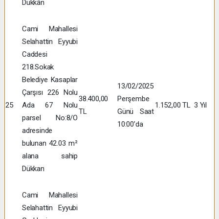
Dükkân
Cami Mahallesi
Selahattin Eyyubi
Caddesi
218.Sokak
Belediye Kasaplar
13/02/2025
Çarşısı 226 Nolu
38.400,00
Perşembe
25
Ada 67 Nolu
1.152,00 TL
3 Yıl
TL
Günü Saat
parsel No:8/O
10:00’da
adresinde
bulunan 42.03 m²
alana sahip
Dükkan
Cami Mahallesi
Selahattin Eyyubi