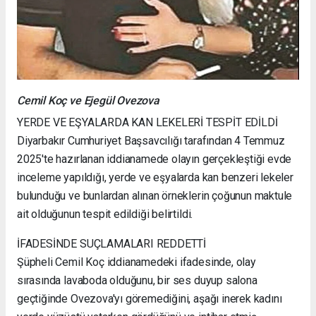
Cemil Koç ve Ejegül Ovezova
YERDE VE EŞYALARDA KAN LEKELERİ TESPİT EDİLDİ
Diyarbakır Cumhuriyet Başsavcılığı tarafından 4 Temmuz
2025'te hazırlanan iddianamede olayın gerçekleştiği evde
inceleme yapıldığı, yerde ve eşyalarda kan benzeri lekeler
bulunduğu ve bunlardan alınan örneklerin çoğunun maktule
ait olduğunun tespit edildiği belirtildi.
İFADESİNDE SUÇLAMALARI REDDETTİ
Şüpheli Cemil Koç iddianamedeki ifadesinde, olay
sırasında lavaboda olduğunu, bir ses duyup salona
geçtiğinde Ovezova'yı göremediğini, aşağı inerek kadını