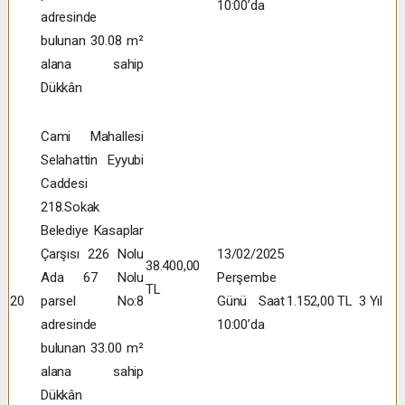
10:00’da
adresinde
bulunan 30.08 m²
alana sahip
Dükkân
Cami Mahallesi
Selahattin Eyyubi
Caddesi
218.Sokak
Belediye Kasaplar
Çarşısı 226 Nolu
13/02/2025
38.400,00
Ada 67 Nolu
Perşembe
TL
20
parsel No:8
Günü Saat
1.152,00 TL
3 Yıl
adresinde
10:00’da
bulunan 33.00 m²
alana sahip
Dükkân