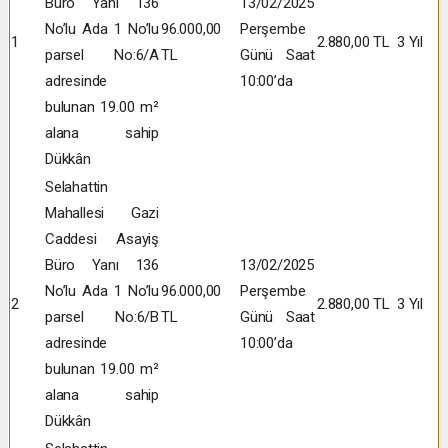
Büro Yanı 136
13/02/2025
No’lu Ada 1 No’lu
96.000,00
Perşembe
1
2.880,00 TL
3 Yıl
parsel No:6/A
TL
Günü Saat
adresinde
10:00’da
bulunan 19.00 m²
alana sahip
Dükkân
Selahattin
Mahallesi Gazi
Caddesi Asayiş
Büro Yanı 136
13/02/2025
No’lu Ada 1 No’lu
96.000,00
Perşembe
2
2.880,00 TL
3 Yıl
parsel No:6/B
TL
Günü Saat
adresinde
10:00’da
bulunan 19.00 m²
alana sahip
Dükkân