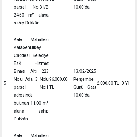
parsel No:31/B
10:00’da
24,60 m² alana
sahip Dükkân
Kale Mahallesi
Karabehlülbey
Caddesi Belediye
Eski Hizmet
Binası Altı 223
13/02/2025
Nolu Ada 3 Nolu
96.000,00
Perşembe
5
2.880,00 TL
3 Yıl
parsel No:1
TL
Günü Saat
adresinde
10:00’da
bulunan 11.00 m²
alana sahip
Dükkân
Kale Mahallesi