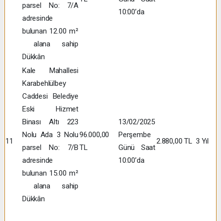
parsel No: 7/A
10:00’da
adresinde
bulunan 12.00 m²
alana sahip
Dükkân
Kale Mahallesi
Karabehlülbey
Caddesi Belediye
Eski Hizmet
Binası Altı 223
13/02/2025
Nolu Ada 3 Nolu
96.000,00
Perşembe
11
2.880,00 TL
3 Yıl
parsel No: 7/B
TL
Günü Saat
adresinde
10:00’da
bulunan 15.00 m²
alana sahip
Dükkân