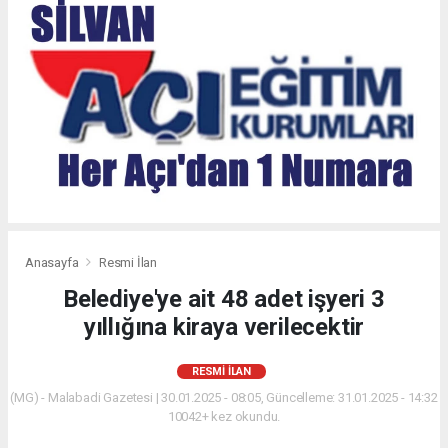
Anasayfa
Resmi İlan
Belediye'ye ait 48 adet işyeri 3
yıllığına kiraya verilecektir
RESMI İLAN
(MG) - Malabadi Gazetesi | 30.01.2025 - 08:05, Güncelleme: 31.01.2025 - 14:32
10042+ kez okundu.