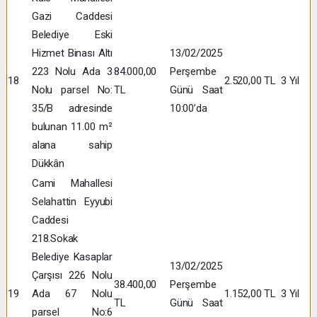
Gazi Caddesi
Belediye Eski
Hizmet Binası Altı
13/02/2025
223 Nolu Ada 3
84.000,00
Perşembe
18
2.520,00 TL
3 Yıl
Nolu parsel No:
TL
Günü Saat
35/B adresinde
10:00’da
bulunan 11.00 m²
alana sahip
Dükkân
Cami Mahallesi
Selahattin Eyyubi
Caddesi
218.Sokak
Belediye Kasaplar
13/02/2025
Çarşısı 226 Nolu
38.400,00
Perşembe
19
Ada 67 Nolu
1.152,00 TL
3 Yıl
TL
Günü Saat
parsel No:6