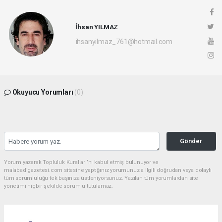
İhsan YILMAZ
ihsanyilmaz_761@hotmail.com
Okuyucu Yorumları
(0)
Gönder
Yorum yazarak Topluluk Kuralları’nı kabul etmiş bulunuyor ve
malabadigazetesi.com sitesine yaptığınız yorumunuzla ilgili doğrudan veya dolaylı
tüm sorumluluğu tek başınıza üstleniyorsunuz. Yazılan tüm yorumlardan site
yönetimi hiçbir şekilde sorumlu tutulamaz.