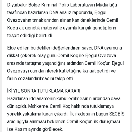
Diyarbakır Bölge Kriminal Polis Laboratuvarı Müdürlüğü
tarafından hazırlanan DNA analiz raporunda, Ejegul
Ovezova’nın tırnaklarından alınan kan örneklerinde Cemil
Koç’a ait genetik materyalle uyumlu karışık genotiplerin
tespit edildiği belirtildi.
Elde edilen bu delilleri değerlendiren savcı, DNA uyumuna
dikkat çekerek olay günü Cemil Koç ile Ejegul Ovezova
arasında tartışma yaşandığını, ardından Cemil Koç’un Ejegul
Ovezova’yı camdan iterek katlettiğine kanaat getirdi ve
failin cezalandırılmasını talep etti.
İKİ YIL SONRA TUTUKLAMA KARARI
Hazırlanan iddianamenin kabul edilmesinin ardından dava
dün açıldı. Mahkeme, Cemil Koç hakkında tutuklamaya
yönelik yakalama kararı çıkardı. İlk ifadesinin bugün SEGBİS
aracılığıyla alınması beklenen Cemil Koç’un ilk duruşması
ise Kasım ayında görülecek.