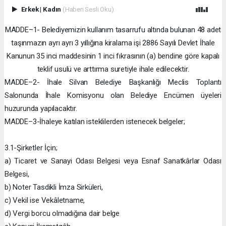
Erkek
|
Kadın
(Haberi Sesli Oku)
MADDE–1- Belediyemizin kullanım tasarrufu altında bulunan 48 adet
taşınmazın ayrı ayrı 3 yıllığına kiralama işi 2886 Sayılı Devlet İhale
Kanunun 35 inci maddesinin 1 inci fıkrasının (a) bendine göre kapalı
teklif usulü ve arttırma suretiyle ihale edilecektir.
MADDE–2- İhale Silvan Belediye Başkanlığı Meclis Toplantı
Salonunda İhale Komisyonu olan Belediye Encümen üyeleri
huzurunda yapılacaktır.
MADDE–3-İhaleye katılan isteklilerden istenecek belgeler;
3.1-Şirketler İçin;
a) Ticaret ve Sanayi Odası Belgesi veya Esnaf Sanatkârlar Odası
Belgesi,
b) Noter Tasdikli İmza Sirküleri,
c) Vekil ise Vekâletname,
d) Vergi borcu olmadığına dair belge