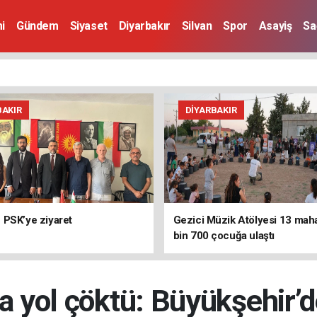
i
Gündem
Siyaset
Diyarbakır
Silvan
Spor
Asayiş
Sa
BAKIR
DIYARBAKIR
PSK’ye ziyaret
Gezici Müzik Atölyesi 13 mah
bin 700 çocuğa ulaştı
da yol çöktü: Büyükşehir’