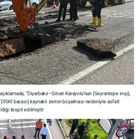
açıklamada, “Diyarbakır–Silvan Karayolu’nun (Seyrantepe inişi),
 (DİSKİ bacası) kaynaklı zemin boşalması nedeniyle asfalt
iği tespit edilmiştir.