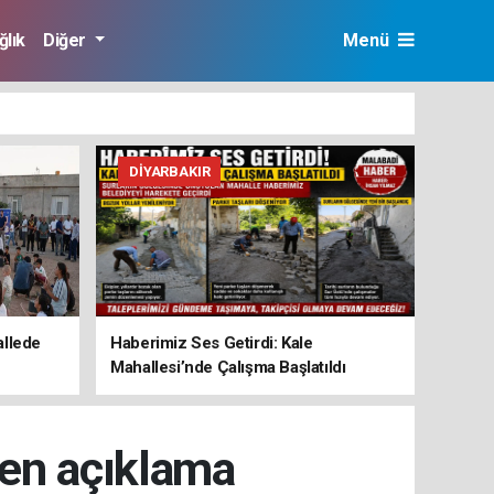
ğlık
Diğer
Menü
DIYARBAKIR
allede
Haberimiz Ses Getirdi: Kale
Mahallesi’nde Çalışma Başlatıldı
den açıklama