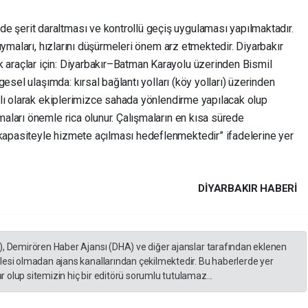
 şerit daraltması ve kontrollü geçiş uygulaması yapılmaktadır.
 uymaları, hızlarını düşürmeleri önem arz etmektedir. Diyarbakır
 araçlar için: Diyarbakır–Batman Karayolu üzerinden Bismil
lgesel ulaşımda: kırsal bağlantı yolları (köy yolları) üzerinden
ağlı olarak ekiplerimizce sahada yönlendirme yapılacak olup
maları önemle rica olunur. Çalışmaların en kısa sürede
kapasiteyle hizmete açılması hedeflenmektedir” ifadelerine yer
DIYARBAKIR HABERİ
), Demirören Haber Ajansı (DHA) ve diğer ajanslar tarafından eklenen
lesi olmadan ajans kanallarından çekilmektedir. Bu haberlerde yer
 olup sitemizin hiç bir editörü sorumlu tutulamaz...