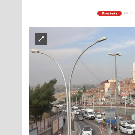
(MH) -
Diyarbakır