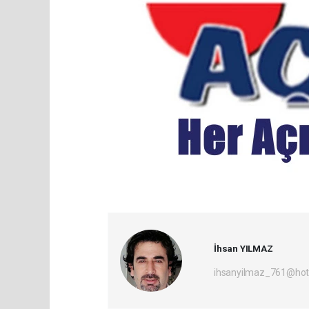
İhsan YILMAZ
ihsanyilmaz_761@hot