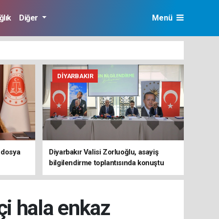
ğlık
Diğer
Menü
DIYARBAKIR
” dosya
Diyarbakır Valisi Zorluoğlu, asayiş
bilgilendirme toplantısında konuştu
çi hala enkaz