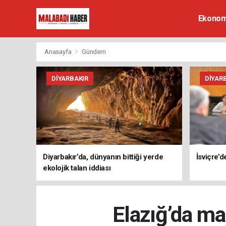
Ekonom
Anasayfa
Gündem
DIYARBAKIR
DIYAR
Diyarbakır’da, dünyanın bittiği yerde
İsviçre’
ekolojik talan iddiası
Elazığ’da ma