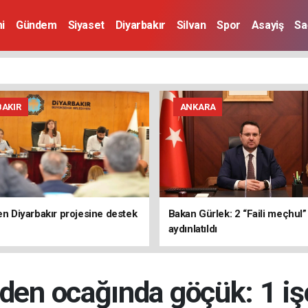
i
Gündem
Siyaset
Diyarbakır
Silvan
Spor
Asayiş
Sa
BAKIR
ANKARA
den Diyarbakır projesine destek
Bakan Gürlek: 2 “Faili meçhul
aydınlatıldı
den ocağında göçük: 1 iş