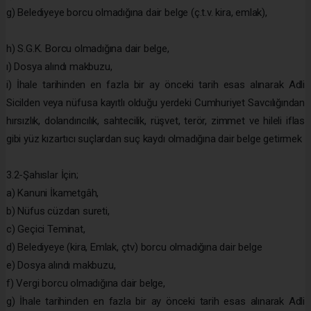
g) Belediyeye borcu olmadığına dair belge (ç.t.v. kira, emlak),
h) S.G.K. Borcu olmadığına dair belge,
ı) Dosya alındı makbuzu,
i) İhale tarihinden en fazla bir ay önceki tarih esas alınarak Adli
Sicilden veya nüfusa kayıtlı olduğu yerdeki Cumhuriyet Savcılığından
hırsızlık, dolandırıcılık, sahtecilik, rüşvet, terör, zimmet ve hileli iflas
gibi yüz kızartıcı suçlardan suç kaydı olmadığına dair belge getirmek
3.2-Şahıslar İçin;
a) Kanuni İkametgâh,
b) Nüfus cüzdan sureti,
c) Geçici Teminat,
d) Belediyeye (kira, Emlak, çtv) borcu olmadığına dair belge
e) Dosya alındı makbuzu,
f) Vergi borcu olmadığına dair belge,
g) İhale tarihinden en fazla bir ay önceki tarih esas alınarak Adli