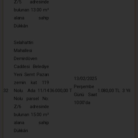
Z/5 adresinde
bulunan 13.00 m²
alana sahip
Dükkân
Selahattin
Mahallesi
Demirdöven
Caddesi Belediye
Yeni Semt Pazarı
13/02/2025
zemin kat 119
Perşembe
32
Nolu Ada 11/14
36.000,00 T
1.080,00 TL
3 Yıl
Günü Saat
Nolu parsel No:
10:00’da
Z/6 adresinde
bulunan 15.00 m²
alana sahip
Dükkân