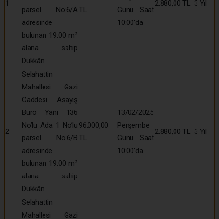
1
2.880,00 TL
3 Yıl
parsel No:6/A
TL
Günü Saat
adresinde
10:00’da
bulunan 19.00 m²
alana sahip
Dükkân
Selahattin
Mahallesi Gazi
Caddesi Asayiş
Büro Yanı 136
13/02/2025
No’lu Ada 1 No’lu
96.000,00
Perşembe
2
2.880,00 TL
3 Yıl
parsel No:6/B
TL
Günü Saat
adresinde
10:00’da
bulunan 19.00 m²
alana sahip
Dükkân
Selahattin
Mahallesi Gazi