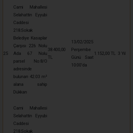
Cami Mahallesi
Selahattin Eyyubi
Caddesi
218.Sokak
Belediye Kasaplar
13/02/2025
Çarşısı 226 Nolu
38.400,00
Perşembe
25
Ada 67 Nolu
1.152,00 TL
3 Yıl
TL
Günü Saat
parsel No:8/O
10:00’da
adresinde
bulunan 42.03 m²
alana sahip
Dükkan
Cami Mahallesi
Selahattin Eyyubi
Caddesi
218.Sokak