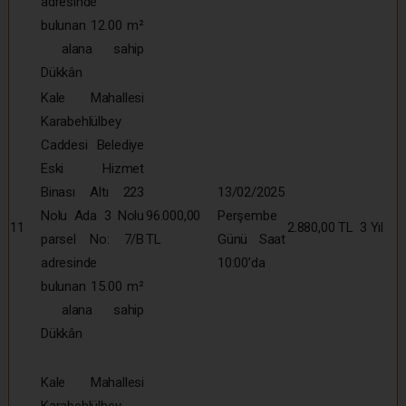
adresinde
bulunan 12.00 m²
alana sahip
Dükkân
Kale Mahallesi
Karabehlülbey
Caddesi Belediye
Eski Hizmet
Binası Altı 223
13/02/2025
Nolu Ada 3 Nolu
96.000,00
Perşembe
11
2.880,00 TL
3 Yıl
parsel No: 7/B
TL
Günü Saat
adresinde
10:00’da
bulunan 15.00 m²
alana sahip
Dükkân
Kale Mahallesi
Karabehlülbey