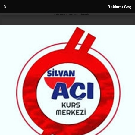
2
Reklamı Geç
Anasayfa
Gündem
İsmail Saymaz: Köylüyü öldüren
komutan tutuklandı
GÜNDEM
(MG) - Malabadi Gazetesi | 06.01.2025 - 17:01, Güncelleme: 06.01.2025 - 17:01
8408+ kez okundu.
Türkiye-İran sınırında sırtından vurularak öldürülen
Vanlı Seyithan Durdu olayında bir komutan
tutuklandı.
ABONE OL