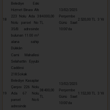
Belediye Eski
Hizmet Binası Altı
13/02/2025
223 Nolu Ada 3
84.000,00
Perşembe
18
2.520,00 TL
3 Yıl
Nolu parsel No:
TL
Günü Saat
35/B adresinde
10:00’da
bulunan 11.00 m²
alana sahip
Dükkân
Cami Mahallesi
Selahattin Eyyubi
Caddesi
218.Sokak
Belediye Kasaplar
13/02/2025
Çarşısı 226 Nolu
38.400,00
Perşembe
19
Ada 67 Nolu
1.152,00 TL
3 Yıl
TL
Günü Saat
parsel No:6
10:00’da
adresinde