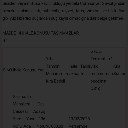
Sicilden veya nüfusa kayıtlı olduğu yerdeki Cumhuriyet Savcılığından
hırsızlık, dolandırıcılık, sahtecilik, rüşvet, terör, zimmet ve hileli iflas
gibi yüz kızartıcı suçlardan suç kaydı olmadığına dair belge getirmek.
MADDE–4 İHALE KONUSU TAŞINMAZLAR
4.1
Geçici
Yıllık
Teminat (1
Tahmini
İhale Tarihi
yıllık
Kira
S.NO
İhale Konusu Yer
Muhammen
ve saati
muhammen
Süresi
Kira Bedeli
bedelinin
%3’ü)
Selahattin
Mahallesi Gazi
Caddesi Asayiş
Büro Yanı 136
13/02/2025
No’lu Ada 1 No’lu
96.000,00
Perşembe