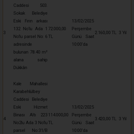
Caddesi 503.
Sokak Belediye
Eski Fırın arkası
13/02/2025
132 No’lu Ada 1
72.000,00
Perşembe
3
2.160,00 TL
3 Yıl
No’lu parsel No: 6
TL
Günü Saat
adresinde
10:00’da
bulunan 78.40 m²
alana sahip
Dükkân
Kale Mahallesi
Karabehlülbey
Caddesi Belediye
Eski Hizmet
13/02/2025
Binası Altı 223
114.000,00
Perşembe
4
3.420,00 TL
3 Yıl
No2lu Ada 3 No’lu
TL
Günü Saat
parsel No:31/B
10:00’da