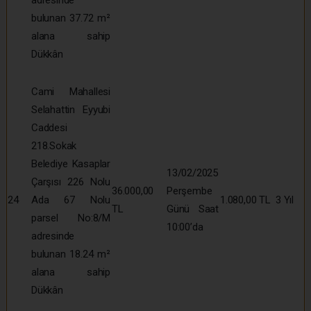
bulunan 37.72 m²
alana sahip
Dükkân
Cami Mahallesi
Selahattin Eyyubi
Caddesi
218.Sokak
Belediye Kasaplar
13/02/2025
Çarşısı 226 Nolu
36.000,00
Perşembe
24
Ada 67 Nolu
1.080,00 TL
3 Yıl
TL
Günü Saat
parsel No:8/M
10:00’da
adresinde
bulunan 18.24 m²
alana sahip
Dükkân