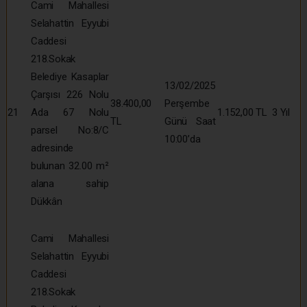
Cami Mahallesi
Selahattin Eyyubi
Caddesi
218.Sokak
Belediye Kasaplar
13/02/2025
Çarşısı 226 Nolu
38.400,00
Perşembe
21
Ada 67 Nolu
1.152,00 TL
3 Yıl
TL
Günü Saat
parsel No:8/C
10:00’da
adresinde
bulunan 32.00 m²
alana sahip
Dükkân
Cami Mahallesi
Selahattin Eyyubi
Caddesi
218.Sokak