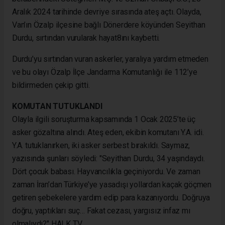
Aralık 2024 tarihinde devriye sırasında ateş açtı. Olayda,
Van’ın Özalp ilçesine bağlı Dönerdere köyünden Seyithan
Durdu, sırtından vurularak hayat8ını kaybetti.
Durdu’yu sırtından vuran askerler, yaralıya yardım etmeden
ve bu olayı Özalp İlçe Jandarma Komutanlığı ile 112’ye
bildirmeden çekip gitti.
KOMUTAN TUTUKLANDI
Olayla ilgili soruşturma kapsamında 1 Ocak 2025’te üç
asker gözaltına alındı. Ateş eden, ekibin komutanı Y.A. idi.
Y.A. tutuklanırken, iki asker serbest bırakıldı. Saymaz,
yazısında şunları söyledi: "Seyithan Durdu, 34 yaşındaydı.
Dört çocuk babası. Hayvancılıkla geçiniyordu. Ve zaman
zaman İran’dan Türkiye’ye yasadışı yollardan kaçak göçmen
getiren şebekelere yardım edip para kazanıyordu. Doğruya
doğru, yaptıkları suç… Fakat cezası, yargısız infaz mı
olmalıydı?"
HALK TV