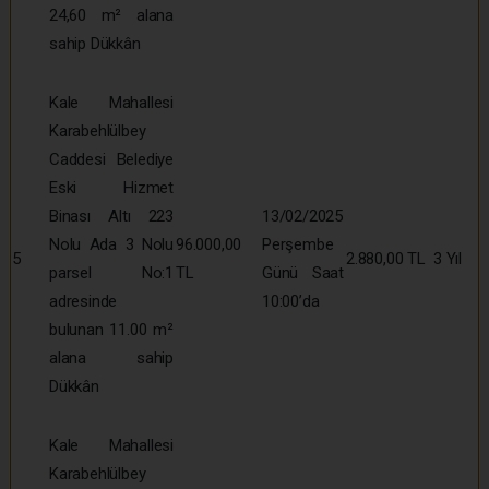
24,60 m² alana
sahip Dükkân
Kale Mahallesi
Karabehlülbey
Caddesi Belediye
Eski Hizmet
Binası Altı 223
13/02/2025
Nolu Ada 3 Nolu
96.000,00
Perşembe
5
2.880,00 TL
3 Yıl
parsel No:1
TL
Günü Saat
adresinde
10:00’da
bulunan 11.00 m²
alana sahip
Dükkân
Kale Mahallesi
Karabehlülbey