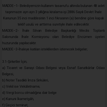
MADDE–1- Belediyemizin kullanım tasarrufu altında bulunan 48 adet
taşınmazın ayrı ayrı 3 yıllığına kiralama işi 2886 Sayılı Devlet İhale
Kanunun 35 inci maddesinin 1 inci fıkrasının (a) bendine göre kapalı
teklif usulü ve arttırma suretiyle ihale edilecektir.
MADDE–2- İhale Silvan Belediye Başkanlığı Meclis Toplantı
Salonunda İhale Komisyonu olan Belediye Encümen üyeleri
huzurunda yapılacaktır.
MADDE–3-İhaleye katılan isteklilerden istenecek belgeler;
3.1-Şirketler İçin;
a) Ticaret ve Sanayi Odası Belgesi veya Esnaf Sanatkârlar Odası
Belgesi,
b) Noter Tasdikli İmza Sirküleri,
c) Vekil ise Vekâletname,
d) Vergi borcu olmadığına dair belge
e) Kanuni İkametgâh,
f) Geçici teminat,