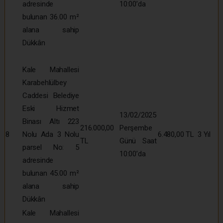
adresinde
10:00’da
bulunan 36.00 m²
alana sahip
Dükkân
Kale Mahallesi
Karabehlülbey
Caddesi Belediye
Eski Hizmet
13/02/2025
Binası Altı 223
216.000,00
Perşembe
8
Nolu Ada 3 Nolu
6.480,00 TL
3 Yıl
TL
Günü Saat
parsel No: 5
10:00’da
adresinde
bulunan 45.00 m²
alana sahip
Dükkân
Kale Mahallesi