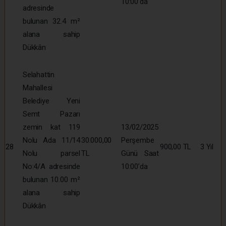
10:00’da
adresinde
bulunan 32.4 m²
alana sahip
Dükkân
Selahattin
Mahallesi
Belediye Yeni
Semt Pazarı
zemin kat 119
13/02/2025
Nolu Ada 11/14
30.000,00
Perşembe
28
900,00 TL
3 Yıl
Nolu parsel
TL
Günü Saat
No:4/A adresinde
10:00’da
bulunan 10.00 m²
alana sahip
Dükkân