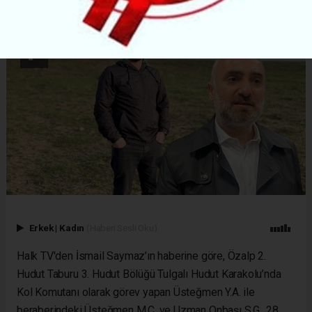
Erkek
|
Kadın
(Haberi Sesli Oku)
Halk TV'den İsmail Saymaz’ın haberine göre, Özalp 2.
Hudut Taburu 3. Hudut Bölüğü Tulgalı Hudut Karakolu’nda
Kol Komutanı olarak görev yapan Üsteğmen Y.A. ile
beraberindeki Üsteğmen M.Ç. ve Uzman Onbaşı S.G., 28