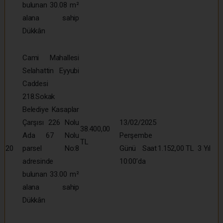
bulunan 30.08 m²
alana sahip
Dükkân
Cami Mahallesi
Selahattin Eyyubi
Caddesi
218.Sokak
Belediye Kasaplar
Çarşısı 226 Nolu
13/02/2025
38.400,00
Ada 67 Nolu
Perşembe
TL
20
parsel No:8
Günü Saat
1.152,00 TL
3 Yıl
adresinde
10:00’da
bulunan 33.00 m²
alana sahip
Dükkân